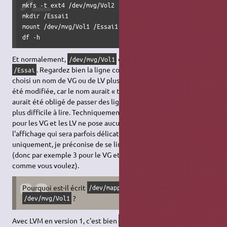
mkfs -t ext4 /dev/mvg/Vol2

mkdir /Essai1

mount /dev/mvg/Vol1 /Essai1

df -h
Et normalement,
devrait être monté sur
/dev/mvg/Vol1
. Regardez bien la ligne correspondante. Si on avait
/Essai
choisi un nom de VG ou de LV plus long, la sortie de
df
aurait
été modifiée, car le nom aurait « touché » les valeurs… On
aurait été obligé de passer des lignes et l'affichage aurait été
plus difficile à lire. Techniquement, choisir des noms « longs »
pour les VG et les LV ne pose aucun problème, mais c'est
l'affichage qui sera parfois délicat. Pour cette raison
uniquement, je préconise de se limiter à 7 caractères au total
(donc par exemple 3 pour le VG et 4 pour le LV, ou 2 et 5,
comme vous voulez).
Pourquoi est-il écrit
et non
/dev/mapper/mvg-Vol1
?
/dev/mvg/Vol1
Avec LVM en version 1, c'est bien
qui aurait été
/dev/mvg/Vol1