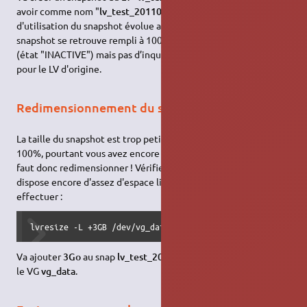
avoir comme nom "
lv_test_20110617
". Attention, la taille
d'utilisation du snapshot évolue avec l'utilisation. Si ce
snapshot se retrouve rempli à 100%, il devient alors inutilisable
(état "INACTIVE") mais pas d’inquiétude car il n'y a pas d’impact
pour le LV d'origine.
Redimensionnement du snapshot
La taille du snapshot est trop petite et elle arrive bientôt à
100%, pourtant vous avez encore besoin d'utiliser ce snap ? Il
faut donc redimensionner ! Vérifier avec vgdisplay que le VG
dispose encore d'assez d'espace libre (Free PE / Size) puis
effectuer :
lvresize -L +3GB /dev/vg_data/lv_test_20110617
Va ajouter
3Go
au snap
lv_test_20110617
qui est présent dans
le VG
vg_data
.