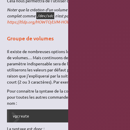
Cela nous permettra de l'utiliser dans notre groupe de volume
Noter que la création d'un volume physique avec un disque
complet comme
n'est pas recommandé :
/dev/sdc
https://tldp.org/HOWTO/LVM-HOWTO/initdisks.html
Groupe de volumes
Il existe de nombreuses options lors de la création d'un groupe
de volumes… Mais continuons de faire au plus simple. Le seul
paramètre indispensable sera de lui donner un nom, nous
utiliserons les valeurs par défaut pour tout le reste. Pour une
raison que j'expliquerai par la suite, donnons-lui un nom très
court (2 ou 3 caractères). Par exemple : « mvg » pour « mon vg ».
Pour connaitre la syntaxe de la commande
vgcreate
(comme
pour toutes les autres commandes LVM), tapez simplement son
nom :
vgcreate
La syntaxe est donc :