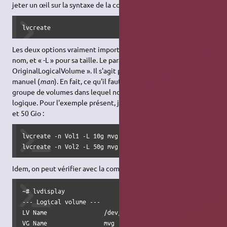
jeter un œil sur la syntaxe de la commande :
lvcreate
Les deux options vraiment importantes sont « -n » pour son
nom, et « -L » pour sa taille. Le paramètre principal est «
OriginalLogicalVolume ». Il s'agit peut-être d'une erreur dans le
manuel (
man
). En fait, ce qu'il faut indiquer, c'est bien le
groupe de volumes dans lequel nous allons créer le volume
logique. Pour l'exemple présent, je fais ici deux volumes, 10 Gio
et 50 Gio :
lvcreate -n Vol1 -L 10g mvg

lvcreate -n Vol2 -L 50g mvg
Idem, on peut vérifier avec la commande
lvdisplay
:
~# lvdisplay

--- Logical volume ---

LV Name                /dev/mvg/Vol1

VG Name                mvg
