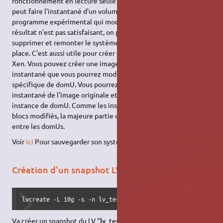
fonctionnement en lecture seule de LVM 1. Par exemple, on
peut faire l'instantané d'un volume, le monter et tester un
programme expérimental qui modifie les fichiers dessus. Si le
résultat n'est pas satisfaisant, on peut le démonter, le
supprimer et remonter le système de fichiers originel à la
place. C'est aussi utile pour créer des volumes utilisés avec
Xen. Vous pouvez créer une image disque et en faire un
instantané que vous pourrez modifier avec une instance
spécifique de domU. Vous pourrez ensuite créer un autre
instantané de l'image originale et le modifier avec une autre
instance de domU. Comme les instantanés ne stockent que les
blocs modifiés, la majeure partie du volume sera partagée
entre les domUs.
Voir
ici
Pour sauvegarder son système à chaud avec LVM
Création d'un snapshot LVM
lvcreate -L 10g -s -n lv_test_20110617 /dev/vg_data/lv_te
Va créer un snapshot du LV "
lv_test
" à la taille de
10Go
qui va