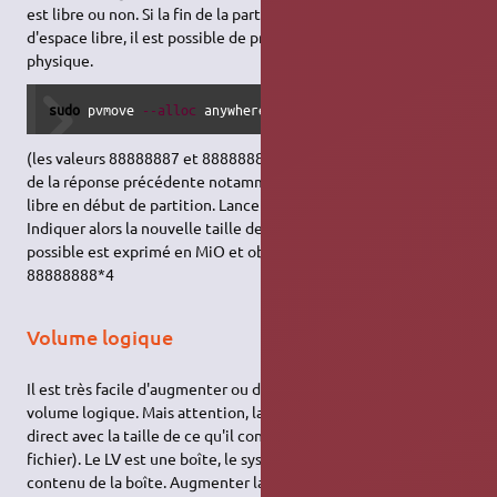
est libre ou non. Si la fin de la partition n'a pas suffisamment
d'espace libre, il est possible de procéder a une réorganisation
physique.
sudo
 pvmove 
--alloc
 anywhere 
/
dev
/
sda2:
88888888
-
999999999
(les valeurs 88888887 et 88888888 sont à adapter en fonction
de la réponse précédente notamment la quantité d'espace
libre en début de partition. Lancer alors l'
éditeur de partitions
.
Indiquer alors la nouvelle taille de la partition. Le minima
possible est exprimé en MiO et obtenu par la formule
88888888*4
Volume logique
Il est très facile d'augmenter ou de diminuer la taille d'un
volume logique. Mais attention, la taille d'un LV n'a pas de lien
direct avec la taille de ce qu'il contient (
swap
ou système de
fichier). Le LV est une boîte, le système de fichier est le
contenu de la boîte. Augmenter la taille de la boîte sans