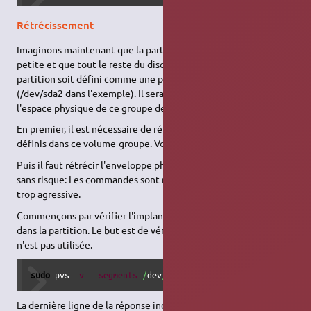
Rétrécissement
Imaginons maintenant que la partition Boot soit devenue trop
petite et que tout le reste du disque qui contient cette
partition soit défini comme une partition utilisée en LVM
(/dev/sda2 dans l'exemple). Il sera alors nécessaire de diminuer
l'espace physique de ce groupe de volume (mvg).
En premier, il est nécessaire de rétrécir le ou les LV qui sont
définis dans ce volume-groupe. Voir ci-après.
Puis il faut rétrécir l'enveloppe physique. Normalement c'est
sans risque: Les commandes sont refusées si la demande est
trop agressive.
Commençons par vérifier l'implantation physique des données
dans la partition. Le but est de vérifier que la fin de la partition
n'est pas utilisée.
sudo
 pvs 
-v
--segments
/
dev
/
sda2
La dernière ligne de la réponse indique si la fin de la partition