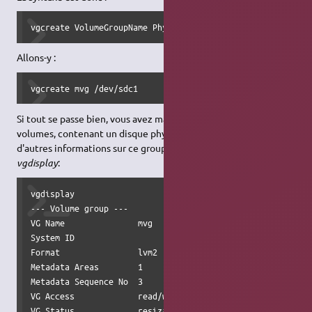
vgcreate VolumeGroupName PhysicalVolume [optionnellement 
Allons-y :
vgcreate mvg /dev/sdc1
Si tout se passe bien, vous avez maintenant un groupe de
volumes, contenant un disque physique. Vous pouvez obtenir
d'autres informations sur ce groupe de volumes en tapant
vgdisplay
:
vgdisplay

--- Volume group ---

VG Name               mvg

System ID             

Format                lvm2

Metadata Areas        1

Metadata Sequence No  3

VG Access             read/write

VG Status             resizable
