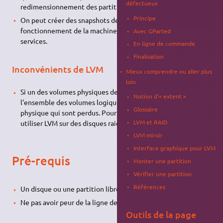
défectueux
redimensionnement des partitions.
Principe
On peut créer des snapshots de volume sans perturber le
fonctionnement de la machine et sans interruption de
Avec GParted
services.
En ligne de commande
Finalisation
Inconvénients de LVM
Mieux comprendre ou aller plus
loin
Si un des volumes physiques devient HS, alors c'est
Notion d'« extent »
l'ensemble des volumes logiques qui utilisent ce volume
Glossaire
physique qui sont perdus. Pour éviter ce désastre, il faudra
LVM et RAID
utiliser LVM sur des disques raid par exemple.
LVM miroir
Interface graphique pour LVM
Pré-requis
Monter une partition
Vérifier une partition
Références
Un disque ou une partition libre.
Ne pas avoir peur de la ligne de commande.
Outils de la page