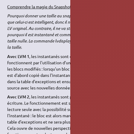
Comprendre la magie du Snapshot LVM :
Pourquoi donner une taille au snapshot ? Tout simplement parce
que celui-ci est intelligent, donc il ne va pas copier l'intégralité du
LV original. Au contraire, il ne va stocker que les différences. C'est
pourquoi il est instantané et commence avec une occupation
taille nulle. La commande lvdisplay permet de voir l'évolution de
la taille.
Avec LVM 1
, les instantanés sont en lecture seule. Ils
fonctionnent par l'utilisation d'une table d'exception qui trace
les blocs modifiés : lorsqu'un bloc est modifié sur la source, il
est d'abord copié dans l'instantané, marqué comme modifié
dans la table d'exceptions et ensuite modifié sur le volume
source avec les nouvelles données.
Avec LVM 2
, les instantanés sont par défaut en lecture/
écriture. Le fonctionnement est similaire aux instantanés en
lecture seule avec la possibilité supplémentaire d'écrire sur
l'instantané : le bloc est alors marqué comme utilisé dans la
table d'exceptions et ne sera plus récupéré du volume source.
Cela ouvre de nouvelles perspectives par rapport au