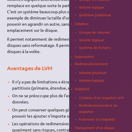
remplace en quelque sorte le partitionnement des disques.
Volume logique
C'est un système beaucoup plus souple, qui permet par
Synthèse graphique
exemple de diminuer la taille d'un système de fichier pour
pouvoir en agrandir un autre, sans se préoccuper de leur
Création
emplacement sur le disque.
Groupe de volumes
Il permet notamment de redimensionner les partitions de
Volume logique
disques sans reformatage. Il permet également de rajouter des
Système de fichiers
disques à la volée.
Suppression
Redimensionnement
Avantages de LVM
Volume physique
Volume logique
Il n'y a pas de limitations « étranges » comme avec les
partitions (primaire, étendue, etc.).
Snapshot
On ne se préoccupe plus de l'emplacement exact des
Création d'un snapshot LVM
données.
Redimensionnement du
On peut conserver quelques giga-octets de libres pour
snapshot
pouvoir les ajouter n'importe où et n'importe quand.
Fusionner un snapshot
Les opérations de redimensionnement deviennent
Changement d'un disque
quasiment sans risques, contrairement au