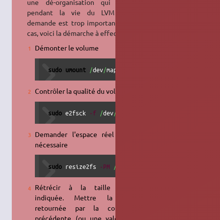
une dé-organisation qui se fait
pendant la vie du LVM car la
demande est trop importante. Dans
cas, voici la démarche à effectuer:
Démonter le volume
sudo
umount
/
dev
/
mapper
/
svg-ca 
Contrôler la qualité du volume
sudo
 e2fsck 
-f
/
dev
/
mapper
/
svg-ca 
Demander l'espace réel minima
nécessaire
sudo
 resize2fs 
-PM
/
dev
/
mapper
/
svg-ca 
Rétrécir à la taille minima
indiquée. Mettre la valeur
retournée par la commande
précédente (ou une valeur plus