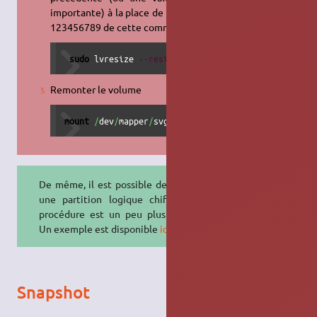
importante) à la place de la valeur
123456789 de cette commande
sudo
 lvresize 
--resizefs
--size
 $
(
(
123456789
/
256
+
Remonter le volume
mount
/
dev
/
mapper
/
svg-ca 
/
home
/
ca
De même, il est possible de rétrécir
une partition logique chiffrée. La
procédure est un peu plus longue.
Un exemple est disponible
ici.
Snapshot