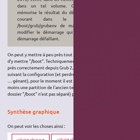
dans un tel volume. Or grub
mémorise le résultat du démarrage
courant dans le fichier
/boot/grub/grubenv de manière à
modifier le démarrage qui suit un
démarrage défaillant.
On peut y mettre à peu près tout … mais il vaut mieux éviter
d'y mettre "/boot". Techniquement, ça doit fonctionner à peu
près correctement depuis Grub 2, mais cela est encore sensible
suivant la configuration (et perdre la capacité de démarrer est
… gênant), pour le moment il est vivement conseillé d'avoir au
moins une partition de l'ancien temps avec "/boot" (ou "/" si le
dossier "/boot" n'est pas séparé) pour éviter les ennuis.
Synthèse graphique
On peut voir les choses ainsi :