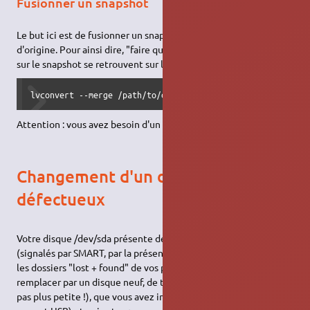
Fusionner un snapshot
Le but ici est de fusionner un snapshot modifié vers le LV
d'origine. Pour ainsi dire, "faire que les modifications apportées
sur le snapshot se retrouvent sur le LV d'origine".
lvconvert --merge /path/to/dev/snap
Attention : vous avez besoin d'un kernel (>=2.6.33)
Changement d'un disque
défectueux
Votre disque /dev/sda présente des signes de faiblesse
(signalés par SMART, par la présence de nombreux fichiers dans
les dossiers "lost + found" de vos partitions). Vous désirez le
remplacer par un disque neuf, de taille plus importante (surtout
pas plus petite !), que vous avez installé dans la machine (ou sur