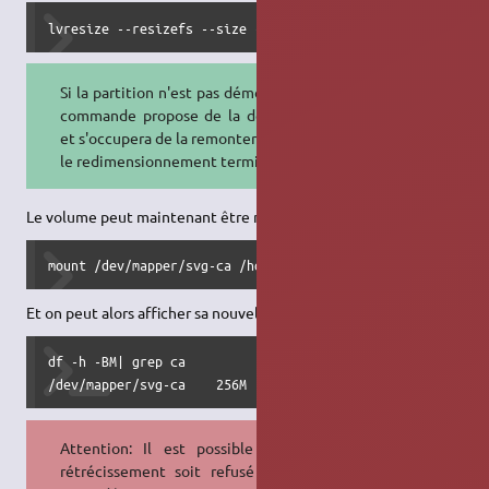
lvresize --resizefs --size -256M /dev/mapper/svg-ca
Si la partition n'est pas démontée, la
commande propose de la démonter
et s'occupera de la remonter une fois
le redimensionnement terminé.
Le volume peut maintenant être monté :
mount /dev/mapper/svg-ca /home/ca
Et on peut alors afficher sa nouvelle taille :
df -h -BM| grep ca

/dev/mapper/svg-ca    256M  230M   27M  90% /home/ca
Attention: Il est possible que le
rétrécissement soit refusé suite à