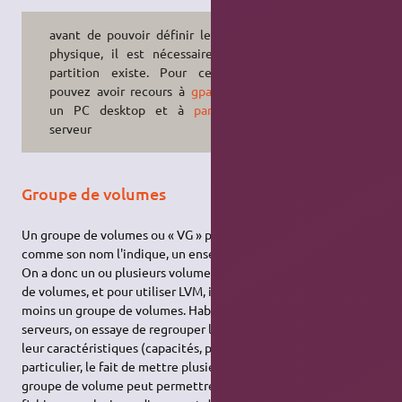
avant de pouvoir définir le volume
physique, il est nécessaire qu'une
partition existe. Pour cela vous
pouvez avoir recours à
gparted
sur
un PC desktop et à
parted
sur
serveur
Groupe de volumes
Un groupe de volumes ou « VG » pour «
volume group
» est,
comme son nom l'indique, un ensemble de volumes physiques.
On a donc un ou plusieurs volumes physiques dans un groupe
de volumes, et pour utiliser LVM, il faut obligatoirement au
moins un groupe de volumes. Habituellement, sur les gros
serveurs, on essaye de regrouper les disques en fonction de
leur caractéristiques (capacités, performances, etc.). Pour un
particulier, le fait de mettre plusieurs disques dans un même
groupe de volume peut permettre « d'étaler » un système de