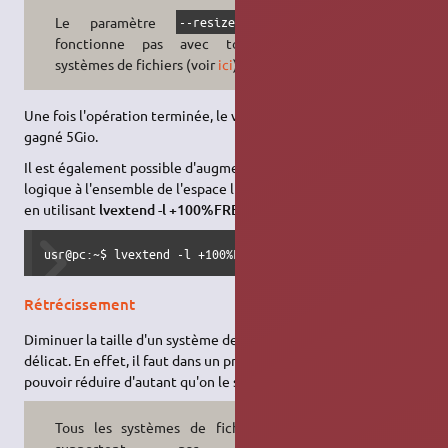
Le paramètre
ne
​--resizefs
fonctionne pas avec tous les
systèmes de fichiers (voir
ici
).
Une fois l'opération terminée, le volume une fois monté a
gagné 5Gio.
Il est également possible d'augmenter la taille du volume
logique à l'ensemble de l'espace libre disponible sur le support
en utilisant
lvextend -l +100%FREE
.
usr@pc:~$ lvextend -l +100%FREE /dev/mvg/Vol2
Rétrécissement
Diminuer la taille d'un système de fichier est un peu plus
délicat. En effet, il faut dans un premier temps s'assurer de
pouvoir réduire d'autant qu'on le souhaite.
Tous les systèmes de fichiers ne
supportent pas d'être