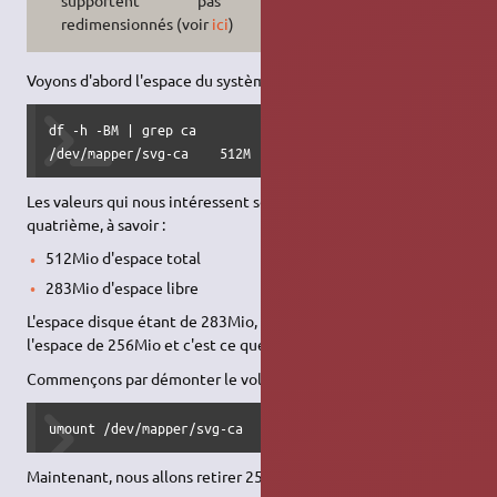
redimensionnés (voir
ici
)
Voyons d'abord l'espace du système de fichier :
df -h -BM | grep ca

/dev/mapper/svg-ca    512M  230M  283M  45% /home/ca
Les valeurs qui nous intéressent sont la deuxième et la
quatrième, à savoir :
512Mio d'espace total
283Mio d'espace libre
L'espace disque étant de 283Mio, nous pouvons réduire
l'espace de 256Mio et c'est ce que nous allons faire.
Commençons par démonter le volume :
umount /dev/mapper/svg-ca
Maintenant, nous allons retirer 256Mio :