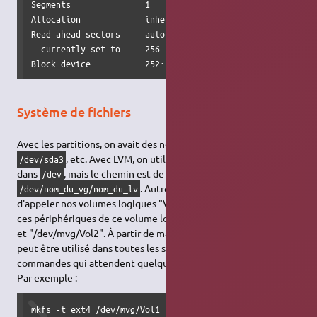
Segments               1

Allocation             inherit

Read ahead sectors     auto

- currently set to     256

Block device           252:1
Système de fichiers
Avec les partitions, on avait des noms ressemblant à
, etc. Avec LVM, on utilise aussi des périphériques
/dev/sda3
dans
, mais le chemin est de la forme
/dev
. Autrement dit, puisqu'on a décidé
/dev/nom_du_vg/nom_du_lv
d'appeler nos volumes logiques "Vol1" et "Vol2", les noms de
ces périphériques de ce volume logique sont "/dev/mvg/Vol1"
et "/dev/mvg/Vol2". À partir de maintenant,
/dev/mvg/Volx
peut être utilisé dans toutes les situations et avec toutes les
commandes qui attendent quelque chose de la forme
/dev/…
Par exemple :
mkfs -t ext4 /dev/mvg/Vol1
