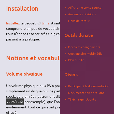
Installation
Afficher le texte source
Anciennes révisions
Liens de retour
Installez
le paquet
lvm2
. Avant d'utiliser LVM, il faut
comprendre un peu de vocabulaire. Ne vous inquiétez pas si
tout n'est pas encore très clair, ça viendra au fur et à mesure, en
Outils du site
passant à la pratique.
Derniers changements
Gestionnaire Multimédia
Notions et vocabulaire
Plan du site
Volume physique
Divers
Un volume physique ou « PV » pour «
physical volume
» est tout
Participer à la documentation
simplement un disque ou une partition. Bref, c'est un espace de
Documentation hors ligne
stockage bien réel (autrement dit un périphérique de la forme
Télécharger Ubuntu
par exemple), que l'on va confier à LVM. Bien
/dev/sda2
évidemment, tout ce qui était présent sur la partition sera
effacé.