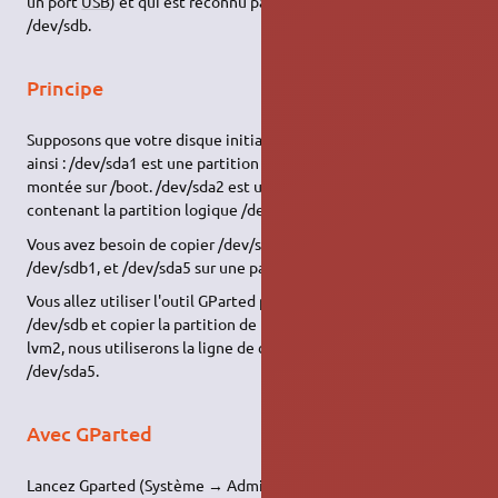
un port
USB
) et qui est reconnu par le système comme étant
/dev/sdb.
Principe
Supposons que votre disque initial (/dev/sda) ait été formaté
ainsi : /dev/sda1 est une partition primaire, de type bootable,
montée sur /boot. /dev/sda2 est une partition étendue,
contenant la partition logique /dev/sda5 de type lvm2.
Vous avez besoin de copier /dev/sda1 sur une partition
/dev/sdb1, et /dev/sda5 sur une partition /dev/sdb5.
Vous allez utiliser l'outil GParted pour préparer le disque
/dev/sdb et copier la partition de boot. Gparted ne gérant pas
lvm2, nous utiliserons la ligne de commande pour la copie de
/dev/sda5.
Avec GParted
Lancez Gparted (Système → Administration → Editeur de