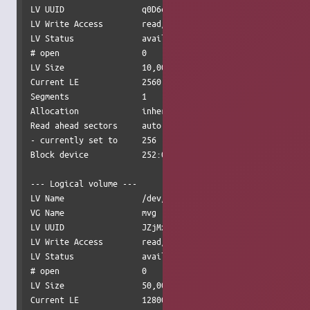
LV UUID                q0D6cQ-mcMP-q8sf-XTlI-DdxX-QHd1-qka
LV Write Access        read/write

LV Status              available

# open                 0

LV Size                10,00 GiB

Current LE             2560

Segments               1

Allocation             inherit

Read ahead sectors     auto

- currently set to     256

Block device           252:0

--- Logical volume ---

LV Name                /dev/mvg/Vol2

VG Name                mvg

LV UUID                JZjMxI-cTAw-cbs6-02BM-4Mev-P2E7-b8J
LV Write Access        read/write

LV Status              available

# open                 0

LV Size                50,00 GiB

Current LE             12800
