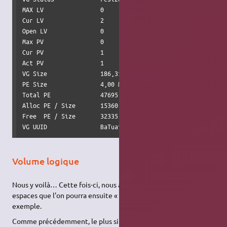
MAX LV                0

Cur LV                2

Open LV               0

Max PV                0

Cur PV                1

Act PV                1

VG Size               186,31 GiB

PE Size               4,00 MiB

Total PE              47695

Alloc PE / Size       15360 / 60,00 GiB

Free  PE / Size       32335 / 126,31 GiB

VG UUID               BaTuai-1I8o-3rkY-Ut1r-ybta-mJnl-9X0
Volume logique
Nous y voilà… Cette fois-ci, nous allons vraiment créer deux
espaces que l'on pourra ensuite « formater » en
ext4
par
exemple.
Comme précédemment, le plus simple est de commencer par