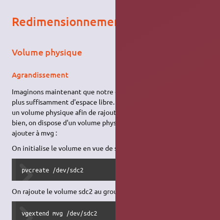
Redimensionnement
Volume physique
Agrandissement
Imaginons maintenant que notre groupe de volume (mvg) n'ait
plus suffisamment d'espace libre. On souhaite donc lui rajouter
un volume physique afin de rajouter de l'espace libre. Ça tombe
bien, on dispose d'un volume physique sdc2 que l'on va pouvoir
ajouter à mvg :
On initialise le volume en vue de son utilisation dans LVM :
pvcreate /dev/sdc2
On rajoute le volume sdc2 au groupe de volume mvg :
vgextend mvg /dev/sdc2