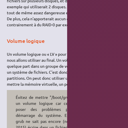
fichiers sur plusieurs disques, et d'avoir donc
par
/home
exemple qui utiliserait 2 disques. Une telle configuration est
tout de même assez dangereuse en cas de perte d'un disque…
De plus, cela n'apporterait aucun gain de performance
contrairement à du RAID-0 par exemple. :)
Volume logique
Un volume logique ou « LV » pour «
logical volume
» est ce que
nous allons utiliser au final. Un volume logique est un espace «
quelque part dans un groupe de volume » où l'on peut mettre
un système de fichiers. C'est donc ce qui remplace les
partitions. On peut donc utiliser un volume logique pour
mettre la mémoire virtuelle, un pour
, "/", etc.
/home
Évitez de mettre "/boot/grub" dans
un volume logique car cela peut
poser des problèmes pour le
démarrage du système. En effet,
grub ne sait pas encore (novembre
2015) écrire dans un fichier localisé