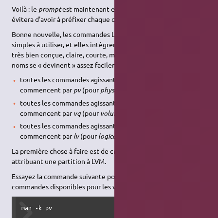
Voilà : le
prompt
est maintenant en mode root « # », cela nous
évitera d'avoir à préfixer chaque commande par
sudo
.
Bonne nouvelle, les commandes LVM sont extrêmement
simples à utiliser, et elles intègrent toutes une aide en ligne
très bien conçue, claire, courte, mais suffisante. De plus, leurs
noms se « devinent » assez facilement :
toutes les commandes agissant sur les volumes physiques
commencent par
pv
(pour
physical volume
);
toutes les commandes agissant sur les groupes de volumes
commencent par
vg
(pour
volumes group
);
toutes les commandes agissant sur les volumes logiques
commencent par
lv
(pour
logical volume
).
La première chose à faire est de créer
un volume physique
, en
attribuant une partition à LVM.
Essayez la commande suivante pour connaître la liste des
commandes disponibles pour les volumes physiques :
man -k pv