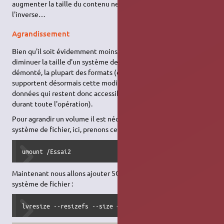
augmenter la taille du contenu ne pose pas de problème, mais
l'inverse…
Agrandissement
Bien qu'il soit évidemment moins risqué d'agrandir ou de
diminuer la taille d'un système de fichiers après l'avoir
démonté, la plupart des formats (ext3, reisersfs, ext4…)
supportent désormais cette modification "à chaud" (avec des
données qui restent donc accessibles en lecture/écriture
durant toute l'opération).
Pour agrandir un volume il est nécessaire de démonter le
système de fichier, ici, prenons celui du volume logique Vol2 :
umount /Essai2
Maintenant nous allons ajouter 5Gio au volume et agrandir son
système de fichier :
lvresize --resizefs --size +5G /dev/mvg/Vol2