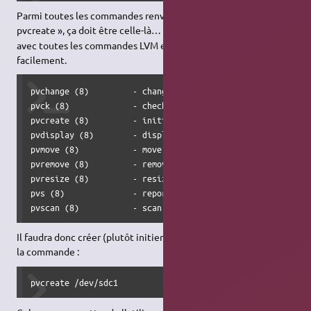
Parmi toutes les commandes renvoyées, on remarque une «
pvcreate », ça doit être celle-là…
Cette astuce fonctionne
avec toutes les commandes LVM et permet de les retrouver
facilement.
pvchange (8)         - change attributes of a physical vol
pvck (8)             - check physical volume metadata

pvcreate (8)         - initialize a disk or partition for 
pvdisplay (8)        - display attributes of a physical vo
pvmove (8)           - move physical extents

pvremove (8)         - remove a physical volume

pvresize (8)         - resize a disk or partition in use b
pvs (8)              - report information about physical v
pvscan (8)           - scan all disks for physical volume
Il faudra donc créer (plutôt initier) notre volume physique par
la commande :
pvcreate /dev/sdc1