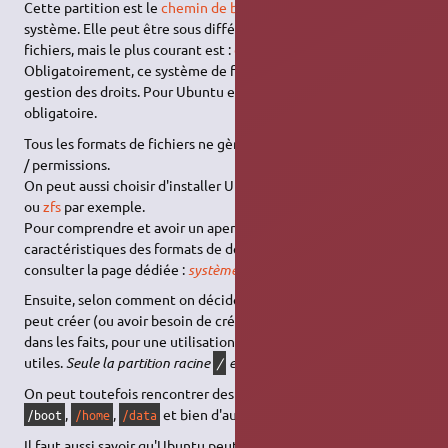
Cette partition est le
chemin de base
de tout les fichiers du
système. Elle peut être sous différents types de système de
fichiers, mais le plus courant est :
ext4
.
Obligatoirement, ce système de fichiers aura des propriétés de
gestion des droits. Pour Ubuntu et Linux en général c'est
obligatoire.
Tous les formats de fichiers ne gèrent pas forcément des droits
/ permissions.
On peut aussi choisir d'installer Ubuntu sur une partition
btrfs
ou
zfs
par exemple.
Pour comprendre et avoir un aperçu des différentes
caractéristiques des formats de de fichiers, je vous invite à
consulter la page dédiée :
système de fichiers
.
Ensuite, selon comment on décide d'organiser le système, on
peut créer (ou avoir besoin de créer) d'autres partitions mais
dans les faits, pour une utilisation courante peu sont vraiment
utiles.
Seule la partition racine
est indispensable.
/
On peut toutefois rencontrer des partitions nommées :
,
/efi
,
,
et bien d'autres.
/boot
/home
/data
Il faut aussi savoir qu'Ubuntu peut créer d'autres partitions.