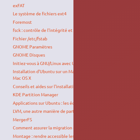
exFAT
Le système de fichiers ext4
Foremost
fsck : contrôle de l'intégrité et réparation de partitions
Fichier /etc/fstab
GNOME Paramètres
GNOME Disques
Initiez-vous à GNU/Linux avec Ubuntu
Installation d'Ubuntu sur un MacBook en simple boot sans
Mac OS X
Conseils et aides sur l'installation de jeux sous Ubuntu.
KDE Partition Manager
Applications sur Ubuntu : les équivalences
LVM, une autre manière de partitionner
MergerFS
Comment assurer la migration d'Ubuntu vers un SSD ?
Montage : rendre accessible les espaces de stockage