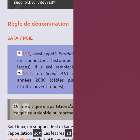
sudo blkid /dev/sd*
Règle de dénomination
SATA / PCIE
IDE
, aussi appelé
Parallel ATA
est
un connecteur historique (nappes
larges), il a été remplacé par le
SATA
ou
Serial ATA
dans les
années 2000 (câbles plats plus
étroits souvent rouges).
On me dit que ma partition s'appelle
. Qu'est-
/dev/sda1
ce que cela signifie ou représente ?
Sur Linux, un support de stockage
SATA
est désigné par
l'appellation
. Les lettres
désignent le type de
sd
X
sd
connexion
que doit utiliser le système d'exploitation pour