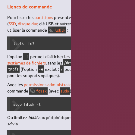
Lignes de commande
Pour lister les
partitions
présentes sur des supports physiques
(
SSD
,
disque dur
, clé
USB
et autres) depuis un
terminal
, on peut
utiliser la commande
:
lsblk
lsblk -fe7
L'option
permet d'afficher les informations relatives aux
-f
systèmes de fichiers
, sans les
(
snaps
) et autres
/dev/loop
(l'option
exclut :
pour les systèmes virtuels, et
tmpfs
-e
7
11
pour les supports optiques).
Avec les
permissions administrateur
, on peut aussi utiliser la
commande
(avec
) :
fdisk
sudo
sudo fdisk -l
Ou limitez
blkid
aux périphériques dont le nom commence par
sd
via