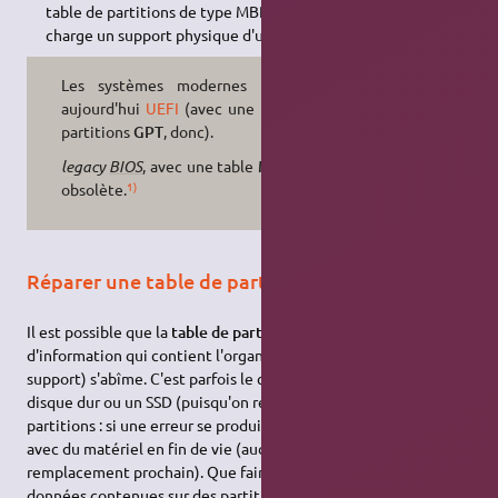
table de partitions de type MBR ne peut pas prendre en
charge un support physique d'une taille supérieure à 2.2 To.
Les systèmes modernes utilisent
aujourd'hui
UEFI
(avec une table de
partitions
GPT
, donc).
legacy
BIOS
, avec une table
MBR
, est
1)
obsolète.
Réparer une table de partitions
Il est possible que la
table de partitions
(une zone
d'information qui contient l'organisation des partitions sur le
support) s'abîme. C'est parfois le cas quand on repartitionne un
disque dur ou un SSD (puisqu'on réécrit une nouvelle table de
partitions : si une erreur se produit, la table est corrompue) ou
avec du matériel en fin de vie (auquel cas il faudra penser à son
remplacement prochain). Que faire pour ne pas perdre ses
données contenues sur des partitions désormais inaccessibles ?