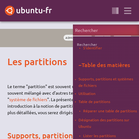
ADMINISTRATION
SYSTÈME
MONTAGE
Rechercher
S'identifier
Les partitions
−
Table des matières
Supports, partitions et systèmes
de fichiers
Le terme "partition" est souvent utilisé à tort et à travers,
souvent mélangé avec d'autres termes tels que "disque" ou
Utilisation
"
système de fichiers
". La présente page se veut être une
Table de partitions
introduction à la notion de partitions. Pour des informations
Réparer une table de partitions
plus détaillées, vous serez dirigés vers des sites de référence.
Désignation des partitions sur
Ubuntu
Supports, partitions et systèmes de
Lister les partitions