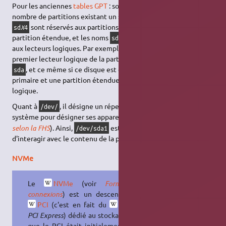
Pour les anciennes
tables GPT
: sous Linux, peu importe le
nombre de partitions existant un support, les noms
à
sd
X
1
sont réservés aux partitions primaires, dont l'éventuelle
sd
X
4
partition étendue, et les noms
et suivants sont réservés
sd
X
5
aux lecteurs logiques. Par exemple,
représente le
sda5
premier lecteur logique de la partition étendue du disque dur
, et ce même si ce disque est divisé en une partition
sda
primaire et une partition étendue qui contient un lecteur
logique.
Quant à
, il désigne un répertoire qui est utilisé par le
/dev/
système pour désigner ses appareils (
ices
– voir
La norme
dev
selon la FHS
). Ainsi,
est un fichier qui permet
/dev/sda1
d'interagir avec le contenu de la partition
.
sda1
NVMe
Le
NVMe
(voir
Formats et
connexions
) est un descendant du
PCI
(c'est en fait du
PCIe
ou
PCI Express
) dédié au stockage, alors
que le PCI était initialement dédié