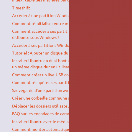
Timeshift
Accéder à une partition Windows en hibernation
Comment réinitialiser votre mot de passe Windows ?
Comment accéder à ses partitions EXT2/EXT3/EXT4
d'Ubuntu sous Windows ?
Accéder à ses partitions Windows depuis Ubuntu
Tutoriel : Ajouter un disque dur
Installer Ubuntu en dual-boot avec Windows Vista® ou 7 sur
un même disque dur en utilisant l'amorceur de Windows
Comment créer un live-USB contenant FreeDOS
Comment récupérer ses partitions
Sauvegarde d'une partition avec Partimage
Créer une corbeille commune avec une partition ntfs
Déplacer les dossiers utilisateurs (« /home/$USER »)
FAQ sur les encodages de caractères
Installer Ubuntu avec le média d'installation
Comment monter automatiquement un volume secondaire