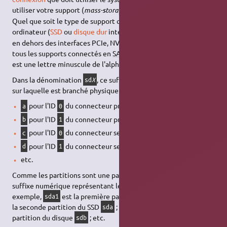
utiliser votre support (
mass-
torage
river
).
s
d
Quel que soit le type de support que vous branchez à votre
3)
ordinateur (
SSD
ou
disque dur
interne ou externe
, clé
USB
…),
en dehors des interfaces PCIe, NVMe, ou lecteurs de cartes SD,
tous les supports connectés en
SATA
sont nommés
, où
sd
X
X
est une lettre minuscule de l'alphabet (
,
,
…).
a
b
c
Dans la dénomination
, ce suffixe
représente la position
sd
X
X
sur laquelle est branché physiquement le support :
pour l'ID
du connecteur primaire
SATA
a
0
pour l'ID
du connecteur primaire
SATA
b
1
pour l'ID
du connecteur secondaire
SATA
c
0
pour l'ID
du connecteur secondaire
SATA
d
1
etc.
Comme les partitions sont une partie d'un support physique, le
suffixe numérique représentant leur position le support. Par
exemple,
est la première partition du SSD
;
est
sda1
sda
sda2
la seconde partition du SSD
;
est la première
sda
sdb1
partition du disque
; etc.
sdb