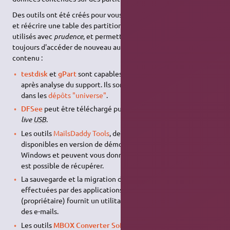
Des outils ont été créés pour vous permettre de reconstruire
et réécrire une table des partitions saine. Ils doivent être
utilisés avec
prudence
, et permettront souvent mais pas
toujours d'accéder de nouveau aux partitions et donc à leur
contenu :
testdisk
et
gPart
sont capables de retrouver les partitions
après analyse du support. Ils sont tous les deux disponibles
dans les
dépôts "universe"
.
DFSee
peut être téléchargé puis exécuté depuis une session
live
USB
.
Les outils
MailsDaddy Tools
, des logiciels propriétaires
disponibles en version de démonstration, fonctionnent sous
Windows et peuvent vous donner une idée des données qu'il
est possible de récupérer.
La sauvegarde et la migration des
e-mails
peuvent être
effectuées par des applications dédiées.
shoviv
(propriétaire) fournit un utilitaire Windows pour la gestion
des e-mails.
Les outils
MBOX Converter Software
(propriétaires).