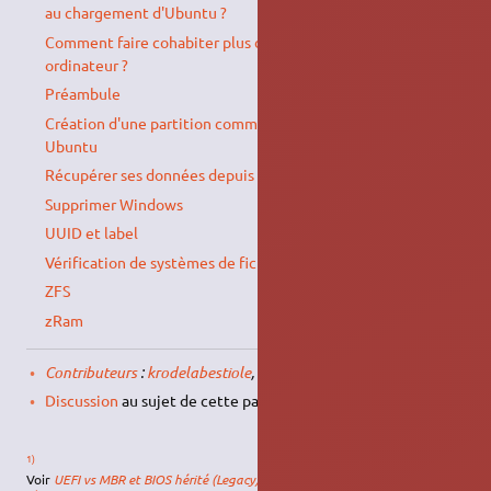
au chargement d'Ubuntu ?
Comment faire cohabiter plus de deux systèmes sur son
ordinateur ?
Préambule
Création d'une partition commune entre Windows et
Ubuntu
Récupérer ses données depuis un live-CD ou live-USB
Supprimer Windows
UUID et label
Vérification de systèmes de fichiers (partition)
ZFS
zRam
Contributeurs
:
krodelabestiole
, …
Discussion
au sujet de cette page sur le forum.
1)
Voir
UEFI vs MBR et BIOS hérité (Legacy) : comprendre les différences et le