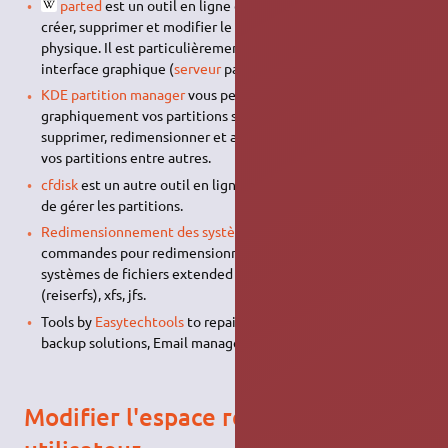
parted
est un outil en ligne de commande qui permet de
créer, supprimer et modifier le partitionnement d'un support
physique. Il est particulièrement utile sur un système sans
interface graphique (
serveur
par ex.).
KDE partition manager
vous permet de manipuler
graphiquement vos partitions sous KDE. Il peut créer,
supprimer, redimensionner et aussi sauvegarder/restaurer
vos partitions entre autres.
cfdisk
est un autre outil en ligne de commande qui permet
de gérer les partitions.
Redimensionnement des systèmes de fichier
(en)
commandes pour redimensionner (et défragmenter) les
systèmes de fichiers extended (ext2, ext3, ext4), reiser
(reiserfs), xfs, jfs.
Tools by
Easytechtools
to repair damaged data, Cloud
backup solutions, Email management.
Modifier l'espace réservé au super-