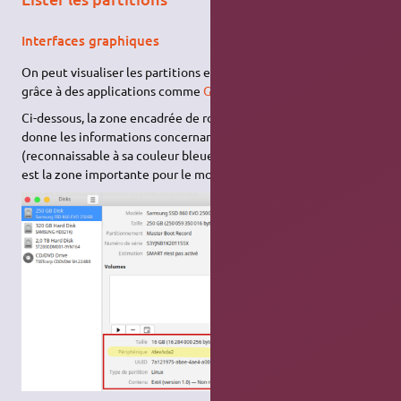
Interfaces graphiques
On peut visualiser les partitions et obtenir leurs
identifiants
grâce à des applications comme
GNOME Disques
ou
GParted
.
Ci-dessous, la zone encadrée de rouge dans
GNOME Disques
donne les informations concernant la partition
GS
sélectionnée
(reconnaissable à sa couleur bleue). La ligne surlignée en jaune
est la zone importante pour le montage (
).
/dev/sda2