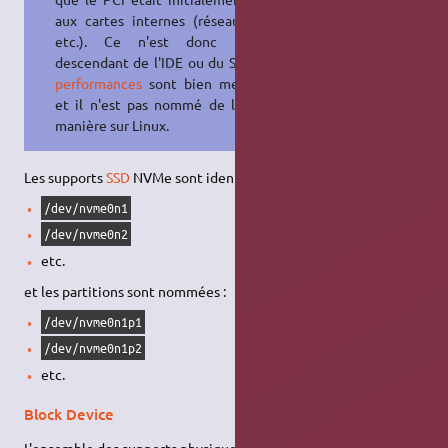
aux cartes internes (réseau, audio,
etc.). Ce n'est donc pas un
descendant de l'
IDE
ou du
SATA
. Ses
performances
sont bien meilleures,
et il n'est pas nommé de la même
manière sur Linux.
Les supports
SSD
NVMe sont identifiés par :
/dev/nvme0n1
/dev/nvme0n2
etc.
et les partitions sont nommées :
/dev/nvme0n1p1
/dev/nvme0n1p2
etc.
Block Device