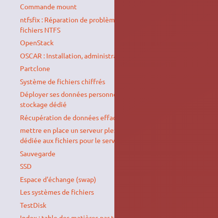
Commande mount
ntfsfix : Réparation de problèmes communs des systèmes de
fichiers NTFS
OpenStack
OSCAR : Installation, administration et utilisation de cluster
Partclone
Système de fichiers chiffrés
Déployer ses données personnelles sur un espace de
stockage dédié
Récupération de données effacées : Photorec
mettre en place un serveur plex avec une partition de disque
dédiée aux fichiers pour le serveur plex .
Sauvegarde
SSD
Espace d'échange (swap)
Les systèmes de fichiers
TestDisk
Index : table des matières par thèmes