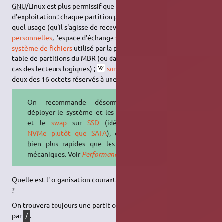
GNU
/Linux est plus permissif que d'autres systèmes
d'exploitation : chaque partition peut être affectée à n'importe
quel usage (qu'il s'agisse de recevoir le système, les
données
personnelles
, l'espace d'échange
swap
, etc.). Le type de
système de fichiers
utilisé par la partition est renseigné dans la
table de partitions du MBR (ou dans la table de l'EBR, dans le
cas des lecteurs logiques) ;
son identifiant est stocké
sur
deux des 16 octets réservés à une partition.
On recommande désormais de
déployer le système et les logiciels
et le
swap
sur
SSD
(idéalement
NVMe plutôt que SATA
), qui sont
bien plus rapides que les disques
mécaniques. Voir
Performances
.
Quelle est l' organisation courante des partitions pour Ubuntu
?
On trouvera toujours une partition
racine
symbolisée souvent
par
.
/