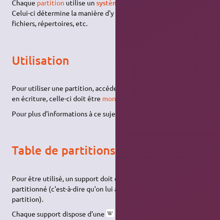
Chaque
partition
utilise un
système de fichiers
particulier.
Celui-ci détermine la manière d'y organiser les données : par
fichiers, répertoires, etc.
Utilisation
Pour utiliser une partition, accéder à son contenu en lecture ou
en écriture, celle-ci doit être
montée
en système de fichiers.
Pour plus d'informations à ce sujet, voir la page
Montage
.
Table de partitions
Pour être utilisé, un support doit donc impérativement être
partitionné (c'est-à-dire qu'on lui attribue au moins une
partition).
Chaque support dispose d'une
table de partitions
, située au