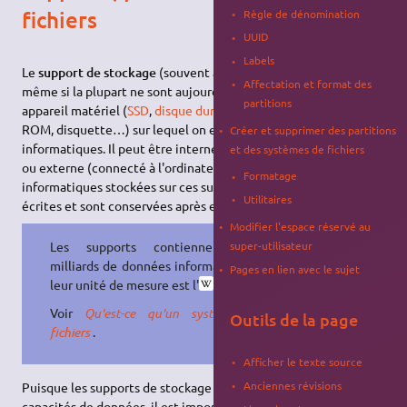
fichiers
Règle de dénomination
UUID
Labels
Le
support de stockage
(souvent appelé
disque
par métonymie,
Affectation et format des
même si la plupart ne sont aujourd'hui plus des disques) est un
partitions
appareil matériel (
SSD
,
disque dur
, carte SD, clé
USB
, DVD, CD-
ROM, disquette…) sur lequel on emmagasine des données
Créer et supprimer des partitions
informatiques. Il peut être interne (au portable ou au boîtier)
et des systèmes de fichiers
ou externe (connecté à l'ordinateur en
USB
). Les données
Formatage
informatiques stockées sur ces supports peuvent être lues ou
Utilitaires
écrites et sont conservées après extinction de l'ordinateur.
Modifier l'espace réservé au
super-utilisateur
Les supports contiennent des
milliards de données informatiques ;
Pages en lien avec le sujet
leur unité de mesure est l'
octet
.
Voir
Qu'est-ce qu'un système de
Outils de la page
fichiers
.
Afficher le texte source
Anciennes révisions
Puisque les supports de stockage emmagasinent de grandes
capacités de données, il est important d'organiser ces données