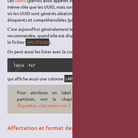
Les
labels
(parfois aussi appelés
étiquettes
) ont à peu près le
même rôle que les UUID, mais sont attribués manuellement (là
où les UUID sont générés aléatoirement). Ils sont donc plus
éloquents et compréhensibles (puisqu'on choisit les noms).
C'est aujourd'hui généralement le méthode de dénomination
recommandée, quand elle est disponible (ce qui est le cas dans
le fichier
).
/etc/fstab
On peut aussi les lister avec la commande
lsblk -fe7
qui affiche aussi une colonne
.
LABEL
Pour attribuer un label à une
partition, voir le chapitre
Les
Étiquettes, c'est mieux non ?
.
Affectation et format des partitions