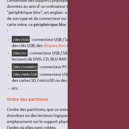
L'ensemble des supports physiques qui comportent des
données au sein d' un ordinateur Linux est souvent appelé
"périphérique bloc", en anglais : un "
block device
". En fonction
de son type et du connecteur sur lequel il est connecté a la
carte mère, ce
périphérique bloc
peut être identifié de la sorte
:
: connecteur
USB
/
SATA
/
IDE
/ PCI. Peut inclure
/dev/sda
des clés
USB
, des
disques durs
ou des
SSD
.
: connecteur
USB
/
SATA
/ PCI. Peut inclure des
/dev/sr
lecteurs de DVD, CD, BLU-RAY.
: connecteur PCIe. Peut inclure des
SSD
.
/dev/nvme0n1
: connecteur
USB
/
SATA
/ PCI. Peut inclure
/dev/mmbclk0
des cartes SD / microSD ou des puces
eMMC
.
etc.
Ordre des partitions
L'ordre des partitions, que ce soient des partitions primaires ou
étendues ou des lecteurs logiques,
n'est pas
attribué selon son
emplacement sur le support physique. Il est attribué selon
l'ordre où elles sont créées.