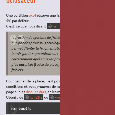
utilisateur
Une partition
ext4
réserve une fraction de l'espace au système,
5% par défaut.
C'est, ce que nous disent
et
:
man tune2fs
man mke2fs
la fraction du système de fichiers qui ne peut être allouée
que par des processus privilégiés.
[Cette réserve] (…)
permet d'éviter la fragmentation et permet aux démons
lancés par le superutilisateur
(…)
de continuer à fonctionner
correctement après que les processus non privilégiés ne sont
plus autorisés
[faute de place]
à écrire sur le système de
fichiers.
Pour gagner de la place, il est possible dans certaines
conditions et
avec prudence
de modifier ce pourcentage. Voir la
page sur les
disques durs
, et les manuels disponibles sur
Ubuntu de
ou
– option
:
tune2fs
mke2fs
-m
man tune2fs