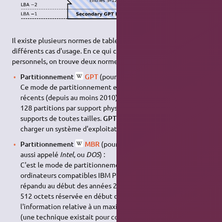
Il existe plusieurs normes de tables de partitions, adaptées à
différents cas d'usage. En ce qui concerne les ordinateurs
personnels, on trouve deux normes :
Partitionnement
GPT
(pour
GUID Partition Table
) :
Ce mode de partitionnement est utilisé par les systèmes
récents (depuis au moins 2010). Il permet de créer jusqu'à
128 partitions par support physique, et prend en charge les
supports de toutes tailles.
GPT
est requis par
UEFI
pour
charger un système d'exploitation.
Partitionnement
MBR
(pour
Master Boot Record
, parfois
aussi appelé
Intel
, ou
DOS
) :
C'est le mode de partitionnement historique des
ordinateurs compatibles IBM PC, et celui qui était le plus
répandu au début des années 2010. Le
MBR
est une zone de
512 octets réservée en début de support pour contenir
l'information relative à un maximum de quatre partitions
(une technique existait pour contourner cette limite). Une