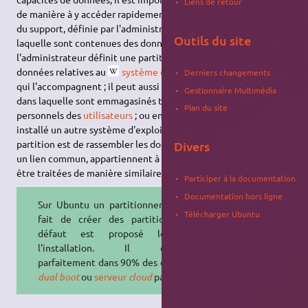
Liens de retour
de manière à y accéder rapidement. La
partition
est une zone
du support, définie par l'administrateur de l'ordinateur, dans
Outils du site
laquelle sont contenues des données similaires. Par exemple,
l'administrateur définit une partition qui contient toutes les
données relatives au
système d'exploitation
et les logiciels
Derniers changements
qui l'accompagnent ; il peut aussi définir une partition séparée
Gestionnaire Multimédia
dans laquelle sont emmagasinés tous les documents
Plan du site
personnels des
utilisateurs
; ou encore une partition où est
installé un autre système d'exploitation ; etc. Le but d'une
partition est de rassembler les données informatiques qui ont
Divers
un lien commun, appartiennent à un même système ou doivent
être traitées de manière similaire.
Participer à la documentation
Documentation hors ligne
Sur Ubuntu un partitionnement (le
Télécharger Ubuntu
fait de créer des partitions) par
défaut est proposé lors de
l'installation. Il convient
parfaitement dans 90% des cas (hors
dual boot
ou
serveur
cloud
par ex.).