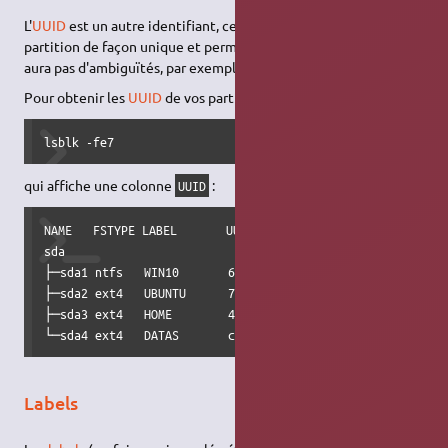
L'
UUID
est un autre identifiant, cette fois défini pour chaque
partition de façon unique et permanente, et assure qu'il n'y
aura pas d'ambiguïtés, par exemple dans le fichier
.
/etc/fstab
Pour obtenir les
UUID
de vos partitions, entrez la commande
lsblk -fe7
qui affiche une colonne
:
UUID
NAME   FSTYPE LABEL       UUID                            
sda                                                       
├─sda1 ntfs   WIN10       6C8CA3038CA2C6C4                
├─sda2 ext4   UBUNTU      727a95e9-70a4-4d6e-a739-cb884c41
├─sda3 ext4   HOME        4bdc4735-801e-43fe-b3f1-58fd832
└─sda4 ext4   DATAS       ca07415a-2704-497f-8091-1d9a4a5
Labels