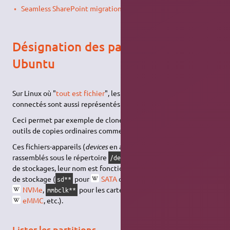
Seamless SharePoint migration
(propriétaire).
Désignation des partitions sur
Ubuntu
Sur Linux où "
tout est fichier
", les appareils matériels
connectés sont aussi représentés par des fichiers.
Ceci permet par exemple de cloner des partitions avec des
2)
outils de copies ordinaires comme
.
cp
Ces fichiers-appareils (
devices
en anglais) sont
par convention
rassemblés sous le répertoire
. Concernant les appareils
/dev
de stockages, leur nom est fonction du type de connexion ou
de stockage (
pour
SATA
ou
mSATA
,
pour
sd**
nvme**
NVMe
,
pour les cartes
MMC
ou les puces
mmbclk**
eMMC
, etc.).
Lister les partitions