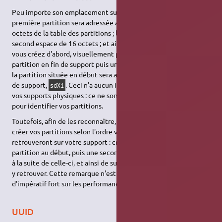
Peu importe son emplacement sur le support physique, la
première partition sera adressée au premier espace de 16
octets de la table des partitions ; la seconde partition, au
second espace de 16 octets ; et ainsi de suite. Par exemple, si
vous créez d'abord, visuellement parlant, une première
partition en fin de support puis une seconde partition au début,
la partition située en début sera adressée
et celle en fin
sdX2
de support,
. Ceci n'a aucun impact quant à l'utilisation de
sdX1
vos supports physiques : ce ne sont que des adresses logiques
pour identifier vos partitions.
Toutefois, afin de les reconnaître, nous vous recommandons de
créer vos partitions selon l'ordre visuel selon lequel elles se
retrouveront sur votre support : créez d'abord une première
partition au début, puis une seconde partition immédiatement
à la suite de celle-ci, et ainsi de suite : vous pourriez mieux vous
y retrouver. Cette remarque n'est valable qu'en cas d'absence
d'impératif fort sur les performances relatives de vos partitions.
UUID