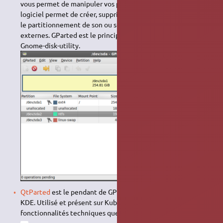
vous permet de manipuler vos partitions. À lui tout seul, ce
logiciel permet de créer, supprimer, formater, donc modifier
le partitionnement de son ou ses disques durs internes et
externes. GParted est le principal outil graphique avec
Gnome-disk-utility.
QtParted
est le pendant de GParted pour l'environnement
KDE. Utilisé et présent sur Kubuntu, il offre les mêmes
fonctionnalités techniques que GParted.