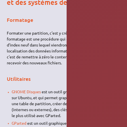
et des systèmes de fichiers
Formatage
Formater une partition, c'est y créer un
système de fichiers
. Le
formatage est une procédure qui consiste à créer un fichier
d'index neuf dans lequel viendront se loger les informations de
localisation des données informatiques sur la partition. Bref,
c'est de remettre à zéro le contenu d'une partition pour y
recevoir des nouveaux fichiers.
Utilitaires
GNOME Disques
est un outil graphique installé par défaut
sur Ubuntu, et qui permet graphiquement de formater, créer
une table de partition, créer des partitions des disques durs
(internes ou externes), des clés
USB
… C'est l'outil graphique
le plus utilisé avec GParted.
GParted
est un outil graphique relativement intuitif qui