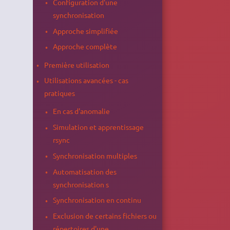
Configuration d'une
synchronisation
Approche simplifiée
Approche complète
Première utilisation
Utilisations avancées - cas
pratiques
En cas d'anomalie
Simulation et apprentissage
rsync
Synchronisation multiples
Automatisation des
synchronisation s
Synchronisation en continu
Exclusion de certains fichiers ou
répertoires d'une