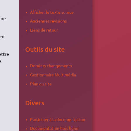
Afficher le texte source
une
Anciennes révisions
Liens de retour
en
Outils du site
ettre
B
Derniers changements
Gestionnaire Multimédia
Plan du site
Divers
Participer à la documentation
Documentation hors ligne