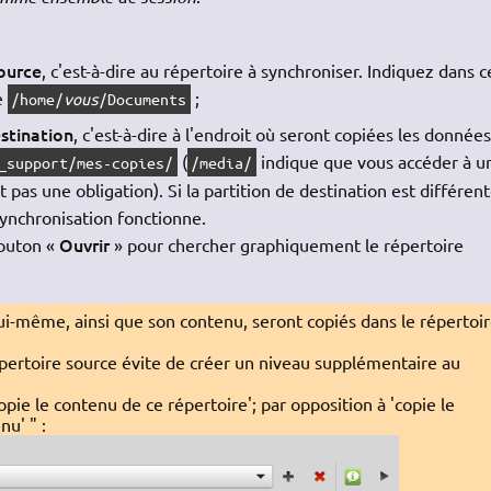
ource
, c'est-à-dire au répertoire à synchroniser. Indiquez dans c
e
;
/home/
vous
/Documents
stination
, c'est-à-dire à l'endroit où seront copiées les données
(
indique que vous accéder à u
_support/mes-copies/
/media/
t pas une obligation). Si la partition de destination est différent
ynchronisation fonctionne.
Ouvrir
bouton «
» pour chercher graphiquement le répertoire
lui-même, ainsi que son contenu, seront copiés dans le répertoi
répertoire source évite de créer un niveau supplémentaire au
copie le contenu de ce répertoire'; par opposition à 'copie le
u' " :