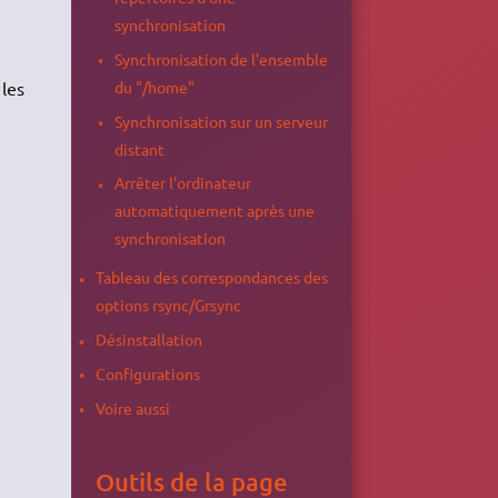
synchronisation
Synchronisation de l'ensemble
du "/home"
les
Synchronisation sur un serveur
distant
Arrêter l'ordinateur
automatiquement après une
synchronisation
Tableau des correspondances des
options rsync/Grsync
Désinstallation
Configurations
Voire aussi
Outils de la page