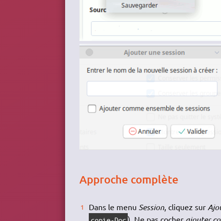
Approche complète
Dans le menu
Session
, cliquez sur
Ajo
). Ne pas cocher
ajouter c
copie-Doc