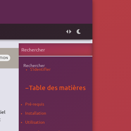
TION
Rechercher
S'identifier
−
Table des matières
Pré-requis
iel
Installation
t
Utilisation