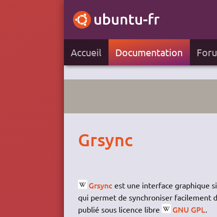
Accueil
Documentation
For
Grsync
Grsync
est une interface graphique 
qui permet de synchroniser facilement de
GNU GPL
publié sous licence libre
.