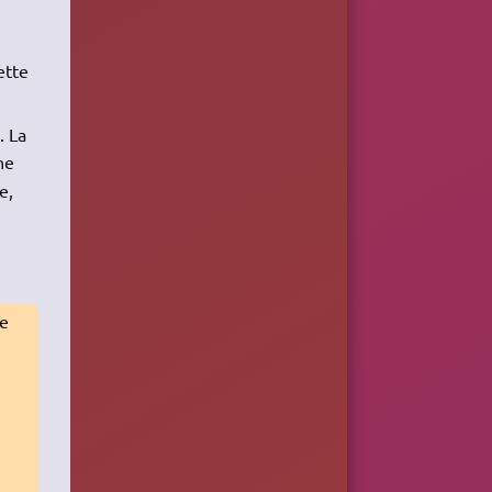
ette
. La
ne
e,
re