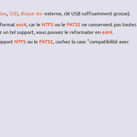
tion
,
SSD
,
disque dur
externe, clé
USB
suffisamment grosse).
ext4
NTFS
FAT32
u format
, car le
ou le
ne conservent pas toutes 
ext4
ez un tel support, vous pouvez le reformater en
.
NTFS
FAT32
support
ou le
, cochez la case "compatibilité avec