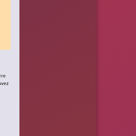
rre
ouvez