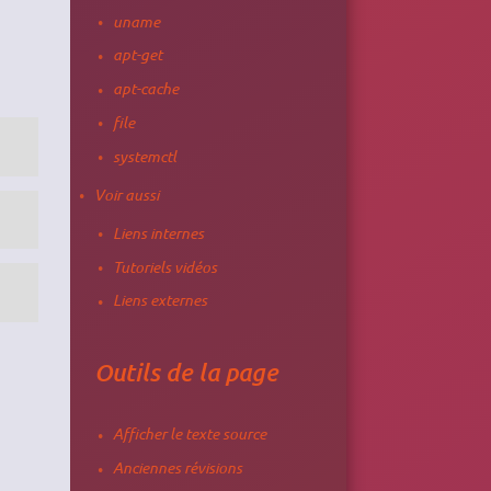
uname
apt-get
apt-cache
file
systemctl
Voir aussi
Liens internes
Tutoriels vidéos
Liens externes
Outils de la page
Afficher le texte source
Anciennes révisions