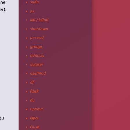
une
sudo
er).
ps
kill / killall
shutdown
passwd
groups
adduser
deluser
usermod
df
fdisk
du
uptime
au
lspci
lsusb