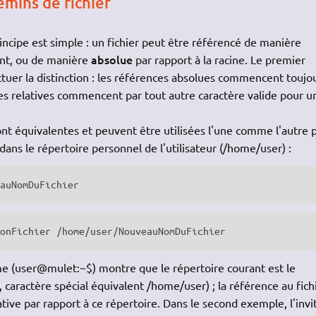
emins de fichier
incipe est simple : un fichier peut être référencé de manière
absolue
ant, ou de manière
par rapport à la racine. Le premier
tuer la distinction : les références absolues commencent toujo
ces relatives commencent par tout autre caractère valide pour u
nt équivalentes et peuvent être utilisées l'une comme l'autre 
ans le répertoire personnel de l'utilisateur (/home/user) :
eauNomDuFichier
MonFichier /home/user/NouveauNomDuFichier
me (user@mulet:~$) montre que le répertoire courant est le
, caractère spécial équivalent /home/user) ; la référence au fich
ve par rapport à ce répertoire. Dans le second exemple, l'invi