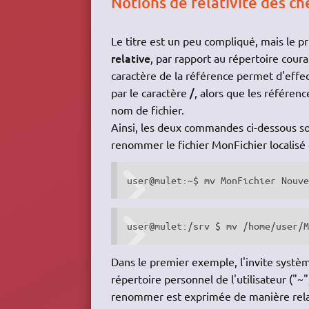
Notions de relativité des ch
Le titre est un peu compliqué, mais le pr
relative
, par rapport au répertoire cour
caractère de la référence permet d'effec
/
par le caractère
, alors que les référen
nom de fichier.
Ainsi, les deux commandes ci-dessous so
renommer le fichier MonFichier localisé d
user@mulet:~$ mv MonFichier Nouv
user@mulet:/srv $ mv /home/user/
Dans le premier exemple, l'invite systè
répertoire personnel de l'utilisateur ("~"
renommer est exprimée de manière relati