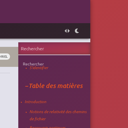
ORIEL
Rechercher
S'identifier
−
Table des matières
Introduction
Notions de relativité des chemins
de fichier
Raccourcis pratiques