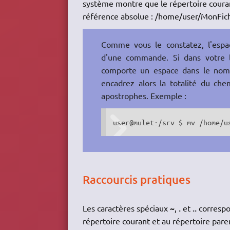
système montre que le répertoire courant 
référence absolue : /home/user/MonFichi
Comme vous le constatez, l'espac
d'une commande. Si dans votre
comporte un espace dans le nom d
encadrez alors la totalité du ch
apostrophes. Exemple :
user@mulet:/srv $ mv /home/u
Raccourcis pratiques
~
.
..
Les caractères spéciaux
,
et
correspon
répertoire courant et au répertoire paren