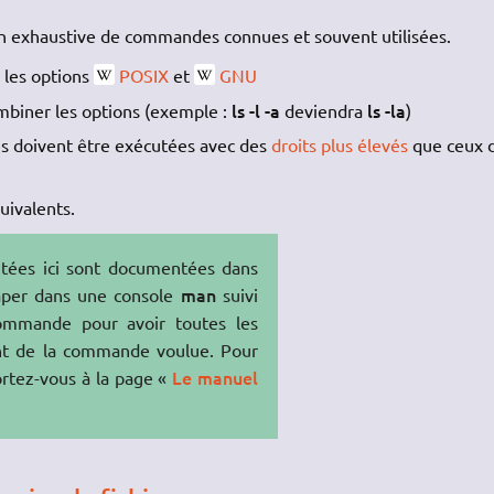
on exhaustive de commandes connues et souvent utilisées.
e les options
POSIX
et
GNU
ls -l -a
ls -la
ombiner les options (exemple :
deviendra
)
des doivent être exécutées avec des
droits plus élevés
que ceux 
uivalents.
tées ici sont documentées dans
man
taper dans une console
suivi
mmande pour avoir toutes les
nt de la commande voulue. Pour
Le manuel
ortez-vous à la page «