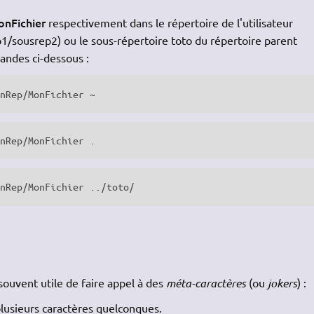
nFichier
respectivement dans le répertoire de l'utilisateur
p1/sousrep2) ou le sous-répertoire toto du répertoire parent
mandes ci-dessous :
UnRep/MonFichier ~
UnRep/MonFichier .
UnRep/MonFichier ../toto/
ouvent utile de faire appel à des
méta-caractères
(ou
jokers
) :
lusieurs caractères quelconques.