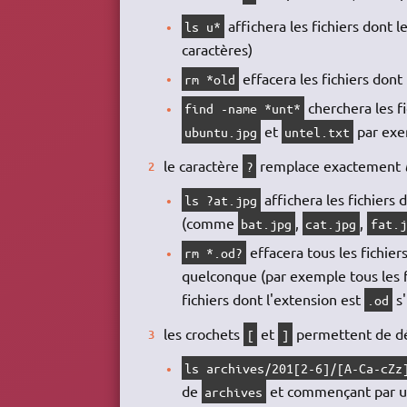
affichera les fichiers dont
ls u*
caractères)
effacera les fichiers don
rm *old
cherchera les f
find -name *unt*
et
par exe
ubuntu.jpg
untel.txt
le caractère
remplace exactement
?
affichera les fichier
ls ?at.jpg
(comme
,
,
bat.jpg
cat.jpg
fat.j
effacera tous les fichier
rm *.od?
quelconque (par exemple tous les f
fichiers dont l'extension est
s'
.od
les crochets
et
permettent de dé
[
]
ls archives/201[2-6]/[A-Ca-cZz
de
et commençant par u
archives