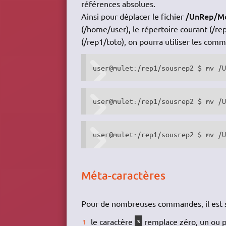
références absolues.
/UnRep/Mo
Ainsi pour déplacer le fichier
(/home/user), le répertoire courant (/re
(/rep1/toto), on pourra utiliser les com
user@mulet:/rep1/sousrep2 $ mv /
user@mulet:/rep1/sousrep2 $ mv /
user@mulet:/rep1/sousrep2 $ mv /
Méta-caractères
Pour de nombreuses commandes, il est s
le caractère
remplace zéro, un ou p
*