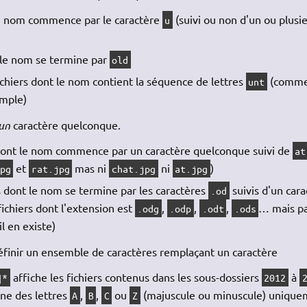
 le nom commence par le caractère
(suivi ou non d'un ou plusi
u
t le nom se termine par
old
ichiers dont le nom contient la séquence de lettres
(comm
unt
mple)
un
caractère quelconque.
s dont le nom commence par un caractère quelconque suivi de
at
et
mas ni
ni
)
pg
rat.jpg
chat.jpg
at.jpg
s dont le nom se termine par les caractères
suivis d'un cara
.od
ichiers dont l'extension est
,
,
,
… mais pa
.odg
.odp
.odt
.ods
il en existe)
finir un ensemble de caractères remplaçant un caractère
affiche les fichiers contenus dans les sous-dossiers
à
]*
2012
ne des lettres
,
,
ou
(majuscule ou minuscule) unique
A
B
C
Z