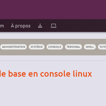
um
À propos
ADMINISTRATION
SYSTÈME
CONSOLE
TERMINAL
SHELL
TUT
 base en console linux