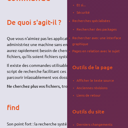
Et si...
Sécurité
De quoi s'agit-il ?
Recherches spécialisées
Rechercher des packages
Rechercher avec une interface
Que vous n'aimiez pas les applications graphiques ou que vous
graphique
administriez une machine sans environnement de bureau, vous
aurez rapidement besoin de chercher, et surtout de trouver des
Pages en relation avec le sujet
fichiers, qu'ils soient fichiers système ou fichiers personnels.
Il existe des commandes utilisables dans une console ou un
Outils de la page
script de recherche facilitant ces accès, sans avoir besoin de
parcourir inlassablement vos dossiers.
Afficher le texte source
Ne cherchez plus vos fichiers, trouvez les…
Anciennes révisions
Liens de retour
find
Outils du site
Son point fort : la recherche systématique.
Derniers changements