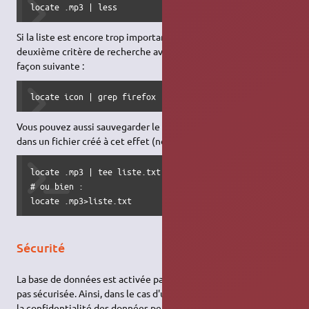
locate .mp3 | less
Si la liste est encore trop importante, vous pouvez rajouter un
deuxième critère de recherche avec la commande grep de la
façon suivante :
locate icon | grep firefox | less
Vous pouvez aussi sauvegarder le résultat de votre recherche
dans un fichier créé à cet effet (nom choisi : liste.txt) :
locate .mp3 | tee liste.txt

# ou bien :

locate .mp3>liste.txt
Sécurité
La base de données est activée par défaut sur Ubuntu et n'est
pas sécurisée. Ainsi, dans le cas d'utilisation de disques chiffrés,
la confidentialité des données peut être compromise par une