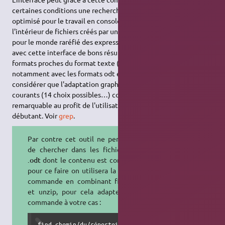
certaines conditions une recherche plein texte.
grep
est
optimisé pour le travail en console portant sur la recherche à
l'intérieur de fichiers créés par un éditeur de texte et surtout
pour le monde raréfié des expressions rationnelles. Il donne
avec cette interface de bons résultats pour les fichiers aux
formats proches du format texte (txt, rtf, abw) mais aucun
notamment avec les formats odt et pdf. Enfin, on peut
considérer que l'adaptation graphique de
grep
aux besoins
courants (14 choix possibles…) constitue un effort
remarquable au profit de l'utilisateur moyen sinon du pur
débutant. Voir
grep
.
Par contre cet outil ne permet pas
de chercher dans les fichiers type
.odt
dont le contenu est compressé.
pour ce faire on utilisera la ligne de
commande en combinant find grep
et unzip, pour cela adaptez cette
commande à votre cas :
find chemin/du/répertoire -name '*.odt' -exec sh -c '