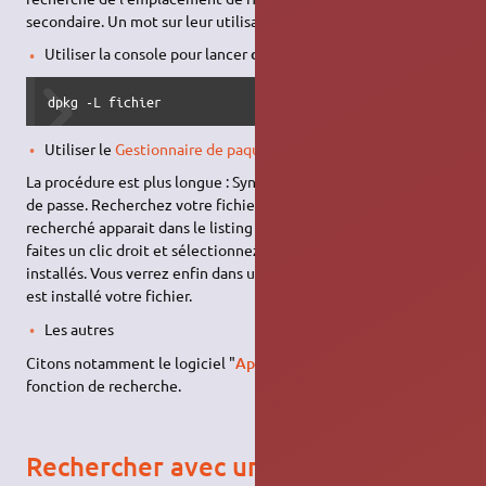
secondaire. Un mot sur leur utilisation en cas de recherche :
Utiliser la console pour lancer
dpkg
dpkg -L fichier
Utiliser le
Gestionnaire de paquets synaptic
La procédure est plus longue : Synaptic est lancé après le mot
de passe. Recherchez votre fichier. Une fois que le paquet
recherché apparait dans le listing de droite, sélectionnez-le,
faites un clic droit et sélectionnez propriétés > fichiers
installés. Vous verrez enfin dans une petite fenêtre l'endroit où
est installé votre fichier.
Les autres
Citons notamment le logiciel "
Aptitude
" qui a aussi une
fonction de recherche.
Rechercher avec une interface