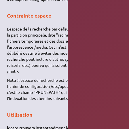
Contrainte espace
L'espace de la recherche par défaut est pour l'essentiel celui de
la partition principale, dite "racine", à l'exception de certains
fichiers temporaires et des dossiers éventuels placés sous
l'arborescence /media. Ceci n'est pas une lacune mais un choix
délibéré destiné à éviter des indexations inutiles. L'espace de
recherche peut inclure d'autres systèmes de fichiers (Fat32,
reiserfs, etc.) pourvu qu'ils soient montés - par exemple sur
/mnt -.
Nota : l'espace de recherche est paramétrable par édition du
fichier de configuration /etc/updatedb.conf. Dans ce fichier,
c'est le champ "PRUNEPATH" qui interdit par défaut
l'indexation des chemins suivants: "/tmp, /var, /spool, /media".
Utilisation
locate
trouvera instantanément le chemin de l'élément