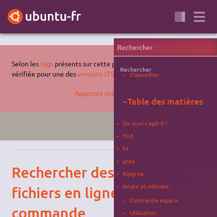
Selon les
tags
présents sur cette page, celle-ci n'a pas été
Rechercher
vérifiée pour une des
versions LTS supportées d'Ubuntu
.
S'identifier
Apportez votre aide…
−
Table des matières
De quoi s'agit-il ?
XENIAL
SYSTÈME
find
fd
grep
Rechercher des
Ripgrep
locate et mlocate
fichiers en ligne de
Contrainte espace
commande
Utilisation