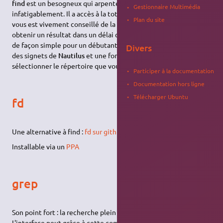
find
est un besogneux qui arpente vos dossiers
Gestionnaire Multimédia
infatigablement. Il a accès à la totalité de l'arborescence mais il
Plan du site
vous est vivement conseillé de la circonscrire si l'on veut
obtenir un résultat dans un délai correct. L'interface le permet
de façon simple pour un débutant avec notamment l'inclusion
Divers
des signets de
Nautilus
et une fonction "autre" destinée à
sélectionner le répertoire que vous lui désignez. Voir
find
.
Participer à la documentation
Documentation hors ligne
Télécharger Ubuntu
fd
Une alternative à find :
fd sur github
.
Installable via un
PPA
grep
Son point fort : la recherche plein texte.
L'interface peut grâce à cette commande réaliser dans