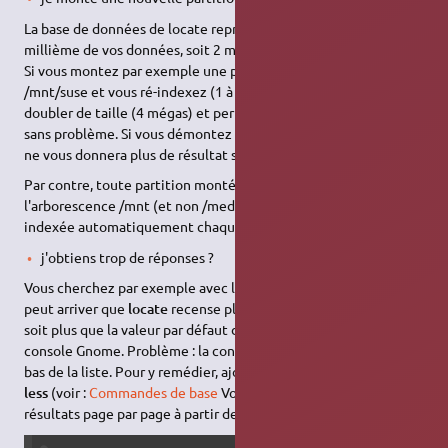
La base de données de locate représente environ un demi-
millième de vos données, soit 2 mégas pour 4 gigas de données.
Si vous montez par exemple une partition Suse de 4 Gigas sur
/mnt/suse et vous ré-indexez (1 à 2 min.) la nouvelle base va
doubler de taille (4 mégas) et permettra à
locate
d'y chercher
sans problème. Si vous démontez cette partition Suse,
locate
ne vous donnera plus de résultat sur la partition démontée.
Par contre, toute partition montée de façon permanente sur
l'arborescence /mnt (et non /media rappelez-vous !) sera
indexée automatiquement chaque jour.
j'obtiens trop de réponses ?
Vous cherchez par exemple avec locate le suffixe .mp3 ou .rtf. Il
peut arriver que
locate
recense plus de 500 réponses positives
soit plus que la valeur par défaut des lignes d'historique de la
console Gnome. Problème : la console n'affichera alors que le
bas de la liste. Pour y remédier, ajouter juste un "tube" avec
less
(voir :
Commandes de base
Vous pourrez ainsi afficher les
résultats page par page à partir de la première page.