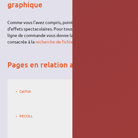
graphique
Comme vous l'avez compris, point d'interface, de jolis icônes ou
d'effets spectaculaires. Pour tous ces besoins ou parce que la
ligne de commande vous donne la migraine, voyez la page
consacrée à la
recherche de fichiers en mode graphique
.
Pages en relation avec le sujet
Le
27/04/2010,
Catfish
19:10
Le
Christophe
22/12/2012,
c
RECOLL
11:35
Le
poupoul2
18/11/2007,