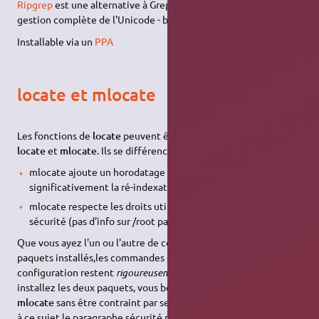
Ripgrep
est une alternative à Grep mais avec ces avantages : -
gestion complète de l'Unicode - beaucoup plus rapide
Installable via un
PPA
locate et mlocate
Les fonctions de
locate
peuvent être fournies par les paquets
locate
et
mlocate
. Ils se différencient par les points suivants:
mlocate ajoute un horodatage qui accélère
significativement la ré-indexation.
mlocate respecte les droits utilisateurs pour des raisons de
sécurité (pas d'info sur /root par exemple pour user).
Que vous ayez l'un ou l'autre de ces paquets, ou les deux
paquets installés,les commandes en console et les fichiers de
configuration restent
rigoureusement les mêmes
. Si vous
installez les deux paquets, vous bénéficierez de la vitesse de
mlocate
sans être contraint par ses limitations. Regardez aussi
à ce sujet le paragraphe sécurité plus bas.