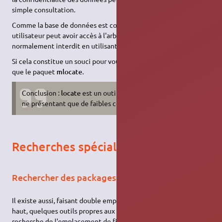
simple consultation.
Comme la base de données est consultable par tous, un
utilisateur peut avoir accès à l'arborescence d'un dossier
normalement interdit en utilisant la commande
locate
.
Si cela constitue un souci pour vous, il ne vous faudra installer
que le paquet
mlocate
.
Conclusion :
locate
est un outil aussi simple que pratique
ne présentant que de faibles contraintes.
Recherches spécialisées
Rechercher des packages
Il existe aussi, faisant double emploi aux deux outils cités plus
haut, quelques outils propres aux paquets Debian pour qui la
recherche de l'emplacement de fichiers n'est qu'une fonction