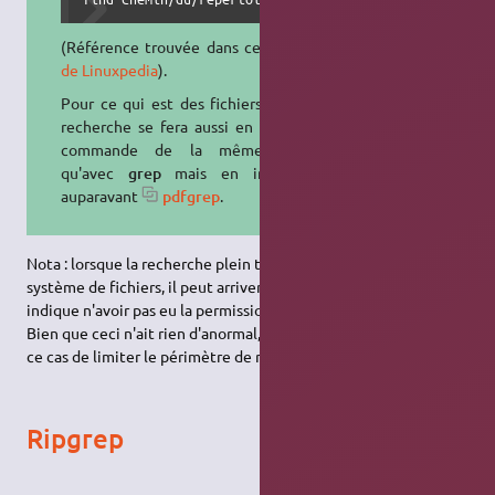
(Référence trouvée dans cet
article
de Linuxpedia
).
Pour ce qui est des fichiers
.pdf
, la
recherche se fera aussi en ligne de
commande de la même façon
qu'avec
grep
mais en installant
auparavant
pdfgrep
.
Nota : lorsque la recherche plein texte porte sur la totalité du
système de fichiers, il peut arriver que l'outil de recherche vous
indique n'avoir pas eu la permission d'ouvrir certains fichiers.
Bien que ceci n'ait rien d'anormal, essayez de préférence dans
ce cas de limiter le périmètre de recherche.
Ripgrep