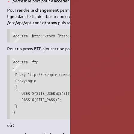
port
est le port pour y accéder.
Pour rendre le changement permanent vous pouvez rajouter la
ligne dans le fichier
.bashrc
ou créer un fichier
proxy
dans
/etc/apt/apt.conf.d/proxy
puis rajouter la ligne suivante :
Acquire::http::Proxy "http://utilisateur:motdepasse@exemp
Pour un proxy
FTP
ajouter une partie comme suit :
Acquire::ftp

{

 Proxy "ftp://exemple.com:port/";

 ProxyLogin

 {

   "USER $(SITE_USER)@$(SITE)";

   "PASS $(SITE_PASS)";

 }

}
où :