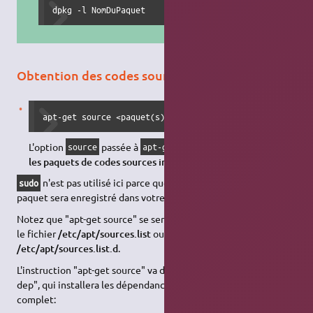
dpkg -l NomDuPaquet
Obtention des codes sources
apt-get source <paquet(s)>
L'option
passée à
permet de
télécharger
source
apt-get
les paquets de codes sources indiqués
.
n'est pas utilisé ici parce que ce n'est pas nécessaire. Le
sudo
paquet sera enregistré dans votre
Dossier Personnel
.
Notez que "apt-get source" se sert des entrées "deb-src" dans
le fichier
/etc/apt/sources.list
ou autres dans
/etc/apt/sources.list.d
.
L'instruction "apt-get source" va de pair avec "apt-get build-
dep", qui installera les dépendances du paquet. Exemple
complet: