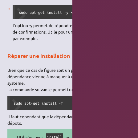
sudo apt-get install -y <paquet(s)>
L'option -y permet de répondre oui par avance aux demandes
de confirmations. Utile pour une utilisation dans un script,
par exemple.
Réparer une installation
Bien que ce cas de figure soit un peu rare, il peut arriver qu'une
dépendance vienne à manquer à un logiciel installé sur votre
système.
La commande suivante permettra de résoudre le problème :
sudo apt-get install -f
Il faut cependant que la dépendance soit disponible dans les
dépôts.
Utilisée avec
ou
,
install
remove