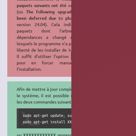
paquets suivants ont été conservés
(ou
The following upgrades have
been deferred due to phasing
en
version 24.04). Cela indique les
paquets dont l'arbre des
dépendances a changé et pour
lesquels le programme n'a pas pris la
liberté de les installer de lui-même.
Il suffit d'utiliser l'option
install
pour en forcer manuellement
l'installation.
Afin de mettre à jour complètement
le système, il est possible d'utiliser
les deux commandes suivantes :
sudo apt-get update; sudo apt-get install linux-virtu
sudo apt-get install XXXXXXXXXXXX; sudo apt-get updat
ou XXXXXXXXXXXX reprend la liste