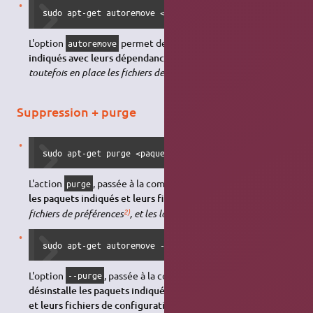
sudo apt-get autoremove <paquets(s)>
L'option
permet de
désinstaller les paquets
autoremove
indiqués avec leurs dépendances logicielles
.
Ceci laisse
toutefois en place les fichiers de configuration de ces paquets.
Suppression + purge
sudo apt-get purge <paquets(s)>
L'action
, passée à la commande
,
désinstalle
purge
apt-get
1)
les paquets indiqués
et
leurs fichiers de configuration
.
Les
2)
3)
fichiers de préférences
, et les logs
ne sont pas supprimés.
sudo apt-get autoremove --purge <paquets(s)>
L'option
, passée à la commande
,
--purge
autoremove
désinstalle les paquets indiqués, les dépendances logicielles
4)
et leurs fichiers de configuration
.
Les fichiers de