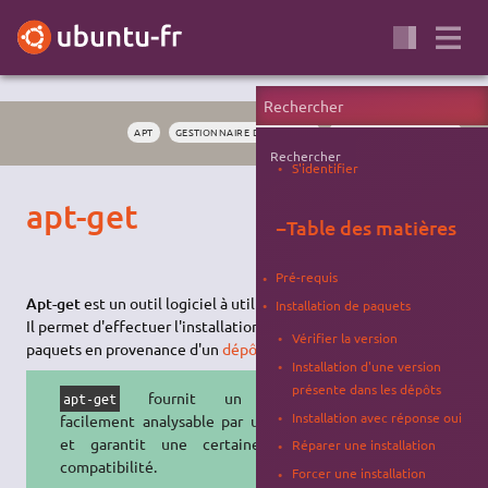
APT
GESTIONNAIRE DE PAQUETS
INSTALLATION LOGICIEL
Rechercher
S'identifier
apt-get
−
Table des matières
Pré-requis
Apt-get
est un outil logiciel à utiliser en
ligne de commande
.
Installation de paquets
Il permet d'effectuer l'installation et la désinstallation de
Vérifier la version
paquets en provenance d'un
dépôt APT
.
Installation d'une version
présente dans les dépôts
fournit un retour
apt-get
Installation avec réponse oui
facilement analysable par un script
et garantit une certaine rétro-
Réparer une installation
compatibilité.
Forcer une installation