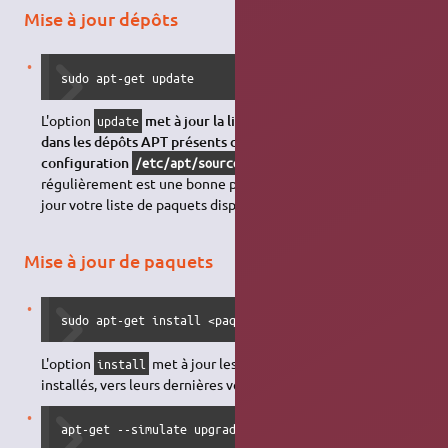
Mise à jour dépôts
sudo apt-get update
L'option
met à jour la liste des fichiers disponibles
update
dans les dépôts APT présents dans le fichier de
configuration
. L'exécuter
/etc/apt/sources.list
régulièrement est une bonne pratique, afin de maintenir à
jour votre liste de paquets disponibles.
Mise à jour de paquets
sudo apt-get install <paquet(s)> -V
L'option
met à jour les paquets
indiqués
déjà
install
installés, vers leurs dernières versions (rarement utilisé).
apt-get --simulate upgrade