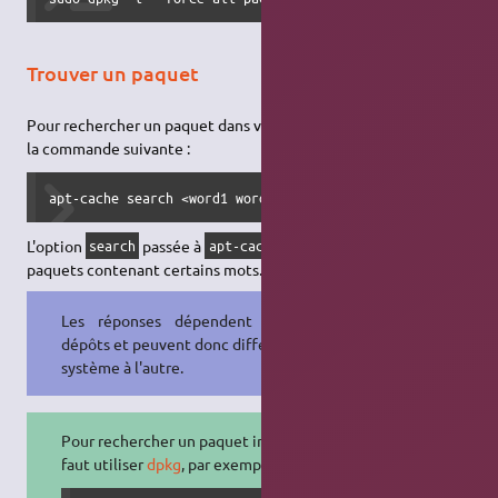
Trouver un paquet
Pour rechercher un paquet dans vos
dépôts
, tapez simplement
la commande suivante :
apt-cache search <word1 word2 ...>
L'option
passée à
permet de chercher les
search
apt-cache
paquets contenant certains mots.
Les réponses dépendent de vos
dépôts et peuvent donc différer d'un
système à l'autre.
Pour rechercher un paquet installé, il
faut utiliser
dpkg
, par exemple :