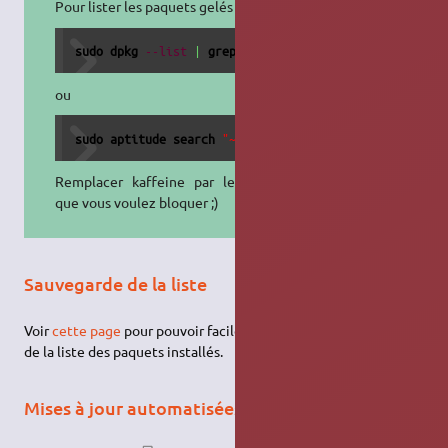
Pour lister les paquets gelés :
sudo
dpkg
--list
|
grep
 ^hi
ou
sudo
aptitude search
"~ahold"
Remplacer kaffeine par le paquet
que vous voulez bloquer ;)
Sauvegarde de la liste
Voir
cette page
pour pouvoir facilement faire une sauvegarde
de la liste des paquets installés.
Mises à jour automatisées