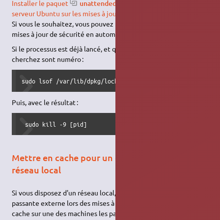
Installer le paquet
unattended-upgrades
et lire ce
guide du
serveur Ubuntu sur les mises à jours automatiques
(en français)
.
Si vous le souhaitez, vous pouvez paramétrer uniquement les
mises à jour de sécurité en automatique.
Si le processus est déjà lancé, et que vous souhaitez le stopper,
cherchez sont numéro :
sudo lsof /var/lib/dpkg/lock-frontend
Puis, avec le résultat :
 sudo kill -9 [pid]
Mettre en cache pour un déploiement sur
réseau local
Si vous disposez d'un réseau local, pour économiser de la bande
passante externe lors des mises à jours vous pouvez mettre en
cache sur une des machines les paquets téléchargés et les