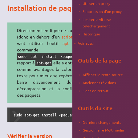
Utiliser un proxy
Installation de paquets
Suppression d'un proxy
Limiter la vitesse
téléchargement
Directement en ligne de commande
Historique
(donc en dehors d'un
script
), mieux
vaut utiliser l'outil
apt
avec la
Voir aussi
commande
. Par
sudo apt install <paquet>
Outils de la page
rapport à
elle a entre autres
apt-get
comme avantages la coloration du
Afficher le texte source
texte pour mieux se repérer, et une
barre d'avancement durant la
Anciennes révisions
décompression et la configuration
Liens de retour
des paquets.
Outils du site
sudo apt-get install <paquet> <paquet 2> etc.
Derniers changements
Gestionnaire Multimédia
Vérifier la version