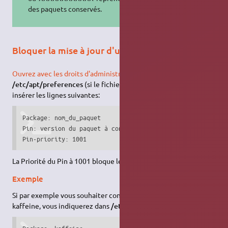
des paquets conservés.
Bloquer la mise à jour d'un paquet
Ouvrez avec les droits d'administration
le fichier
/etc/apt/preferences
(si le fichier n'existe pas, le créer) pour y
insérer les lignes suivantes:
Package: nom_du_paquet

Pin: version du paquet à conserver

Pin-priority: 1001
La Priorité du Pin à 1001 bloque les futures mises à jour
Exemple
Si par exemple vous souhaiter conserver la version 0.8.8 de
kaffeine, vous indiquerez dans
/etc/apt/preferences