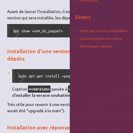
Plan du site
Avant de lancer l'installation, il est parfois utile de vérifier la
Divers
version qui sera installée, les dépendances, …
Participer à la documentation
apt show <nom_du_paquet>
Documentation hors ligne
Télécharger Ubuntu
Installation d'une version présente dans les
dépôts
sudo apt-get install <paquet>=<version> -V
L'option
passée à
permet
=<version>
apt-get install
d'
installer la version souhaitée du paquet indiqué
.
Très utile pour revenir à une version officielle d'un paquet (qui
aurait été "upgradé à la main").
Installation avec réponse oui