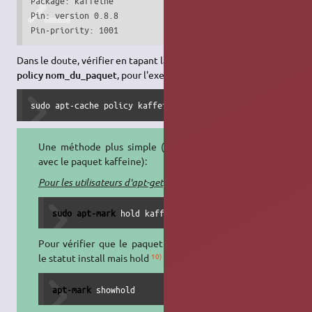
Package: kaffeine

Pin: version 0.8.8

Pin-priority: 1001
Dans le doute, vérifier en tapant la commande
sudo apt-cache
policy nom_du_paquet
, pour l'exemple du paquet kaffeine
sudo apt-cache policy kaffeine
Une méthode plus simple (toujours
avec le paquet kaffeine):
Pour les utilisateurs d'apt-get
:
sudo
apt-mark
 hold kaffeine
Pour vérifier que le paquet n'a plus
10)
le statut install mais hold
:
apt-mark
 showhold