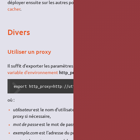
déployer ensuite sur les autres postes en faisant appel à
apt-
cacher
.
Divers
Utiliser un proxy
Il suffit d'exporter les paramètres du
proxy
à utiliser dans la
variable d'environnement
http_proxy
, sous la forme suivante :
export http_proxy=http://utilisateur:motdepasse@exemple.c
où :
utilisateur
est le nom d'utilisateur pour se connecter au
proxy si nécessaire,
mot de passe
est le mot de passe éventuellement associé
exemple.com
est l'adresse du proxy,