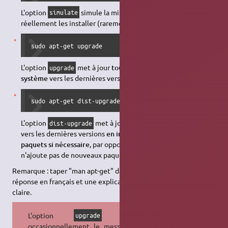
L'option
simule la mise à jour des paquets sans
simulate
réellement les installer (rarement utilisé).
sudo apt-get upgrade
L'option
met à jour
tous les paquets installés sur le
upgrade
système
vers les dernières versions (couramment utilisé).
sudo apt-get dist-upgrade
L'option
met à jour tous les paquets installés
dist-upgrade
vers les dernières versions
en installant de nouveaux
paquets si nécessaire
, par opposition à l'upgrade simple qui
n'ajoute pas de nouveaux paquets.
Remarque : taper "man apt-get" dans un terminal donne une
réponse en français et une explication plus complète et plus
claire.
L'option
renvoie
upgrade
occasionnellement le message
Les