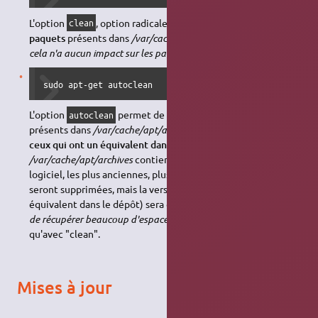
L'option
, option radicale,
supprime la totalité des
clean
paquets
présents dans
/var/cache/apt/archives
. (
Notez que
cela n'a aucun impact sur les paquets installés.
)
sudo apt-get autoclean
L'option
permet de
supprimer les paquets
autoclean
présents dans
/var/cache/apt/archives
, mais
en conservant
ceux qui ont un équivalent dans les dépôts
; par exemple, si
/var/cache/apt/archives
contient plusieurs versions du même
logiciel, les plus anciennes, plus présentes dans les dépôts,
seront supprimées, mais la version à jour (ayant un
équivalent dans le dépôt) sera conservée.
Ceci vous permet
de récupérer beaucoup d'espace disque
, mais moins toutefois
qu'avec "clean".
Mises à jour