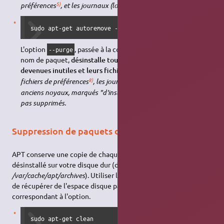
5)
6)
préférences
, et les journaux (logs)
ne sont pas supprimés.
sudo apt-get autoremove --purge
L'option
, passée à la commande
sans
--purge
autoremove
nom de paquet,
désinstalle toutes les dépendances
7)
devenues inutiles et leurs fichiers de configuration
.
Les
8)
9)
fichiers de préférences
, les journaux (logs)
et ceux, des
anciens noyaux, marqués "d'installation manuelle" ne sont
pas supprimés.
Suppression de paquets d'installation
APT conserve une copie de chaque paquet installé et
désinstallé sur votre disque dur (dans le dossier
/var/cache/apt/archives
). Utiliser les options ci-dessous permet
de récupérer de l'espace disque par le nettoyage
correspondant à l'option.
sudo apt-get clean