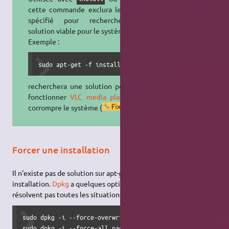
cette commande exclura le paquet
spécifié pour rechercher une
solution viable pour le système.
Exemple :
sudo apt-get -f install vlc
recherchera une solution pour faire
fonctionner
VLC media player
sans
corrompre le système (
).
Forcer une installation
Il n'existe pas de solution sur apt-get pour forcer une
installation.
Dpkg
a quelques options dans ce sens, mais qui ne
résolvent pas toutes les situations pour autant.
sudo dpkg -i --force-overwrite package.deb

sudo dpkg -i --force-all package.deb