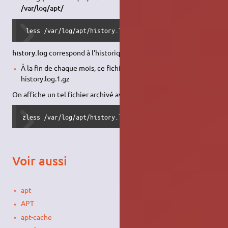
/var/log/apt/
 less /var/log/apt/history.log
history.log
correspond à l'historique du mois en cours.
À la fin de chaque mois, ce fichier est archivé sous la forme
history.log.1.gz
On affiche un tel fichier archivé avec zless
zless /var/log/apt/history.log.1.gz 
Voir aussi
apt
APT
apt-cache