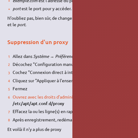
exemple.com
est l'adresse du proxy,
port
est le port pour y accéder.
N'oubliez pas, bien sûr, de changer le nom d'hôte
exemple.com
et le
port
.
Suppression d'un proxy
Allez dans
Système → Préférences →Serveur Mandataire
Décochez "Configuration manuelle du serveur mandataire"
Cochez "Connexion direct à internet"
Cliquez sur "Appliquer à l'ensemble du système"
Fermez
Ouvrez avec les droits d'administration
le fichier
/etc/apt/apt.conf.d/proxy
Effacez la ou les ligne(s) en rapport avec le proxy
Après enregistrement, redémarrez votre PC
Et voilà il n'y a plus de proxy