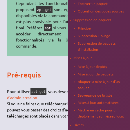
Cependant les fonctionnalités que
Trouver un paquet
proposent
sont également
apt-get
Obtention des codes sources
disponibles via la commande
apt
, qui
Suppression de paquets
est plus conviviale pour l'utilisateur
final. Préférez
si vous comptez
apt
Principe
accéder directement à ces
Suppression + purge
fonctionnalités via la ligne de
Suppression de paquets
commande.
d'installation
Mises à jour
Mise à jour dépôts
Pré-requis
Mise à jour de paquets
Bloquer la mise à jour d'un
paquet
Pour utiliser
, vous devez disposer des
droits
apt-get
Sauvegarde de la liste
d'administration
.
Mises à jour automatisées
Si vous ne faites que télécharger les codes sources, vous
pouvez vous passer des droits d'administration. Les paquets
Mettre en cache pour un
téléchargés sont placés dans votre dossier personnel.
déploiement sur réseau local
Divers