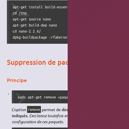
apt-get install build-essential fakeroot

cd /tmp

apt-get source nano

apt-get build-dep nano

cd nano-2.2.6/

dpkg-buildpackage -rfakeroot -us -b
Suppression de paquets
Principe
sudo apt-get remove <paquets(s)>
L'option
permet de
désinstaller les paquets
remove
indiqués
.
Ceci laisse toutefois en place les fichiers de
configuration de ces paquets.