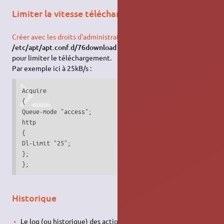
Limiter la vitesse téléchargement
Créer avec les droits d'administration
le fichier
/etc/apt/apt.conf.d/76download
et copier les lignes suivantes
pour limiter le téléchargement.
Par exemple ici à 25kB/s :
Acquire

{

Queue-mode "access";

http

{

Dl-Limit "25";

};

};
Historique
Le log (ou historique) des actions de apt-get se trouve dans