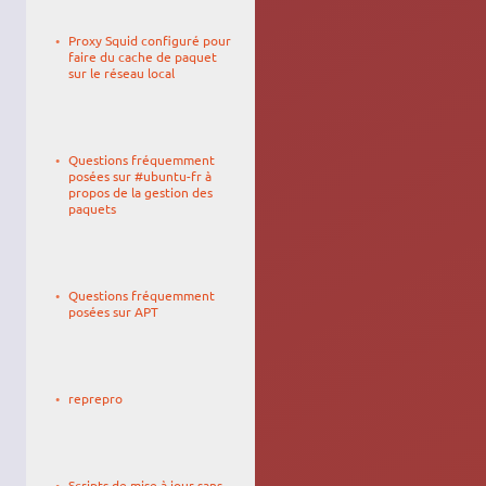
Le
id2ndr
17/02/2016,
Proxy Squid configuré pour
13:33
faire du cache de paquet
sur le réseau local
Le
fidji
18/02/2009,
Questions fréquemment
07:30
posées sur #ubuntu-fr à
propos de la gestion des
paquets
Le
thedamocles
23/02/2007,
Questions fréquemment
17:19
posées sur APT
Le
andykimpe
09/06/2014,
reprepro
19:56
Le
Aldian
05/12/2010,
Scripts de mise à jour sans