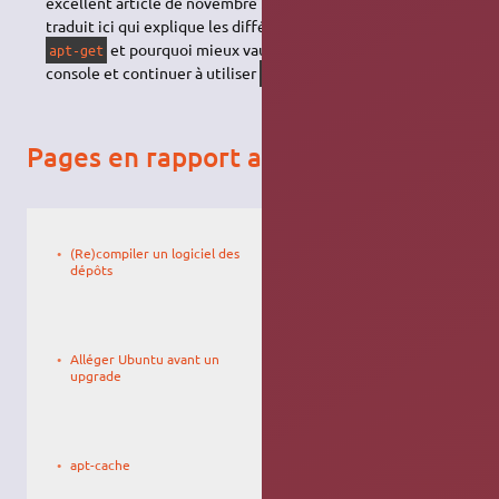
excellent article de novembre 2017 qui gagnerait à être
traduit ici qui explique les différences entre
et
apt
et pourquoi mieux vaut aujourd'hui utiliser
en
apt-get
apt
console et continuer à utiliser
dans les scripts.
apt-get
Pages en rapport avec APT
Le
27/10/2008,
(Re)compiler un logiciel des
23:29
dépôts
Le
01/01/2026,
Alléger Ubuntu avant un
05:00
upgrade
Le
ste
02/05/2007,
apt-cache
15:09