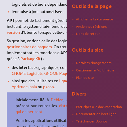
logiciels et de leurs dépendances,
Outils de la page
leur mise à jour automatisée.
Afficher le texte source
APT
permet de facilement gérer le parc logiciel d'Ubuntu,
incluant le système lui-même, et ainsi de passer à une nouvelle
Anciennes révisions
version
d'Ubuntu lorsque celle-ci est disponible.
Liens de retour
Sa gestion, et donc celle des logiciels, se fait au moyen de
gestionnaires de paquets
. On trouve ainsi de nombreux outils
Outils du site
implémentant les fonctions d'
APT
(parfois indirectement
grâce à
PackageKit
) :
Derniers changements
des
interfaces graphiques
, comme le
Centre d'applications
,
Gestionnaire Multimédia
GNOME Logiciels
,
GNOME Paquets
,
Synaptic
,
Muon
,
Plan du site
ainsi que des utilitaires en
ligne de commande
, comme
apt
,
Aptitude
,
nala
ou
pkcon
.
Divers
Initialement lié à
Debian
,
APT
est
présent sur toutes les
distributions
Participer à la documentation
qui en héritent
.
Documentation hors ligne
Pour les applications utilisateur,
APT
Télécharger Ubuntu
est petit à petit remplacé par
snap