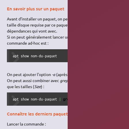
En savoir plus sur un paquet
Avant d'installer un paquet, on peut vouloir en savoir plus sur la
taille disque requise par ce paquet et/ou connaître les
dépendances qui vont avec.
Si on peut généralement lancer un
install
puis refuser, la sous-
commande ad-hoc est :
apt show nom-du-paquet
On peut ajouter l'option
-a
(après show).
On peut aussi combiner avec
grep
pour par exemple n'extraire
que les tailles (
Size
) :
apt show nom-du-paquet 
|
grep
 Size
Connaître les derniers paquets installés
Lancer la commande :