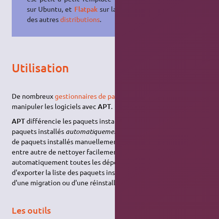
sur Ubuntu, et
Flatpak
sur la plupart
des autres
distributions
.
Utilisation
De nombreux
gestionnaires de paquets
permettent de
manipuler les logiciels avec
APT
.
APT
différencie les paquets installés
manuellement
des
paquets installés
automatiquement
(souvent en dépendance
de paquets installés manuellement par exemple). Ceci permet
entre autre de nettoyer facilement son système en supprimant
automatiquement toutes les dépendances orphelines, ou
d'exporter la liste des paquets installés manuellement, lors
d'une migration ou d'une réinstallation propre.
Les outils