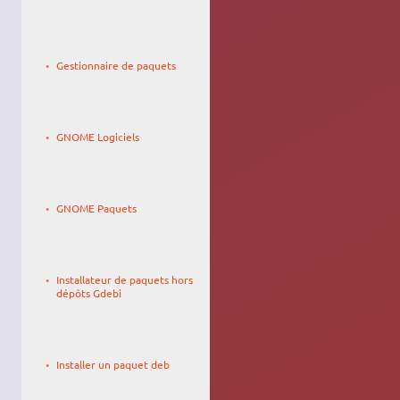
Le
27/04/2010,
Gestionnaire de paquets
19:10
Le
Roschan
07/05/2017,
GNOME Logiciels
16:46
Le
Roschan
18/05/2017,
GNOME Paquets
19:18
Le
Blackpegaz
17/12/2006,
Installateur de paquets hors
20:17
dépôts Gdebi
Le
Kro
29/12/2025,
Installer un paquet deb
01:09