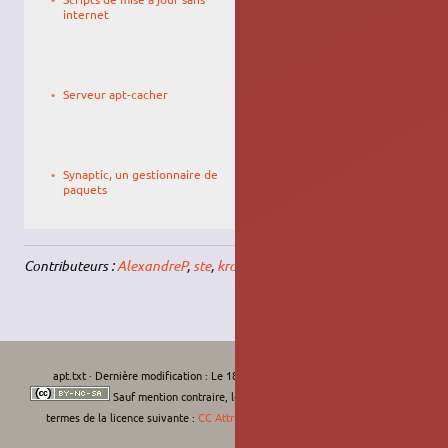
17:30
internet
Le
grigouille
01/08/2012,
Serveur apt-cacher
14:22
Le
27/04/2010,
Synaptic, un gestionnaire de
19:10
paquets
Contributeurs :
AlexandreP
,
ste
,
krodelabestiole
apt.txt
· Dernière modification :
Le 18/02/2026, 14:08
de
krodelabestiole
Sauf mention contraire, le contenu de ce wiki est placé sous les
termes de la licence suivante :
CC Attribution-Noncommercial-Share Alike 4.0
International