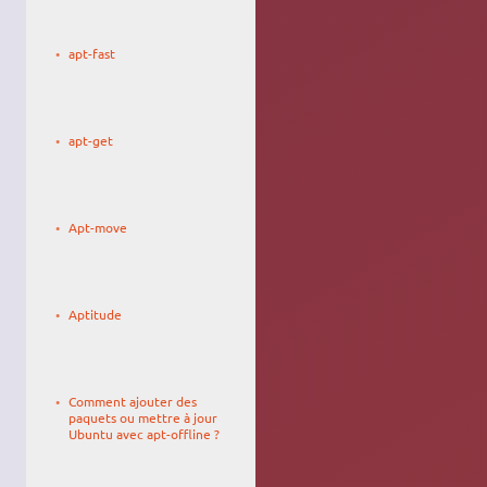
Le
daufinsyd
22/06/2012,
apt-fast
19:09
Le
31/05/2010,
apt-get
17:58
Le
27/04/2010,
Apt-move
19:10
Le
Blackpegaz
17/12/2006,
Aptitude
15:46
Le
L'Africain
18/10/2015,
Comment ajouter des
21:27
paquets ou mettre à jour
Ubuntu avec apt-offline ?