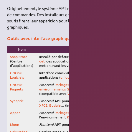
Originellement, le système APT n'avait que des outils en lignes
de commandes. Des installeurs graphiques, pilotables à la
souris firent leur apparition pour les environnements
graphiques.
Outils avec interface graphique
Nom
Description
Snap Store
Installé par défaut sur Ubuntu, propose les paquets
(Centre
deb
des applications (uniquement) avec
APT
, mais
d'applications)
met en avant les versions
snap
GNOME
Interface conviviale pour gérer l'installation des
Logiciels
applications (
uniquement
)
GNOME
Frontend
PackageKit
pour tous les paquets sur les
Paquets
environnements
GNOME
,
XFCE
,
Budgie
…
(compatible avec
Wayland
)
Synaptic
Frontend
APT
pour les
environnements
GNOME
,
XFCE
,
Budgie
… (incompatible avec
Wayland
)
Apper
Frontend
PackageKit
pour tous les paquets sur
l'environnement
KDE
Muon
Frontend
APT
pour l'environnement
KDE
GtkOrphan
Version graphique de
deborphan