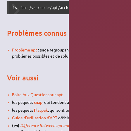
ls -ltr /var/cache/apt/archives
Problèmes connus
Problème apt
: page regroupant un certain nombre de
problèmes possibles et de solutions pour les résoudre !
Voir aussi
Foire Aux Questions sur apt
les paquets
snap
, qui tendent à remplacer
APT
sur Ubuntu
les paquets
Flatpak
, qui sont une autre solution intéressante
Guide d'utilisation d'APT
officiel de
Debian
(
)
Difference Between apt and apt-get Explained
– Un
en