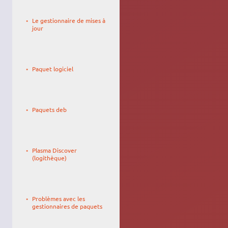
Le
27/04/2010,
Le gestionnaire de mises à
19:10
jour
Le
fanfantasy7
01/11/2007,
Paquet logiciel
02:07
Le
psychederic
11/06/2010,
Paquets deb
13:38
Le
Roschan
07/05/2017,
Plasma Discover
17:29
(logithèque)
Le
tuxben
16/08/2007,
Problèmes avec les
22:24
gestionnaires de paquets