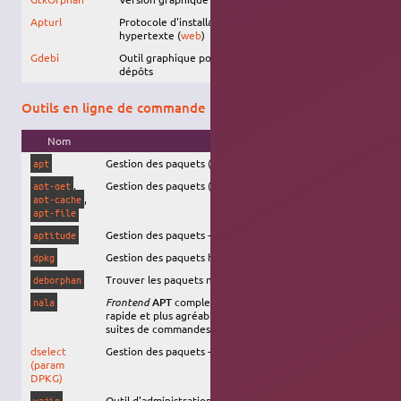
Apturl
Protocole d'installation des paquets depuis un lien
hypertexte (
web
)
Gdebi
Outil graphique pour installer des paquets hors-
dépôts
Outils en ligne de commande
Nom
Description
Gestion des paquets (pour un utilisateur final)
apt
,
Gestion des paquets (pour un script)
apt-get
,
apt-cache
apt-file
Gestion des paquets - interface semi-graphique
aptitude
Gestion des paquets hors dépôts
dpkg
Trouver les paquets non utilisés, appelés orphelins
deborphan
Frontend
APT
complet qui se propose d'être plus
nala
rapide et plus agréable à utiliser que
ou autres
apt
suites de commandes natives.
dselect
Gestion des paquets - interface à dpkg
(param
DPKG)
Outil d'administration simplifié
wajig