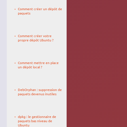
Le
01/01/2026,
Comment créer un dépôt de
00:12
paquets
Le
daamien
27/04/2007,
Comment créer votre
16:34
propre dépôt Ubuntu ?
Le
27/04/2010,
Comment mettre en place
19:10
un dépôt local ?
Le
22/11/2017,
DebOrphan : suppression de
16:09
paquets devenus inutiles
Le
adam0509
18/04/2007,
dpkg : le gestionnaire de
15:40
paquets bas niveau de
Ubuntu