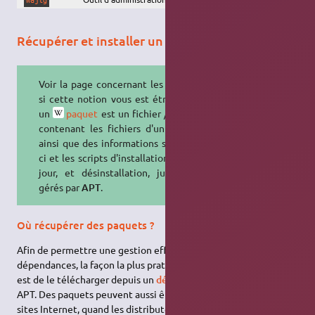
Récupérer et installer un paquet
Voir la page concernant les
paquets
si cette notion vous est étrangère :
un
paquet
est un fichier / archive
contenant les fichiers d'un logiciel
ainsi que des informations sur celui-
ci et les scripts d'installation, mise à
jour, et désinstallation, justement
gérés par
APT
.
Où récupérer des paquets ?
Afin de permettre une gestion efficace des paquets et des
dépendances, la façon la plus pratique de récupérer un paquet
est de le télécharger depuis un
dépôt APT
, à l'aide du système
APT. Des paquets peuvent aussi être téléchargés depuis des
sites Internet, quand les distributeurs en fournissent.