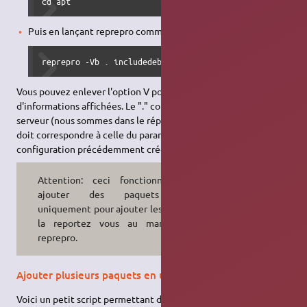
cd apt
Puis en lançant reprepro comme ceci:
reprepro -Vb . includedeb (distribution) incoming/(nom_
Vous pouvez enlever l'option V pour qu'il y ait moins
d'informations affichées. Le "." correspond à la racine de votre
serveur (nous sommes dans le répertoire
apt
). La distribution
doit correspondre à celle du paramètre
Codename
du fichier de
configuration précédemment créé.
Attention: ceci fonctionne pour
ajouter des paquets .deb
uniquement pour ajouter les sources
la reportez vous au manuel de
reprepro.
Ajouter plusieurs paquets en une fois
Voici un petit script permettant d'ajouter tous les paquets