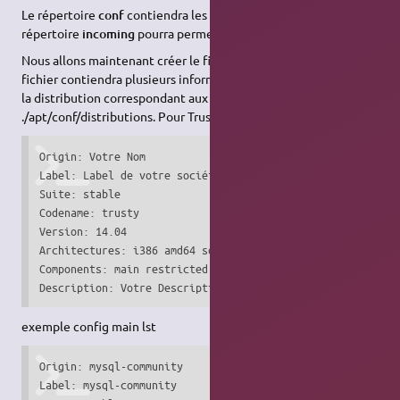
Le répertoire
conf
contiendra les fichiers de configuration, le
répertoire
incoming
pourra permettre l'upload de paquets.
Nous allons maintenant créer le fichier de configuration, ce
fichier contiendra plusieurs informations, comme la version de
la distribution correspondant aux paquets.
Créez le fichier
./apt/conf/distributions. Pour Trusty remplissez-le comme ceci:
Origin: Votre Nom

Label: Label de votre société (ou autre)

Suite: stable

Codename: trusty

Version: 14.04

Architectures: i386 amd64 source #(en fonction de vos beso
Components: main restricted universe multiverse #(en fonct
Description: Votre Description
exemple config main lst
Origin: mysql-community

Label: mysql-community
