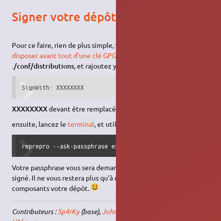
Signer votre dépôt
Pour ce faire, rien de plus simple, vous devez bien évidemment,
disposer avant tout d'une clé GPG
. Ensuite,
éditez le fichier
./conf/distributions
, et rajoutez y ceci :
SignWith: XXXXXXXX
XXXXXXXX
devant être remplacé par la valeur de votre clé GPG
ensuite, lancez le
terminal
, et utilisez cette commande:
reprepro --ask-passphrase export
Votre passphrase vous sera demandée, puis votre dépôt sera
signé. Il ne vous restera plus qu'à uploader tous les dossiers
composants votre dépôt.
Contributeurs :
Sp4rKy
(base),
Johndescs
,
Billou
, MAJ de la page