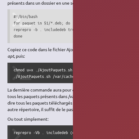
présents dans un dossier en une seule commande :)
#!/bin/bash

for paquet in $1/*.deb; do

reprepro -b . includedeb trusty $paquet;

done
Copiez ce code dans le fichier AjoutPaquets.sh dans le dossier
apt
, puis:
chmod u+x ./AjoutPaquets.sh

./AjoutPaquets.sh /var/cache/apt/archives
La dernière commande aura pour effet d'ajouter à votre dépôt
tous les paquets présents dans /var/cache/apt/archives, c'est à
dire tous les paquets téléchargés récemment. Pour inclure un
autre répertoire, il suffit de le passer en argument au script.
Ou tout simplement:
reprepro -Vb . includedeb (distribution) incoming/*.deb