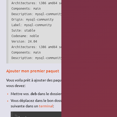
Architectures: i386 amd64 source

Components: main

Description: mysql-community

Origin: mysql-community

Label: mysql-community

Suite: stable

Codename: noble

Version: 24.04

Architectures: i386 amd64 source

Components: main

Description: mysql-community
Ajouter mon premier paquet
Vous voila prêt à ajouter des paquets à votre dépôt. Pour cela
vous devez:
Mettre vos
.deb
dans le dossier
incoming
.
Vous déplacez dans le bon dossier, en entrant la commande
suivante dans un
terminal
: