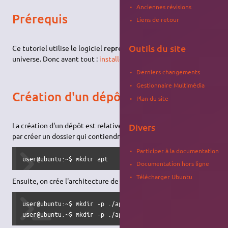
Anciennes révisions
Prérequis
Liens de retour
Outils du site
Ce tutoriel utilise le logiciel
reprepro
, disponible dans le dépôt
universe. Donc avant tout :
installez le paquet
reprepro
.
Derniers changements
Gestionnaire Multimédia
Création d'un dépôt
Plan du site
La création d'un dépôt est relativement simple. Commencez
Divers
par créer un dossier qui contiendra votre futur dépôt :
Participer à la documentation
user@ubuntu:~$ mkdir apt
Documentation hors ligne
Télécharger Ubuntu
Ensuite, on crée l'architecture de base du serveur apt:
user@ubuntu:~$ mkdir -p ./apt/conf

user@ubuntu:~$ mkdir -p ./apt/incoming