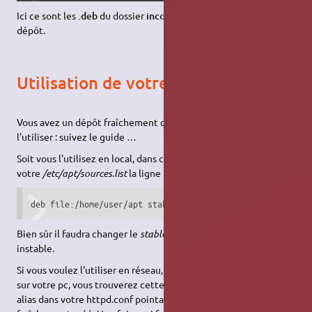
Ici ce sont les
.deb
du dossier
incoming
qui seront intégrés au
dépôt.
Utilisation de votre dépôt
Vous avez un dépôt fraîchement créé, mais vous voudriez bien
l'utiliser : suivez le guide …
Soit vous l'utilisez en local, dans ce cas il vous suffit d'ajouter à
votre
/etc/apt/sources.list
la ligne :
deb file:/home/user/apt stable main contrib non-free
Bien sûr il faudra changer le
stable
en
unstable
pour la version
instable.
Si vous voulez l'utiliser en réseau, il vous faudra un serveur web
sur votre pc, vous trouverez cette procédure
ici
. Ajoutez un
alias dans votre httpd.conf pointant vers le répertoire
apt