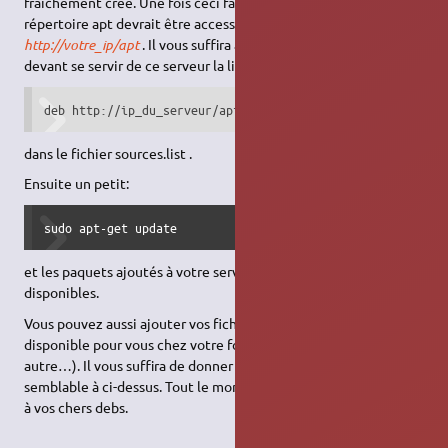
fraîchement créé. Une fois ceci fait et votre serveur lancé, le
répertoire apt devrait être accessible avec une adresse du type
http://votre_ip/apt
. Il vous suffira alors d'ajouter à tous les pc
devant se servir de ce serveur la ligne :
deb http://ip_du_serveur/apt stable main contrib non-free
dans le fichier sources.list .
Ensuite un petit:
sudo apt-get update
et les paquets ajoutés à votre serveur personnel devraient être
disponibles.
Vous pouvez aussi ajouter vos fichiers sur un site web (le site
disponible pour vous chez votre fournisseur d'accès ou
autre…). Il vous suffira de donner la bonne
URL
dans une ligne
semblable à ci-dessus. Tout le monde pourrait alors avoir accès
à vos chers debs.