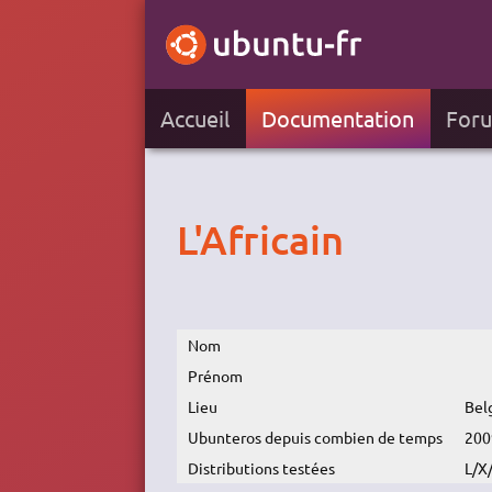
Accueil
Documentation
For
L'Africain
Nom
Prénom
Lieu
Bel
Ubunteros depuis combien de temps
200
Distributions testées
L/X