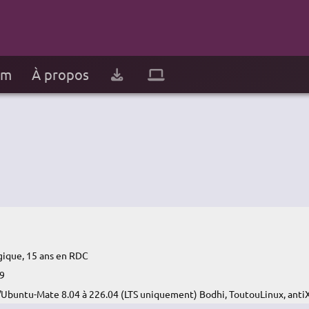
um
À propos
gique, 15 ans en RDC
9
/Ubuntu-Mate 8.04 à 226.04 (LTS uniquement) Bodhi, ToutouLinux, anti