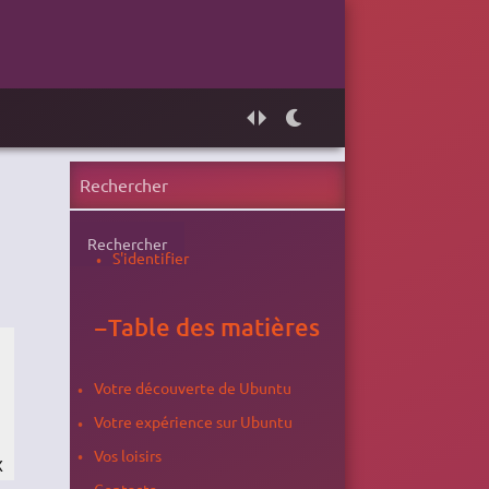
Rechercher
S'identifier
−
Table des matières
Votre découverte de Ubuntu
Votre expérience sur Ubuntu
Vos loisirs
X
Contacts