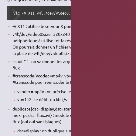
vlc -V X11 v4l:/dev/video0:size=320x240 --sout "#transcod
-V X11 : utilise le serveur X pour l'affichage
v4l:/dev/video0:size=320x240 (flux_d'entrée) on précise le
périphérique à utiliser et la résolution ( 176x120 possible).
On pourrait donner un fichier vidéo par exemple ( toto.avi à
la place de v4l:/dev/video0:size=320x240 ).
–sout " " : on va donner les arguments pour la diffusion du
flux
#transcode{vcodec=mp4v, vb=112} : on utilise le module
#transcode pour réencoder le flux
vcodec=mp4v : on précise le type d'encodage
vb=112 : le débit en kbit/s
duplicate{dst=display,dst=standard{access=file,
mux=ps,dst=flux.avi} : module duplicate pour dupliquer le
flux (oui oui sans blagues)
dst=display : on duplique sur l'affichage standard (d'où le -