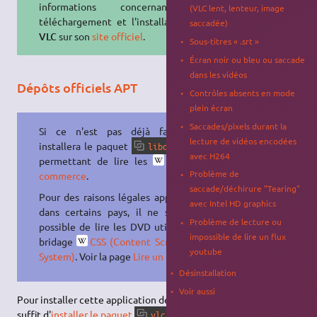
informations concernant le
(VLC lent, lenteur, image
téléchargement et l'installation de
saccadée)
VLC
sur son
site officiel
.
Sous-titres « .srt »
Écran noir ou bleu ou saccade
dans les vidéos
Dépôts officiels APT
Contrôles absents en mode
plein écran
Saccades/pixels durant la
Si ce n'est pas déjà fait,
VLC
lecture de vidéos encodées
installera le paquet
libdvdread4
avec H264
permettant de lire les
DVD du
Problème de
commerce
.
saccade/déchirure "Tearing"
Pour des raisons légales applicables
avec Intel HD graphics
dans certains pays, il ne sera pas
Problème de lecture ou
possible de lire les DVD utilisant le
impossible de lire un flux
bridage
CSS (Content Scrambling
youtube
System)
. Voir la page
Lire un DVD
.
Désinstallation
Voir aussi
Pour installer cette application depuis les
dépôts officiels
, il
suffit d'
installer le paquet
, et éventuellement le
vlc