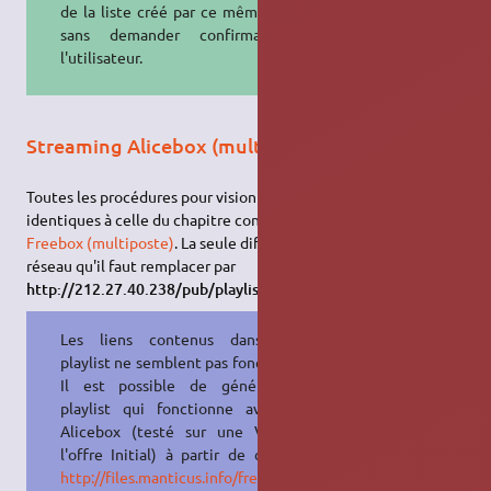
de la liste créé par ce même script)
sans demander confirmation à
l'utilisateur.
Streaming Alicebox (multiposte)
Toutes les procédures pour visionner la TV avec l'Alicebox sont
identiques à celle du chapitre concernant le
Streaming
Freebox (multiposte)
. La seule différence réside dans l'adresse
réseau qu'il faut remplacer par
http://212.27.40.238/pub/playlist_alice.m3u
pour l'Alicebox.
Les liens contenus dans cette
playlist ne semblent pas fonctionner.
Il est possible de générer une
playlist qui fonctionne avec une
Alicebox (testé sur une V5 avec
l'offre Initial) à partir de ce site :
http://files.manticus.info/freebox/generateur-