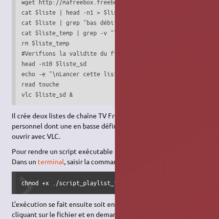
wget http://mafreebox.freebox.fr/freeboxtv/playlist.m3u -q
cat $liste | head -n1 > $liste_temp

cat $liste | grep "bas débit" -A 1 >> $liste_temp

cat $liste_temp | grep -v "\-\-" > $liste_sd

rm $liste_temp

#Verifions la validite du fichier SD cree :

head -n10 $liste_sd

echo -e "\nLancer cette liste avec VLC ? [Entree/Fermer la
read touche

vlc $liste_sd &
Il crée deux listes de chaîne TV Free dans votre dossier
personnel dont une en basse définition que l'on peut ensuite
ouvrir avec VLC.
Pour rendre un script exécutable il faut lui en donner les droits.
Dans un
terminal
, saisir la commande suivante:
chmod +x ./script_playlist_free.sh
L’exécution se fait ensuite soit en environnement graphique en
cliquant sur le fichier et en demandant l'exécution dans un