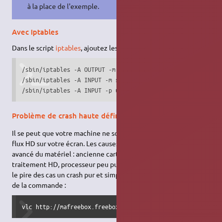
à la place de l'exemple.
Avec Iptables
Dans le script
iptables
, ajoutez les règles suivantes :
/sbin/iptables -A OUTPUT -m state ! --state INVALID -j ACC
/sbin/iptables -A INPUT -m state --state ESTABLISHED -j AC
/sbin/iptables -A INPUT -p udp -s 212.27.38.253 -j ACCEPT
Problème de crash haute définition
Il se peut que votre machine ne soit pas capable de diffuser les
flux HD sur votre écran. Les causes en sont le plus souvent l'âge
avancé du matériel : ancienne carte graphique ne gérant pas le
traitement HD, processeur peu puissant etc. Il en résulte dans
le pire des cas un crash pur et simple de VLC lors du lancement
de la commande :
vlc http://mafreebox.freebox.fr/freeboxtv/playlist.m3u