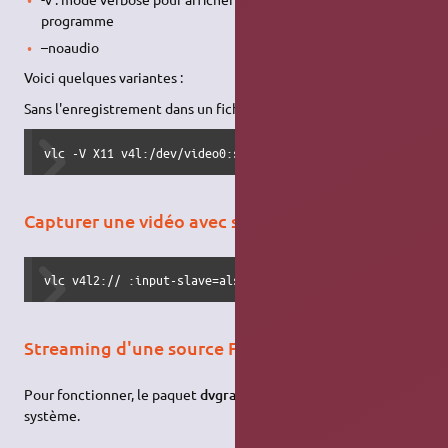
programme
–noaudio
Voici quelques variantes :
Sans l'enregistrement dans un fichier AVI :
vlc -V X11 v4l:/dev/video0:size=320x240 --sout "#transcod
Capturer une vidéo avec sa Webcam
vlc v4l2:// :input-slave=alsa:// :v4l-vdev="/dev/video0" 
Streaming d'une source Firewire
Pour fonctionner, le paquet
dvgrab
doit être installée sur le
système.