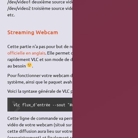
/dev/video1 deuxième source vidéo
/dev/video2 troisième source vidéo.
etc.
Streaming Webcam
Cette partie n'a pas pour but de remplacer la
documentation
officielle en anglais
. Elle permet de prendre en main
rapidement VLC et son mode de diffusion, à vous d'approfondir
au besoin
.
Pour fonctionner votre webcam doit être installée sur le
système, ainsi que le paquet avahi-daemon.
Voici la syntaxe générale de VLC pour la diffusion :
vlc flux_d'entrée --sout "#module1{option1=paramètre1{opt
Cette ligne de commande va permettre de diffuser le flux
vidéo de votre webcam (situé sur /dev/video0 généralement),
cette diffusion aura lieu sur votre écran, dans un fichier AVI
(enregistrement) et finalement sur le réseau, sur le port 100.