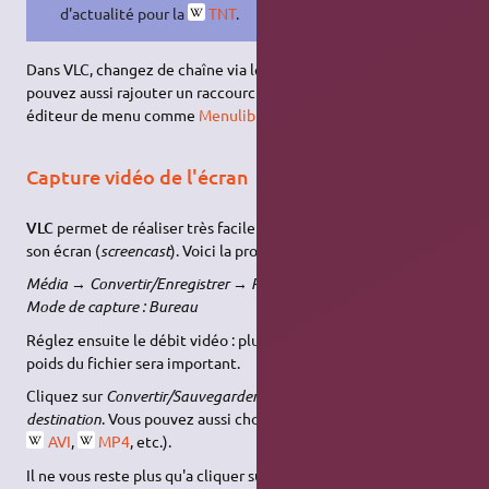
d'actualité pour la
TNT
.
Dans VLC, changez de chaîne via le menu « Navigation ». Vous
pouvez aussi rajouter un raccourci dans vos menus avec un
éditeur de menu comme
Menulibre
ou
Alacarte
.
Capture vidéo de l'écran
VLC
permet de réaliser très facilement une
capture
vidéo de
son écran (
screencast
). Voici la procédure:
Média
→
Convertir/Enregistrer
→
Périphérique de capture
→
Mode de capture : Bureau
Réglez ensuite le débit vidéo : plus celui-ci est élevé plus le
poids du fichier sera important.
Cliquez sur
Convertir/Sauvegarder
puis spécifiez un
Fichier de
destination
. Vous pouvez aussi choisir
le type de fichier
(
MKV
,
AVI
,
MP4
, etc.).
Il ne vous reste plus qu'a cliquer sur
Démarrer
pour lancer