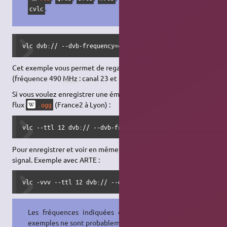
.
cvlc
vlc dvb:// --dvb-frequency=490000000 --dvb-adapter=0 --dv
Cet exemple vous permet de regarder ARTE à Bordeaux
(fréquence 490
MHz
: canal 23 et numéro de programme 261)
Si vous voulez enregistrer une émission compressée dans un
flux
(France2 à Lyon) :
.ogg
vlc --ttl 12 dvb:// --dvb-frequency=754000000 --dvb-adapt
Pour enregistrer et voir en même temps, il faut dupliquer le
signal. Exemple avec ARTE :
vlc -vvv --ttl 12 dvb:// --dvb-frequency=754000000 --dvb-
Les fréquences indiquées dans les
exemples ne sont probablement plus