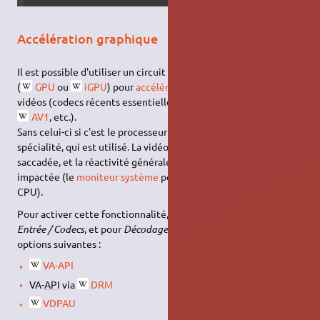
Accélération graphique
Il est possible d'utiliser un circuit dédié de la carte graphique
(
GPU
ou
iGPU
) pour
accélérer le décodage
de certaines
vidéos (codecs récents essentiellement :
h.264
,
h.265
,
AV1
, etc.).
Sans celui-ci si c'est le processeur (
CPU
), dont ce n'est pas la
spécialité, qui est utilisé. La vidéo peut alors être lente ou
saccadée, et la réactivité générale du système s'en trouver
impactée (le
moniteur système
permet de visualiser l'usage
CPU).
Pour activer cette fonctionnalité, ouvrir
Outils
→
Préférences
→
Entrée / Codecs
, et pour
Décodage matériel
choisir l'une des
options suivantes :
VA-API
VA-
API
via
DRM
VDPAU