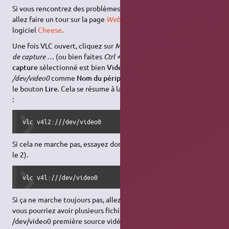
Si vous rencontrez des problèmes avec la méthode qui suit,
allez faire un tour sur la page
Webcam
ou bien utilisez le
logiciel
Cheese
.
Une fois VLC ouvert, cliquez sur
Média –> Ouvrir un périphérique
de capture …
(ou bien faites
Ctrl + C
). Vérifiez que le
Mode de
capture
sélectionné est bien
Video for Linux 2
. Saisissez alors
/dev/video0
comme
Nom du périphérique vidéo
et cliquez sur
le bouton
Lire
. Cela se résume à la
ligne de commande
suivante
:
vlc v4l2:///dev/video0
Si cela ne marche pas, essayez donc avec
Vidéo for Linux
(sans
le 2).
vlc v4l:///dev/video0
Si ça ne marche toujours pas, allez voir dans le dossier /dev/, car
vous pourriez avoir plusieurs fichiers de source vidéo:
/dev/video0 première source vidéo