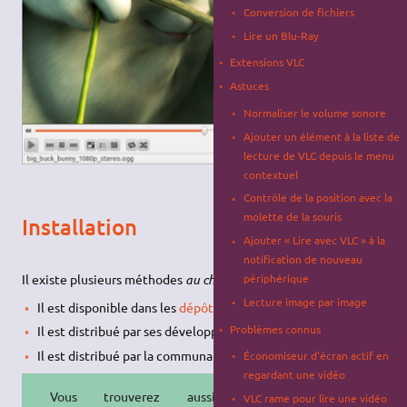
Conversion de fichiers
Lire un Blu-Ray
Extensions VLC
Astuces
Normaliser le volume sonore
Ajouter un élément à la liste de
lecture de VLC depuis le menu
contextuel
Contrôle de la position avec la
molette de la souris
Installation
Ajouter « Lire avec VLC » à la
notification de nouveau
Il existe plusieurs méthodes
au choix
pour installer
VLC
:
périphérique
Lecture image par image
Il est disponible dans les
dépôts officiels APT
d'Ubuntu.
Problèmes connus
Il est distribué par ses développeurs en
snap
.
Il est distribué par la communauté en
Flatpak
.
Économiseur d'écran actif en
regardant une vidéo
Vous trouverez aussi des
VLC rame pour lire une vidéo