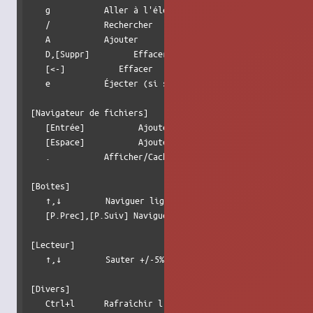
   g           Aller à l'élément courant                  
   /           Rechercher                                 
   A           Ajouter                                    
   D,[Suppr]         Effacer                              
   [<-]           Effacer                                 
   e           Éjecter (si stoppé)                        
[Navigateur de fichiers]                                  
   [Entrée]           Ajouter le fichier sélectionné à la 
   [Espace]           Ajouter le dossier sélectionné à la 
   .           Afficher/Cacher les fichiers cachés        
[Boites]                                                  
   ↑,↓         Naviguer ligne par ligne                  
   [P.Prec],[P.Suiv] Naviguer page par page               
[Lecteur]                                                 
   ↑,↓         Sauter +/-5%                              
[Divers]                                                  
   Ctrl+l      Rafraîchir l'écran  