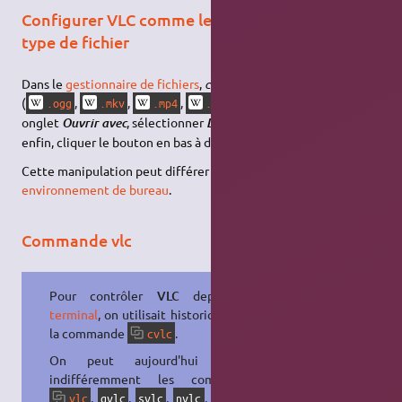
Configurer VLC comme lecteur par défaut par
type de fichier
Dans le
gestionnaire de fichiers
,
clic-droit
sur un fichier
(
,
,
,
…) puis
,
.ogg
.mkv
.mp4
.avi
propriétés
onglet
, sélectionner
, et
Ouvrir avec
Lecteur multimédia VLC
enfin, cliquer le bouton en bas à droite
.
Définir par défaut
Cette manipulation peut différer légèrement suivant votre
environnement de bureau
.
Commande vlc
Pour contrôler
VLC
depuis un
terminal
, on utilisait historiquement
la commande
.
cvlc
On peut aujourd'hui utiliser
indifféremment les commandes
,
,
,
,
et
vlc
qvlc
svlc
nvlc
rvlc