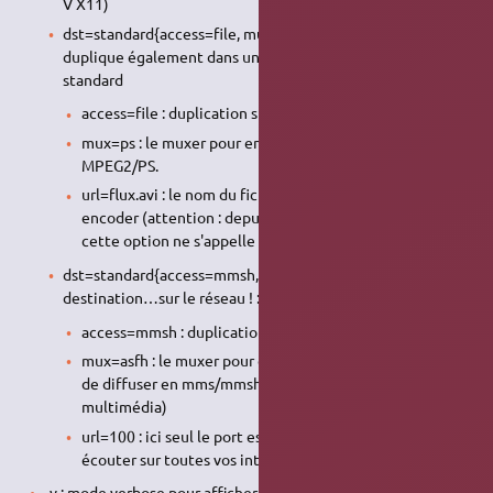
V X11)
dst=standard{access=file, mux=ps,dst=flux.avi} : on
duplique également dans un fichier avi, grâce au module
standard
access=file : duplication standard dans un fichier
mux=ps : le muxer pour encapsuler le flux, ici
MPEG2/PS.
url=flux.avi : le nom du fichier dans lequel on veut
encoder (attention : depuis la version 0.9.x de VLC
cette option ne s'appelle plus
mais
).
url
dst
dst=standard{access=mmsh,mux=asfh,url=:1234} : 3ème
destination…sur le réseau ! :)
access=mmsh : duplication standard dans un fichier
mux=asfh : le muxer pour encapsuler le flux, il permet
de diffuser en mms/mmsh. (Bien pour tout lecteur
multimédia)
url=100 : ici seul le port est précisé. VLC va donc
écouter sur toutes vos interfaces réseaux.
-v : mode verbose pour afficher tous les messages du