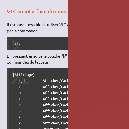
VLC en interface de console
Il est aussi possible d'utiliser VLC avec une interface de console
par la commande :
nvlc
En pressant ensuite la touche "h" ou "H" on obtient les
commandes du lecteur :
[Affichage]                                               
   h,H         Afficher/Cacher l'aide                     
   i           Afficher/Cacher les informations           
   m           Afficher/Cacher les méta informations      
   L           Afficher/Cacher les messages               
   P           Afficher/Cacher la liste de lecture        
   B           Afficher/Cacher le navigateur de fichiers  
   x           Afficher/Cacher les objets                 
   P           Afficher/Cacher les statistiques           
   c           Basculer l'affichage des couleurs          