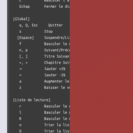
   Echap       Fermer le dialogue Ajouter/Chercher        
[Global]                                                  
   q, Q, Esc     Quitter                                  
   s           Stop                                       
  [Espace]     Suspendre/Lire                             
   f           Basculer le mode plein écran               
   n, p        Suivant/Précédent                          
   [, ]        Titre Suivant/Précédent                    
   <, >        Chapitre Suivant/Précédent                 
   →           Sauter +1%                                 
   ←           Sauter -1%                                 
   a           Augmenter le volume                        
   z           Baisser le volume                          
[Liste de lecture]                                        
   r           Basculer le mode aléatoire                 
   l           Basculer le mode boucler                   
   R           Basculer le mode répéter                   
   o           Trier la liste de lecture par titre        
   O           Trier la liste de lecture par titre (invers