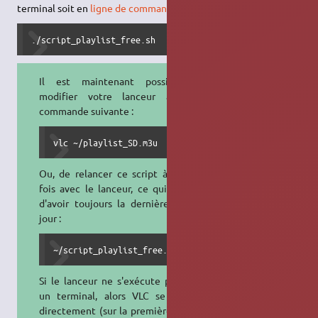
terminal soit en
ligne de commande
:
./script_playlist_free.sh
Il est maintenant possible de
modifier votre lanceur avec la
commande suivante :
vlc ~/playlist_SD.m3u
Ou, de relancer ce script à chaque
fois avec le lanceur, ce qui permet
d'avoir toujours la dernière liste à
jour :
~/script_playlist_free.sh
Si le lanceur ne s'exécute pas dans
un terminal, alors VLC se lancera
directement (sur la première chaîne