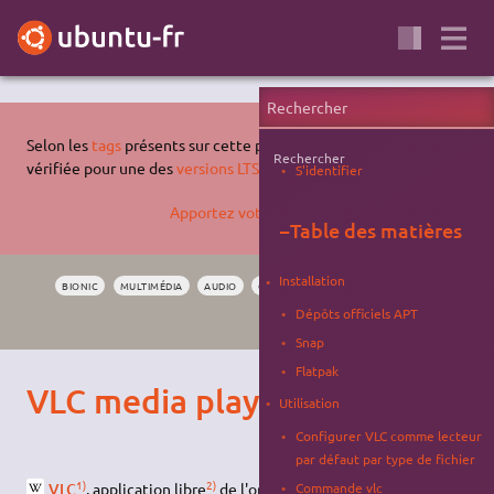
Selon les
tags
présents sur cette page, celle-ci n'a pas été
Rechercher
vérifiée pour une des
versions LTS supportées d'Ubuntu
.
S'identifier
Apportez votre aide…
−
Table des matières
Installation
BIONIC
MULTIMÉDIA
AUDIO
CAPTURE
VIDÉO
CAPTURE VIDÉO
Dépôts officiels APT
TÉLÉVISION
Snap
Flatpak
VLC media player
Utilisation
Configurer VLC comme lecteur
par défaut par type de fichier
1)
2)
VLC
, application libre
de l'organisation
Commande vlc