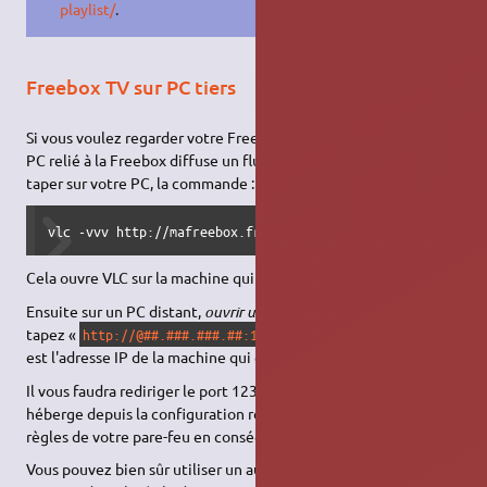
playlist/
.
Freebox TV sur PC tiers
Si vous voulez regarder votre Freebox à distance, il faut que le
PC relié à la Freebox diffuse un flux HTTP. Avec VLC, il suffit de
taper sur votre PC, la commande :
vlc -vvv http://mafreebox.freebox.fr/freeboxtv/playlist.m
Cela ouvre VLC sur la machine qui héberge.
Ensuite sur un PC distant,
ouvrir un fichier avancé
avec VLC, et
tapez «
» où « ##.###.###.## »
http://@##.###.###.##:1234
est l'adresse IP de la machine qui envoie le flux.
Il vous faudra rediriger le port 1234 vers l'ordinateur qui
héberge depuis la configuration routeur de Free et adapter les
règles de votre pare-feu en conséquence.
Vous pouvez bien sûr utiliser un autre port que 1234 (adapter la