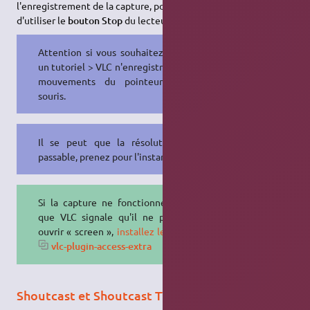
l'enregistrement de la capture, pour stopper celui-ci il suffit
d'utiliser le
bouton Stop
du lecteur.
Attention si vous souhaitez réaliser
un tutoriel > VLC n'enregistre pas les
mouvements du pointeur de la
souris.
Il se peut que la résolution soit
passable, prenez pour l'instant l'OGG.
Si la capture ne fonctionne pas et
que VLC signale qu'il ne peut pas
ouvrir « screen »,
installez le paquet
vlc-plugin-access-extra
Shoutcast et Shoutcast TV