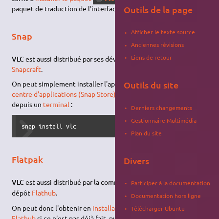
Outils de la page
paquet de traduction de l'interface
.
vlc-l10n
Afficher le texte source
Snap
Anciennes révisions
Liens de retour
VLC
est aussi distribué par ses développeurs en
snap
depuis
Snapcraft
.
Outils du site
On peut simplement installer l'application
depuis le
VLC
centre d'applications (Snap Store)
, ou installer le paquet
vlc
depuis un
terminal
:
Derniers changements
Gestionnaire Multimédia
snap install vlc
Plan du site
Flatpak
Divers
3)
VLC
est aussi distribué par la communauté
en
Flatpak
sur le
Participer à la documentation
dépôt
Flathub
.
Documentation hors ligne
On peut donc l'obtenir en
installant Flatpak
avec le
dépôt
Télécharger Ubuntu
Flathub
si ce n'est pas déjà fait, puis en installant
depuis
VLC