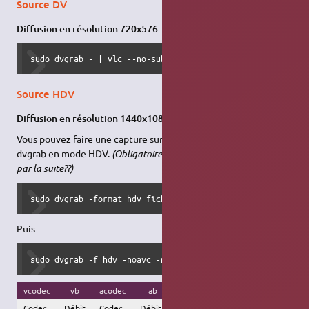
Source DV
Diffusion en résolution 720x576
sudo dvgrab - | vlc --no-sub-autodetect-file - :demux=raw
Source HDV
Diffusion en résolution 1440x1080
Vous pouvez faire une capture sur votre disque dur, pour tester
dvgrab en mode HDV.
(Obligatoire? pour que dvgrab fonctionne
par la suite??)
sudo dvgrab -format hdv fichierhdv-
Puis
sudo dvgrab -f hdv -noavc -nostop -|vlc - --sout '#transc
vcodec
vb
acodec
ab
deinterlace
scale
Codec
Débit
Codec
Débit
Filtre de
Échelle
P