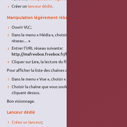
Créer un
lanceur dédié
.
Manipulation légèrement rébarbative
Ouvrir VLC;
Dans le menu « Média », choisir l'entrée « Ouvrir un flux
réseau… »
Entrer l'URL réseau suivante:
http://mafreebox.freebox.fr/freeboxtv/playlist.m3u
Cliquer sur
Lire
, la lecture du flux apparaît.
Pour afficher la liste des chaînes disponibles:
Dans le menu « Vue », choisir « Liste de lecture »;
Choisir la chaîne que vous souhaitez regarder en double
cliquant dessus.
Bon visionnage.
Lanceur dédié
Créez un lanceur
;