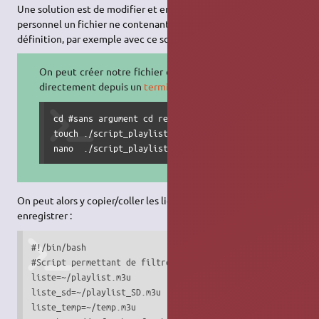
Une solution est de modifier et enregistrer dans son dossier
personnel un fichier ne contenant que la playlist en basse
définition, par exemple avec ce script :
On peut créer notre fichier de script
directement depuis un
terminal
cd #sans argument cd renvoie au dossier personnel

touch ./script_playlist_free.sh

nano  ./script_playlist_free.sh
On peut alors y copier/coller les lignes suivantes puis
enregistrer :
#!/bin/bash

#Script permettant de filtrer la playlist de la freebox

liste=~/playlist.m3u

liste_sd=~/playlist_SD.m3u

liste_temp=~/temp.m3u
