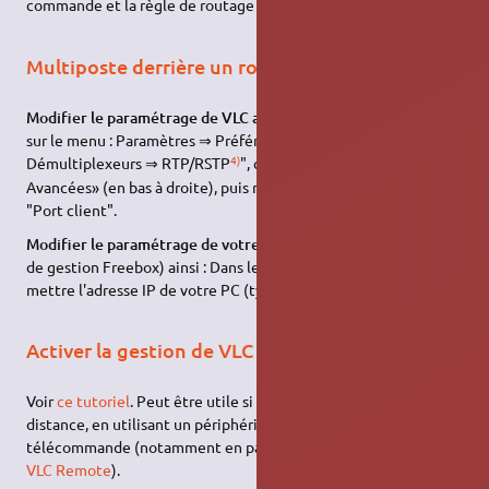
commande et la règle de routage en conséquence)
Multiposte derrière un routeur (Freebox aussi)
Modifier le paramétrage de VLC ainsi :
Ouvrir VLC, puis cliquer
sur le menu : Paramètres ⇒ Préférences ⇒ Lecture/Codecs ⇒
4)
Démultiplexeurs ⇒ RTP/RSTP
", cocher la case «Options
Avancées» (en bas à droite), puis mettre "8080" dans le champ
"Port client".
Modifier le paramétrage de votre routeur
(dans votre console
de gestion Freebox) ainsi : Dans le champ "IP du Freeplayer" :
mettre l'adresse IP de votre PC (type 192.168.0…)
Activer la gestion de VLC via une interface web
Voir
ce tutoriel
. Peut être utile si vous voulez contrôler VLC à
distance, en utilisant un périphérique type Android comme
télécommande (notamment en passant par des logiciel type
VLC Remote
).