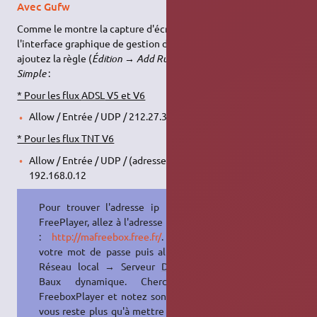
Avec Gufw
Comme le montre la capture d'écran qui suit, une fois
l'interface graphique de gestion du pare-feu
Gufw
lancé,
ajoutez la règle (
Édition → Add Rule
) suivante dans l'onglet
Simple
:
* Pour les flux
ADSL
V5 et V6
Allow / Entrée / UDP / 212.27.38.253
* Pour les flux TNT V6
Allow / Entrée / UDP / (adresse IP du FreePlayer V6) ex:
192.168.0.12
Pour trouver l'adresse ip local du
FreePlayer, allez à l'adresse suivante
:
http://mafreebox.free.fr/
. Entrez
votre mot de passe puis allez dans
Réseau local → Serveur
DHCP
→
Baux dynamique. Chercher le
FreeboxPlayer et notez son ip. Il ne
vous reste plus qu'à mettre cette ip