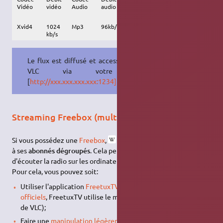
Vidéo
vidéo
Audio
audio
désentrelacement
d
Xvid4
1024
Mp3
96kb/s
Activé
1:1
h
kb/s
Le flux est diffusé et accessible par
VLC via votre IP.
[
http://xxx.xxx.xxx.xxx:1234]
Streaming Freebox (multiposte)
Si vous possédez une
Freebox
,
Free
propose le "multiposte"
à ses
abonnés dégroupés
. Cela permet de regarder la télé et
d'écouter la radio sur les ordinateurs de votre réseau personnel.
Pour cela, vous pouvez soit:
Utiliser l'application
FreetuxTV
(disponible dans les
dépôts
officiels
, FreetuxTV utilise le moteur du lecteur multimédia
de VLC);
Faire une
manipulation légèrement rébarbative
;