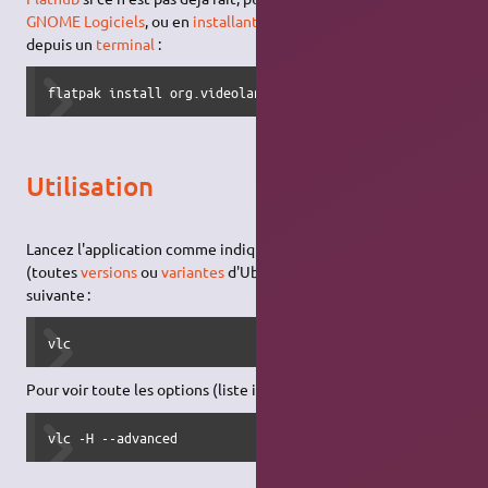
GNOME Logiciels
, ou en
installant le paquet
org.videolan.VLC
depuis un
terminal
:
flatpak install org.videolan.VLC
Utilisation
Lancez l'application comme indiqué
ici
ou via le
terminal
(toutes
versions
ou
variantes
d'Ubuntu) avec la
commande
suivante :
vlc
Pour voir toute les options (liste impressionnante !) :
vlc -H --advanced