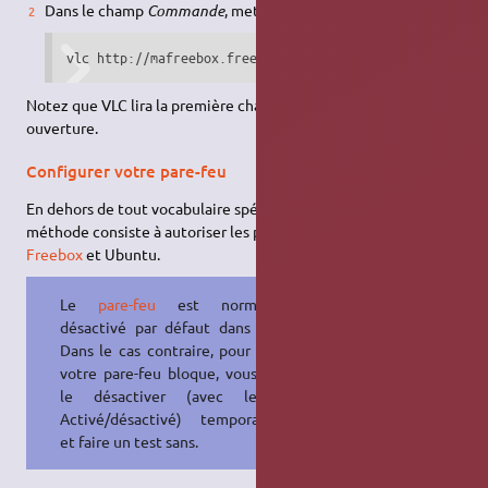
Dans le champ
Commande
, mettez:
vlc http://mafreebox.freebox.fr/freeboxtv/playlist.m3u
Notez que VLC lira la première chaîne de la liste dès son
ouverture.
Configurer votre pare-feu
En dehors de tout vocabulaire spécifique à un logiciel: La
méthode consiste à autoriser les ports de connections entre la
Freebox
et Ubuntu.
Le
pare-feu
est normalement
désactivé par défaut dans Ubuntu.
Dans le cas contraire, pour savoir si
votre pare-feu bloque, vous pouvez
le désactiver (avec le volet
Activé/désactivé) temporairement
et faire un test sans.