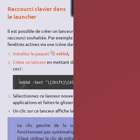
Raccourci clavier dans
le launcher
Il est possible de créer un lanceur qui déroule la séquence de
raccourci souhaitée. Par exemple pour afficher toutes les
fenêtres actives via une icône dans le launcher :
Installez le paquet
xvkbd
,
Créez un lanceur
en mettant dans la ligne de commande de
ceci :
xvkbd -text "\[Shift]\[Alt_L]\[Up]" 
Sélectionnez ce lanceur nouvellement créé dans la liste des
applications et faites-le glisser dans le launcher,
Un clic sur ce lanceur affiche les fenêtres actives
,
Le clic gauche de la souris ne
fonctionnant pas systématiquement,
il faut utiliser le clic du milieu qui lui