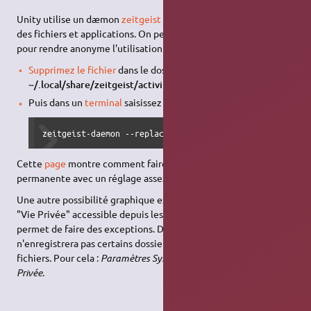
Unity utilise un dæmon
zeitgeist
pour journaliser l'utilisation
des fichiers et applications. On peut vouloir effacer ce journal
pour rendre anonyme l'utilisation de l'ordinateur :
Supprimez le fichier
dans le dossier caché
~/.local/share/zeitgeist/activity.sqlite
,
Puis dans un
terminal
saisissez :
zeitgeist-daemon --replace
Cette
page
montre comment faire ceci de manière
permanente avec un réglage assez fin.
Une autre possibilité graphique est l'utilisation de l'application
"Vie Privée" accessible depuis les
, qui
Paramètres système
permet de faire des exceptions. De cette façon, zeitgeist
n'enregistrera pas certains dossiers ou certains types de
fichiers. Pour cela :
Paramètres Système → Personnel → Vie
Privée
.