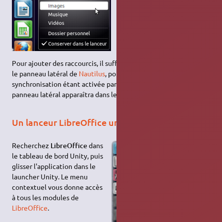
Pour ajouter des raccourcis, il suffit de rajouter un signet dans
le panneau latéral de
Nautilus
, pour l'ajouter au menu. La
synchronisation étant activée par défaut, tout raccourci dans le
panneau latéral apparaîtra dans le menu.
Un lanceur LibreOffice unique
Recherchez
LibreOffice
dans
le tableau de bord Unity, puis
glisser l'application dans le
launcher Unity. Le menu
contextuel vous donne accès
à tous les modules de
LibreOffice
.