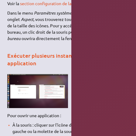
Voir la
section configuration de la page unity
Dans le menu
Paramètres système → Personnel → Apparence
,
onglet
Aspect
, vous trouverez tout en bas le curseur de réglage
de la taille des icônes. Pour y accéder plus rapidement, sur le
bureau, un clic droit de la souris puis
Modifier l’arrière-plan du
bureau
ouvrira directement la fenêtre
Apparence
.
Exécuter plusieurs instances d'une même
application
Pour ouvrir une application :
À la souris : cliquer sur l'icône de l'application avec le bouton
gauche ou la molette de la souris (bouton du milieu),