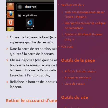
Applications tiers
Total des messages non-lus sur
l’icône « Pidgin »
Changer les raccourcis en ligne
de commande
Bouton « Afficher le Bureau
Ouvrez le tableau de bord (icône Ubuntu grise dans le coin
Unity »
supérieur gauche de l'écran),
Voir aussi
Dans la barre de recherche, saisir le nom de l'application à
ajouter à la barre de lanceurs,
Outils de la page
Glissez-déposez (clic gauche en maintenant appuyé le
bouton de la souris) l'icône de l’application vers la barre de
lanceurs : l'icône de l'application s'insère dans la barre Unity
Afficher le texte source
Launcher à l'endroit voulu,
Anciennes révisions
Relâchez le bouton de la souris pour fixer la position du
Liens de retour
lanceur.
Outils du site
Retirer le raccourci d'une application