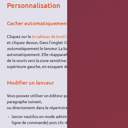
Personnalisation
Cacher automatiquement la barre des lanceurs
Cliquez sur le
le tableau de bord Unity
, recherchez
Apparence
et cliquez dessus. Dans l'onglet
Comportement
, activer
Cacher
automatiquement le lanceur
. La barre des lanceurs disparaîtra
automatiquement. Elle réapparaîtra si vous déplacez le curseur
de la souris vers la zone sensitive: côté gauche ou coin
supérieure gauche, en essayant de sortir de l'écran.
Modifier un lanceur
Vous pouvez utiliser un éditeur parmi ceux proposés au
paragraphe suivant,
ou directement dans le répertoire
/usr/share/applications
:
lancer nautilus en mode administrateur (gksudo nautilus en
ligne de commande) puis clic-droit et propriétés.