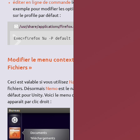
éditer en ligne de commande
le fichier à modifier, par
exemple pour modifier les options de lancement de firefox
sur le profile par défaut :
/usr/share/applications/firefox.desktop
Exec=firefox %u -P default
Modifier le menu contextuel de l'icône «
Fichiers »
Ceci est valable si vous utilisez
Nautilus
comme navigateur de
fichiers. Désormais
Nemo
est le navigateur de fichiers par
défaut pour Unity. Voici le menu contextuel par défaut qui
apparaît par clic droit :