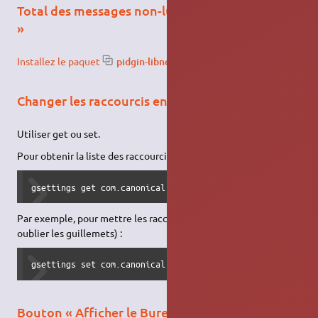
Total des messages non-lus sur l’icône « Pidgin
»
Installez le paquet
pidgin-libnotify
.
Changer les raccourcis en ligne de commande
Utiliser get ou set.
Pour obtenir la liste des raccourcis :
gsettings get com.canonical.Unity.Launcher favorites
Par exemple, pour mettre les raccourcis par défaut (ne pas
oublier les guillemets) :
gsettings set com.canonical.Unity.Launcher favorites "['n
Bouton « Afficher le Bureau Unity »