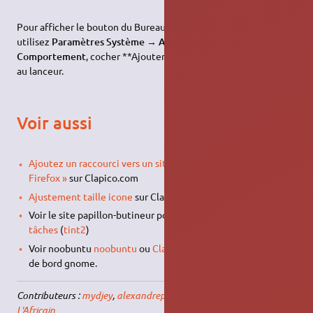
Pour afficher le bouton du Bureau dans la barre d'application,
utilisez
Paramètres Système
→
Apparrence
, dans l'onglet
Comportement
, cocher **Ajouter l’icône « Afficher le Bureau »
au lanceur.
Voir aussi
Ajoutez un raccourci vers un site internet dans l'icône «
Firefox »
sur Clapico.com
Ajustement taille icone
sur Clapico.com
Voir le site papillon-butineur pour
Ajouter une barre des
tâches
(
tint2
)
Voir noobuntu
noobuntu
ou
Clapico
pour ajouter le tableau
de bord gnome.
Contributeurs :
mydjey
,
alexandrep
,
fabux
,
Michka B
,
jamaique
,
L'Africain