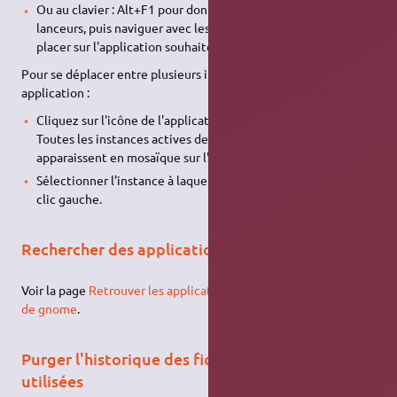
Ou au clavier : Alt+F1 pour donner le focus à la barre des
lanceurs, puis naviguer avec les flèches haut et bas pour se
placer sur l'application souhaitée et appuyer sur espace.
Pour se déplacer entre plusieurs instances d'une même
application :
Cliquez sur l'icône de l'application dans la barre des lanceurs.
Toutes les instances actives de l'application concernée
apparaissent en mosaïque sur l'écran,
Sélectionner l'instance à laquelle attribuer le focus par un
clic gauche.
Rechercher des applications par catégories
Voir la page
Retrouver les applications du menu "Applications"
de gnome
.
Purger l'historique des fichiers et applications
utilisées