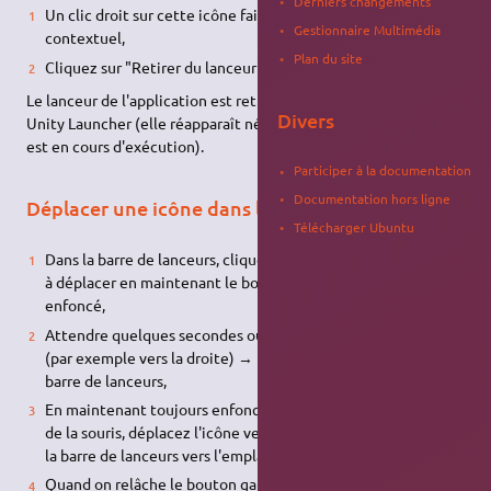
Derniers changements
Un clic droit sur cette icône fait apparaître le menu
Gestionnaire Multimédia
contextuel,
Plan du site
Cliquez sur "Retirer du lanceur".
Le lanceur de l'application est retiré de la barre de lanceurs
Divers
Unity Launcher (elle réapparaît néanmoins quand l'application
est en cours d'exécution).
Participer à la documentation
Documentation hors ligne
Déplacer une icône dans la barre de lanceurs
Télécharger Ubuntu
Dans la barre de lanceurs, cliquez sur l'icône de l'application
à déplacer en maintenant le bouton gauche de la souris
enfoncé,
Attendre quelques secondes ou glisser légèrement l'icône
(par exemple vers la droite) → l'icône se "décolle" de la
barre de lanceurs,
En maintenant toujours enfoncé le bouton gauche principal
de la souris, déplacez l'icône vers le haut ou vers le bas dans
la barre de lanceurs vers l'emplacement voulu,
Quand on relâche le bouton gauche de la souris, l'icône se