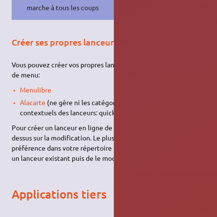
marche à tous les coups
Créer ses propres lanceurs
Vous pouvez créer vos propres lanceurs en utilisant un éditeur
de menu:
Menulibre
Alacarte
(ne gère ni les catégories d'Unity, ni les menus
contextuels des lanceurs: quicklists)
Pour créer un lanceur en ligne de commande, cf. paragraphe ci-
dessus sur la modification. Le plus simple est de copier, de
préférence dans votre répertoire
~/.local/share/applications
,
un lanceur existant puis de le modifier.
Applications tiers