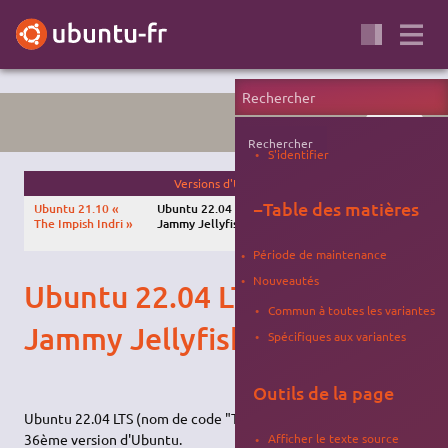
VERSIONS
Rechercher
S'identifier
Versions d'Ubuntu
−
Table des matières
Ubuntu 21.10 «
Ubuntu 22.04 LTS « The
Ubuntu 22.10
The Impish Indri »
Jammy Jellyfish »
« The Kinetic Kudu
»
Période de maintenance
Nouveautés
Ubuntu 22.04 LTS ("The
Commun à toutes les variantes
Jammy Jellyfish")
Spécifiques aux variantes
Outils de la page
Ubuntu 22.04 LTS (nom de code "The Jammy Jellyfish") est la
36ème version d'Ubuntu.
Afficher le texte source