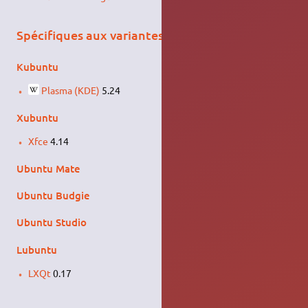
Spécifiques aux variantes
Kubuntu
Plasma (KDE)
5.24
Xubuntu
Xfce
4.14
Ubuntu Mate
Ubuntu Budgie
Ubuntu Studio
Lubuntu
LXQt
0.17