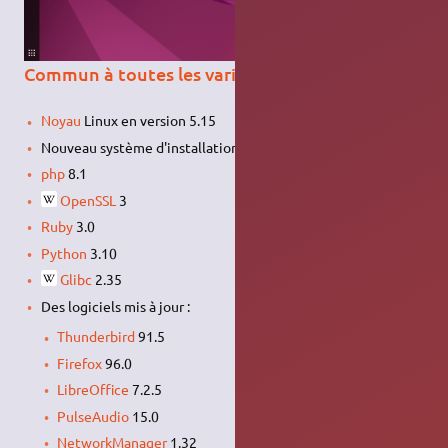
Commun à toutes les variantes
Noyau
Linux en version 5.15
Nouveau système d'installation
php
8.1
OpenSSL
3
Ruby
3.0
Python
3.10
Glibc
2.35
Des logiciels mis à jour :
Thunderbird
91.5
Firefox
96.0
LibreOffice
7.2.5
PulseAudio
15.0
NetworkManager
1.32