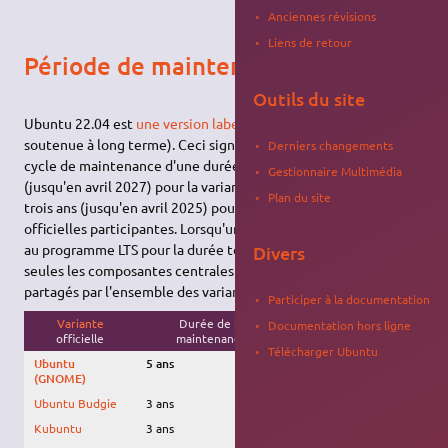
Anciennes révisions
Liens de retour
Période de maintenance
Outils du site
Ubuntu 22.04 est
une version labelisée LTS
(
long term support
,
soutenue à long terme). Ceci signifie que cette version a un
Derniers changements
cycle de maintenance d'une durée étendue, soit de cinq ans
Gestionnaire Multimédia
(jusqu'en avril 2027) pour la variante par défaut Ubuntu, soit de
Plan du site
trois ans (jusqu'en avril 2025) pour les autres variantes
officielles participantes. Lorsqu'une variante ne participe pas
au programme LTS pour la durée totale de vie de cette version,
Divers
seules les composantes centrales (noyau, pilotes, services…)
partagés par l'ensemble des variantes sont maintenues.
Participer à la documentation
Variante
Durée de la
Date de fin de
Documentation hors ligne
officielle
maintenance
soutien
Télécharger Ubuntu
Ubuntu
5 ans
Avril 2027
(GNOME)
Ubuntu Budgie
3 ans
Avril 2025
Kubuntu
3 ans
Avril 2025