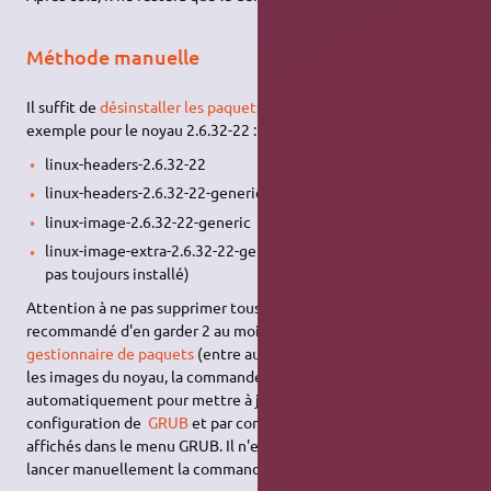
Méthode manuelle
Il suffit de
désinstaller les paquets
du noyau à désinstaller, par
exemple pour le noyau 2.6.32-22 :
linux-headers-2.6.32-22
linux-headers-2.6.32-22-generic
linux-image-2.6.32-22-generic
linux-image-extra-2.6.32-22-generic (le paquet "extra" n'est
pas toujours installé)
Attention à ne pas supprimer tous vos noyaux, il est
recommandé d'en garder 2 au moins. Lorsqu’on utilise un
gestionnaire de paquets
(entre autres Synaptic) pour enlever
les images du noyau, la commande
update-grub
est invoquée
automatiquement pour mettre à jour les fichiers de
configuration de
GRUB
et par conséquent la liste des noyaux
affichés dans le menu GRUB. Il n'est donc pas nécessaire de
lancer manuellement la commande
update-grub
.