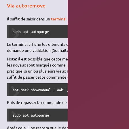
Via autoremove
Il suffit de saisir dans un
terminal
la
commande
:
sudo apt autopurge
Le terminal affiche les éléments qui seront supprimés et
demande une validation (Souhaitez-vous continuer ? [O/n]).
Note: il est possible que cette méthode ne fonctionne pas si
les noyaux sont marqués comme installés
manuellement
. En
pratique, si un ou plusieurs vieux noyaux résistent à la purge, il
suffit de passer cette commande dans le terminal :
apt-mark showmanual | awk '/linux-.*[0-9]/ && ! /hwe-[0-9
Puis de repasser la commande de nettoyage automatique :
sudo apt autopurge
Après cela, il ne restera que le dernier noyau et l'avant-dernier