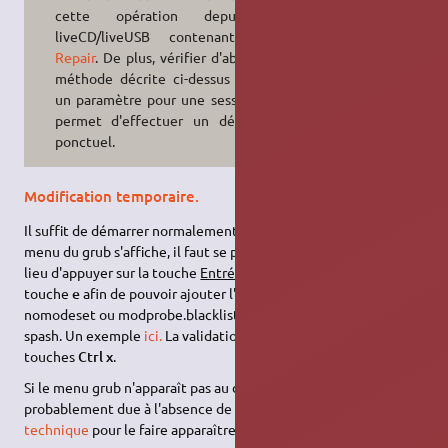
cette opération depuis un
liveCD/liveUSB contenant
Boot-
Repair
. De plus, vérifier d'abord si la
méthode décrite ci-dessus (ajouter
un paramètre pour une session-live)
permet d'effectuer un dépannage
ponctuel.
Modification temporaire.
Il suffit de démarrer normalement. Lorsque la première ligne du
menu du grub s'affiche, il faut se positionner dessus , puis , au
lieu d'appuyer sur la touche
Entrée
, il faut appuyer sur la
touche
e
afin de pouvoir ajouter l'option souhaitée ( souvent
nomodeset ou modprobe.blacklist=nouveau ) juste après quiet
spash. Un exemple
ici.
La validation se fait en frappant les
touches
Ctrl x
.
Si le menu grub n'apparaît pas au démarrage, la cause est
probablement due à l'absence de dual Boot, Il existe une
technique
pour le faire apparaître.