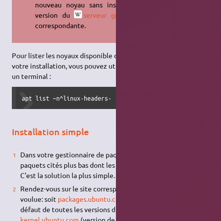
nouveau noyau sans installer la
version du
serveur graphique
correspondante.
Pour lister les noyaux disponible dans les
dépôts
configurés sur
votre installation, vous pouvez utiliser la commande
dans
apt
un terminal :
apt list ~n^linux-headers-
Installation simple
Dans votre gestionnaire de paquets, chercher les quatre
paquets cités plus bas dont les noms se terminent par
.
oem
C'est la solution la plus simple.
Rendez-vous sur le site correspondant à la version de noyau
voulue: soit
packages.ubuntu.com
(kernels stables, par
défaut de toutes les versions d'Ubuntu), soit
kernel.ubuntu.com
(version de développement, appelée