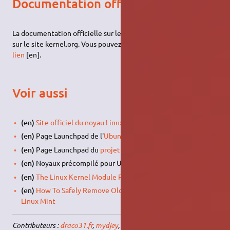
Documentation officielle
La documentation officielle sur le noyau Linux est maintenue
sur le site kernel.org. Vous pouvez la consulter en suivant
ce
lien
[en].
Voir aussi
(en)
Site officiel du noyau Linux
(en)
Page Launchpad de l'
Ubuntu Kernel Team
(en)
Page Launchpad du
projet Linux pour Ubuntu
(en)
Noyaux précompilé pour Ubuntu sur
kernel.ubuntu.com
(en)
The Linux Kernel Module Programming Guide
(en)
How To Safely Remove Old Linux Kernels In Ubuntu Or
Linux Mint
Contributeurs :
draco31.fr
,
mydjey
,
wullfk