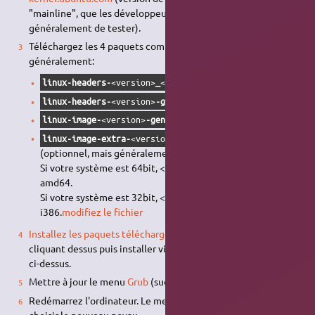
"mainline", que les développeurs vous demanderont
généralement de tester).
Téléchargez les 4 paquets composant le kernel voulu,
généralement:
linux-headers-
<version>
_
<version>
_all.deb
linux-headers-
<version>
-generic_
<version>
_
<votre_archit
linux-image-
<version>
-generic_
<version>
_
<votre_architec
linux-image-extra-
<version>
-generic_
<version>
_
<votre_ar
(optionnel, mais généralement requis pour les tests)
Si votre système est 64bit, <votre_architecture> est
amd64.
Si votre système est 32bit, <votre_architecture> est
i386.
modifiez le fichier
Installez les paquets téléchargés
(par exemple en double-
cliquant dessus puis installer via la Logithèque) dans l'ordre
ci-dessus.
Mettre à jour le menu
Grub
(sudo update-grub)
Redémarrez l'ordinateur. Le menu
GRUB
vous permettra de
choisir le nouveau noyau.