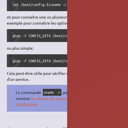
cat /boot/config-$(uname -r)
et pour connaître une ou plusieurs options en particulier: par
exemple pour connaître les options EXT4, tapez:
grep -F CONFIG_EXT4 /boot/config-$(uname -r)
ou plus simple:
grep -F CONFIG_EXT4 /boot/config-$(uname -r)
Cela peut-être utile pour vérifier des pré-requis à l'installation
d'un service.
La commande
permet de
uname -r
montrer
la version du noyau en cours
d'utilisation