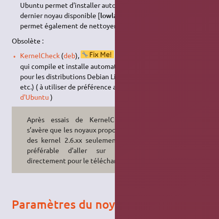
Ubuntu permet d'installer automatiquement (
Cron
) le
dernier noyau disponible [
lowlatency
/
generic
] [
RC
/
stable
]. Il
permet également de nettoyer les anciens noyaux.
Obsolète :
KernelCheck
(
deb
),
[lien cassé] un programme
qui compile et installe automatiquement le dernier noyau
pour les distributions Debian Linux (Debian, Ubuntu, Mint,
etc.) ( à utiliser de préférence avec la dernière
version
d'Ubuntu
)
Après essais de KernelCheck, il
s’avère que les noyaux proposés sont
des kernel 2.6.xx seulement. Il est
préférable d'aller sur le site
directement pour le télécharger.
Paramètres du noyau