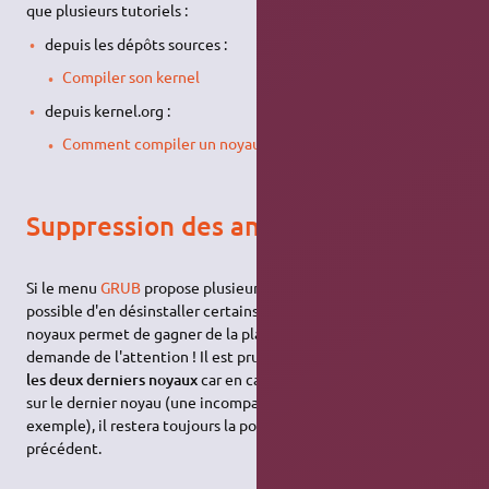
que plusieurs tutoriels :
depuis les dépôts sources :
Compiler son kernel
depuis kernel.org :
Comment compiler un noyau de Kernel.org
Suppression des anciens noyaux
Si le menu
GRUB
propose plusieurs versions de noyau, il est
possible d'en désinstaller certains. La suppression des anciens
noyaux permet de gagner de la place, mais cette manipulation
demande de l'attention ! Il est prudent de
toujours conserver
les deux derniers noyaux
car en cas d'impossibilité de démarrer
sur le dernier noyau (une incompatibilité des pilotes par
exemple), il restera toujours la possibilité d'utiliser le noyau
précédent.