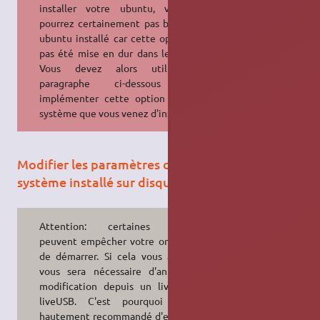
installer votre ubuntu, vous ne
pourrez certainement pas booter le
ubuntu installé car cette option n'a
pas été mise en dur dans le disque.
Vous devez alors utiliser le
paragraphe ci-dessous pour
implémenter cette option dans le
système que vous venez d'installer.
Modifier les paramètres du noyau pour un
système installé sur disque
Attention: certaines options
peuvent empêcher votre ordinateur
de démarrer. Si cela vous arrive, il
vous sera nécessaire d'annuler la
modification depuis un liveCD ou
liveUSB. C'est pourquoi il est
hautement recommandé d'effectuer