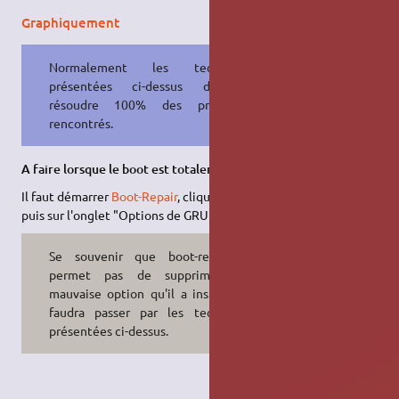
Graphiquement
Normalement les techniques
présentées ci-dessus devraient
résoudre 100% des problèmes
rencontrés.
A faire lorsque le boot est totalement impossible.
Il faut démarrer
Boot-Repair
, cliquer sur "Options avancées",
puis sur l'onglet "Options de GRUB" :
Se souvenir que boot-repair ne
permet pas de supprimer une
mauvaise option qu'il a installée. Il
faudra passer par les techniques
présentées ci-dessus.