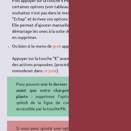
Puis appuyer sur la touche «
F6
». Un menu apparaît qui offre
certaines options (voir tableau ci-dessus). Si celle que vous
souhaitez n'est pas dans le menu, appuyez sur la touche
"Echap" et écrivez vos options à la fin de la ligne de texte.
Elle permet d'ajouter manuellement des options de
démarrage les unes à la suite des autres, ou éventuellement
en supprimer.
Ou bien si le menu de
grub
apparaît:
Appuyer sur la touche "
E
" avant de choisir d'exécuter une
des actions proposées. (procédure détaillée pour l'option
nomodeset dans
ce post
)
Pour pouvoir
voir le dernier message
avant que votre chargement ne
plante
: supprimez l'option
quiet
splash
de la ligne de commande,
accessible par la touche
F6
.
Si vous avez ajouté une option pour