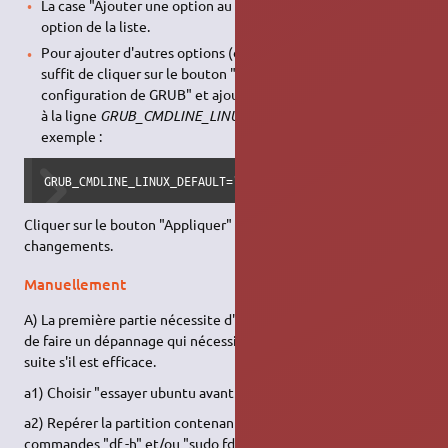
La case "Ajouter une option au noyau" permet d'ajouter une
option de la liste.
Pour ajouter d'autres options (ou supprimer des options), il
suffit de cliquer sur le bouton "Modifier le fichier de
configuration de GRUB" et ajouter les paramètres souhaités
à la ligne
GRUB_CMDLINE_LINUX_DEFAULT="(…)"
, par
exemple :
GRUB_CMDLINE_LINUX_DEFAULT="paramètre1 paramètre2"
Cliquer sur le bouton "Appliquer" pour prendre en compte les
changements.
Manuellement
A) La première partie nécessite d'utiliser le liveCD/liveUSB afin
de faire un dépannage qui nécessitera d'être consolidé par la
suite s'il est efficace.
a1) Choisir "essayer ubuntu avant de l'installer".
a2) Repérer la partition contenant la racine avec les
commandes "df -h" et/ou "sudo fdisk -l".