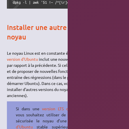
dpkg -l | awk '$1 !~ /^[ir]c/ && $2 ~ /^linux-/ && $3 ~ /
Installer une autre version de
noyau
Le noyau Linux est en constante évolution. Chaque nouvelle
version d'Ubuntu
inclut une nouvelle version du noyau Linux
par rapport à la précédente. Si cela permet de corriger des bugs
et de proposer de nouvelles fonctionnalités, il arrive que cela
entraîne des régressions (dans le pire des cas, cela empêche de
démarrer Ubuntu). Dans ce cas, vous pouvez être amené à
installer d'autres versions du noyau Linux (plus récentes ou plus
anciennes).
Si dans une
version LTS d'Ubuntu
vous souhaitez utiliser de manière
sécurisée le noyau d'une
version
d'Ubuntu
stable supérieure, voir