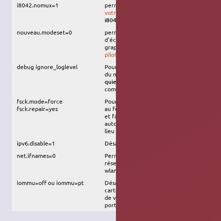
i8042.nomux=1
permet de résoudre des
soucis avec
votre touchpad
(essayer aussi
i8042.reset=1
et/ou
i8042.nopnp
)
nouveau.modeset=0
permet de résoudre les problèmes
d'écran noir avec les cartes
graphiques nvidia qui utilisent
le
pilote libre
debug ignore_loglevel
Pour tracer le démarrage et l'arrêt
du noyau. A mettre à la place de
quiet splash
. Faire l'arrêt avec la
commande
shutdown -h now
fsck.mode=force
Pour contrôler l'état des partitions
fsck.repair=yes
au format EXT4 à chaque démarrage
et faire les réparations graves
automatiquement si nécessaire au
lieu des réparations superficielles
ipv6.disable=1
Désactive l'ip version 6
net.ifnames=0
Permet de nommée les interfaces
réseau de façon standard (ethx,
wlanx)
iommu=off ou iommu=pt
Désactive l'iommu de certaines
cartes nvme qui empêche de sortir
de veille. L'option
sur certains
off
portable désactive le wifi.