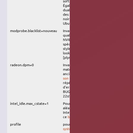
softirq=1334/1334 fqs=14997".
Également utile dans le cas d'un
dualboot avec démarrage aléatoire
des Système d'exploitation et écran
noir après grub (soit Windows soit
Ubuntu).
modprobe.blacklist=nouveau
Invalider les pilotes libres de haute
qualité pour les cartes graphiques
NVIDIA (portable MSI GL62)
spécialement en cas d'erreur de ce
style NMI watchdog: BUG: soft
lookup - CPU#N stuck for 22s!
[plymouthd:
NNN!
radeon.dpm=0
Invalider la Gestion dynamique
matérielle pour les cartes RADEON
anciennes sinon
l'installation passe
son temps à rebooter
ou message
répétitif spécialement en cas
d'erreur de ce style "NMI watchdog:
BUG: soft lookup - CPU#N stuck for
22s!"
intel_idle.max_cstate=1
Pour les processeurs qui se bloquent
aléatoirement avec carte graphique
Intel Bay Trail. Afin de contourner
ce
bug
Voir
cette discussion
profile
pour
optimiser le démarrage du
système