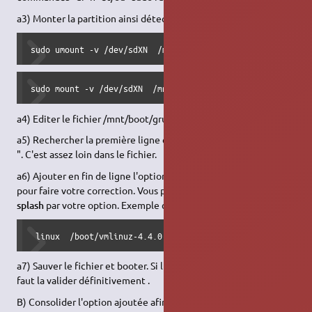
a3) Monter la partition ainsi détectée dans le répertoire /mnt
sudo umount -v /dev/sdXN  /mnt ### en prenant soin de met
sudo mount -v /dev/sdXN  /mnt ### en prenant soin de mett
a4) Editer le fichier /mnt/boot/grub/grub.cfg
a5) Rechercher la première ligne contenant le texte " vmlinuz
". C'est assez loin dans le fichier.
a6) Ajouter en fin de ligne l'option que que vous avez retenue
pour faire votre correction. Vous pouvez aussi remplacer
quiet
splash
par votre option. Exemple ci-dessous:
 linux	/boot/vmlinuz-4.4.0-62-generic.efi.signed roo
a7) Sauver le fichier et booter. Si l'option testée est efficace, il
faut la valider définitivement .
B) Consolider l'option ajoutée afin qu'elle reste en permanence