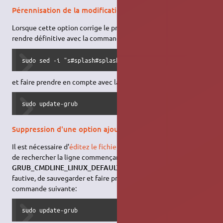
Pérennisation de la modification.
Lorsque cette option corrige le problème, il est possible de la
rendre définitive avec la commande suivante:
sudo sed -i "s#splash#splash Valeur Option Validée  #" /e
et faire prendre en compte avec la commande suivante:
sudo update-grub
Suppression d'une option ajoutée inutilement.
Il est nécessaire d'
éditez le fichier
le fichier
/etc/default/grub
,
de rechercher la ligne commençant par
GRUB_CMDLINE_LINUX_DEFAULT
, de supprimer l'option
fautive, de sauvegarder et faire prendre en compte avec la
commande suivante:
sudo update-grub