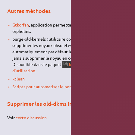
Autres méthodes
Gtkorfan
, application permettant de supprimer les paquets
orphelins.
purge-old-kernels : utilitaire conçu spécifiquement pour
supprimer les noyaux obsolètes, préserver
automatiquement par défaut les 2 derniers noyaux, et ne
jamais supprimer le noyau en cours de fonctionnement.
Disponible dans le paquet
. Voir
son guide
byobu
d'utilisation
.
kclean
Scripts pour automatiser le nettoyage
Supprimer les old-dkms inutiles
Voir
cette discussion