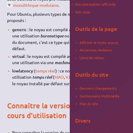
Documentation officielle
monolithique modulaire
.
Voir aussi
Pour Ubuntu, plusieurs types de noyaux pré-compilés sont
proposés :
Outils de la page
generic
: le noyau est compilé avec les options nécessaires à
une utilisation
ou sur un
. Dans la suite
bureautique
serveur
du document, c'est ce type qui sera supposé utilisé par
Afficher le texte source
défaut.
Anciennes révisions
virtual
: le noyau est compilé avec les options nécessaires à
Liens de retour
une utilisation via une
.
machine virtuelle
lowlatency
(
temps réel
) : ce noyau est spécifique pour une
Outils du site
utilisation
(
MAO
,
VJing
, performances, etc.). C'est
temps réel
le noyau installé par défaut sur
Ubuntu Studio
.
Derniers changements
Gestionnaire Multimédia
Connaître la version du noyau en
Plan du site
cours d'utilisation
Divers
Pour connaître la version de son noyau Linux utilisé, son