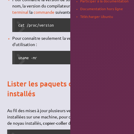
Participer à la documentation
nom, la version du compilateur utilisé, taper dans un
Documentation hors ligne
terminal
la
commande
suivante:
Télécharger Ubuntu
cat /proc/version
Pour connaître seulement la version du noyau en cours
d'utilisation :
uname -mr
Lister les paquets du noyau
installés
Au fil des mises à jour plusieurs versions du noyau se retrouvent
installées sur une machine, pour connaître la liste des paquets
de noyau installés,
copier-coller
dans un
terminal
: