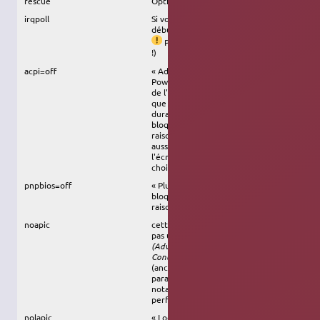
rescue
Option de sauvetage de base
irqpoll
Si votre CD-ROM se bloque vers le
début de l'installation, essayez ça. (
Perte de performances possibles
!)
acpi=off
« Advanced Configuration and
Power Interface ». C'est une gestion
de l'énergie avancée, et il se peut
que cela pose quelques problèmes
durant la phase d'installation. Si vous
bloquez en pleine installation sans
raisons apparente, essayez ça. Peut
aussi résoudre le problème de
l'écran noir immédiatement après le
choix 'essayer avant d'installer'
pnpbios=off
« Plug And Play Bios ». Si vous
bloquez en pleine installation sans
raisons apparente, essayez ça.
noapic
cette commande dit au noyau de ne
pas utiliser le chip « APIC »
(Advanced Programmable Interrupt
Controller)
. Certaines cartes-mère
(anciennes) requièrent ce
paramètre. D'autres en ont besoin,
notamment pour améliorer les
performances de l'
USB
.
nolapic
« Local APIC ».