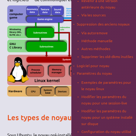
Revenir à une version
antérieure du noyau
Via les sources
Suppression des anciens noyaux
Via autoremove
Méthode manuelle
Autres méthodes
Supprimer les old-dkms inutiles
Logiciel pour noyau
Paramètres du noyau
Exemples de paramètres pour
le noyau linux
Modifier les paramètres du
noyau pour une session-live
Modifier les paramètres du
Les types de noyaux
noyau pour un système installé
sur disque
Configuration du noyau utilisé
Sous Ubuntu, le noyau pré-installé est
linux
, il est de type