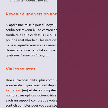
Revenir à une version antérieure du noyau
Si après une mise à jour du noyau, vous avez un problème et
souhaitez revenir à une version antérieure, la manipulation est
similaire à celle ci-dessus. Le plus simple est d'utiliser Synaptic
pour désinstaller la ou les versions du noyau, postérieures à
celle à laquelle vous voulez revenir (même 4 paquets à
désinstaller que ceux listés ci-dessus). Ensuite mettez à jour le
grub avec :
sudo update-grub
Via les sources
Une autre possibilité, plus compliquée, est de télécharger les
sources du noyau Linux soit depuis les dépôts, soit sur le site
kernel.org
[en] et de les compiler vous-même. Pour ce faire, de
nombreuses options doivent être définies si vous souhaitez
avoir un support complet de votre matériel. Plusieurs outils
sont disponibles pour vous assister dans cette tache, de même