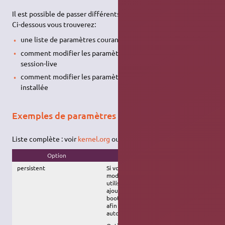
Il est possible de passer différents paramètres au noyau Linux.
Ci-dessous vous trouverez:
une liste de paramètres courants
comment modifier les paramètres du noyau pour une
session-live
comment modifier les paramètres du noyau pour une session
installée
Exemples de paramètres pour le noyau linux
Liste complète : voir
kernel.org
ou le
guide
(et
cette page
)
Option
Signification
persistent
Si votre clé
USB
a été fabriquée en
mode persistant et qu'elle est
utilisée en EFI, cette option est à
ajouter, sauf à modifier les menus de
boot au moment de la fabrication
afin de l'inclure comme cela est fait
automatiquement en mode légacy.