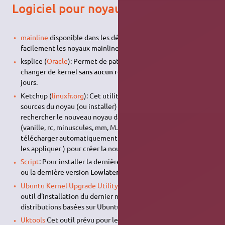
Logiciel pour noyau
mainline
disponible dans les dépôts permet d'installer très
facilement les noyaux mainline (pas les versions rc).
ksplice (
Oracle
): Permet de patcher, de mettre à jour, et de
changer de kernel
sans aucun reboot
. Version d'essai de 30
jours.
Ketchup (
linuxfr.org
): Cet utilitaire peut mettre à jour les
sources du noyau (ou installer) automatiquement. Il peut
rechercher le nouveau noyau dans de nombreux arbres
(vanille, rc, minuscules, mm, MJB, etc.) Il peut aussi
télécharger automatiquement les correctifs nécessaires (et
les appliquer ) pour créer la nouvelle version.
Script
: Pour installer la dernière version
Release Candidate
ou la dernière version
Lowlatency
du noyau
Ubuntu Kernel Upgrade Utility
(
UKUU daily
) Il s'agit d'un
outil d'installation du dernier noyau Linux principal sur les
distributions basées sur Ubuntu.
Uktools
Cet outil prévu pour les distributions basées sur