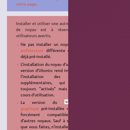
cette page
.
Installer et utiliser une autre version
de noyau est à réserver aux
utilisateurs avertis.
Ne pas installer un noyau d'une
architecture
différente de celui
déjà pré-installé.
L'installation du noyau d'une autre
version d'Ubuntu rend impossible
l'installation des pilotes
supplémentaires, qui seront
toujours "activés" mais pas en
cours d'utilisation.
La version du
serveur
graphique
pré-installée n'est pas
forcément compatible avec
d'autres noyaux. Sauf à savoir ce
que vous faites, n'installez pas un