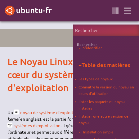
SYSTÈME
Rechercher
S'identifier
Le Noyau Linux :
−
Table des matières
cœur du système
Les types de noyaux
d'exploitation
Connaître la version du noyau en
cours d'utilisation
Lister les paquets du noyau
installés
Un
noyau de système d’exploitation
(abrégé noyau, ou
Installer une autre version de
kernel
en anglais), est la partie fondamentale de certains
noyau
systèmes d'exploitation
. Il gère les ressources de
l’ordinateur et permet aux différents composants — matériels
Installation simple
et logiciels — de communiquer entre eux.