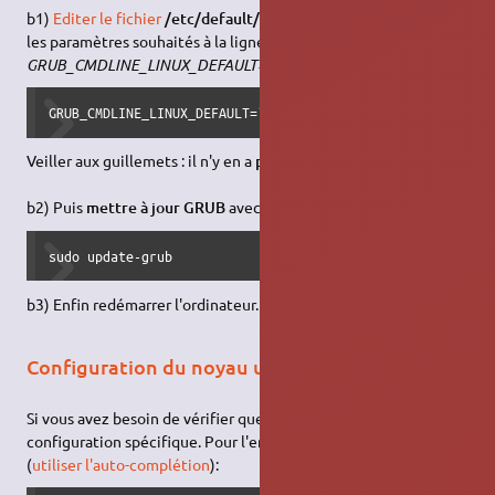
b1)
Editer le fichier
/etc/default/grub
pour y ajouter ou retirer
les paramètres souhaités à la ligne
GRUB_CMDLINE_LINUX_DEFAULT="(…)"
, par exemple :
GRUB_CMDLINE_LINUX_DEFAULT="paramètre1 paramètre2"
Veiller aux guillemets : il n'y en a
pas entre
les paramètres.
b2) Puis
mettre à jour GRUB
avec la
commande
sudo update-grub
b3) Enfin redémarrer l'ordinateur.
Configuration du noyau utilisé
Si vous avez besoin de vérifier que votre noyau a bien une
configuration spécifique. Pour l'ensemble des options, tapez
(
utiliser l'auto-complétion
):