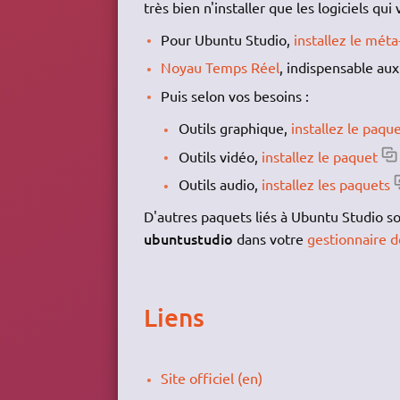
très bien n'installer que les logiciels qu
Pour Ubuntu Studio,
installez le mét
Noyau Temps Réel
, indispensable aux
Puis selon vos besoins :
Outils graphique,
installez le paqu
Outils vidéo,
installez le paquet
Outils audio,
installez les paquets
D'autres paquets liés à Ubuntu Studio s
ubuntustudio
dans votre
gestionnaire 
Liens
Site officiel (en)