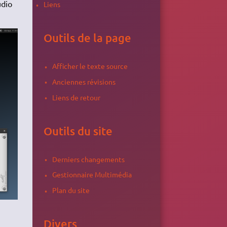
udio
Liens
Outils de la page
Afficher le texte source
Anciennes révisions
Liens de retour
Outils du site
Derniers changements
Gestionnaire Multimédia
Plan du site
Divers