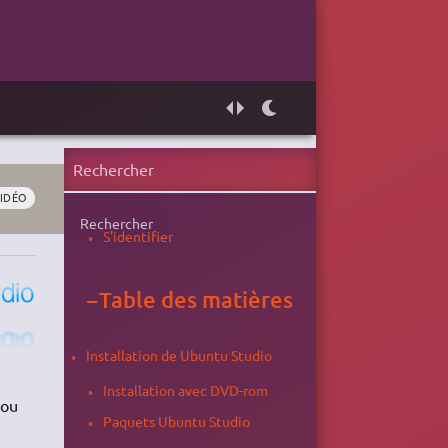
IDÉO
Rechercher
S'identifier
−
Table des matières
Installation de Ubuntu Studio
Installation avec DVD-rom
 ou
Paquets Ubuntu Studio