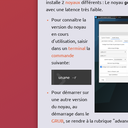
g
installe 2
noyaux
différents : Le noyau
avec une latence très faible.
Pour connaître la
version du noyau
en cours
d'utilisation, saisir
dans un
terminal
la
commande
suivante:
uname -r
Pour démarrer sur
une autre version
du noyau, au
démarrage dans le
GRUB
, se rendre à la rubrique "advanc