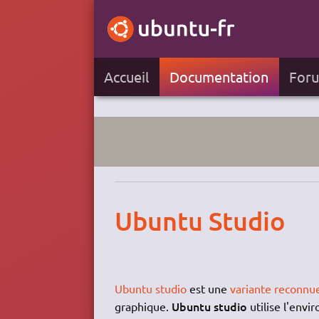
Accueil
Documentation
For
Ubuntu Studio
Ubuntu studio
est une
variante reconnu
Ubuntu studio
graphique.
utilise l'env