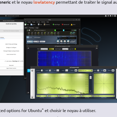
eneric
lowlatency
et le noyau
permettant de traiter le signal a
ed options for Ubuntu" et choisir le noyau à utiliser.