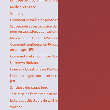
Langage de programmation Python
Médical et Santé
Symfony
Comment installer les pilotes génériques Canon UFR II
Sauvegarde et restauration de la liste des paquets installés
pour restauration, duplication ou migration
Mise à jour du Bios du MSI wind U90 et U100
Comment configurer un PC client Windows pour accéder à
un partage NFS
Comment métamorphoser Ubuntu en macOS ?
Unknown Horizons
Foire aux Questions sur l'utilisation du wiki
Liste des pages contenant le tag "jeu", classées par type de
jeu
Synthèse des pages jeux
Test mise en forme tableau matériel
Liste des utilisateurs du wiki francophone d'Ubuntu-fr
Wiithon