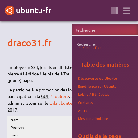
draco31.fr
Rechercher
S'identifier
−
Table des matières
Employé en SSII, je suis un libriste qui souhaite apporter sa
pierre à l'édifice ! Je réside à Toulouse, je suis marié et heureux
Découverte de Ubuntu
(jeune) papa.
Expérience sur Ubuntu
Je participe à la promotion des logiciels libres via ma
Loisirs / Bénévolat
1)
participation à la
GUL
Toulibre
. J'ai également été
2)
Contacts
administrateur
sur le
wiki ubuntu-fr
depuis Avril 2010 à Aoüt
2017.
Autre
Mes contributions
Nom
draco31.fr
Prénom
draco
Outils de la page
Lieu
Toulouse (31)