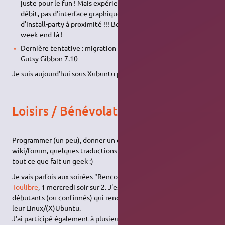
juste pour le fun ! Mais expérience ratée : pas d'internet haut
débit, pas d'interface graphique après installation, pas
d'Install-party à proximité !!! Beaucoup de sueur froide ce
week-end-là !
Dernière tentative : migration réussie à la sortie d'Ubuntu
Gutsy Gibbon 7.10
Je suis aujourd'hui sous Xubuntu pour plus de confort.
Loisirs / Bénévolat
Programmer (un peu), donner un coup de main sur le
wiki/forum, quelques traductions anglais → français, surfer …
tout ce que fait un geek :)
Je vais parfois aux soirées "Rencontre logiciels libres" de
Toulibre
, 1 mercredi soir sur 2. J'essaie de dépatouiller les
débutants (ou confirmés) qui rencontreraient des soucis avec
leur Linux/(X)Ubuntu.
J'ai participé également à plusieurs événements tels que