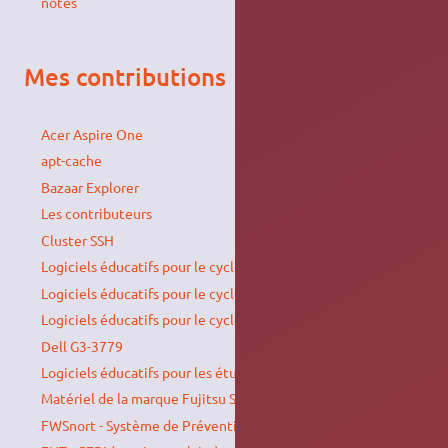
notes
Mes contributions
Acer Aspire One
apt-cache
Bazaar Explorer
Les contributeurs
Cluster SSH
Logiciels éducatifs pour le cycle 1
Logiciels éducatifs pour le cycle 2
Logiciels éducatifs pour le cycle 3
Dell G3-3779
Logiciels éducatifs pour les études supérieures
Matériel de la marque Fujitsu Siemens présenté sur le wiki
FWSnort - Système de Prévention d'intrusion