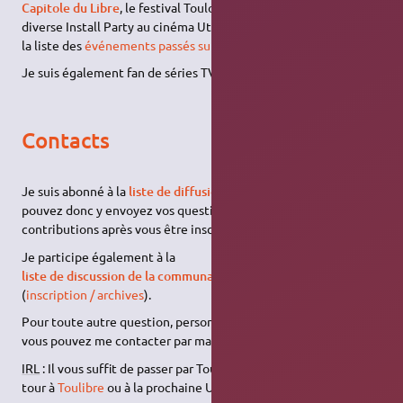
Capitole du Libre
, le festival Toulouse Numérique (Novela) ou
diverse Install Party au cinéma Utopia Tournefeuille (voir aussi
la liste des
événements passés sur Toulibre.org
.
Je suis également fan de séries TV US et d'
Anime
.
Contacts
Je suis abonné à la
liste de diffusion sur le wiki Ubuntu-fr
. Vous
pouvez donc y envoyez vos questions concernant mes
contributions après vous être inscrit
sur la liste ubuntu_wiki-fr
.
Je participe également à la
liste de discussion de la communauté libre de toulouse
(
inscription / archives
).
Pour toute autre question, personnelle ou professionnelle,
vous pouvez me contacter par mail (voir ci-dessous).
IRL
: Il vous suffit de passer par Toulouse, et de venir faire un
tour à
Toulibre
ou à la prochaine Ubuntu party toulousaine