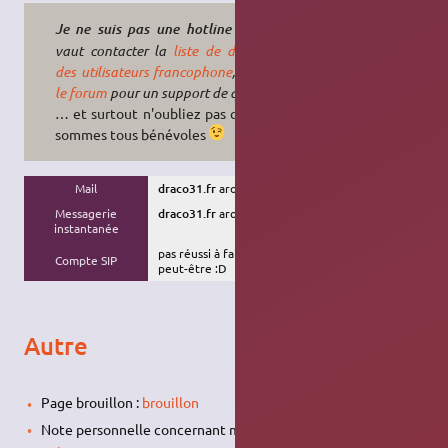
Mieux
Je ne suis pas une hotline !!
vaut contacter la
liste de discussion
des utilisateurs francophone
, l'
IRC
ou
le forum
pour un support de qualité !
… et surtout n'oubliez pas que nous
sommes tous bénévoles
Mail
draco31.fr
arobase
free
point
fr
Messagerie
draco31.fr
arobase
free
point
fr
instantanée
pas réussi à faire marcher tout ça … un jour
Compte SIP
peut-être :D
Autre
Page brouillon :
brouillon
Note personnelle concernant mes installations d'Ubuntu :