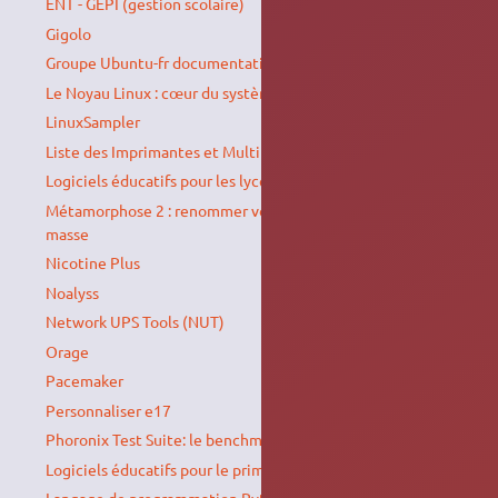
ENT - GEPI (gestion scolaire)
Gigolo
Groupe Ubuntu-fr documentation
Le Noyau Linux : cœur du système d'exploitation
LinuxSampler
Liste des Imprimantes et Multifonctions BROTHER
Logiciels éducatifs pour les lycéens
Métamorphose 2 : renommer vos fichiers et dossiers en
masse
Nicotine Plus
Noalyss
Network UPS Tools (NUT)
Orage
Pacemaker
Personnaliser e17
Phoronix Test Suite: le benchmarking sous Linux
Logiciels éducatifs pour le primaire