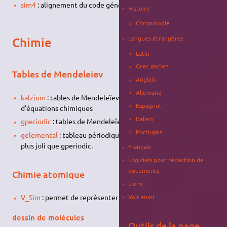
sim4
: alignement du code génétique et mutation
Histoire
Chronologie
Langues étrangères
Chimie
Latin
Grec ancien
Tables de Mendeleiev
Anglais
Allemand
kalzium
: tables de Mendeleïev (pour
KDE
), solveur
Espagnol
d'équations chimiques
Italien
gperiodic
: tables de Mendeleïev (pour GNOME)
Portugais
gelemental
: tableau périodique, plus complet, mieux fait et
plus joli que gperiodic.
Français
Logiciels pour rédaction de
documents
Chimie atomique
Liens
Voir aussi
V_Sim
: permet de représenter des structures atomiques
dessin de molécules
Outils de la page