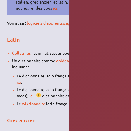
italien, grec ancien et latin. Pour les
autres, rendez-vous
ici
.
Voir aussi :
logiciels d'apprentissage de langues
(tous niveaux)
Latin
Collatinus
: Lemmatisateur pour versions latines.
Un dictionnaire comme
goldendict
,
StarDict
, linguae : en
incluant :
Le dictionnaire latin-français de collatinus (~10 000 mots),
ici
.
Le dictionnaire latin-français de Robert Estienne (~22 000
mots),
ici
:
dictionnaire en latin du XVIe siècle
Le
wiktionnaire
latin-français :
ici
Grec ancien