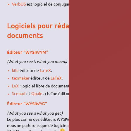
VerbOS
est logiciel de conjugaison.
Logiciels pour rédaction de
documents
Éditeur "WYSIWYM"
(What you see is what you mean.)
kile
éditeur de
LaTeX
.
texmaker
éditeur de
LaTeX
.
LyX
: logiciel libre de documents basé sur
LaTeX
.
Scenari
et
Opale
: chaîne éditoriale libre
Éditeur "WYSIWYG"
(What you see is what you get.)
Le plus connu des éditeurs
WYSIWYG
est Microsoft Word : ici
nous ne parlerons que de logiciels fonctionnant sous