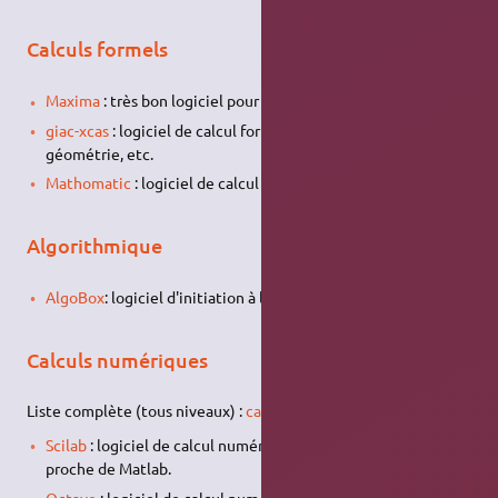
Calculs formels
Maxima
: très bon logiciel pour les algèbres.
giac-xcas
: logiciel de calcul formel, programmation, tableur,
géométrie, etc.
Mathomatic
: logiciel de calcul algébrique
Algorithmique
AlgoBox
: logiciel d'initiation à l'algorithmique.
Calculs numériques
Liste complète (tous niveaux) :
calcul_numérique
Scilab
: logiciel de calcul numérique (orienté matrices),
proche de Matlab.
Octave
: logiciel de calcul numérique (orienté matrices),