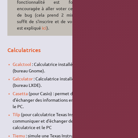
fonctionnalité est fortement
encouragée à aller voter ce rapport
de bug (cela prend 2 minutes, il
suffit de s'inscrire et de voter, tout
est expliqué
ici
).
Calculatrices
Gcalctool
: Calculatrice installée par défaut sur Ubuntu
(bureau Gnome).
Galculator
: Calculatrice installée par défaut sur Lubuntu
(bureau LXDE).
Casetta
(pour Casio) : permet de communiquer et
d'échanger des informations entre une calculatrice Casio et
le PC.
Tilp
(pour calculatrice Texas Instruments) : permet de
communiquer et d'échanger des informations entre la
calculatrice et le PC
Tiemu
: simule une Texas Instruments TI 89/Ti92/Ti92+