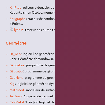
KmPlot
: éditeur d'équations et traceur de courbe. (sous
Kubuntu sinon Qtplot, meme logiciel pour ubuntu)
Edugraphe
: traceur de courbe, utilisation de la méthode
d'Euler…
lybniz
: traceur de courbe très simple, en python…
Géométrie
Dr_Géo
: logiciel de géométrie interactive. (Ressemble à
Cabri Géomètre de Windows).
Géogebra
: programme de géométrie dynamique
GéoLabo
: programme de géométrie dynamique
GeoNext
: programme de géométrie dynamique
Kig
: logiciel de géométrie dynamique
MathMod
: modeleur de surface
TexGraph
: logiciel de géométrie et de dessin pour LaTeX
CaRMetal
: très bon logiciel de géométrie dynamique