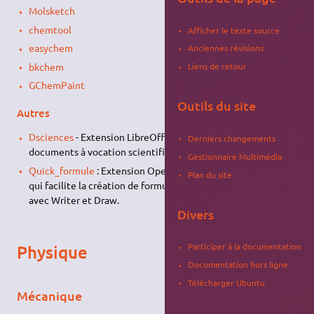
Molsketch
chemtool
Afficher le texte source
easychem
Anciennes révisions
bkchem
Liens de retour
GChemPaint
Outils du site
Autres
Dsciences
- Extension LibreOffice pour construire des
Derniers changements
documents à vocation scientifique.
Gestionnaire Multimédia
Quick_formule
: Extension OpenOffice.org ou LibreOffice
Plan du site
qui facilite la création de formules de Physique ou de Chimie
avec Writer et Draw.
Divers
Participer à la documentation
Physique
Documentation hors ligne
Télécharger Ubuntu
Mécanique