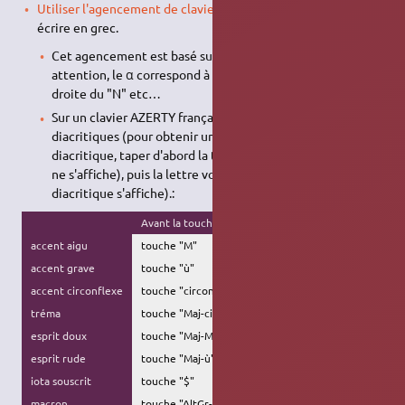
Utiliser l'agencement de clavier
"grec polytonique" pour
écrire en grec.
Cet agencement est basé sur un clavier QWERTY :
attention, le α correspond à la touche "Q", le μ se situe à
droite du "N" etc…
Sur un clavier AZERTY français, voici comment trouver les
diacritiques (pour obtenir une lettre avec le signe
diacritique, taper d'abord la touche de la diacritique (rien
ne s'affiche), puis la lettre voulue (la lettre avec
diacritique s'affiche).:
Avant la touche de la lettre
Exemple
accent aigu
touche "M"
έ
accent grave
touche "ù"
ὲ
accent circonflexe
touche "circonflexe"
ῆ
tréma
touche "Maj-circonflexe"
ϋ
esprit doux
touche "Maj-M"
ἐ
esprit rude
touche "Maj-ù"
ὁ
iota souscrit
touche "$"
ῳ
macron
touche "AltGr-circonflexe"
ᾱ