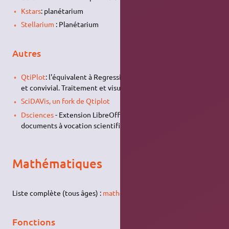
Kstars
: planétarium
Stellarium
: Planétarium
Autres
QtiPlot
: l'équivalent à Regressi mais beaucoup plus poussé
et convivial. Traitement et visualisation de données.
SciDAVis, un fork de Qtiplot
Dsciences
- Extension LibreOffice pour construire des
documents à vocation scientifique.
Mathématiques
Liste complète (tous âges) :
mathématiques
Fonctions