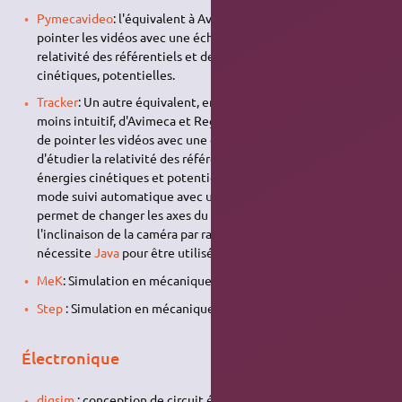
Pymecavideo
: l'équivalent à Avimeca ou Regavi. Permet de
pointer les vidéos avec une échelle définie, donc d'étudier la
relativité des référentiels et de calculer les énergies
cinétiques, potentielles.
Tracker
: Un autre équivalent, en plus stable et rapide mais
moins intuitif, d'Avimeca et Regavi. Il permet non seulement
de pointer les vidéos avec une échelle définie, et donc
d'étudier la relativité des référentiels et de calculer les
énergies cinétiques et potentielles mais il peut le faire en
mode suivi automatique avec une très grande précision et
permet de changer les axes du repère pour s'adapter à
l'inclinaison de la caméra par rapport à l'horizontale. il
nécessite
Java
pour être utilisé.
MeK
: Simulation en mécanique, mais difficile à compiler
Step
: Simulation en mécanique, très complet.
Électronique
digsim
: conception de circuit électronique (utile en I.S.I. et