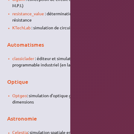
M.P.I.)
resistance_value
: détermination de la valeur d'une
résistance
KTechLab
: simulation de circuits électriques, très riche
Automatismes
classiclader
: éditeur et simulateur d'automate
programmable industriel (en langage à contact et grafcet)
Optique
Optgeo
: simulation d'optique géométrique à deux
dimensions
Astronomie
Celestia
: simulation spatiale en temps réel.