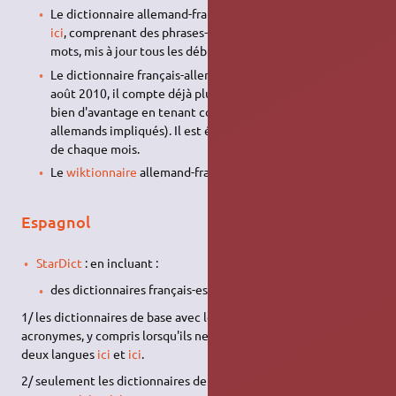
Le dictionnaire allemand-français de
Jean-Paul Cronimus
ici
, comprenant des phrases-exemples traduites. (>80000
mots, mis à jour tous les débuts de mois).
Le dictionnaire français-allemand
ici
a été commencé en
août 2010, il compte déjà plus de 3000 entrées de base,
bien d'avantage en tenant compte des mots composés
allemands impliqués). Il est également mis à jour en début
de chaque mois.
Le
wiktionnaire
allemand-français :
ici
Espagnol
StarDict
: en incluant :
des dictionnaires français-espagnol et espagnol-français :
1/ les dictionnaires de base avec les noms propres et
acronymes, y compris lorsqu'ils ne sont pas différents entre les
deux langues
ici
et
ici
.
2/ seulement les dictionnaires de base sans nom propre ni