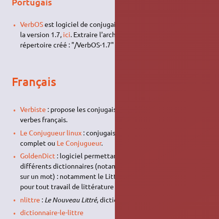
Portugais
VerbOS
est logiciel de conjugaison portugaise. Télécharger
la version 1.7,
ici
. Extraire l'archive et se rendre dans le
répertoire créé : "/VerbOS-1.7" → puis lancer "verbOS".
Français
Verbiste
: propose les conjugaisons de (presque ?) tous les
verbes français.
Le Conjugueur linux
: conjugaisons des verbes français très
complet ou
Le Conjugueur
.
GoldenDict
: logiciel permettant la recherche dans
différents dictionnaires (notamment par simple double-clic
sur un mot) : notamment le Littré, dictionnaire de référence
pour tout travail de littérature française.
nlittre
:
Le Nouveau Littré
, dictionnaire de référence
dictionnaire-le-littre