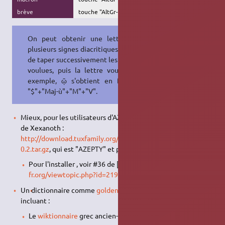
brève
touche "AltGr-$"
ᾰ
On peut obtenir une lettre avec
plusieurs signes diacritiques :il suffit
de taper successivement les touches
voulues, puis la lettre voulue. Par
exemple, ᾥ s'obtient en faisant :
"$"+"Maj-ù"+"M"+"V".
Mieux, pour les utilisateurs d'AZERTY, utiliser l'agencement
de Xexanoth :
http://download.tuxfamily.org/polyglotte/claviers/grc-
0.2.tar.gz
, qui est "ΑΖΕΡΤΥ" et plus complet !
Pour l'installer , voir #36 de [
https://forum.ubuntu-
fr.org/viewtopic.php?id=219228&p=2]
Un dictionnaire comme
goldendict
,
StarDict
, linguae : en
incluant :
Le
wiktionnaire
grec ancien-français :
ici