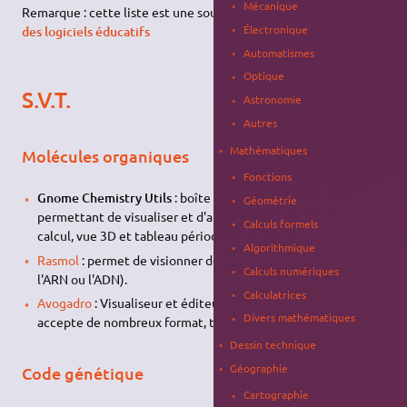
Mécanique
Remarque : cette liste est une sous-liste de la
liste complète
Électronique
des logiciels éducatifs
Automatismes
Optique
S.V.T.
Astronomie
Autres
Mathématiques
Molécules organiques
Fonctions
Gnome Chemistry Utils
: boîte à outils complète,
Géométrie
permettant de visualiser et d'analyser des molécules (dessin,
Calculs formels
calcul, vue 3D et tableau périodique).
Algorithmique
Rasmol
: permet de visionner des molécules en 3D (comme
Calculs numériques
l'ARN ou l'ADN).
Calculatrices
Avogadro
: Visualiseur et éditeur de molécules en 3D,
Divers mathématiques
accepte de nombreux format, tels le .pdb.
Dessin technique
Géographie
Code génétique
Cartographie