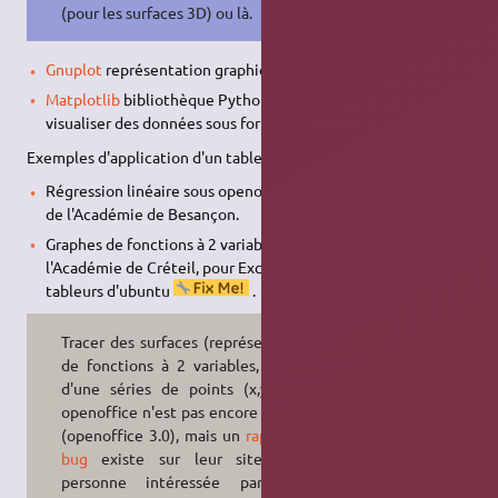
(pour les surfaces 3D) ou là.
Gnuplot
représentation graphique de données 2D ou 3D
Matplotlib
bibliothèque Python destinée à tracer et
visualiser des données sous formes de graphiques 2D ou 3D
Exemples d'application d'un tableur :
Régression linéaire sous openoffice: cf. un
tutoriel en Flash
de l'Académie de Besançon.
Graphes de fonctions à 2 variables :cf par exemple le tuto de
l'Académie de Créteil, pour Excel
ici
, à adapter pour les
tableurs d'ubuntu
.
Tracer des surfaces (représentations
de fonctions à 2 variables, à partir
d'une séries de points (x,y)) avec
openoffice n'est pas encore possible
(openoffice 3.0), mais un
rapport de
bug
existe sur leur site. Toute
personne intéressée par cette