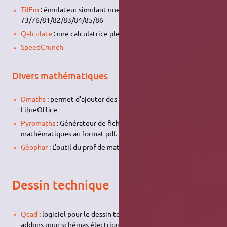
TilEm
: émulateur simulant une Texas Instruments TI-
73/76/81/82/83/84/85/86
Qalculate
: une calculatrice pleine de ressource
SpeedCrunch
Divers mathématiques
Dmaths
: permet d'ajouter des objets mathématiques à
LibreOffice
Pyromaths
: Générateur de fiches d'exercices de
mathématiques au format pdf.
Géophar
: L'outil du prof de maths ou de son élève.
Dessin technique
Qcad
: logiciel pour le dessin technique (
CAO
en 2D), avec
addons pour schémas électriques etc.