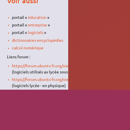
Voir aussi
portail «
éducation
»
portail «
entreprise
»
portail «
logiciels
»
dictionnaires encyclopédies
calcul numérique
Liens forum :
https://forum.ubuntu-fr.org/viewtopic.php?id=68338
(logiciels utilisés au lycée sous Linux)
https://forum.ubuntu-fr.org/viewtopic.php?pid=1820139
(logiciels lycée - en physique)
Contributeurs :
draco31.fr