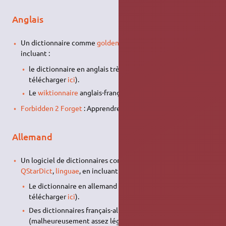
Anglais
Un dictionnaire comme
goldendict
,
StarDict
, linguae : en
incluant :
le dictionnaire en anglais très complet Longman (à
télécharger
ici
).
Le
wiktionnaire
anglais-français :
ici
Forbidden 2 Forget
: Apprendre les verbes irréguliers anglais
Allemand
Un logiciel de dictionnaires comme
goldendict
,
StarDict
,
QStarDict
,
linguae
, en incluant :
Le dictionnaire en allemand très complet Duden (à
télécharger
ici
).
Des dictionnaires français-allemand et allemand-français
(malheureusement assez légers), cf.
ici
.