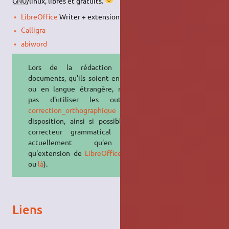
GNU
/linux, libres et gratuits.
LibreOffice
Writer + extensions formules LateX :
TexMaths
Calligra
abiword
Lors de la rédaction de vos
documents, qu'ils soient en français
ou en langue étrangère, n'oubliez
pas d'utiliser les outils de
correction_orthographique
à votre
disposition, ainsi si possible qu'un
correcteur grammatical (n'existe
actuellement qu'en tant
qu'extension de
LibreOffice
: cf
ici
ou
là
).
Liens