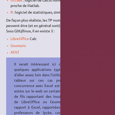
proche de Matlab.
R
: logiciel de statistiques, similaire à S.
De façon plus réaliste, les TP numériques traités au lycée
peuvent être (et en général sont) effectués avec un tableur.
Sous
GNU
/linux, il en existe 3 :
LibreOffice
Calc
Gnumeric
ATNT
Il serait intéressant ici de lister
quelques applications typiques et
d'aller assez loin dans l'utilisation du
tableur sur ces cas précis. La
concurrence avec Excel est rude : il
existe sur le web un certain nombre
de fils rapportant des insuffisances
de LibreOffice ou Gnumeric par
rapport à Excel, rapportées par des
professeurs de lycée, comme
ici