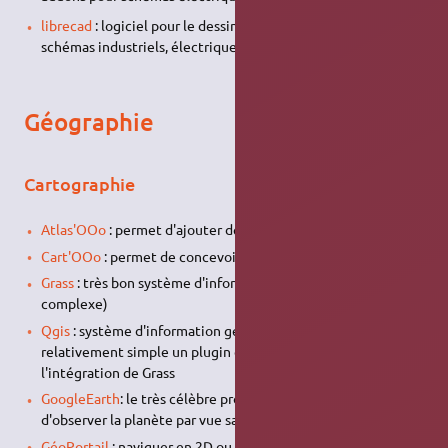
librecad
: logiciel pour le dessin technique (
CAO
en 2D), pour
schémas industriels, électriques etc.
Géographie
Cartographie
Atlas'OOo
: permet d'ajouter des cartes à LibreOffice
Cart'OOo
: permet de concevoir des cartes
Grass
: très bon système d'information géographique (un peu
complexe)
Qgis
: système d'information géographique très complet et
relativement simple un plugin existe même pour
l'intégration de Grass
GoogleEarth
: le très célèbre programme permettant
d'observer la planète par vue satellite ou aérienne.
GéoPortail
: naviguer en 2D ou 3D sur les photos aériennes