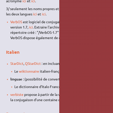
acronyme
ici
et
ici
.
3/ seulement les noms propres et acronymes différents entre
les deux langues
ici
et
ici
.
VerbOS
est logiciel de conjugaison espagnole. Télécharger la
version 1.7,
ici
. Extraire l'archive et se rendre dans le
répertoire créé : "/VerbOS-1.7" → puis lancer "verbOS".
VerbOS dispose également de dictionnaires.
Italien
StarDict
,
QStarDict
: en incluant :
Le
wiktionnaire
italien-français :
ici
linguae
: (possibilité de convertir au format dict)
Le dictionnaire d'Italo Franco :
ici
verbiste
propose à partir de la version 0.1.29b (ubuntu 10.10)
la conjugaison d'une centaine de verbes italiens…