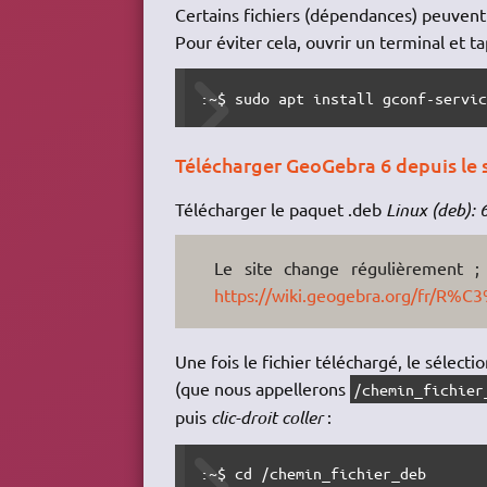
Certains fichiers (dépendances) peuvent
Pour éviter cela, ouvrir un terminal et ta
:~$ sudo apt install gconf-servi
Télécharger GeoGebra 6 depuis le si
Télécharger le paquet .deb
Linux (deb): 
Le site change régulièrement 
https://wiki.geogebra.org/fr/R
Une fois le fichier téléchargé, le sélecti
(que nous appellerons
/chemin_fichier
puis
clic-droit coller
:
:~$ cd /chemin_fichier_deb 