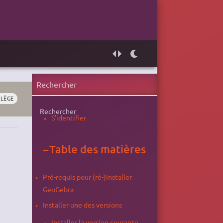
LLÈGE
Rechercher
S'identifier
−
Table des matières
Pré-requis pour (ré-)installer
GeoGebra
Installer une des versions
Installer la version courante