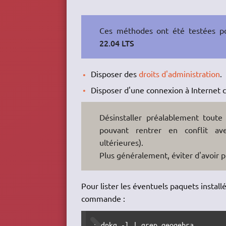
Ces méthodes ont été testées 
22.04 LTS
Disposer des
droits d'administration
.
Disposer d'une connexion à Internet c
Désinstaller préalablement tout
pouvant rentrer en conflit av
ultérieures).
Plus généralement, éviter d'avoir pl
Pour lister les éventuels paquets install
commande :
: dpkg -l | grep geogebra