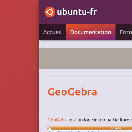
Accueil
Documentation
For
GeoGebra
GeoGebra
est un logiciel en partie libr