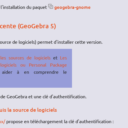
geogebra-gnome
l'installation du paquet
récente (GeoGebra 5)
urce de logiciels) permet d'installer cette version.
es sources de logiciels
et
Les
ogiciels ou Personal Package
aider à en comprendre le
ls de GeoGebra et une clé d'authentification.
is la source de logiciels
ux/
propose en téléchargement la clé d'authentification :