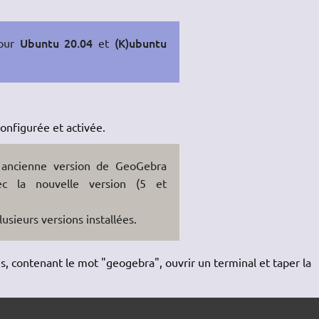
Ubuntu 20.04
(K)ubuntu
pour
et
onfigurée et activée.
e ancienne version de GeoGebra
ec la nouvelle version (5 et
usieurs versions installées.
és, contenant le mot "geogebra", ouvrir un terminal et taper la