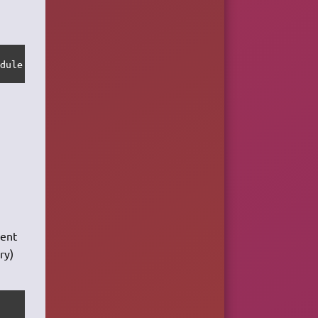
odule libcanberra-gtk0 libgconf-2-4 
rent
ry)