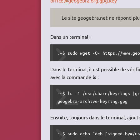
office@geogebra.org.gpg.key
Le site geogebra.net ne répond plu
Dans un terminal :
:~$ sudo wget -O- https://www.ge
Dans le terminal, il est possible de vérif
ls
avec la commande
:
:~$ ls -1 /usr/share/keyrings |gr
geogebra-archive-keyring.gpg
Ensuite, toujours dans le terminal, ajou
:~$ sudo echo "deb [signed-by=/u