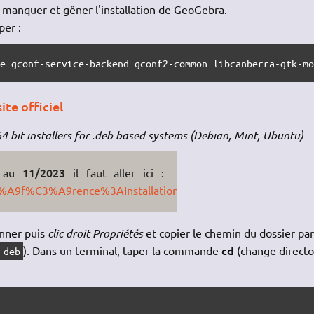
 manquer et gêner l'installation de GeoGebra.
per :
ce gconf-service-backend gconf2-common libcanberra-gtk-m
te officiel
64 bit installers for .deb based systems (Debian, Mint, Ubuntu)
11/2023
; au
il faut aller ici :
%C3%A9f%C3%A9rence%3AInstallation_GeoGebra
onner puis
clic droit Propriétés
et copier le chemin du dossier pa
cd
). Dans un terminal, taper la commande
(change directo
_deb