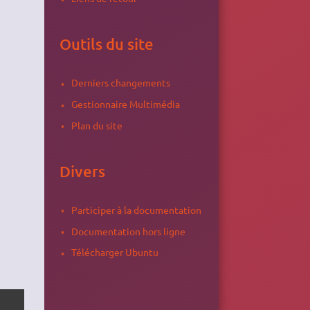
Outils du site
Derniers changements
Gestionnaire Multimédia
Plan du site
Divers
Participer à la documentation
Documentation hors ligne
Télécharger Ubuntu