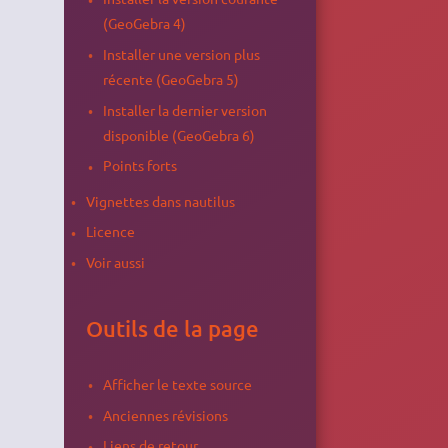
(GeoGebra 4)
Installer une version plus
récente (GeoGebra 5)
Installer la dernier version
disponible (GeoGebra 6)
Points forts
Vignettes dans nautilus
Licence
Voir aussi
Outils de la page
Afficher le texte source
Anciennes révisions
Liens de retour