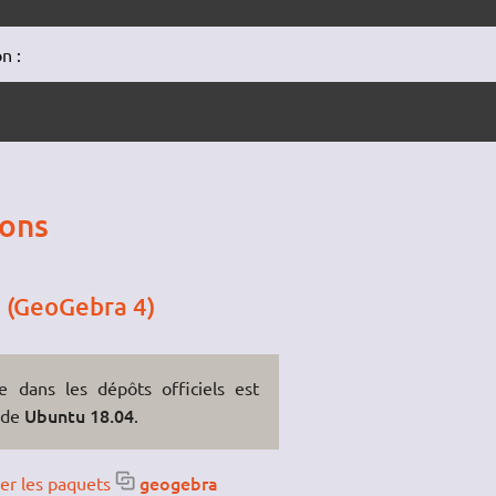
n :
ions
e (GeoGebra 4)
 dans les dépôts officiels est
Ubuntu 18.04
r de
.
geogebra
ler les paquets