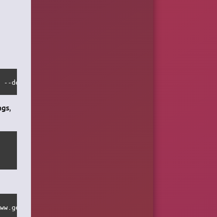
g --dearmor --yes --output /usr/share/keyrings/geogebra-
ngs
,
www.geogebra.net/linux/ stable main" | sudo tee /etc/apt