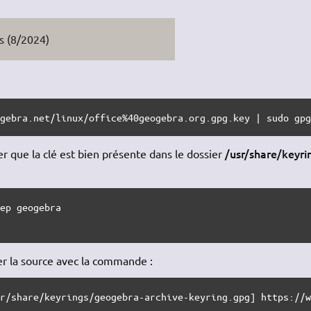
s (8/2024)
ogebra.net/linux/office%40geogebra.org.gpg.key | sudo gp
/usr/share/keyri
ier que la clé est bien présente dans le dossier
ep geogebra

ter la source avec la commande :
sr/share/keyrings/geogebra-archive-keyring.gpg] https://