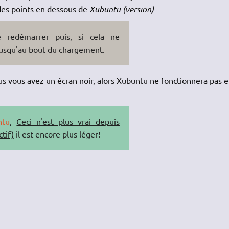
des points en dessous de
Xubuntu (version)
e redémarrer puis, si cela ne
jusqu'au bout du chargement.
us vous avez un écran noir, alors Xubuntu ne fonctionnera pas 
ntu
,
Ceci n'est plus vrai depuis
tif)
il est encore plus léger!