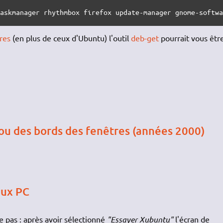
taskmanager rhythmbox firefox update-manager gnome-softw
res
(en plus de ceux d'Ubuntu) l'outil
deb-get
pourrait vous êtr
ou des bords des fenêtres (années 2000)
.
eux PC
 pas : après avoir sélectionné
"Essayer Xubuntu"
l'écran de