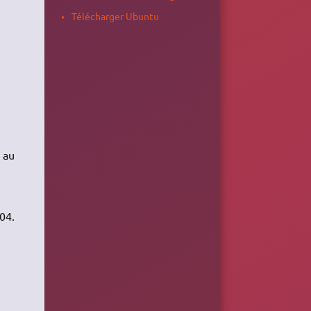
Télécharger Ubuntu
c au
04.