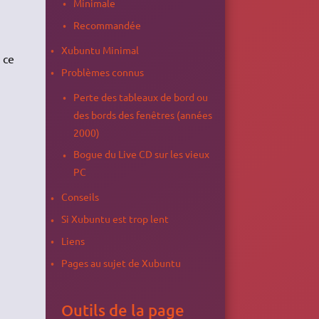
Minimale
Recommandée
Xubuntu Minimal
 ce
Problèmes connus
Perte des tableaux de bord ou
des bords des fenêtres (années
2000)
Bogue du Live CD sur les vieux
PC
Conseils
Si Xubuntu est trop lent
Liens
Pages au sujet de Xubuntu
Outils de la page