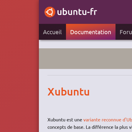
Accueil
Documentation
For
Xubuntu
Xubuntu est une
variante reconnue d'U
concepts de base. La différence la plus vis