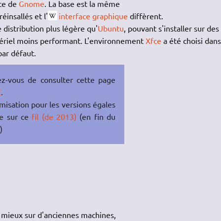
ace de
Gnome
. La base est la même
réinsallés et l'
interface graphique
diffèrent.
 distribution plus légère qu'
Ubuntu
, pouvant s'installer sur des
atériel moins performant. L'environnement
Xfce
a été choisi dans
par défaut.
ez-vous de consulter cette page
E
.
imisation pour les versions égales
le sur ce
fil (de 2013)
(en fin du
)
 mieux sur d'anciennes machines,