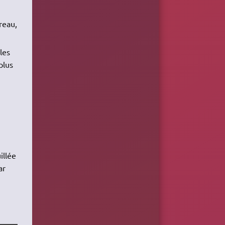
reau,
les
plus
illée
ar