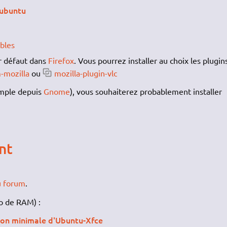
Xubuntu
ibles
r défaut dans
Firefox
. Vous pourrez installer au choix les plugins
-mozilla
ou
mozilla-plugin-vlc
mple depuis
Gnome
), vous souhaiterez probablement installer
nt
u forum
.
o de RAM) :
tion minimale d'Ubuntu-Xfce