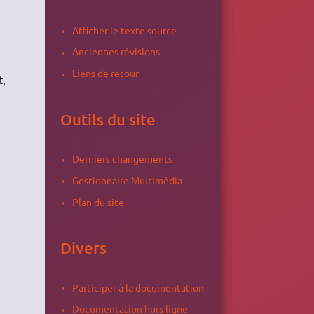
Afficher le texte source
Anciennes révisions
Liens de retour
t,
Outils du site
Derniers changements
Gestionnaire Multimédia
Plan du site
Divers
Participer à la documentation
Documentation hors ligne