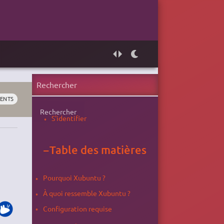
ENTS
Rechercher
S'identifier
−
Table des matières
Pourquoi Xubuntu ?
À quoi ressemble Xubuntu ?
Configuration requise