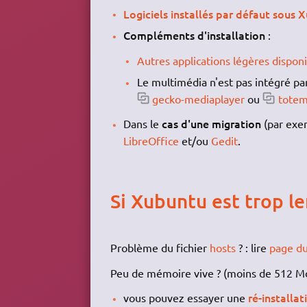
Logiciels installés par défaut sous 
Compléments d'installation
:
Autres applications légères dispon
Le multimédia n'est pas intégré pa
gecko-mediaplayer
ou
totem
cas d'une migration
Dans le
(par exe
LibreOffice
et/ou
Gedit
.
Si Xubuntu est trop le
Problème du fichier
hosts
? : lire
page d
Peu de mémoire vive ? (moins de 512 M
ré-installa
vous pouvez essayer une