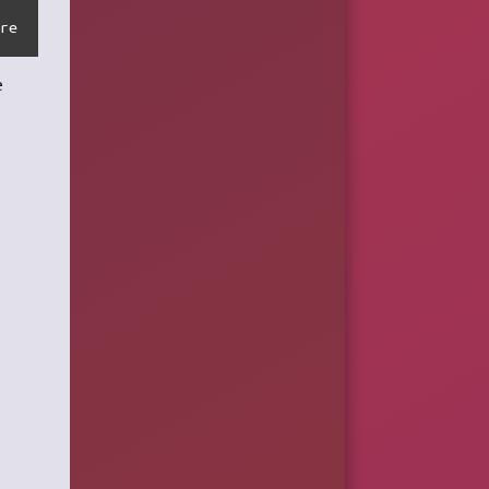
are
e