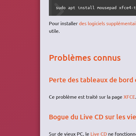
sudo apt install mousepad xfce4-
Pour installer
des logiciels supplémentai
utile.
Problèmes connus
Perte des tableaux de bord 
Ce problème est traité sur la page
XFCE
Bogue du Live CD sur les vi
Sur de vieux PC, le
Live CD
ne fonctionne