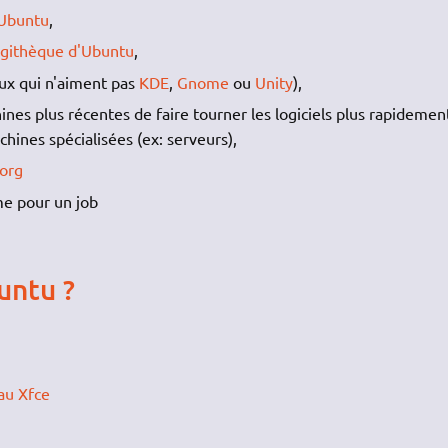
Ubuntu
,
ogithèque d'Ubuntu
,
ux qui n'aiment pas
KDE
,
Gnome
ou
Unity
),
s plus récentes de faire tourner les logiciels plus rapidemen
chines spécialisées (ex: serveurs),
.org
e pour un job
untu ?
au Xfce