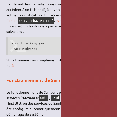
Par défaut, les utilisateurs ne sont pas notifiés lorsqu'ils
accèdent à un fichier déjà ouvert par un autre utilisateur. Pour
activer la notification d'un accès concurrentiel,
modifiez le
fichier
,
avec les droits d'administration
.
/etc/samba/smb.conf
Pour chacun des dossiers partagés, ajoutez les deux options
suivantes :
strict locking=yes

share modes=no
Vous trouverez un complément d'informations (en anglais)
ici
et
là
Fonctionnement de Samba
Le fonctionnement de Samba repose principalement sur trois
services (
daemons
):
,
et
. Lors de
smbd
nmbd
winbindd
l'installation des services de Samba, votre système Ubuntu a
été configuré automatiquement pour gérer ces services dès le
démarrage du système.