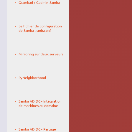
Gsambad / Gadmin-Samba
15:36
Le
thedamocles
25/02/2007,
Le fichier de configuration
10:58
de Samba : smb.conf
Le
27/04/2010,
Mirroring sur deux serveurs
19:10
Le
Lusseau
02/06/2012,
fabien
PyNeighborhood
10:04
Le
Decembry
30/11/2015,
Quentin
Samba AD DC - Intégration
18:10
de machines au domaine
Le
Decembry
30/11/2015,
Quentin
Samba AD DC - Partage
17:56