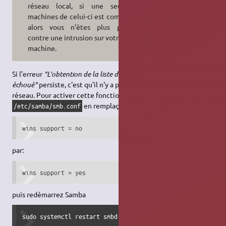
réseau local, si une seule des
machines de celui-ci est compromise
alors vous n'êtes plus protégés
contre une intrusion sur votre propre
machine.
Si l'erreur
"L'obtention de la liste des partages du serveur a
échoué"
persiste, c'est qu'il n'y a pas de serveur WINS sur votre
réseau. Pour activer cette fonction de Samba,
Ouvrez le fichier
en remplaçant:
/etc/samba/smb.conf
wins support = no
par:
wins support = yes
puis redémarrez Samba
sudo systemctl restart smbd