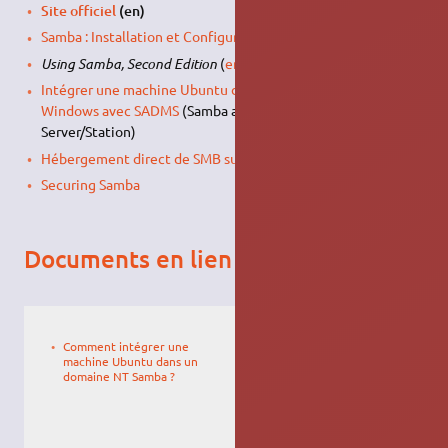
Site officiel
(en)
Samba : Installation et Configuration sur Ubuntu 22.04
(fr)
Using Samba, Second Edition
(
en ligne
et
O'Reilly Medias
)
Intégrer une machine Ubuntu dans un environnement
Windows avec SADMS
(Samba as Active Directory Member
Server/Station)
Hébergement direct de SMB sur TCP/IP
Securing Samba
Documents en lien avec Samba
Le
27/11/2025,
Comment intégrer une
09:09
machine Ubuntu dans un
domaine NT Samba ?
Le
fabien26
24/06/2007,