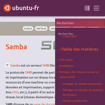
NOBLE
PARTAGE
ADMINISTRATION
WINDOWS
RÉSEAU
Rechercher
S'identifier
Samba
−
Table des matières
Pré-requis
Samba
est un serveur
SMB
libre et disponible sur Linux.
Installation
Partager des ressources sur un
Le protocole
SMB
permet de partager des fichiers, répertoires
réseau local
et imprimantes sur un réseau local. Ceci permet d'accéder aux
ressources d'une machine ou connectées à elle (répertoires de
Partager un dossier personnel
données et imprimantes, support de stockage connecté à une
Partager un dossier du système
box
,
NAS
, etc.), à partir d'un autre appareil situé sur un même
de fichiers
réseau local (réseau domestique ou d'entreprise).
Penser au Pare-feu
SMB
dispose de sa
page de documentation dédiée
.