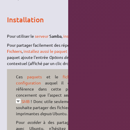
Installation
Pour utiliser le
serveur
Samba
,
installez le paquet
.
samba
Pour partager facilement des répertoires depuis
GNOME
Fichiers
,
installez aussi le paquet
. Ce
nautilus-share
paquet ajoute l'entrée
Options de partage
dans le menu
contextuel (affiché par un clic droit) des répertoires.
Ces
paquets
et le
fichier de
configuration
auquel il est fait
référence dans cette page ne
concernent que l'aspect
de
serveur
SMB
! Donc utile seulement si on
souhaite partager des fichiers ou des
imprimantes
depuis
Ubuntu.
Pour
accéder
à des partages
SMB
avec Ubuntu, n'hésitez pas à