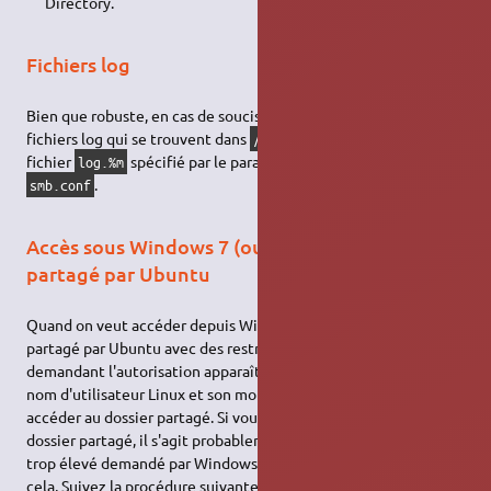
Directory.
Fichiers log
Bien que robuste, en cas de soucis, vous pouvez allez voir les
fichiers log qui se trouvent dans
dont le
/var/log/samba/
fichier
spécifié par le paramètre
de
log.%m
log file
.
smb.conf
Accès sous Windows 7 (ou 8) à un dossier
partagé par Ubuntu
Quand on veut accéder depuis Windows 7 ou 8 à un dossier
partagé par Ubuntu avec des restrictions de droits, une fenêtre
demandant l'autorisation apparaît. Il faut simplement donner le
nom d'utilisateur Linux et son mot de passe associé pour
accéder au dossier partagé. Si vous n'arrivez à accéder au
dossier partagé, il s'agit probablement d'un niveau de sécurité
trop élevé demandé par Windows par défaut. Pour résoudre
cela, Suivez la procédure suivante :