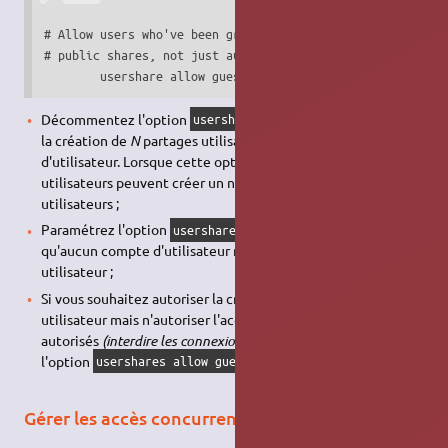
# Allow users who've been granted usershare privileges to 
# public shares, not just authenticated ones

	usershare allow guests = yes
Décommentez l'option
pour limiter
usershare max shares
la création de
N
partages utilisateurs par compte
d'utilisateur. Lorsque cette option est commentée, les
utilisateurs peuvent créer un nombre illimité de partages
utilisateurs ;
Paramétrez l'option
à
pour
usershares max shares
0
qu'aucun compte d'utilisateur ne puisse créer de partage
utilisateur ;
Si vous souhaitez autoriser la création de partages
utilisateur mais n'autoriser l'accès qu'aux utilisateurs
autorisés
(interdire les connexions invitées)
, paramétrez
l'option
à
.
usershares allow guests
no
Gérer les accès concurrentiels