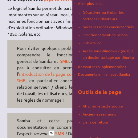
Aller plus loin...
Le logiciel
Samba
permet de partager des données et des
Désactiver ou limiter les
imprimantes sur un réseau local,
à destination
d'autres
partages utilisateurs
machines fonctionnant avec n'importe quel système
Gérer les accès concurrentiels
d'exploitation ordinaire : Windows, macOS, Linux, Android, iOS,
*BSD, Solaris, etc.
Fonctionnement de Samba
Fichiers log
Pour éviter quelques problèmes, et
Accès sous Windows 7 (ou 8) à
comprendre le fonctionnement
un dossier partagé par Ubuntu
général de
Samba
et
SMB
, n'hésitez
Ressources supplémentaires
pas à consulter en premier lieu
l'
introduction de la page concernant
Documents en lien avec Samba
SMB
, en particulier concernant la
relation
serveur
/
client
, le
groupe
Outils de la page
de travail
, les
utilisateurs
, la
casse
et
les règles de nommage !
Afficher le texte source
Anciennes révisions
Samba
et cette page de
Liens de retour
documentation ne concernent que
l'aspect
SMB
! Donc utile
serveur