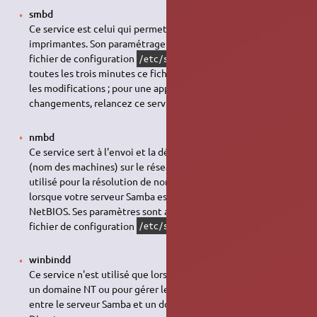
smbd
Ce service est celui qui permet le partage des fichiers et des
imprimantes. Son paramétrage se fait par l'intermédiaire du
fichier de configuration
.
vérifie
/etc/samba/smb.conf
smbd
toutes les trois minutes ce fichier pour prendre en compte
les modifications ; pour une application immédiate des
changements, relancez ce service !
nmbd
Ce service sert à l'envoi et la découverte des noms NetBIOS
(nom des machines) sur le réseau local. Il est également
utilisé pour la résolution de noms et la fonction WINS,
lorsque votre serveur Samba est le serveur d'un réseau
NetBIOS. Ses paramètres sont aussi renseignés dans le
fichier de configuration
.
/etc/samba/smb.conf
winbindd
Ce service n'est utilisé que lorsqu'un serveur Samba intègre
un domaine NT ou pour gérer les relations d'approbation
entre le serveur Samba et un domaine Windows / Active