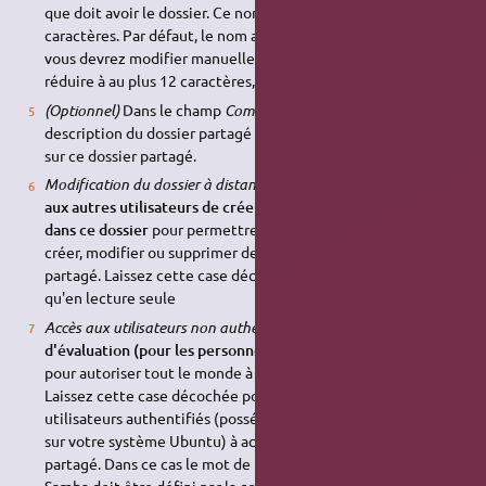
que doit avoir le dossier. Ce nom ne peut excéder 12
caractères. Par défaut, le nom actuel du dossier est recopié ;
vous devrez modifier manuellement ce champ pour le
réduire à au plus 12 caractères, si besoin est.
(Optionnel)
Dans le champ
Commentaire
, entrez la
description du dossier partagé ou des limitations imposées
sur ce dossier partagé.
Modification du dossier à distance :
Cochez la case
Permettre
aux autres utilisateurs de créer et de supprimer des fichiers
dans ce dossier
pour permettre aux autres utilisateurs de
créer, modifier ou supprimer des fichiers dans votre dossier
partagé. Laissez cette case décochée pour n'autoriser l'accès
qu'en lecture seule
Accès aux utilisateurs non authentifiés :
Cochez la case
Accès
d'évaluation (pour les personnes sans compte utilisateur)
pour autoriser tout le monde à accéder au dossier partagé.
Laissez cette case décochée pour n'autoriser que les
utilisateurs authentifiés (possédant un compte d'utilisateur
sur votre système Ubuntu) à accéder au contenu du dossier
partagé. Dans ce cas le mot de passe de l'utilisateur pour
Samba doit être défini par la commande: