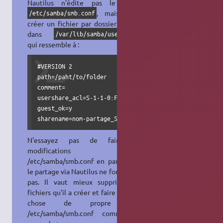
Nautilus n'édite pas le fichier
, mais il va
/etc/samba/smb.conf
créer un fichier par dossier partagé
dans
/var/lib/samba/usershares
qui ressemble à :
#VERSION 2

path=/paht/to/folder

comment=

usershare_acl=S-1-1-0:F

guest_ok=y

sharename=nom-partage_SMB
N'essayez pas de faire des
modifications dans
/etc/samba/smb.conf en parallèle si
le partage via Nautilus ne fonctionne
pas. Il vaut mieux supprimer les
fichiers qu'il a créer et faire quelque
chose de propre dans
/etc/samba/smb.conf comme par