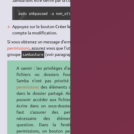
sudo smbpasswd -a nom_utilisateur
Appuyez sur le bouton
Créer le partage
pour prendre en
compte la modification.
Si vous obtenez un message d'erreur relatif à un problème de
permissions
, assurez vous que l'utilisateur appartienne bien au
groupe
(voir paragraphe ci-dessus).
sambashare
A savoir : les privilèges d'accès aux
fichiers ou dossiers fournis par
Samba n'ont pas priorité sur les
permissions
des éléments contenus
dans le dossier partagé. Ainsi, pour
pouvoir accéder aux fichiers inclus,
écrire dans un sous-dossier, etc, il
faut s'assurer des permissions
nécessaire des éléments en
question. Dans la fenêtre des
permissions, un bouton permet de