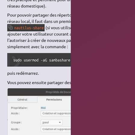
réseau domestique).
Pour pouvoir partager des répertoires ou des fichiers sur votre
réseau local, il faut dans un premier temps
installer le paquet
(si vous utilisez
GNOME
). Il faut ensuite
nautilus-share
ajouter votre utilisateur courant au
groupe
pour
sambashare
l'autoriser à créer de nouveaux partages. Vous pouvez le faire
simplement avec la commande :
sudo usermod -aG sambashare $USER
puis redémarrez.
Vous pouvez ensuite partager des répertoires ou des fichiers :