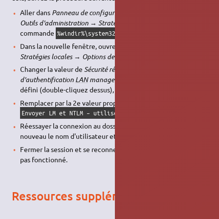
Aller dans
Panneau de configuration
→
Système et sécurité
→
Outils d'administration
→
Stratégie de sécurité locale
(ou la
commande
),
%windir%\system32\secpol.msc /s
Dans la nouvelle fenêtre, ouvrez l'arborescence sur
Stratégies locales
→
Options de sécurité
,
Changer la valeur de
Sécurité réseau : niveau
d'authentification
LAN
manager
qui par défaut n'est pas
défini (double-cliquez dessus),
Remplacer par la 2e valeur proposée
,
Envoyer LM et NTLM – utiliser NTLMv2 si négocié
Réessayer la connexion au dossier partagé (rentrez à
nouveau le nom d'utilisateur et le mot de passe),
Fermer la session et se reconnecter si le point précédent n'a
pas fonctionné.
Ressources supplémentaires