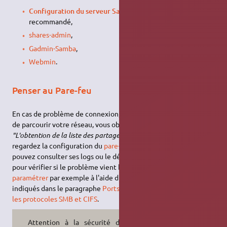
Configuration du serveur Samba (system-config-samba)
recommandé,
shares-admin
,
Gadmin-Samba
,
Webmin
.
Penser au Pare-feu
En cas de problème de connexion, si par exemple, en essayant
de parcourir votre réseau, vous obtenez ce message d'erreur:
"L'obtention de la liste des partages du serveur a échoué"
,
regardez la configuration du
pare-feu
de chaque machine. Vous
pouvez consulter ses logs ou le désactiver temporairement,
pour vérifier si le problème vient bien de là, avant de le
paramétrer
par exemple à l'aide d'
ufw
. Les ports à ouvrir sont
indiqués dans le paragraphe
Ports liés au partage de fichiers par
les protocoles SMB et CIFS
.
Attention à la sécurité de votre