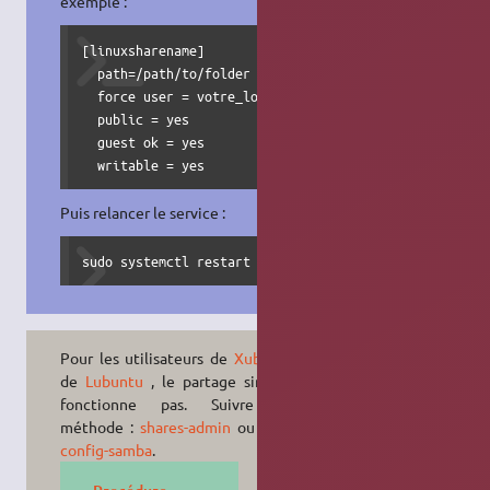
exemple :
[linuxsharename]

  path=/path/to/folder

  force user = votre_login_Ubuntu

  public = yes

  guest ok = yes

  writable = yes
Puis relancer le service :
sudo systemctl restart smbd
Pour les utilisateurs de
Xubuntu
et
de
Lubuntu
, le partage simple ne
fonctionne pas. Suivre cette
méthode :
shares-admin
ou
system-
config-samba
.