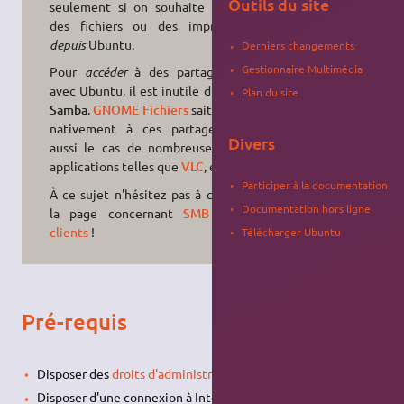
Outils du site
seulement si on souhaite partager
des fichiers ou des imprimantes
depuis
Ubuntu.
Derniers changements
Gestionnaire Multimédia
Pour
accéder
à des partages
SMB
avec Ubuntu, il est inutile d'installer
Plan du site
Samba
.
GNOME Fichiers
sait accéder
nativement à ces partages, c'est
Divers
aussi le cas de nombreuses autres
applications telles que
VLC
, etc.
Participer à la documentation
À ce sujet n'hésitez pas à consulter
Documentation hors ligne
la page concernant
SMB
et ses
clients
!
Télécharger Ubuntu
Pré-requis
Disposer des
droits d'administration
.
Disposer d'une connexion à Internet configurée et activée.