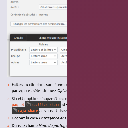
Faites un clic-droit sur l'élément que vous souhaitez
partager et sélectionnez
.
Options de partage
Si cette option n'apparaît pas dans le menu,
installez le
paquet
, si vous utilisez
GNOME
, et
nautilus-share
, si vous utilisez
MATE
.
caja-share
Cochez la case
Partager ce dossier
.
Dans le champ
Nom du partage
, saisissez le nom de partage