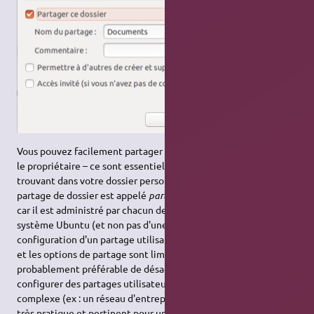
Vous pouvez facilement partager un répertoire dont vous êtes
le propriétaire – ce sont essentiellement les répertoires se
trouvant dans votre dossier personnel d'Ubuntu. Ce mode de
partage de dossier est appelé
partage utilisateur
(ou
usershare
),
car il est administré par chacun des utilisateurs de votre
système Ubuntu (et non pas d'une manière centralisée). La
configuration d'un partage utilisateur se fait très simplement,
et les options de partage sont limitées. De ce fait, il est
probablement préférable de désactiver la capacité de
configurer des partages utilisateur au sein d'une structure
complexe (ex : un réseau d'entreprise) ; toutefois, ce mode est
très pratique et pertinent pour un partage simple (ex : sur un