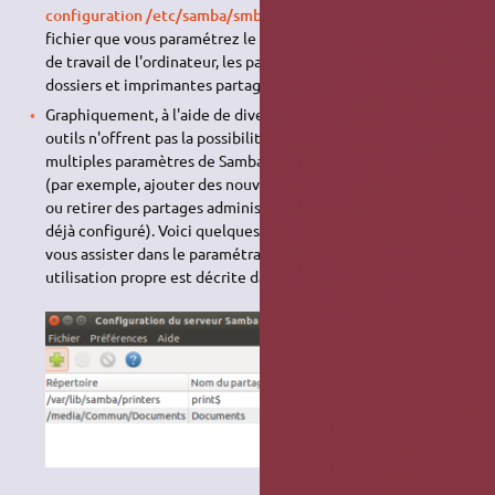
configuration /etc/samba/smb.conf de Samba
. C'est dans ce
fichier que vous paramétrez le nom du domaine et le groupe
de travail de l'ordinateur, les paramètres de sécurité et les
dossiers et imprimantes partagés.
Graphiquement, à l'aide de divers outils. Cependant, tous les
outils n'offrent pas la possibilité de configurer tous les
multiples paramètres de Samba. Ces outils sont fort utiles
(par exemple, ajouter des nouveaux partages administratifs
ou retirer des partages administratifs d'un serveur Samba
déjà configuré). Voici quelques outils graphiques pouvant
vous assister dans le paramétrage de vos partages ; leur
utilisation propre est décrite dans leur document dédié :