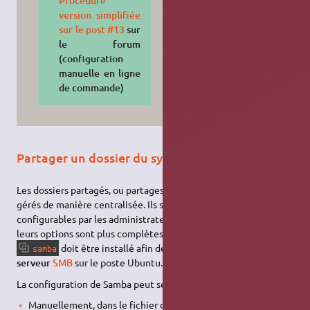
Procédure
version simplifiée
sur le post #13
sur
le forum
(configuration
manuelle en ligne
de commande)
Partager un dossier du système de fichiers
Les dossiers partagés, ou partages administratifs (
shares
), sont
gérés de manière centralisée. Ils sont uniquement
configurables par les administrateurs du système Ubuntu, et
leurs options sont plus complètes. Le paquet supplémentaire
doit être installé afin de profiter de la fonctionnalité
samba
serveur
SMB
sur le poste Ubuntu.
La configuration de Samba peut se faire :
Manuellement, dans le fichier de configuration
Le fichier de