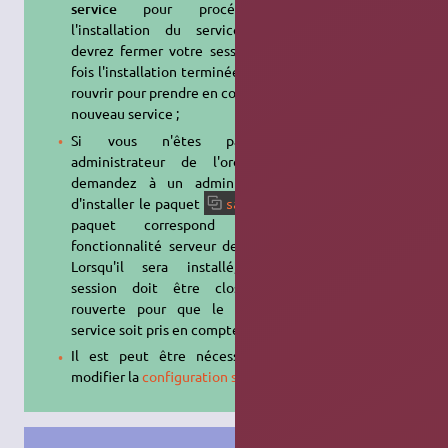
service
pour procéder à
l'installation du service. Vous
devrez fermer votre session, une
fois l'installation terminée, puis la
rouvrir pour prendre en compte ce
nouveau service ;
Si vous n'êtes pas un
administrateur de l'ordinateur,
demandez à un administrateur
d'installer le paquet
. Ce
samba
paquet correspond à la
fonctionnalité serveur de Samba.
Lorsqu'il sera installé, votre
session doit être close puis
rouverte pour que le nouveau
service soit pris en compte.
Il est peut être nécessaire de
modifier la
configuration samba