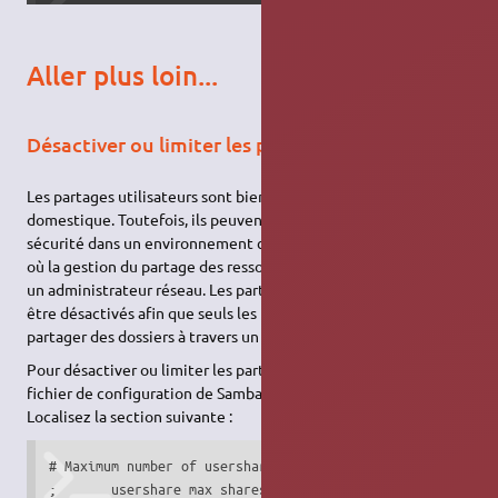
Aller plus loin...
Désactiver ou limiter les partages utilisateurs
Les partages utilisateurs sont bien pratiques dans un milieu
domestique. Toutefois, ils peuvent représenter un risque de
sécurité dans un environnement contrôlé, tel une entreprise,
où la gestion du partage des ressources devrait être confiée à
un administrateur réseau. Les partages utilisateurs devraient
être désactivés afin que seuls les membres autorisés puissent
partager des dossiers à travers un réseau local.
Pour désactiver ou limiter les partages utilisateurs, ouvrez le
fichier de configuration de Samba
.
/etc/samba/smb.conf
Localisez la section suivante :
# Maximum number of usershare. 0 (default) means that user
;	usershare max shares = 100
