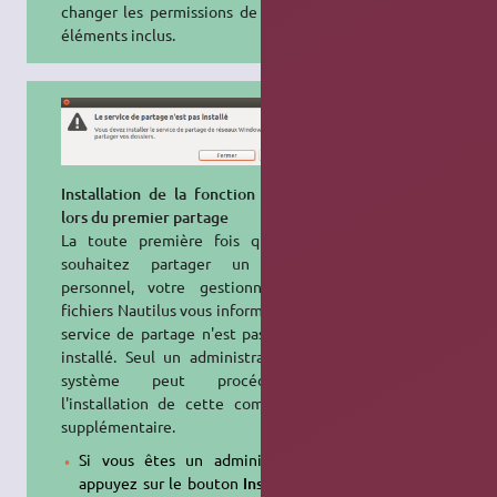
changer les permissions de tous les
éléments inclus.
Installation de la fonction serveur,
lors du premier partage
La toute première fois que vous
souhaitez partager un dossier
personnel, votre gestionnaire de
fichiers Nautilus vous informe que le
service de partage n'est pas encore
installé. Seul un administrateur du
système peut procéder à
l'installation de cette composante
supplémentaire.
Si vous êtes un administrateur,
appuyez sur le bouton
Installer le