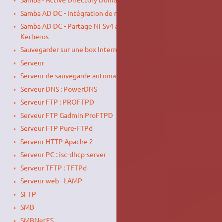
Samba AD DC - Intégration de machines au domaine
Samba AD DC - Partage NFSv4 avec authentification
Kerberos
Sauvegarder sur une box Internet grâce à Restic
Serveur
Serveur de sauvegarde automatique : BackupPC
Serveur DNS : PowerDNS
Serveur FTP : PROFTPD
Serveur FTP Gadmin ProFTPD
Serveur FTP Pure-FTPd
Serveur HTTP Apache 2
Serveur PC : isc-dhcp-server
Serveur TFTP : TFTPd
Serveur web - LAMP
SFTP
SMB
SMBNetFS