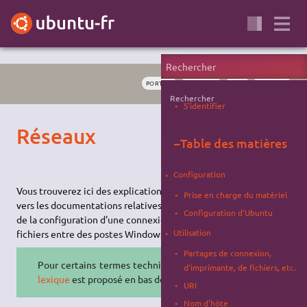
PORTAIL
INTERNET
WEB
PARTAGE
Rechercher
S'identifier
Réseaux
−
Table des matières
Configuration
Vous trouverez ici des explications et liens
Prise en charge du matériel
vers les documentations relatives à Internet et aux
réseaux
,
Configuration d'Ubuntu
de la configuration d'une connexion à
Internet
aux partages de
Utilisation
fichiers entre des postes Windows et Linux…
Partages de connexion,
Pour certains termes techniques, un
d'imprimante, de fichiers, etc.
lexique
est proposé en bas de page.
URI
Nom d'hôte