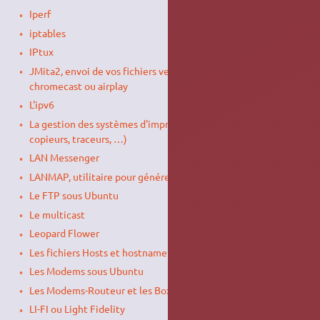
Iperf
iptables
IPtux
JMita2, envoi de vos fichiers vers un appareil upnp,
chromecast ou airplay
L'ipv6
La gestion des systèmes d'impression (imprimantes,
copieurs, traceurs, …)
LAN Messenger
LANMAP, utilitaire pour générer le plan de son réseau
Le FTP sous Ubuntu
Le multicast
Leopard Flower
Les fichiers Hosts et hostname
Les Modems sous Ubuntu
Les Modems-Routeur et les Box sous Ubuntu
LI-FI ou Light Fidelity