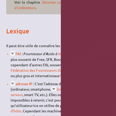
Voir la chapitre
Sécuriser son réseau
d'ordinateurs
.
Lexique
Il peut être utile de connaître les termes suivants :
FAI
:
ournisseur d'
ccès à
nternet
. En France il s'agit le
F
A
I
plus souvent de Free, SFR, Bouygues ou Orange. Il existe
cependant d'autres
FAI
, souvent associatifs – voir la
Fédération des Fournisseurs d'Accès Internet Associatifs
–
2)
ou plus gros et internationaux
.
adresse IP
: C'est l'adresse d'un appareil sur le réseau
(ordinateur, smartphone,
box
,
routeur
, imprimante,
serveur
, smart TV, etc.). Elles sont longues et souvent
impossibles à retenir, c'est pourquoi en tant
qu'utilisateur·ice on utilise de préférence plutôt un
nom
d'hôte
. Cependant les machines ont besoins de ces adresses