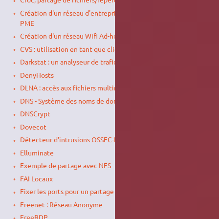
Création d'un réseau d'entreprise pour une TPME ou une
PME
Création d'un réseau Wifi Ad-hoc
CVS : utilisation en tant que client
Darkstat : un analyseur de trafic réseau
DenyHosts
DLNA : accès aux fichiers multimédia du réseau
DNS - Système des noms de domaine
DNSCrypt
Dovecot
Détecteur d'intrusions OSSEC-HIDS
Elluminate
Exemple de partage avec NFS
FAI Locaux
Fixer les ports pour un partage NFS
Freenet : Réseau Anonyme
FreeRDP