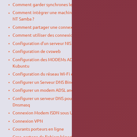
Comment garder synchrones les horloges d'un réseau local
Comment intégrer une machine Ubuntu dans un domaine
NT Samba ?
Comment partager une connexion internet ?
Comment utiliser des connexions ODBC ?
Configuration d'un serveur NIS
Configuration de cvsweb
Configuration des MODEMs ADSL sous Linux Ubuntu et
Kubuntu
Configuration du réseau Wi-Fi en ligne de commande
Configurer un Serveur DNS Bind9 pour son poste de travail
Configurer un modem ADSL ancienne génération (PPPOE)
Configurer un serveur DNS pour son poste de travail avec
Dnsmasq
Connexion Modem ISDN sous Ubuntu
Connexion VPN
Courants porteurs en ligne
Croc, partage de fichiers/répertoires en pair à pair