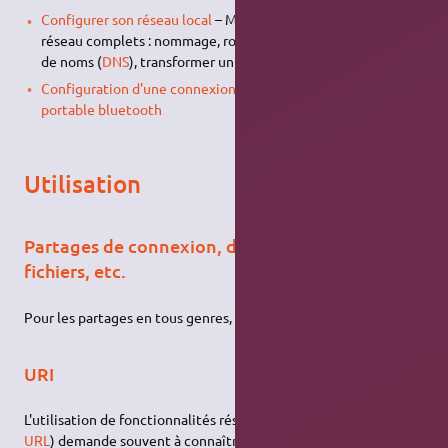
Configurer son réseau local
– Mise en place des services
réseau complets : nommage, routage internet et résolutions
de noms (
DNS
), transformer un ordinateur en routeur, etc.
Configuration d'une connexion internet via un téléphone
portable bluetooth
Utilisation
Partages de connexion, d'imprimante, de
fichiers, etc.
Pour les partages en tous genres, voir la page
Partage
.
URI
L'utilisation de fonctionnalités réseau (y compris
Internet
, voir
URL
) demande souvent à connaître l'adresse des services qui y