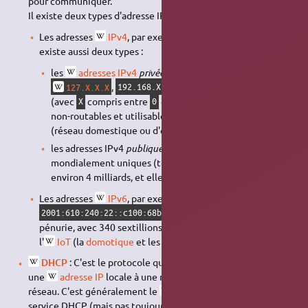
pour communiquer.
Il existe deux types d'adresse IP :
Les adresses
IPv4
, par exemple :
. Il en
193.43.55.67
existe aussi deux types :
les
adresses IPv4
privées
, qui sont de la forme :
,
,
ou
127.X.X.X
192.168.X.X
10.X.X.X
172.Y.X.X
(avec
compris entre
et
, et
entre
et
),
X
0
255
Y
16
31
non-routables et utilisables sur un
réseau privé
(réseau domestique ou d'entreprise),
les adresses IPv4
publiques
, routables sur
Internet
et
mondialement uniques (toutes les autres). Il en existe
environ 4 milliards, et elles sont en pénurie.
Les adresses
IPv6
, par exemple :
. Elles visent à résoudre cette
2001:610:240:22::c100:68b
pénurie, avec 340 sextillions d'adresses, entre autre pour
l'
IoT
(la
domotique
et les objets connectés).
DHCP
: C'est le protocole qui assigne automatiquement
une
adresse IP
locale à une machine qui se connecte au
réseau. C'est généralement le
routeur
qui fournit le
service
DHCP
(mais pas toujours, voir par ex. le
Pi-hole
).