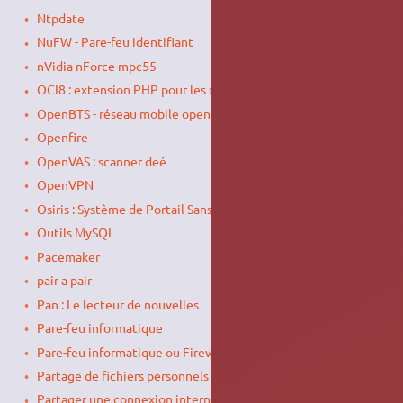
Ntpdate
NuFW - Pare-feu identifiant
nVidia nForce mpc55
OCI8 : extension PHP pour les connexions avec Oracle
OpenBTS - réseau mobile open source
Openfire
OpenVAS : scanner deé
OpenVPN
Osiris : Système de Portail Sans Serveur
Outils MySQL
Pacemaker
pair a pair
Pan : Le lecteur de nouvelles
Pare-feu informatique
Pare-feu informatique ou Firewall
Partage de fichiers personnels
Partager une connexion internet entre un PC et une Xbox