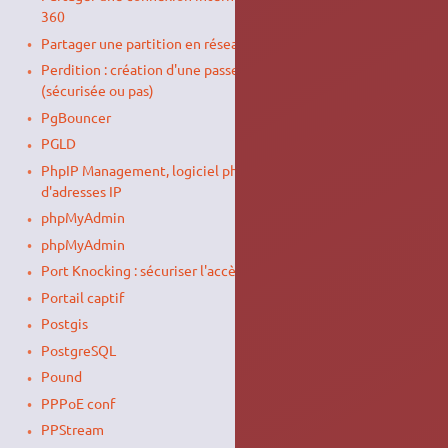
360
Partager une partition en réseau
Perdition : création d'une passerelle pour l'IMAP et le POP3
(sécurisée ou pas)
PgBouncer
PGLD
PhpIP Management, logiciel php de gestion d'un parc
d'adresses IP
phpMyAdmin
phpMyAdmin
Port Knocking : sécuriser l'accès à un port
Portail captif
Postgis
PostgreSQL
Pound
PPPoE conf
PPStream