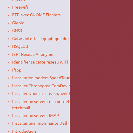
Freewifi
FTP avec GNOME Fichiers
Gigolo
GNS3
Gufw : interface graphique du pare-feu UFW
HSQLDB
I2P : Réseau Anonyme
Identifier sa carte réseau WIFI
Iftop
Installation modem SpeedTouch USB/330
Installer Chronopost ComDevice sur Ubuntu
Installer Ubuntu sans iso, avec l'image netboot
Installer un serveur de courriel avec postfix, procmail et
fetchmail
Installer un serveur IMAP
Installer une imprimante Dell
Introduction