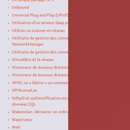
Unbound
Universal Plug and Play (UPnP)
Utilisation d'un serveur daap pour partager de la musique
Utiliser un scanner en réseau
Utilitaire de gestion des connexions réseau
NetworkManager
Utilitaire de gestion des connexions réseaux ConnMan
VirtualBox et le réseau
Visionneur de bureaux distants Gitso
Visionneur de bureaux distants Remmina
VPNC ou « libérer » sa connexion VPN Cisco Systems®
VPNtunnel.se
VsftpD et authentification via pam_mysql sur base de
données SQL
Wakeonlan : démarrer un ordinateur à distance
Warpinator
Web