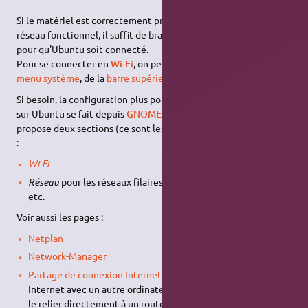
Si le matériel est correctement pris en charge par Ubuntu, et le
réseau fonctionnel, il suffit de brancher un
câble
Ethernet
pour qu'Ubuntu soit connecté.
Pour se connecter en
Wi-Fi
, on peut passer directement par
le
menu système
, de la
barre supérieure
d'Ubuntu.
Si besoin, la configuration plus poussée des connexions réseau
sur Ubuntu se fait depuis
GNOME Paramètres
. Son interface
propose deux sections (ce sont les premières en haut à gauche)
:
Wi-Fi
Réseau
pour les réseaux filaires (
Ethernet
),
proxy
,
VPN
,
etc.
Voir aussi les pages :
Netplan
Network-Manager
Partage de connexion Internet
– Partager sa connexion
Internet avec un autre ordinateur, quand il est impossible de
le relier directement à un routeur.