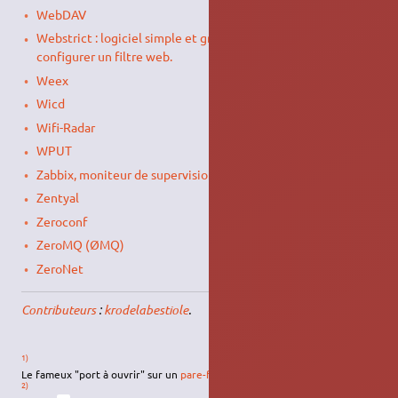
WebDAV
Webstrict : logiciel simple et graphique permettant de
configurer un filtre web.
Weex
Wicd
Wifi-Radar
WPUT
Zabbix, moniteur de supervision
Zentyal
Zeroconf
ZeroMQ (ØMQ)
ZeroNet
Contributeurs
:
krodelabestiole
.
1)
Le fameux "port à ouvrir" sur un
pare-feu
…
2)