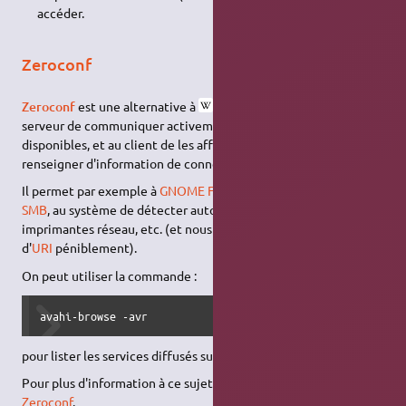
accéder.
Zeroconf
Zeroconf
est une alternative à
NetBIOS
qui permet au
serveur de communiquer activement sur les partages qu'il rend
disponibles, et au client de les afficher sans avoir besoin de
renseigner d'information de connexion particulière.
Il permet par exemple à
GNOME Fichiers
d'afficher les partages
SMB
, au système de détecter automatiquement les
imprimantes réseau, etc. (et nous évite d'avoir à renseigner
d'
URI
péniblement).
On peut utiliser la commande :
avahi-browse -avr
pour lister les services diffusés sur un réseau.
Pour plus d'information à ce sujet, voir la page concernant
Zeroconf
.