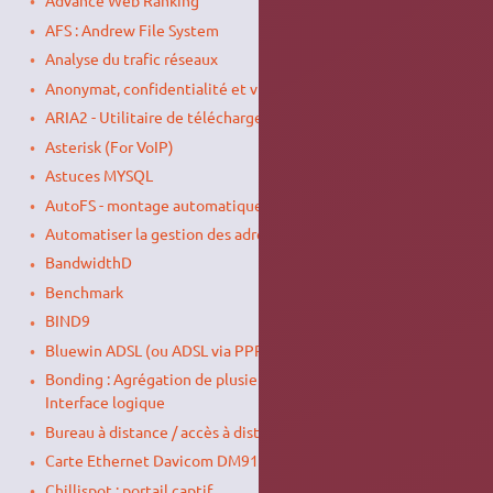
Advance Web Ranking
AFS : Andrew File System
Analyse du trafic réseaux
Anonymat, confidentialité et vie privée
ARIA2 - Utilitaire de téléchargement à haute vitesse
Asterisk (For VoIP)
Astuces MYSQL
AutoFS - montage automatique de systèmes de fichier
Automatiser la gestion des adresses IP dynamiques
BandwidthD
Benchmark
BIND9
Bluewin ADSL (ou ADSL via PPPoE)
Bonding : Agrégation de plusieurs Interfaces réseaux en une
Interface logique
Bureau à distance / accès à distance
Carte Ethernet Davicom DM9102
Chillispot : portail captif