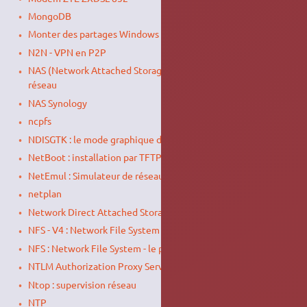
MongoDB
Monter des partages Windows avec une interface graphique
N2N - VPN en P2P
NAS (Network Attached Storage) : Unité de stockage en
réseau
NAS Synology
ncpfs
NDISGTK : le mode graphique de NDISWrapper
NetBoot : installation par TFTP, PXE, DHCP
NetEmul : Simulateur de réseau LAN gratuit
netplan
Network Direct Attached Storage (NDAS)
NFS - V4 : Network File System - le partage réseau sous Linux
NFS : Network File System - le partage réseau sous Linux
NTLM Authorization Proxy Server
Ntop : supervision réseau
NTP