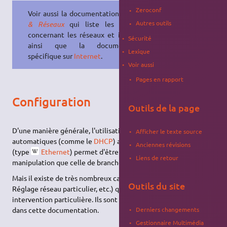
Zeroconf
Voir aussi la documentation
Internet
Autres outils
& Réseaux
qui liste les logiciels
concernant les réseaux et internet,
Sécurité
ainsi que la documentation
Lexique
spécifique sur
Internet
.
Voir aussi
Pages en rapport
Configuration
Outils de la page
D'une manière générale, l'utilisation des paramètres
Afficher le texte source
automatiques (comme le
DHCP
) avec une connexion filaire
Anciennes révisions
(type
Ethernet
) permet d'être connecté sans aucune autre
Liens de retour
manipulation que celle de brancher le câble réseau.
Mais il existe de très nombreux cas de figure (Wifi,
ADSL
,
Outils du site
Réglage réseau particulier, etc.) qui peuvent nécessiter une
intervention particulière. Ils sont détaillés autant que possible
dans cette documentation.
Derniers changements
Gestionnaire Multimédia