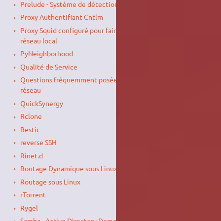
Prelude - Système de détection d'intrusion
Proxy Authentifiant Cntlm
Proxy Squid configuré pour faire du cache de paquet sur le
réseau local
PyNeighborhood
Qualité de Service
Questions fréquemment posées sur #ubuntu-fr à propos du
réseau
QuickSynergy
Rclone
Restic
reverse SSH
Rinet.d
Routage Dynamique sous Linux avec Bird
Routage sous Linux
rTorrent
Rygel
Samba - Active Directory Domain Controller (AD DC)