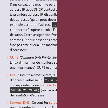
Dans ce cas, une machine paramétrée pour récupérer son
adresse IP avec
DHCP
contacte le serveur
DHCP
et récupère
la première adresse IP disponible sur la plage d'attribution
des adresses (qu'on peut déterminer). Elle se voit par
exemple attribuer l'adresse
. La seconde à se
192.168.0.1
connecter récupère ensuite l'adresse
, et ainsi
192.168.0.2
de suite. Cette assignation éventuellement chaotique des
adresses IP peut poser des problèmes de conflits : attention
à ne pas attribuer à une machine d'IP fixe dans cette plage
d'adresses !
CUPS
(Common Unix Printer Service)
: Système permettant à
Linux d'imprimer de manière standardisée (et de partager
une imprimante). CUPS est installé par défaut sur Ubuntu.
DNS
(Domain Name System)
: C'est le mécanisme qui permet
d'obtenir l'adresse IP (
par exemple)
212.43.230.226
correspondant à un
nom de domaine
tel que
(on parle de
résoudre
une adresse IP, et
doc.ubuntu-fr.org
de
résolution
d'adresse).
Serveur DNS
: Ce sont les
serveurs
que l'ordinateur utilise
pour résoudre les adresses IP.