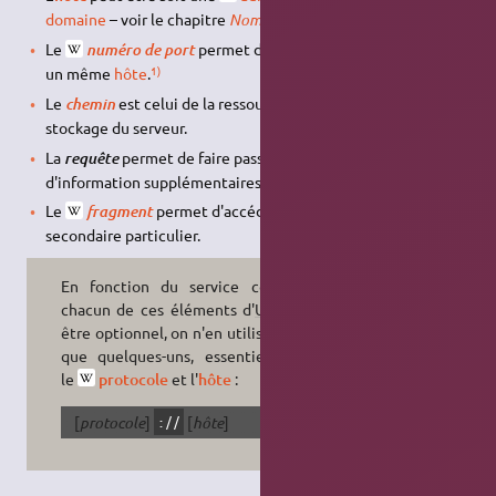
domaine
– voir le chapitre
Nom d'hôte
ci-dessous.
Le
permet d'utiliser plusieurs services sur
numéro de port
1)
un même
hôte
.
Le
est celui de la ressources sur le support de
chemin
stockage du serveur.
La
permet de faire passer des éléments
requête
d'information supplémentaires au
serveur
.
Le
permet d'accéder directement à un contenu
fragment
secondaire particulier.
En fonction du service concerné,
chacun de ces éléments d'
URI
peut
être optionnel, on n'en utilise jamais
que quelques-uns, essentiellement
le
protocole
et l'
hôte
:
[
protocole
]
[
hôte
]
://