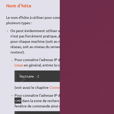
Nom d'hôte
Le nom d'hôte à utiliser pour construire un
URI
peut être de
plusieurs types :
On peut évidemment utiliser une
adresse IP
, mais ce
n'est pas forcément pratique, à moins de définir une IP fixe
pour chaque machine (soit au niveau de sa configuration
réseau, soit au niveau du serveur
DHCP
– la
box
ou le
routeur).
Pour connaître l'adresse IP d'une machine sous
Ubuntu
ou
Linux
en général, entrez la commande :
hostname -I
(voir aussi le chapitre
Connaître son adresse IP locale
).
Pour connaître l'adresse IP d'un poste
Windows
, entrez
dans la zone de recherche de Windows, puis dans la
cmd
fenêtre de commande ainsi ouverte, tapez :