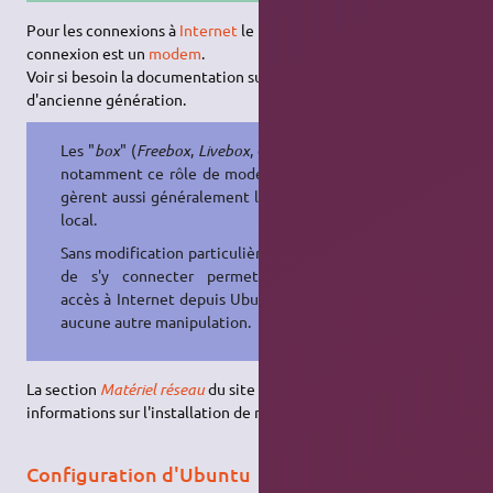
Pour les connexions à
Internet
le matériel qui gère la
connexion est un
modem
.
Voir si besoin la documentation sur le
matériel ADSL
d'ancienne génération.
Les "
box
" (
Freebox
,
Livebox
, etc.) ont
notamment ce rôle de modem, mais
gèrent aussi généralement le réseau
local.
Sans modification particulière, le fait
de s'y connecter permet d'avoir
accès à Internet depuis Ubuntu sans
aucune autre manipulation.
La section
Matériel réseau
du site contient également des
informations sur l'installation de matériels réseau spécifiques.
Configuration d'Ubuntu