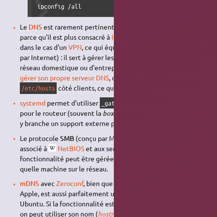
ipconfig /all
Le
DNS
est rarement pertinent sur un réseau domestique,
parce qu'il est plus consacré à
Internet
(sauf éventuellement
dans le cas d'un
VPN
, ce qui équivaut à un réseau personnel
par Internet) : il sert à gérer les
noms de domaine
. Sur un
réseau domestique ou d'entreprise on peut éventuellement
gérer son propre serveur DNS
, ou modifier chaque fichier
côté clients, ce qui reste assez contraignant.
/etc/hosts
systemd
permet d'utiliser
comme nom d'hôte
_gateway
pour le routeur (souvent la
box
fournie par le
FAI
), utile si on
y branche un support externe par exemple.
Le protocole
SMB
(conçu par Microsoft) est généralement
associé à
NetBIOS
et aux serveurs
WINS
. Cette
fonctionnalité peut être gérée par
Samba
ou n'importe
quelle machine sur le réseau.
mDNS
avec
Zeroconf
, bien que venant de l'écosystème
Apple, est aussi parfaitement utilisable (et pratique) avec
Ubuntu. Si la fonctionnalité est présente sur une machine,
on peut utiliser son nom (
hostname
) suivi de
pour y
.local