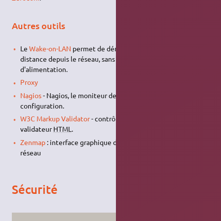
Autres outils
Le
Wake-on-LAN
permet de démarrer un ordinateur à
distance depuis le réseau, sans appuyer sur le bouton
d'alimentation.
Proxy
Nagios
- Nagios, le moniteur de supervision : installation et
configuration.
W3C Markup Validator
- contrôler ses pages avec un
validateur
HTML
.
Zenmap
: interface graphique destinée à la surveillance
réseau
Sécurité