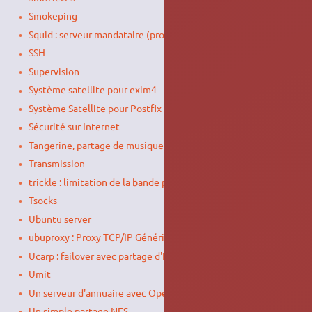
Smokeping
Squid : serveur mandataire (proxy)
SSH
Supervision
Système satellite pour exim4
Système Satellite pour Postfix
Sécurité sur Internet
Tangerine, partage de musique sur un réseau local
Transmission
trickle : limitation de la bande passante
Tsocks
Ubuntu server
ubuproxy : Proxy TCP/IP Générique
Ucarp : failover avec partage d'IP virtuelles
Umit
Un serveur d'annuaire avec OpenLDAP
Un simple partage NFS