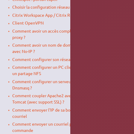
Choisir la configuration réseau au démarrage
Citrix Workspace App / Citrix Receiver
Client OpenVPN
Comment avoir un accès complet à Internet derrière un
proxy ?
Comment avoir un nom de domaine sur une IP dynamique
avec No-IP ?
Comment configurer son réseau local ?
Comment configurer un PC client Windows pour accéder à
un partage NFS
Comment configurer un serveur léger dns et dhcp alias
Dnsmasq ?
Comment coupler Apache2 avec un serveur d'application
Tomcat (avec support SSL) ?
Comment envoyer l'IP de sa box automatiquement par
courriel
Comment envoyer un courriel par smtp en ligne de
commande