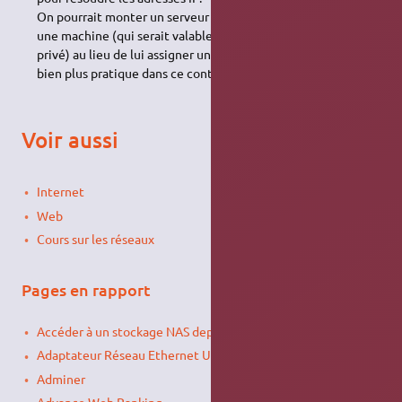
On pourrait monter un serveur
DNS
pour donner un
nom
à
une machine (qui serait valable seulement sur un réseau
privé) au lieu de lui assigner une adresse IP, mais
mDNS
est
bien plus pratique dans ce contexte.
Voir aussi
Internet
Web
Cours sur les réseaux
Pages en rapport
Accéder à un stockage NAS depuis toutes les applications
Adaptateur Réseau Ethernet USB 3.0 : Realtek RTL8153
Adminer