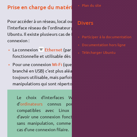
Plan du site
Prise en charge du matériel
Pour accéder à un réseau, local ou
Internet
, il faut que
Divers
l'interface réseau de l'ordinateur puisse être utilisée par
Ubuntu. Il existe plusieurs cas de figure en fonction du type de
Participer à la documentation
connexion :
Documentation hors ligne
La connexion
Ethernet
(par fil) est normalement
Télécharger Ubuntu
fonctionnelle et utilisable dès le premier démarrage.
Pour une connexion
Wi-Fi
(que le module soit intégré ou
branché en
USB
) c'est plus aléatoire. Elle est presque
toujours utilisable, mais parfois au prix de quelques
manipulations qui sont répertoriées sur la page
Wi-Fi
.
Le choix d'interfaces Wi-Fi ou
d'
ordinateurs
connus pour être
compatibles avec Linux permet
d'avoir une connexion fonctionnelle
sans manipulation, comme dans le
cas d'une connexion filaire.