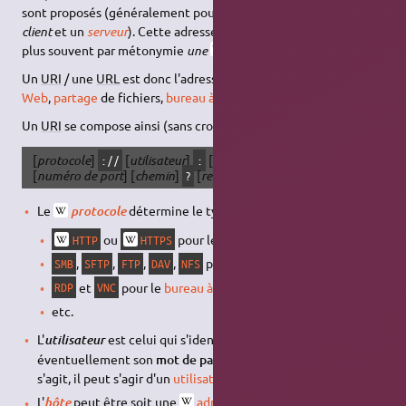
sont proposés (généralement pour la communication entre un
client
et un
serveur
). Cette adresse est appelée
un
URI
, ou
plus souvent par métonymie
une
URL
.
Un
URI
/ une
URL
est donc l'adresse d'un service réseau (site
Web
,
partage
de fichiers,
bureau à distance
, accès
SSH
, etc.).
Un
URI
se compose ainsi (sans crochet ni espace) :
[
protocole
]
[
utilisateur
]
[
mot de passe
]
[
hôte
]
://
:
@
:
[
numéro de port
] [
chemin
]
[
requête
]
[
fragment
]
?
#
Le
détermine le type de service dont il s'agit :
protocole
ou
pour le
Web
HTTP
HTTPS
,
,
,
,
pour le
partage
de fichiers
SMB
SFTP
FTP
DAV
NFS
et
pour le
bureau à distance
RDP
VNC
etc.
L'
est celui qui s'identifie au serveur, avec
utilisateur
éventuellement son
mot de passe
. Selon le service dont il
s'agit, il peut s'agir d'un
utilisateur
Linux (ou
pas
).
L'
peut être soit une
adresse IP
soit un
nom de
hôte