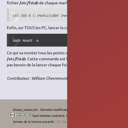
fichier
/etc/fstab
de chaque machine :
192.168.0.1:/media/sdb9 /media/partage nfs rw 0 0
Enfin, sur TOUS les PC, lancer la commande :
sudo mount -a
Ce qui va monter tous les points de montage configurés dans
/etc/fstab
. Cette commande est lancée au démarrage du PC,
pas besoin de la lancer chaque fois.
Contributeur : William Chevremont
disque_reseau.txt
· Dernière modification :
Le 15/12/2011, 15:17
de
127.0.0.1
Sauf mention contraire, le contenu de ce wiki est placé sous les
termes de la licence suivante :
CC Attribution-Noncommercial-Share Alike 4.0
International