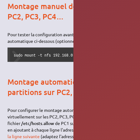
Montage manuel des partitions sur
PC2, PC3, PC4…
Pour tester la configuration avant mise en place du montage
automatique ci-dessous (optionnel). A effectuer sur chaque PC.
sudo mount -t nfs 192.168.0.1:/media/sdb9 /media/partage
Montage automatique des
partitions sur PC2, PC3, PC4…
Pour configurer le montage automatique de la partition
virtuellement sur les PC2, PC3, PC4…, il suffit de recopier le
fichier
/etc/hosts.allow
de PC1 sur chaque machine connectée
en ajoutant à chaque ligne l'adresse IP du serveur, et d'
insérer
la ligne suivante
(adaptez l'adresse IP à celle de PC1) dans le