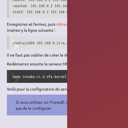
rquotad: 192.168.0.2 192.168.0.3 192.168.0.4

statd: 192.168.0.2 192.168.0.3 192.168.0.4
Enregistrez et fermez, puis
éditez le fichier
/etc/exports
et
insérez-y la ligne suivante :
/media/sdb9 192.168.0.2(rw,sync) 192.168.0.3(rw,sync) 192
Il ne faut pas oublier de créer le dossier /media/sdb9.
Redémarrez ensuite le serveur NFS :
sudo invoke-rc.d nfs-kernel-server restart
Voilà pour la configuration du serveur
NFS
du PC1.
Si vous utilisez un Firewall, n'oubliez
pas de le configurer.