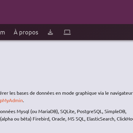
um
À propos
érer les bases de données en mode graphique via le navigateur
pMyAdmin
.
données Mysql (ou MariaDB), SQLite, PostgreSQL, SimpleDB,
pha ou bêta) Firebird, Oracle, MS SQL, ElasticSearch, ClickHo