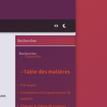
Rechercher
S'identifier
−
Table des matières
Pré-requis
Installation via le gestionnaire de
use.
paquets
Changer le thème de couleurs