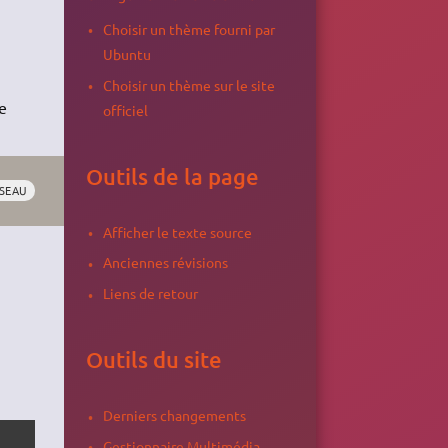
Choisir un thème fourni par
Ubuntu
Choisir un thème sur le site
e
officiel
Outils de la page
SEAU
Afficher le texte source
Anciennes révisions
Liens de retour
Outils du site
Derniers changements
Gestionnaire Multimédia