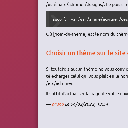
/usr/share/adminer/designs/. Le plus sim
sudo ln -s /usr/share/adminer/de
Où [nom-du-theme] est le nom du thème
Choisir un thème sur le site 
Si toutefois aucun thème ne vous convien
télécharger celui qui vous plait en le nom
/etc/adminer.
Il suffit d’actualiser la page de votre na
—
bruno
Le 04/02/2022, 13:54