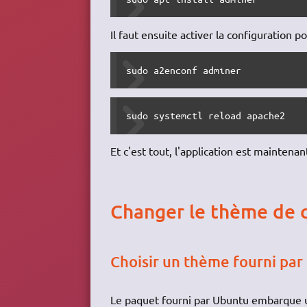
Il faut ensuite activer la configuration p
sudo a2enconf adminer
sudo systemctl reload apache2
Et c'est tout, l'application est maintenan
Changer le thème de 
Choisir un thème fourni pa
Le paquet fourni par Ubuntu embarque u