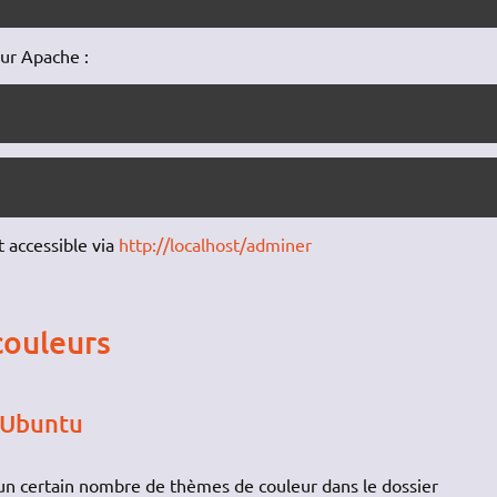
our Apache :
t accessible via
http://localhost/adminer
couleurs
r Ubuntu
n certain nombre de thèmes de couleur dans le dossier