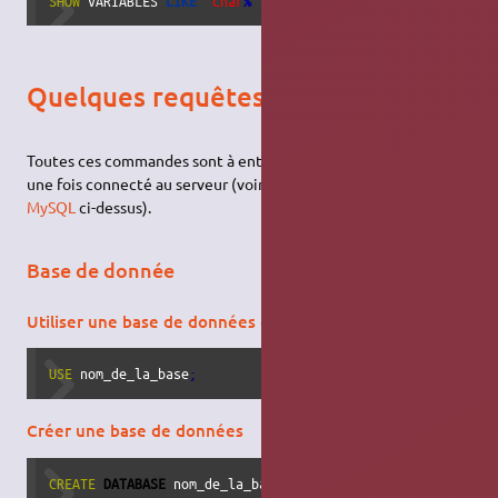
SHOW
 VARIABLES 
LIKE
'char
%
'
;
Quelques requêtes SQL
Toutes ces commandes sont à entrer dans le prompt de MySQL
une fois connecté au serveur (voir comment
lancer la console
MySQL
ci-dessus).
Base de donnée
Utiliser une base de données existante
USE
 nom_de_la_base
;
Créer une base de données
CREATE
DATABASE
 nom_de_la_base
;