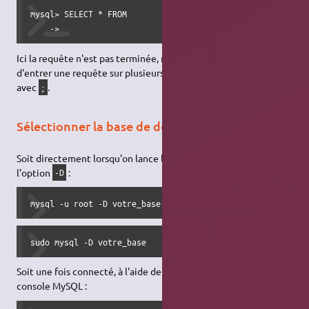
mysql> SELECT * FROM

    ->
Ici la requête n'est pas terminée, ni exécutée. Ceci permet
d'entrer une requête sur plusieurs lignes avant de la clôturer
avec
.
;
Sélectionner la base de données à utiliser
Soit directement lorsqu'on lance le client
avec
mysql
l'option
:
-D
mysql -u root -D votre_base -p
sudo mysql -D votre_base
Soit une fois connecté, à l'aide de l'instruction SQL
dans la
USE
console MySQL :