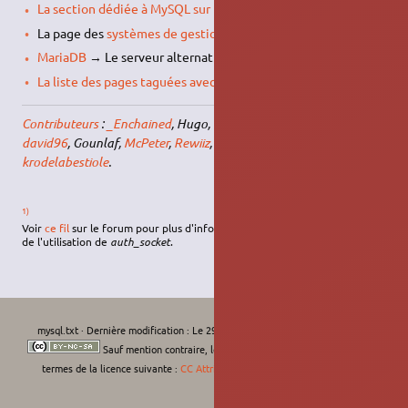
La section dédiée à MySQL sur Developpez.com
[fr]
La page des
systèmes de gestion de base de données
MariaDB
→ Le serveur alternatif 100% compatible MySQL
La liste des pages taguées avec MySQL
Contributeurs
:
_Enchained
, Hugo, Oscar Nsarhaza,
Ner0lph
,
david96
, Gounlaf,
McPeter
,
Rewiiz
, ernest-le-voyage,
krodelabestiole
.
1)
Voir
ce fil
sur le forum pour plus d'information au sujet des répercutions
de l'utilisation de
auth_socket
.
mysql.txt
· Dernière modification :
Le 29/07/2026, 09:55
de
krodelabestiole
Sauf mention contraire, le contenu de ce wiki est placé sous les
termes de la licence suivante :
CC Attribution-Noncommercial-Share Alike 4.0
International