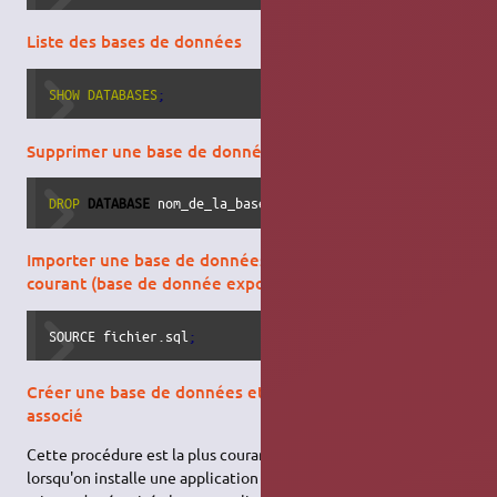
Liste des bases de données
SHOW
DATABASES
;
Supprimer une base de données
DROP
DATABASE
 nom_de_la_base
;
Importer une base de données située dans le répertoire
courant (base de donnée exportée en .sql)
SOURCE fichier.sql
;
Créer une base de données et un utilisateur qui lui est
associé
Cette procédure est la plus courante, c'est celle qu'on réalise
lorsqu'on installe une application web en production. Pour des