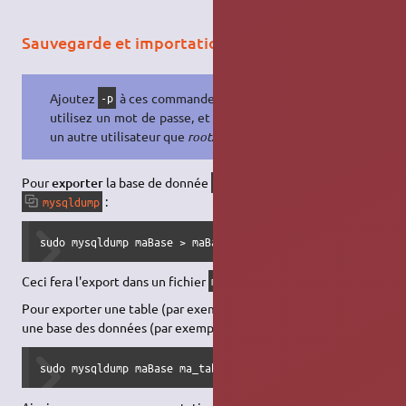
Sauvegarde et importation
Ajoutez
à ces commandes si vous
-p
utilisez un mot de passe, et
pour
-u
un autre utilisateur que
root
.
Pour
exporter
la base de donnée
, utilisez la commande
maBase
:
mysqldump
sudo mysqldump maBase > maBase_backup.sql
Ceci fera l'export dans un fichier
.
maBase_backup.sql
Pour exporter une table (par exemple
)appartenant à
ma_table
une base des données (par exemple
) :
maBase
sudo mysqldump maBase ma_table > ma_table.sql