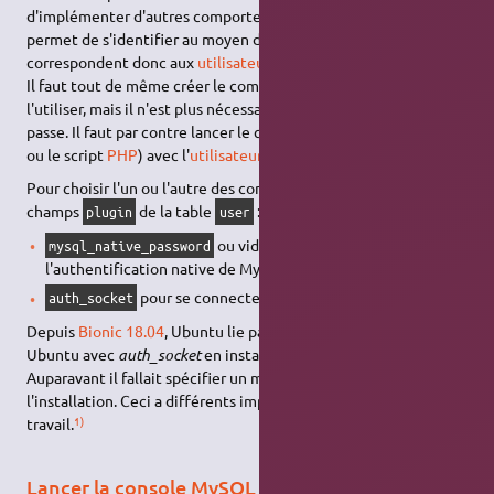
d'implémenter d'autres comportements, dont
auth_socket
qui
permet de s'identifier au moyen de comptes UNIX (qui
correspondent donc aux
utilisateurs
Ubuntu).
Il faut tout de même créer le compte sur MySQL pour pouvoir
l'utiliser, mais il n'est plus nécessaire de renseigner le mot de
passe. Il faut par contre lancer le client (la commande
mysql
ou le script
PHP
) avec l'
utilisateur
correspondant.
Pour choisir l'un ou l'autre des comportement, on renseigne le
champs
de la table
:
plugin
user
ou vide pour utiliser
mysql_native_password
l'authentification native de MySQL.
pour se connecter avec un utilisateur Ubuntu.
auth_socket
Depuis
Bionic 18.04
, Ubuntu lie par défaut le compte
root
de
Ubuntu avec
auth_socket
en installant MySQL.
Auparavant il fallait spécifier un mot de passe lors de
l'installation. Ceci a différents impacts sur les méthodes de
1)
travail.
Lancer la console MySQL