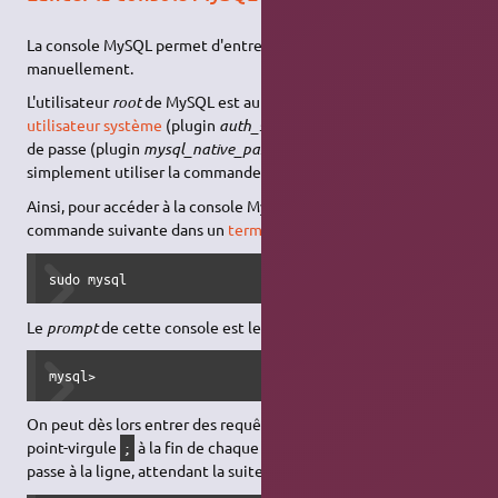
La console MySQL permet d'entrer des requêtes
SQL
manuellement.
L'utilisateur
root
de MySQL est authentifié par son compte
utilisateur
système
(plugin
auth_socket
) et non plus par un mot
de passe (plugin
mysql_native_password
). On peut donc
simplement utiliser la commande
.
sudo
Ainsi, pour accéder à la console MySQL, on entre donc la
commande suivante dans un
terminal
:
sudo mysql
Le
prompt
de cette console est le suivant :
mysql>
On peut dès lors entrer des requêtes
SQL
. Ne pas oublier le
point-virgule
à la fin de chaque requête, sans quoi le prompt
;
passe à la ligne, attendant la suite de la requête :