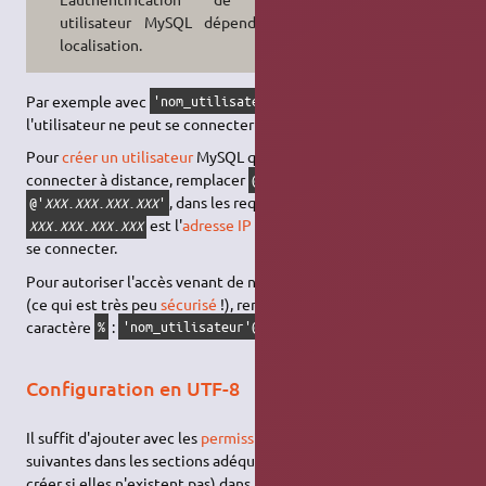
utilisateur MySQL dépend de sa
localisation.
Par exemple avec
,
'nom_utilisateur'@'localhost'
l'utilisateur ne peut se connecter que depuis la machine locale.
Pour
créer un utilisateur
MySQL qui soit autorisé à se
connecter à distance, remplacer
par
@'localhost'
, dans les requêtes le concernant, où
@'
XXX
.
XXX
.
XXX
.
XXX
'
est l'
adresse IP
d'où l'utilisateur doit pouvoir
XXX
.
XXX
.
XXX
.
XXX
se connecter.
Pour autoriser l'accès venant de n'importe quel emplacement
(ce qui est très peu
sécurisé
!), remplacer l'adresse IP par le
caractère
:
.
%
'nom_utilisateur'@'%'
Configuration en UTF-8
Il suffit d'ajouter avec les
permissions administrateur
les lignes
suivantes dans les sections adéquates (ne pas hésiter à les
créer si elles n'existent pas) dans le fichier