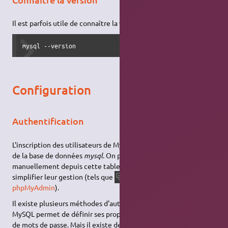
Il est parfois utile de connaître la version installée:
mysql --version
Configuration
Authentification
L'inscription des utilisateurs de MySQL se fait sur la table
users
de la base de données
mysql
. On peut donc les administrer
manuellement depuis cette table, mais il existe des outils pour
simplifier leur gestion (tels que
,
adminer
ou
mysqladmin
phpMyAdmin
).
Il existe plusieurs méthodes d'authentifications. Nativement
MySQL permet de définir ses propres couples d'utilisateurs et
de mots de passe. Mais il existe des
plugins
permettant