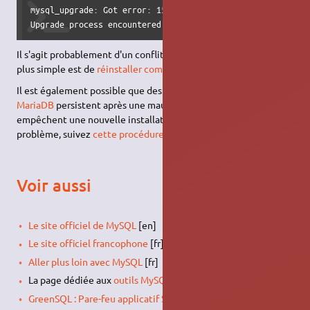
mysql_upgrade: Got error: 1524: Plugin 'unix_socket' is no
Upgrade process encountered error and will not continue.
Il s'agit probablement d'un conflit entre MySQL et
MariaDB
. Le
plus simple est de
réinstaller complètement MySQL
.
Il est également possible que des fichiers
systemd
pour
MariaDB
persistent après une mauvaise désinstallation, et
empêchent une nouvelle installation propre. Pour résoudre ce
problème, suivez
cette procédure
.
Voir aussi
Le site officiel de MySQL
[en]
Le site officiel francophone
[fr]
Aller plus loin avec MySQL
[fr]
La page dédiée aux
outils MySQL
GreenSQL : Pare-feu applicatif SQL