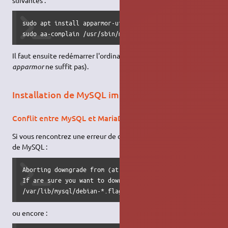
sudo apt install apparmor-utils

sudo aa-complain /usr/sbin/mysqld
Il faut ensuite redémarrer l'ordinateur (redémarrer le service
apparmor
ne suffit pas).
Installation de MySQL impossible
Conflit entre MySQL et MariaDB
Si vous rencontrez une erreur de ce type lors de l'installation
de MySQL :
Aborting downgrade from (at least) 10.0 to 5.7.

If are sure you want to downgrade to 5.7, remove the file

/var/lib/mysql/debian-*.flag and try installing again.
ou encore :