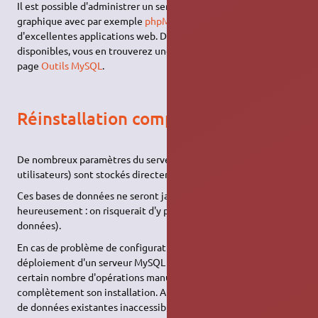
Il est possible d'administrer un serveur MySQL via une interface
graphique avec par exemple
phpMyAdmin
ou
Adminer
qui sont
d'excellentes applications web. D'autres outils sont
disponibles, vous en trouverez une liste non exhaustive sur la
page
Outils MySQL
.
Réinstallation complète
De nombreux paramètres du serveur MySQL (tels que ses
utilisateurs) sont stockés directement en base de données.
Ces bases de données ne seront jamais supprimées par
APT
(et
heureusement : on risquerait d'y perdre de précieuses
données).
En cas de problème de configuration lors d'un premier
déploiement d'un serveur MySQL on doit donc effectuer un
certain nombre d'opérations manuelles afin de réinitialiser
complètement son installation. Attention cela rendra les bases
de données existantes inaccessibles !