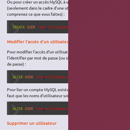
Ou pour créer un accès MySQL à un
utilisateur
Ubuntu
(seulement dans le cadre d'une utilisation avancée, et si vous
comprenez ce que vous faites) :
CREATE
USER
'nom
_
utilisateur'
@
'localhost'
 IDENTIFIED 
WITH
Modifier l'accès d'un utilisateur
Pour modifier l'accès d'un utilisateur MySQL existant, et
l'identifier par mot de passe (ou simplement changer son mot
de passe) :
ALTER
USER
'nom
_
utilisateur'
@
'localhost'
 IDENTIFIED 
WITH
 
Pour lier un compte MySQL existant à un utilisateur Ubuntu (il
faut que les noms d'utilisateur soient les mêmes) :
ALTER
USER
'nom
_
utilisateur'
@
'localhost'
 IDENTIFIED 
WITH
 
Supprimer un utilisateur