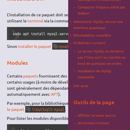
Compacter l'espace utilisé par
ibdata1
L'installation de ce paquet doit se faire de préférence en
utilisant le
terminal
via la commande :
Administrer MySQL via une une
interface graphique
sudo apt install mysql-server
Réinstallation complète
Problèmes courants
Sinon
installer le paquet
.
mysql-server
Le server MySQL ne démarre
pas ("time out") ou s'arrête au
Modules
bout de quelques secondes
Installation de MySQL
Certains
paquets
fournissent des fonctionnalité spécifiques à
impossible
certains usages (à moins de développer une application, ce
Voir aussi
sont généralement des dépendances qui s'installent
automatiquement avec
APT
).
Outils de la page
Par exemple, pour la bibliothèque
Qt5
pour MySQL,
installer
le paquet
.
libqt5sql5-mysql
Afficher le texte source
Pour lister les modules disponibles, avec
:
apt
Anciennes révisions