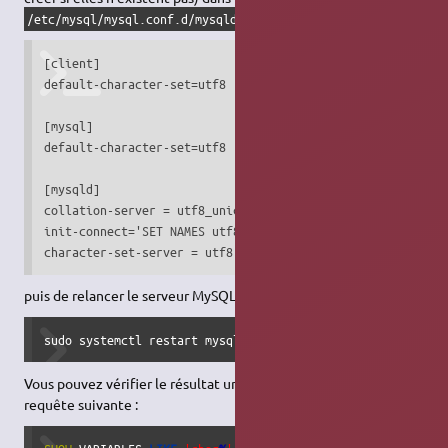
:
/etc/mysql/mysql.conf.d/mysqld.cnf
[client]

default-character-set=utf8

[mysql]

default-character-set=utf8

[mysqld]

collation-server = utf8_unicode_ci

init-connect='SET NAMES utf8'

character-set-server = utf8
puis de relancer le serveur MySQL :
sudo systemctl restart mysql
Vous pouvez vérifier le résultat une fois connecté grâce à la
requête suivante :