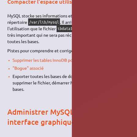
Compacter l'espace utilisé par ibdata1
MySQL stocke ses informations et bases de données dans le
répertoire
. Il arrive avec le temps et
/var/lib/mysql
l'utilisation que le fichier
occupe un espace disque
ibdata1
très important qui ne sera pas récupéré même en supprimant
toutes les bases.
Pistes pour comprendre et corriger ce problème :
Supprimer les tables InnoDB pour récupérer l'espace
"Bogue" associé
Exporter toutes les bases de données, arrêter MySQL,
supprimer le fichier, démarrer MySQL et importer toutes les
bases.
Administrer MySQL via une une
interface graphique