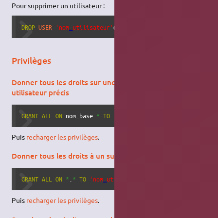
Pour supprimer un utilisateur :
DROP
USER
'nom
_
utilisateur'
@
'localhost'
;
Privilèges
Donner tous les droits sur une base de données à un
utilisateur précis
GRANT
ALL
ON
 nom_base.
*
TO
'nom
_
utilisateur'
@
'localhost'
;
Puis
recharger les privilèges
.
Donner tous les droits à un super-administrateur
GRANT
ALL
ON
*
.
*
TO
'nom
_
utilisateur'
@
'localhost'
;
Puis
recharger les privilèges
.