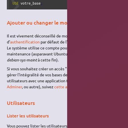
USE
 votre_base
;
Ajouter ou changer le mot de passe de root
Il est vivement déconseillé de modifier la méthode
d'
authentification
par défaut de l'utilisateur
root
(
auth_socket
).
Le système utilise ce compte pour effectuer des tâches de
maintenance (auparavant Ubuntu créait un compte spécial
debian-sys-maint
à cette fin).
Si vous souhaitez créer un accès "super-administrateur" pour
gérer l'intégralité de vos bases de données et de leurs
utilisateurs avec une application tierce (
phpMyAdmin
,
Adminer
, ou autre), suivez
cette autre procédure
.
Utilisateurs
Lister les utilisateurs
Vous pouvez lister les utilisateurs ainsi que leurs
méthodes