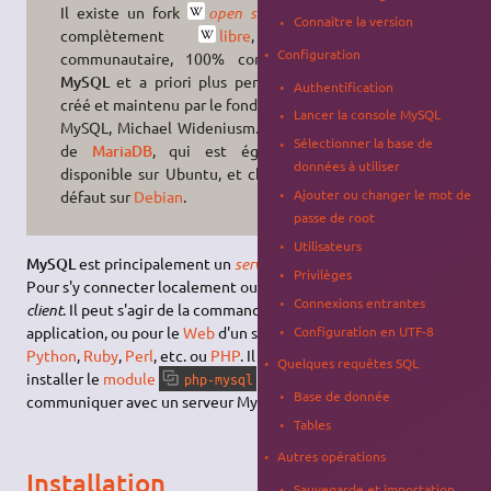
Il existe un fork
open source
et
Connaître la version
complètement
libre
, plus
Configuration
communautaire, 100% compatible
MySQL
et a priori plus performant,
Authentification
créé et maintenu par le fondateur de
Lancer la console MySQL
MySQL, Michael Wideniusm. Il s'agit
Sélectionner la base de
de
MariaDB
, qui est également
données à utiliser
disponible sur Ubuntu, et choisi par
Ajouter ou changer le mot de
défaut sur
Debian
.
passe de root
Utilisateurs
MySQL
est principalement un
serveur
de bases de données.
Privilèges
Pour s'y connecter localement ou à distance, on utilise un
Connexions entrantes
client
. Il peut s'agir de la commande
, d'une
mysql
Configuration en UTF-8
application, ou pour le
Web
d'un script
CGI
:
JavaScript
,
Python
,
Ruby
,
Perl
, etc. ou
PHP
. Il faudra dans ce dernier cas
Quelques requêtes SQL
installer le
module
qui permet à PHP de
php-mysql
Base de donnée
communiquer avec un serveur MySQL.
Tables
Autres opérations
Installation
Sauvegarde et importation