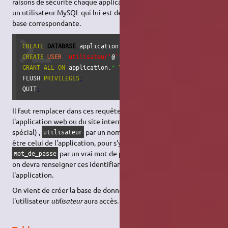
raisons de sécurité chaque application doit se connecter avec
un utilisateur MySQL qui lui est dédié, et qui n'a accès qu'à la
base correspondante.
CREATE
DATABASE
 application
;
CREATE
USER
'utilisateur'
@
'localhost'
 IDENTIFIED BY 
'mot
_
GRANT
ALL
ON
 application.
*
TO
'utilisateur'
@
'localhost'
;
FLUSH 
PRIVILEGES
;
QUIT
;
Il faut remplacer dans ces requêtes
par le nom de
application
l'application web ou du site internet (sans espace ni caractère
spécial) ,
par un nom d'utilisateur (qui peut aussi
utilisateur
être celui de l'application, pour s'y retrouver facilement) et
par un vrai mot de passe complexe qu'on note :
mot_de_passe
on devra renseigner ces identifiants lors de l'installation de
l'application.
On vient de créer la base de donnée
application
à laquelle
l'utilisateur
utilisateur
aura accès.