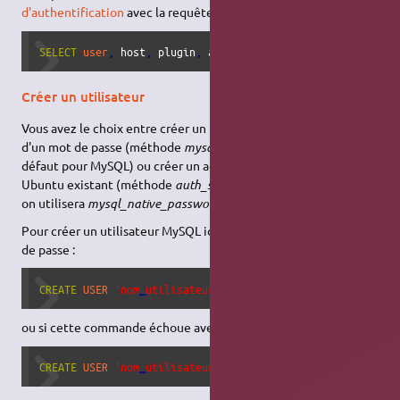
d'authentification
avec la requête suivante :
SELECT
user
,
 host
,
 plugin
,
 authentication_string 
FROM
 mys
Créer un utilisateur
Vous avez le choix entre créer un utilisateur identifié au moyen
d'un mot de passe (méthode
mysql_native_password
, celle par
défaut pour MySQL) ou créer un accès MySQL à un utilisateur
Ubuntu existant (méthode
auth_socket
). La plupart du temps,
on utilisera
mysql_native_password
.
Pour créer un utilisateur MySQL identifié au moyen d'un mot
de passe :
CREATE
USER
'nom
_
utilisateur
_
choisi'
@
'localhost'
 IDENTIFI
ou si cette commande échoue avec une erreur de syntaxe :
CREATE
USER
'nom
_
utilisateur
_
choisi'
@
'localhost'
 IDENTIFI