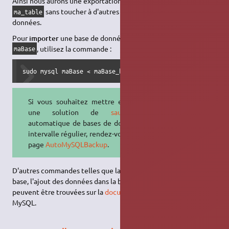
Ainsi nous aurons une exportation seulement de la table
sans toucher à d'autres tables de la base des
ma_table
données.
Pour
importer
une base de données ou une sauvegarde sur
, utilisez la commande :
maBase
sudo mysql maBase < maBase_backup.sql
Si vous souhaitez mettre en place
une solution de
sauvegarde
automatique de bases de données à
intervalle régulier, rendez-vous sur la
page
AutoMySQLBackup
.
D'autres commandes telles que la suppression des tables, de la
base, l'ajout des données dans la base des données, etc.
peuvent être trouvées sur la
documentation officielle
de
MySQL.