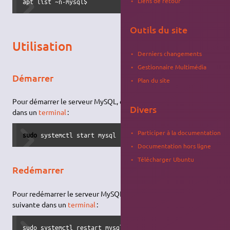
Liens de retour
apt list ~n-mysql$
Outils du site
Utilisation
Derniers changements
Gestionnaire Multimédia
Démarrer
Plan du site
Pour démarrer le serveur MySQL, entrer la
commande
suivante
Divers
dans un
terminal
:
Participer à la documentation
sudo
 systemctl start mysql
Documentation hors ligne
Télécharger Ubuntu
Redémarrer
Pour redémarrer le serveur MySQL, entrer la
commande
suivante dans un
terminal
:
sudo systemctl restart mysql