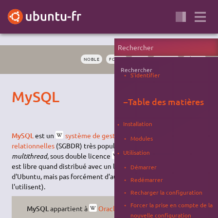
NOBLE
FOCAL
SGBD
SERVEUR
RÉSEAU
Rechercher
S'identifier
MySQL
−
Table des matières
Installation
MySQL
est un
système de gestion de bases de données
Modules
relationnelles
(SGBDR) très populaire, gratuit, performant,
Utilisation
multithread
, sous double licence
libre
ou
propriétaire
(il
est libre quand distribué avec un logiciel libre, ce qui est le cas
Démarrer
d'Ubuntu, mais pas forcément d'autres applications qui
Redémarrer
l'utilisent).
Recharger la configuration
Forcer la prise en compte de la
MySQL
appartient à
Oracle
.
nouvelle configuration