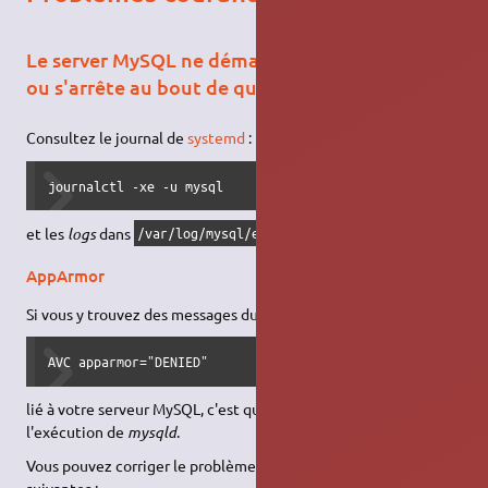
Le server MySQL ne démarre pas ("time out")
ou s'arrête au bout de quelques secondes
Consultez le journal de
systemd
:
journalctl -xe -u mysql
et les
logs
dans
.
/var/log/mysql/error.log
AppArmor
Si vous y trouvez des messages du type :
AVC apparmor="DENIED"
lié à votre serveur MySQL, c'est que
AppArmor
bloque
l'exécution de
mysqld
.
Vous pouvez corriger le problème à l'aide des commandes
suivantes :