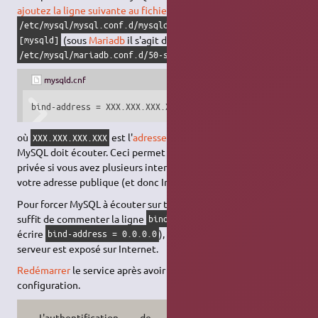
ajoutez la ligne suivante au fichier
dans la section
/etc/mysql/mysql.conf.d/mysqld.cnf
(sous
Mariadb
il s'agit du fichier
[mysqld]
) :
/etc/mysql/mariadb.conf.d/50-server.cnf
mysqld.cnf
bind-address = XXX.XXX.XXX.XXX
où
est l'
adresse IP
de l'interface sur laquelle
XXX.XXX.XXX.XXX
MySQL doit écouter. Ceci permet de n'écouter que sur une IP
privée si vous avez plusieurs interfaces réseaux, et de bloquer
votre adresse publique (et donc Internet).
Pour forcer MySQL à écouter sur toutes les interfaces réseau, il
suffit de commenter la ligne
(ou
bind-address = 127.0.0.1
écrire
), mais c'est très dangereux si le
bind-address = 0.0.0.0
serveur est exposé sur Internet.
Redémarrer
le service après avoir modifié le fichier de
configuration.
L'authentification de chaque