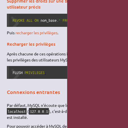
Supprimer les droits sur une base de données à un
utilisateur précis
REVOKE
ALL
ON
 nom_base.
*
FROM
'nom
_
utilisateur'
@
'localhos
Puis
recharger les privilèges
.
Recharger les privilèges
Après chacune de ces opérations il est nécessaire de recharger
les privilèges des utilisateurs MySQL :
FLUSH 
PRIVILEGES
;
Connexions entrantes
Par défaut, MySQL n'écoute que les connexions venant de
(
), c'est-à-dire du système sur lequel il
localhost
127.0.0.1
est installé.
Pour pouvoir accéder à MySQL depuis un autre ordinateur,