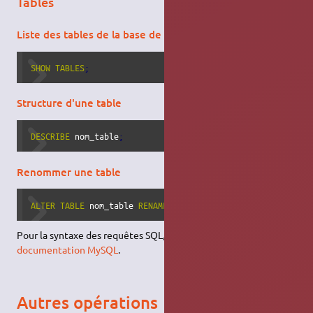
Tables
Liste des tables de la base de données active
SHOW
TABLES
;
Structure d'une table
DESCRIBE
 nom_table
;
Renommer une table
ALTER
TABLE
 nom_table 
RENAME
AS
 nouveau_nom
;
Pour la syntaxe des requêtes SQL, reportez-vous à la
documentation MySQL
.
Autres opérations