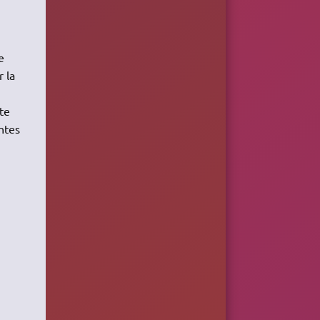
e
 la
te
ntes