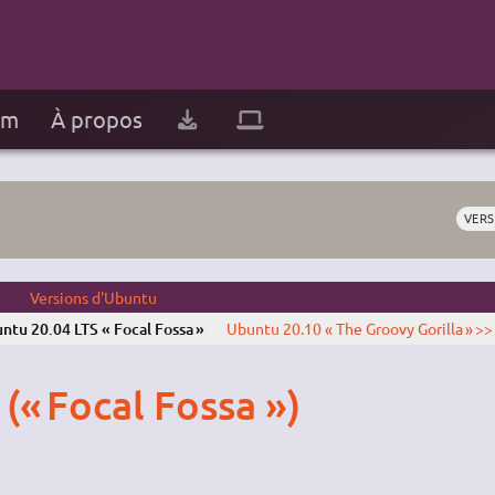
um
À propos
VERS
Versions d'Ubuntu
ntu 20.04 LTS « Focal Fossa »
Ubuntu 20.10 « The Groovy Gorilla » >>
(« Focal Fossa »)