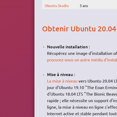
Ubuntu Studio
3 ans
Obtenir Ubuntu 20.04
Nouvelle installation :
Récupérez une image d'installation off
procurez-vous un autre média d'insta
Mise à niveau :
La mise à niveau
vers Ubuntu 20.04 LTS
jour d'Ubuntu 19.10 "The Eoan Ermine".
d'Ubuntu 18.04 LTS "The Bionic Beaver"
rapide ; elle nécessite un support d'i
ligne, la mise à niveau en ligne s'eff
Internet active et stable pendant tout