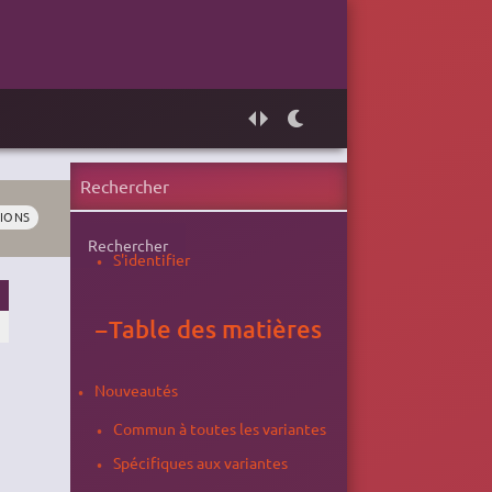
IONS
Rechercher
S'identifier
−
Table des matières
Nouveautés
Commun à toutes les variantes
Spécifiques aux variantes