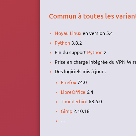
Commun à toutes les varian
Noyau Linux
en version 5.4
Python
3.8.2
Fin du support
Python
2
Prise en charge intégrée du
VPN
Wir
Des logiciels mis à jour :
Firefox
74.0
LibreOffice
6.4
Thunderbird
68.6.0
Gimp
2.10.18
…