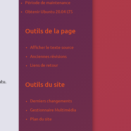
Période de maintenance
Obtenir Ubuntu 20.04 LTS
Outils de la page
Afficher le texte source
Anciennes révisions
Liens de retour
ntu.
Outils du site
Derniers changements
Gestionnaire Multimédia
Plan du site