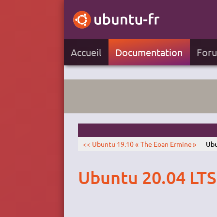
Accueil
Documentation
For
<< Ubuntu 19.10 « The Eoan Ermine »
Ubu
Ubuntu 20.04 LTS 