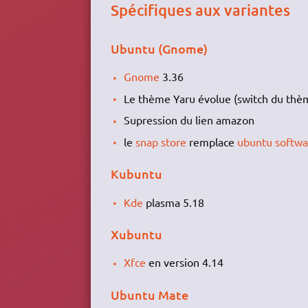
Spécifiques aux variantes
Ubuntu (Gnome)
Gnome
3.36
Le thème Yaru évolue (switch du thèm
Supression du lien amazon
le
snap store
remplace
ubuntu softwa
Kubuntu
Kde
plasma 5.18
Xubuntu
Xfce
en version 4.14
Ubuntu Mate