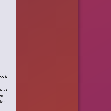
ion à
 plus
en
xion