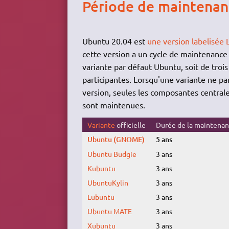
Période de maintenan
Ubuntu 20.04 est
une version labelisée 
cette version a un cycle de maintenance 
variante par défaut Ubuntu, soit de trois 
participantes. Lorsqu'une variante ne pa
version, seules les composantes centrale
sont maintenues.
Variante
officielle
Durée de la maintena
Ubuntu (GNOME)
5 ans
Ubuntu Budgie
3 ans
Kubuntu
3 ans
UbuntuKylin
3 ans
Lubuntu
3 ans
Ubuntu MATE
3 ans
Xubuntu
3 ans