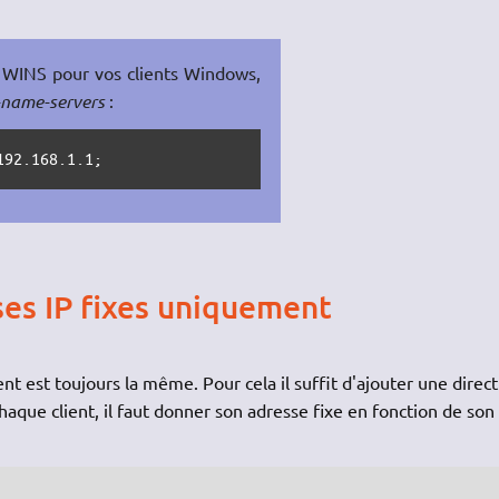
r WINS pour vos clients Windows,
-name-servers
:
192.168.1.1;
ses IP fixes uniquement
ient est toujours la même. Pour cela il suffit d'ajouter une direct
haque client, il faut donner son adresse fixe en fonction de son