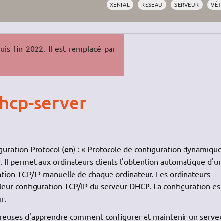
XENIAL
RÉSEAU
SERVEUR
VÉ
is fin 2022. Il est remplacé par
dhcp-server
en
uration Protocol (
) : « Protocole de configuration dynamiqu
P. Il permet aux ordinateurs clients l'obtention automatique d'u
ration
TCP
/IP manuelle de chaque ordinateur. Les ordinateurs
leur configuration
TCP
/IP du serveur
DHCP
. La configuration es
r.
ireuses d'apprendre comment configurer et maintenir un serve