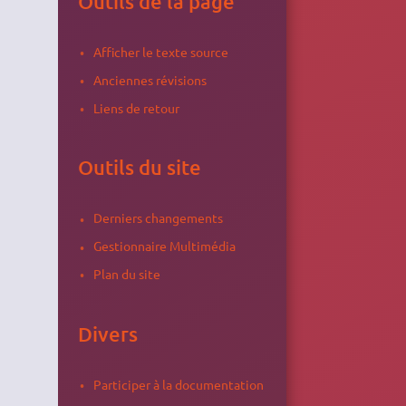
Outils de la page
Afficher le texte source
Anciennes révisions
Liens de retour
Outils du site
Derniers changements
Gestionnaire Multimédia
Plan du site
Divers
Participer à la documentation