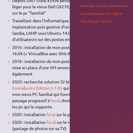
Depuis 2007-2008 à titre personnel: XUbuntu 14.04, plus
Participer à la documentation
léger pour le vieux Dell GX270, et Ubuntu 8, 10, 14… 24.04
sur le pc "familial"
Documentation hors ligne
Travaillant dans l'informatique depuis début 2013 :
Télécharger Ubuntu
implantation puis gestion d'un serveur sous ProxMox + VPSs
Samba, LAMP sous Ubuntu 14.04 et 16.04 + support
d'utilisateurs sur des postes en Ubuntu 12.04, Mint 16.04.
2016 : installation de mon poste de travail sous Ubuntu
16.04 (+ VirtualBox avec VMs Win7…)
2018 : installation de mon poste de travail sous Bionic 18.04,
mise en place d'une VM serveur web sous Bionic 18.04
également
2020 : recherche solution 32 bits: …peut-être passage à
Emmabuntu Édition 3-1-02
qui supporte le 32bits… pour
mon vieux PC familial qui fonctionne parfaitement bien,
passage progressif à
focal
, dont j'apprécie le
darkthem
, sur
les pc qui le supporte.
2020 : installation
focal
sur le portable de mon fils
2020 : installation
focal
sur le raspberry pour ma maman
(partage de photos sur sa TV)