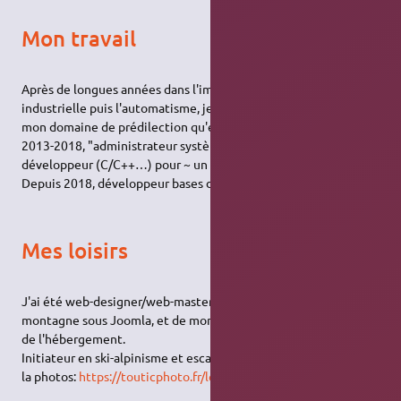
Mon travail
Après de longues années dans l'imagerie numérique/vision
industrielle puis l'automatisme, je me suis reconvertis dans
mon domaine de prédilection qu'est l'informatique.
2013-2018, "administrateur systèmes et réseau" pour ~½ tps et
développeur (C/C++…) pour ~ un autre ½ tps.
Depuis 2018, développeur bases de données et Web
Mes loisirs
J'ai été web-designer/web-master du site de mon club de
montagne sous Joomla, et de mon site perso et administration
de l'hébergement.
Initiateur en ski-alpinisme et escalade, voile: dériveur-croiseur,
la photos:
https://touticphoto.fr/les-plus-belles-photos