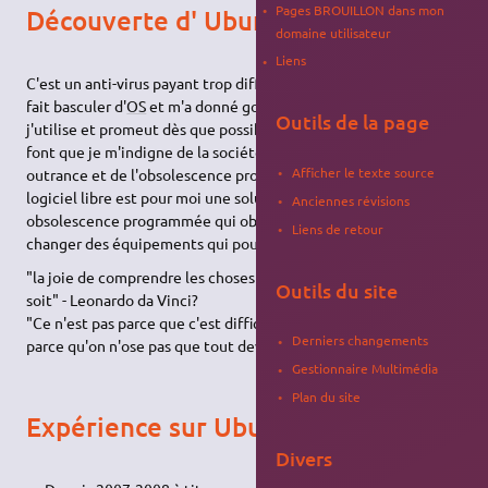
Pages BROUILLON dans mon
Découverte d' Ubuntu
domaine utilisateur
Liens
C'est un anti-virus payant trop difficile à désinstaller qui m'a
fait basculer d'
OS
et m'a donné goût au logiciels libres que
Outils de la page
j'utilise et promeut dès que possible. Mon amour de la nature
font que je m'indigne de la société de consommation à
Afficher le texte source
outrance et de l'obsolescence programmée qui va avec. Le
logiciel libre est pour moi une solution d'éviter cette
Anciennes révisions
obsolescence programmée qui oblige la grande majorité à
Liens de retour
changer des équipements qui pourraient encore fonctionner.
"la joie de comprendre les choses est le plaisir le plus noble qui
Outils du site
soit" - Leonardo da Vinci?
"Ce n'est pas parce que c'est difficile qu'on n'ose pas, c'est
Derniers changements
parce qu'on n'ose pas que tout devient difficile" - Sénèque
Gestionnaire Multimédia
Plan du site
Expérience sur Ubuntu
Divers