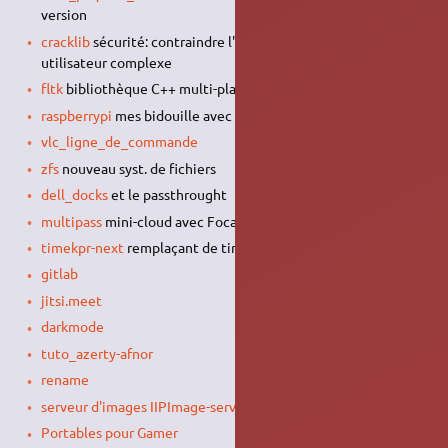
version
cracklib
sécurité: contraindre l'utilisation de mot de passe
utilisateur complexe
fltk
bibliothèque C++ multi-platformes
raspberrypi
mes bidouille avec ce mini-PC
vlc_ligne_de_commande
zfs
nouveau syst. de fichiers
dell_docks
et le passthrought
multipass
mini-cloud avec Focal Fossa
timekpr-next
remplaçant de timekpr… utilisation en CLI
gitlab
jitsi.meet
darkmode
tuto_azerty-afnor
rename
serveur d'images IIPImage-server
accessible par l'
API
IIIF
Portables pour Gamer