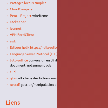
Partages locaux simples
CloudCompare
Pencil Project
wireframe
etckeeper
jsonnet
VPN FortiClient
awk
Éditeur helix
https://helix-editor.com/
Language Server Protocol (LSP)
https://langserver.org/
tuto-soffice
conversion en cli depuis/vers les formats open
document, notamment ods
curl
glow
affichage des fichiers markdown en CLI
netcdf
gestion/manipulation de fichier au format netcdf
Liens