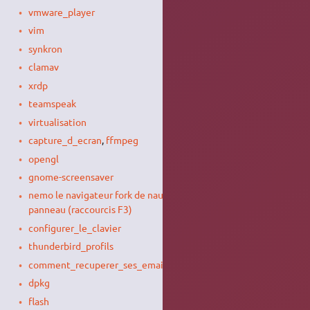
vmware_player
vim
synkron
clamav
xrdp
teamspeak
virtualisation
capture_d_ecran
,
ffmpeg
opengl
gnome-screensaver
nemo le navigateur fork de nautilus... adopté pour le double
panneau (raccourcis F3)
configurer_le_clavier
thunderbird_profils
comment_recuperer_ses_emails_entre_client_de_messagerie
dpkg
flash