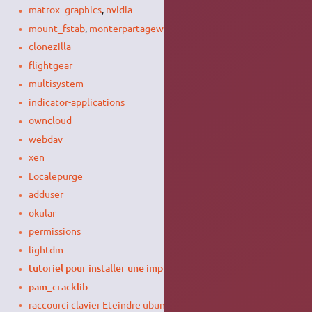
matrox_graphics
,
nvidia
mount_fstab
,
monterpartagewindows
clonezilla
flightgear
multisystem
indicator-applications
owncloud
webdav
xen
Localepurge
adduser
okular
permissions
lightdm
tutoriel pour installer une imprimante-copieur toshiba
pam_cracklib
raccourci clavier Eteindre ubuntu