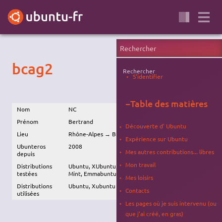
bcag2
Rechercher
S'identifier
−
Table des matières
Nom
NC
Prénom
Bertrand
Découverte d' Ubuntu
Lieu
Rhône-Alpes → Bretagne
Expérience sur Ubuntu
Ubunteros
2008
Mes autres contributions... libres
depuis
Mon travail
Distributions
Ubuntu, XUbuntu, LUbuntu, Debian, Toutou Linux,
testées
Mint, Emmabuntu
Mes loisirs
Distributions
Ubuntu, Xubuntu
Contacts
utilisées
Les pages où je suis intervenu (ou
que j'ai créé, en gras)