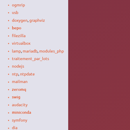
ogmrip
usb
doxygen
,
graphviz
bepo
filezilla
virtualbox
lamp
,
mariadb
,
modules_php
traitement_par_lots
nodejs
ntp
,
ntpdate
mailman
zeromq
swig
audacity
miniconda
symfony
dia