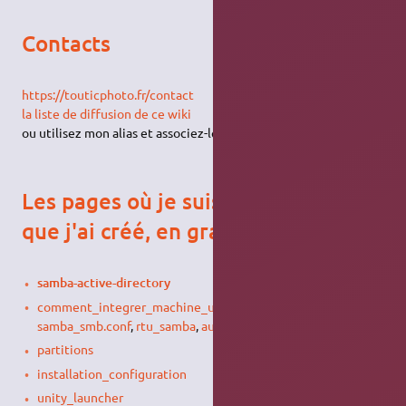
Contacts
https://touticphoto.fr/contact
la liste de diffusion de ce wiki
ou utilisez mon alias et associez-le au domaine free !-)
Les pages où je suis intervenu (ou
que j'ai créé, en gras)
samba-active-directory
comment_integrer_machine_ubuntu_domaine_nt_samba
,
samba_smb.conf
,
rtu_samba
,
autofs
partitions
installation_configuration
unity_launcher