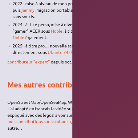
2022 : mise à niveau de mon poste de travail de
bionic
à
focal
puis
jammy
, migration portable de ma fille de
bionic
à
focal
sans soucis.
2024 : à titre perso, mise à niveau d'un "vieux" portable
"gamer" ACER sous
Noble
, à titre pro, refonte d'une VM sous
Noble
également.
2025 : à titre pro… nouvelle station de travail DELL
directement sous
Ubuntu 24.04
…
contributeur "expert"
depuis oct. 2017
Mes autres contributions... libres
OpenStreetMap/OpenSeaMap, Wikipédia
J'ai adapté en français la vidéo sur l'OpenSource (logiciel libre)
expliqué avec des legos: à voir sur
https://touticphoto.fr/open/
mes contributions sur askubuntu
, et sur
stackoverflow
, entre
autre…