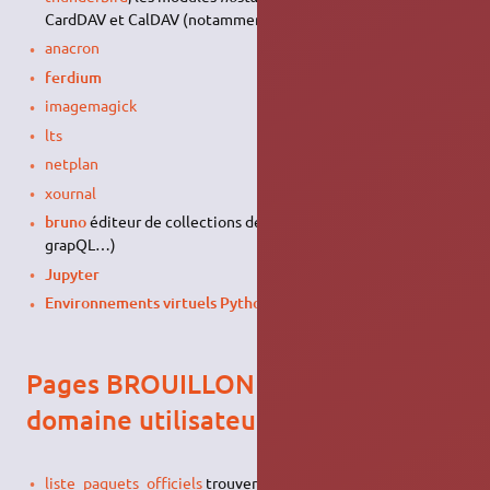
CardDAV et CalDAV (notamment avec nextcloud)
anacron
ferdium
imagemagick
lts
netplan
xournal
bruno
éditeur de collections de requêtes
API
(REST,
grapQL…)
Jupyter
Environnements virtuels Python
Pages BROUILLON dans mon
domaine utilisateur
liste_paquets_officiels
trouver un paquet, connaître la