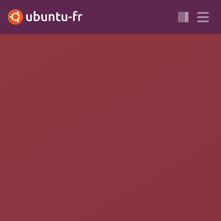
Une des étiquettes de cette page n'a pas d'autres pages
associées.
Apportez votre aide…
Maintenance étendue des
mises à jour de sécurité
(ESM)
L'abréviation anglaise ESM pour
Extended Security Maintenance