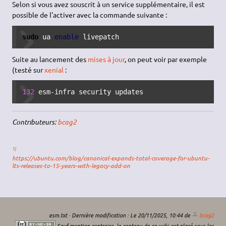
Selon si vous avez souscrit à un service supplémentaire, il est
possible de l'activer avec la commande suivante :
sudo
 ua 
enable
 livepatch
Suite au lancement des
mises à jour
, on peut voir par exemple
(testé sur
xenial
:
132
 esm-infra security updates
Contributeurs:
bcag2
1)
https://ubuntu.com/blog/canonical-expands-total-coverage-for-ubuntu-
lts-releases-to-15-years-with-legacy-add-on
esm.txt
· Dernière modification :
Le 20/11/2025, 10:44
de
bcag2
Sauf mention contraire, le contenu de ce wiki est placé sous les