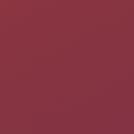
est un service de Canonical pour étendre le support des version
LTS d'Ubuntu à 10 ans (machines serveurs et de bureau
(
desktop
)).
bionic
peut être ainsi supporté jusqu'en 2028.
1)
En novembre 2025, Canonical annonce
en plus un
legacy add-
on for security coverage and support
pour 5 années
supplémentaires (11 à 15 ans)
La page officielle est :
https://ubuntu.com/security/esm
, et à
partir de cette page, on peut accéder à la page de la LTS en
cours de support étendu, actuellement la version
Xenial
(16.04)
:
https://ubuntu.com/blog/ubuntu-16-04-lts-transitions-
to-extended-security-maintenance-esm
Cette fonctionnalité n'est pas
disponible pour les
déclinaisons
de
U
buntu
Une version gratuite est disponible pour un maxima de
cinq
ordinateurs.