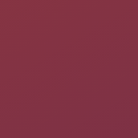
Comment demander un jeton.
Utilisateur individuel.
A partir de la version 22.04.1, les utilisateurs
individuels
, sont
informés que le support ubuntu pro est nécessaire pour
permettre les mises à jour de sécurité téléchargées. Afin
d'obtenir ce support:
Cliquer sur
paramètres
.
Puis se positionner sur la rubrique
A propos
.
Puis cliquer sur
Mises à jour Logicielles
.
Puis, dans la nouvelle grille, cliquer sur
mise à jour
.
Et enfin, cliquer sur
prolonger
.