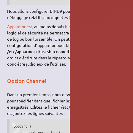
Nous allons configurer BIND9 pour envoyer les messages de
débuggage relatifs aux requêtes
DNS
dans un fichier séparé.
Apparmor
est, au moins depuis
lucid
, installé par défaut. Ce
logiciel de sécurité ne permettra pas à bind d'écrire son fichier
de log où bon lui semble. On peut voir dans le fichier de
configuration d' apparmor pour bind:
/etc/apparmor.d/usr.sbin.named
que bind a par défaut les
droits d'écriture dans le répertoire
/var/log/named/
. Il peut
donc être judicieux de l'utiliser.
Option Channel
Dans un premier temps, nous devons configurer un channel
pour spécifier dans quel fichier les messages seront
enregistrés. Editez le fichier /etc/bind/named.conf.local
etajoutez les lignes suivantes :
logging {

    channel query.log {
