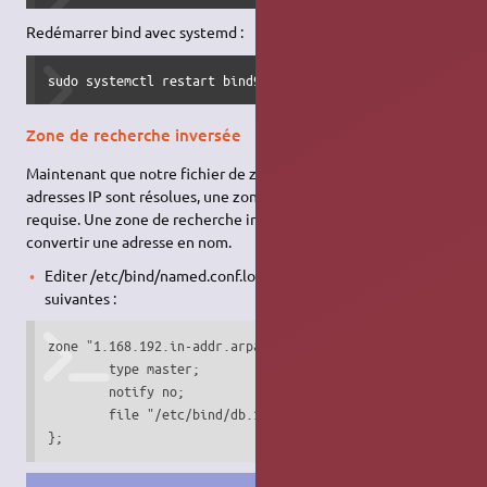
Redémarrer bind avec systemd :
sudo systemctl restart bind9.service
Zone de recherche inversée
Maintenant que notre fichier de zone est configuré et que les
adresses IP sont résolues, une zone de recherche inversée est
requise. Une zone de recherche inversée permet au
DNS
de
convertir une adresse en nom.
Editer /etc/bind/named.conf.local etajouter les lignes
suivantes :
zone "1.168.192.in-addr.arpa" {

        type master;

        notify no;

        file "/etc/bind/db.192";

};