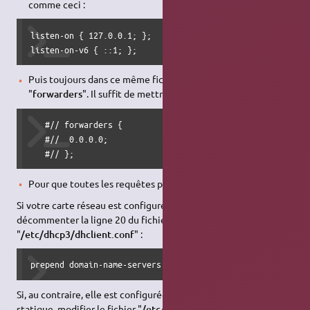
comme ceci :
listen-on { 127.0.0.1; };

listen-on-v6 { ::1; };
Puis toujours dans ce même fichier,
commenter
l'option
"
forwarders
". Il suffit de mettre un # devant chaque ligne :
   #// forwarders {

   #// 	0.0.0.0;

   #// };
Pour que toutes les requêtes passent par BIND :
Si votre carte réseau est configurée pour utiliser
DHCP
,
décommenter la ligne 20 du fichier
"
/etc/dhcp3/dhclient.conf
" :
prepend domain-name-servers 127.0.0.1;
Si, au contraire, elle est configurée avec une adresse IP
statique, modifier le fichier "
/etc/resolv.conf
" afin que toutes