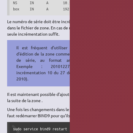
NS      IN      A       10.10.10.10

box     IN      A       192.168.1.10
Le numéro de série doit être incrémenté à chaque changement
dans le fichier de zone. En cas de multiples changements, une
seule incrémentation suffit.
Il est fréquent d'utiliser la date
d'édition de la zone comme numéro
de série, au format américain.
Exemple : 2010122710 =
incrémentation 10 du 27 décembre
2010).
Il est maintenant possible d'ajouter des enregistrements
DNS
à
la suite de la zone .
Une fois les changements dans le fichier de zone effectués, il
faut redémarrer BIND9 pour qu'ils prennent effet:
sudo service bind9 restart