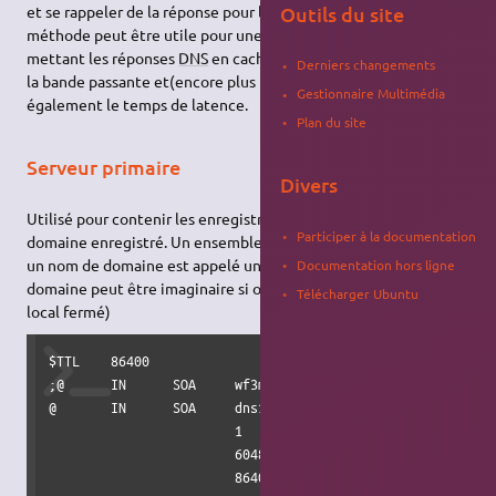
Outils du site
et se rappeler de la réponse pour la prochaine requête. Cette
méthode peut être utile pour une connexion internet lente. En
mettant les réponses
DNS
en cache, on diminue l'utilisation de
Derniers changements
la bande passante et(encore plus important) on réduit
Gestionnaire Multimédia
également le temps de latence.
Plan du site
Serveur primaire
Divers
Utilisé pour contenir les enregistrements
DNS
d'un nom de
Participer à la documentation
domaine enregistré. Un ensemble d'enregistrements
DNS
pour
un nom de domaine est appelé une "zone". (Le nom de
Documentation hors ligne
domaine peut être imaginaire si on est dans le cas d'un réseau
Télécharger Ubuntu
local fermé)
$TTL    86400

;@      IN      SOA     wf3mh.com. dns2.wf3mh.com. dns1.wf
@       IN      SOA     dns1. dns1.wf3mh.com. root.wf3mh.c
                        1               ; Serial

                        604800          ; Refresh

                        86400           ; Retry
