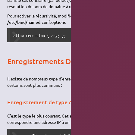
Dans le cas contraire (par défaut), le serveur
DNS
délègue la
résolution du nom de domaine à un autre serveur
DNS
.
Pour activer la récursivité, modifier
/etc/bind/named.conf.options
allow-recursion { any; };
Enregistrements DNS
Il existe de nombreux type d'enregistrements
DNS
, mais
certains sont plus communs :
Enregistrement de type A (Address)
C'est le type le plus courant. Cet enregistrement fait
correspondre une adresse IP à un nom de machine.