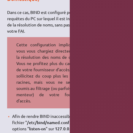
Dans ce cas, BIND est configuré pour ne répondre qu'aux
requêtes du PC sur lequel il est installé. Il se charge lui même
de la résolution de noms, sans passer par les serveurs
DNS
de
votre
FAI
.
Cette configuration implique que
vous vous chargiez directement de
la résolution des noms de domaine.
Vous ne profitez plus du cache
DNS
de votre fournisseur d'accès, et vous
sollicitez du coup plus les serveurs
racines, mais vous ne serez pas
soumis au filtrage (ou parfois au
DNS
menteur) de votre fournisseur
d'accès.
Afin de rendre BIND inaccessible depuis l'extérieur, éditer le
fichier "
/etc/bind/named.conf.options
", positionner les
options "
listen-on
" sur
127.0.0.1
" et"
listen-on-v6
" sur "
::1
"