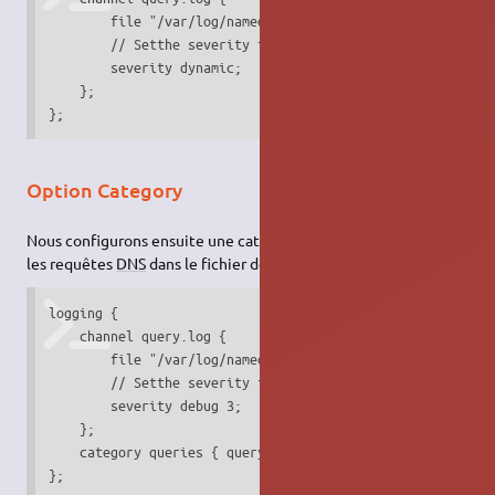
        file "/var/log/named/query.log";

        // Setthe severity to dynamic to see all the debug
        severity dynamic;

    };

};
Option Category
Nous configurons ensuite une catégorie pour envoyer toutes
les requêtes
DNS
dans le fichier de requêtes
logging {

    channel query.log {

        file "/var/log/named/query.log";

        // Setthe severity to dynamic to see all the debug
        severity debug 3;

    };

    category queries { query.log; };

};