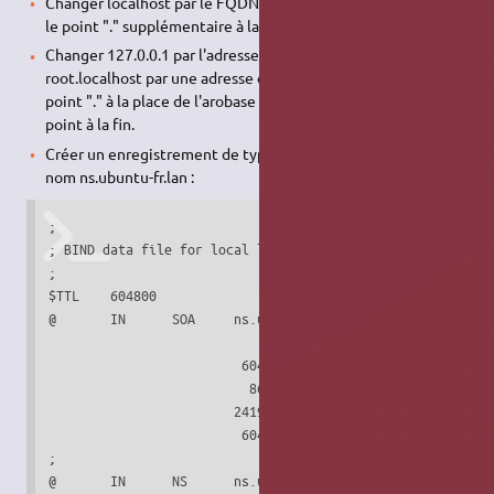
Changer localhost par le FQDN de votre serveur, en laissant
le point "." supplémentaire à la fin.
Changer 127.0.0.1 par l'adresse IP du serveur de nom et
root.localhost par une adresse email valide, mais avec un
point "." à la place de l'arobase "@". Laisser également le
point à la fin.
Créer un enregistrement de type hôte A pour le serveur de
nom ns.ubuntu-fr.lan :
;

; BIND data file for local loopback interface

;

$TTL    604800

@       IN      SOA     ns.ubuntu-fr.lan. admin.ubuntu-fr.
                              1         ; Serial

                         604800         ; Refresh

                          86400         ; Retry

                        2419200         ; Expire

                         604800 )       ; Negative Cache T
;

@       IN      NS      ns.ubuntu-fr.lan.
