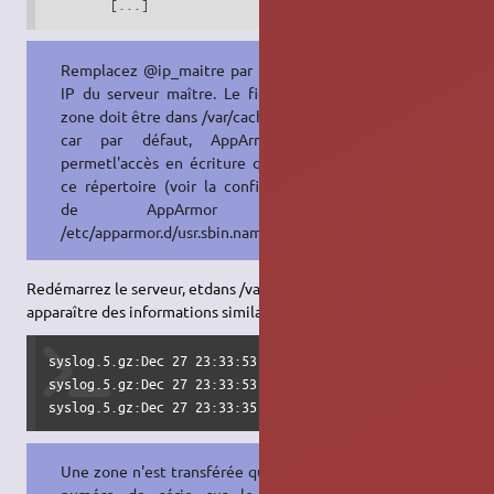
        [...]
Remplacez @ip_maitre par l'adresse
IP du serveur maître. Le fichier de
zone doit être dans /var/cache/bind/,
car par défaut, AppArmor ne
permetl'accès en écriture que dans
ce répertoire (voir la configuration
de AppArmor dans
/etc/apparmor.d/usr.sbin.named).
Redémarrez le serveur, etdans /var/log/syslog, vous devriez voir
apparaître des informations similaires :
syslog.5.gz:Dec 27 23:33:53 ubuntu named[5064]: zone ubunt
syslog.5.gz:Dec 27 23:33:53 ubuntu named[5064]: transfer o
syslog.5.gz:Dec 27 23:33:35 ubuntu named[5064]: slave zon
Une zone n'est transférée que si son
numéro de série sur le serveur