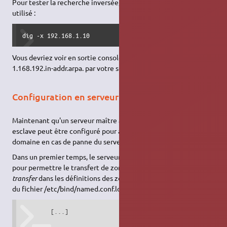
Pour tester la recherche inversée, l'utilitaire dig peut être
utilisé :
dig -x 192.168.1.10
Vous devriez voir en sortie console la résolution de
1.168.192.in-addr.arpa. par votre serveur de nom.
Configuration en serveur esclave
Maintenant qu'un serveur maître a été configuré, un serveur
esclave peut être configuré pour assurer une disponibilité du
domaine en cas de panne du serveur maître.
Dans un premier temps, le serveur maître doit être configuré
pour permettre le transfert de zone. Ajoutez l'option
allow-
transfer
dans les définitions des zones principales etinversées
du fichier /etc/bind/named.conf.local :
        [...]
