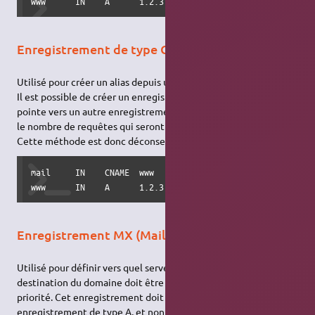
www      IN    A      1.2.3.4
Enregistrement de type CNAME (Alias)
Utilisé pour créer un alias depuis un enregistrement de type A.
Il est possible de créer un enregistrement de type CNAME qui
pointe vers un autre enregistrement CNAME, mais ceci double
le nombre de requêtes qui seront faîtes au serveur de noms.
Cette méthode est donc déconseillée.
mail     IN    CNAME  www

www      IN    A      1.2.3.4
Enregistrement MX (Mail Exchange)
Utilisé pour définir vers quel serveur de la zone un email à
destination du domaine doit être envoyé, et avec quelle
priorité. Cet enregistrement doit pointer vers un
enregistrement de type A, et non un alias CNAME. Il peut y