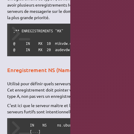
avoir plusieurs enregistrements MX s'il existe plusieurs
serveurs de messagerie sur le domaine. Le plus petit nombre a
la plus grande priorité.
;** ENREGISTREMENTS "MX"

@     IN    MX  10  mikvdw.ddns.net.

@     IN    MX  20  audevdw.ddns.net.
Enregistrement NS (Name Server)
Utilisé pour définir quels serveurs répondent pour cette zone.
Cet enregistrement doit pointer vers un enregistrement de
type A, non pas vers un enregistrement de type CNAME.
C'est ici que le serveur maître et les esclaves sont définis. Les
serveurs furtifs sont intentionnellement omis.
        IN    NS     ns.ubuntu-fr.lan.

        [...]
