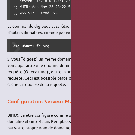
;; SERVER: 127.0.0.1#53(127.0.0.1)

;; WHEN: Mon Nov 26 23:22:53 2007

La commande dig peut aussi être utilisée pour interroger
d'autres domaines, comme par exemple :
dig ubuntu-fr.org
Si vous "diggez" un même domaine plusieurs fois, vous devriez
voir apparaître une énorme diminution du temps mis par la
requête (Query time) , entre la première etla deuxième
requête. Ceci est possible parce que le serveur a déjà mis en
cache la réponse de la requête.
Configuration Serveur Maître
BIND9 va être configuré comme serveur maître pour le
domaine ubuntu-fr.lan. Remplacez simplement ubuntu-fr.lan
par votre propre nom de domaine.