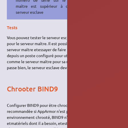
maître est supérieur à celui du
serveur esclave
Tests
Vous pouvez tester le serveur esclave de la même façon que
pour le serveur maître. Il est possible d'arrêter BIND9 sur le
serveur maître etessayer de faire un ping sur ubuntu-fr.lan.
depuis un poste configuré pour utiliser le serveur esclave
comme le serveur maître pour sa résolution de nom. Si tout ce
passe bien, le serveur esclave devrait résoudre ubuntu-fr.lan.
Chrooter BIND9
Configurer BIND9 pour être chrooté est une sécurité
recommandée si AppArmor n'est pas installé. Dans un
environnement chrooté, BIND9 n'a accès qu'aux fichiers
etmatériels dont il a besoin, etest incapable d'accèder à autre