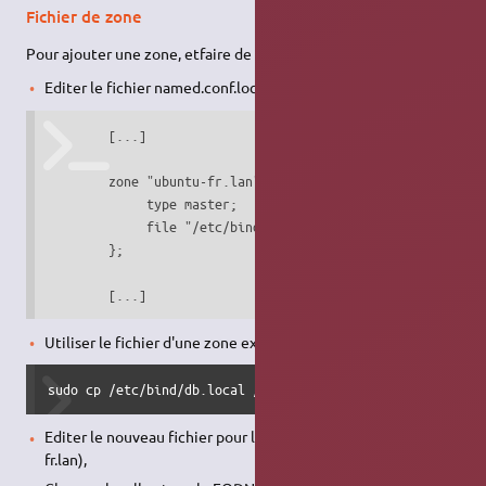
Fichier de zone
Pour ajouter une zone, etfaire de BIND9 un serveur maître :
Editer le fichier named.conf.local :
        [...]

        zone "ubuntu-fr.lan" IN {

             type master;

             file "/etc/bind/db.ubuntu-fr.lan";

        };

        [...]
Utiliser le fichier d'une zone existante comme modèle :
sudo cp /etc/bind/db.local /etc/bind/db.ubuntu-fr.lan
Editer le nouveau fichier pour la zone (/etc/bind/db.ubuntu-
fr.lan),