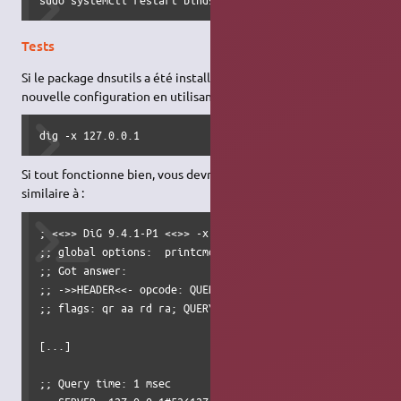
Tests
Si le package dnsutils a été installé, il est possible de tester la
nouvelle configuration en utilisant dig :
dig -x 127.0.0.1
Si tout fonctionne bien, vous devriez voir apparaître une sortie
similaire à :
; <<>> DiG 9.4.1-P1 <<>> -x 127.0.0.1

;; global options:  printcmd

;; Got answer:

;; ->>HEADER<<- opcode: QUERY, status: NOERROR, id: 13427

;; flags: qr aa rd ra; QUERY: 1, ANSWER: 1, AUTHORITY: 1, 
[...]

;; Query time: 1 msec
