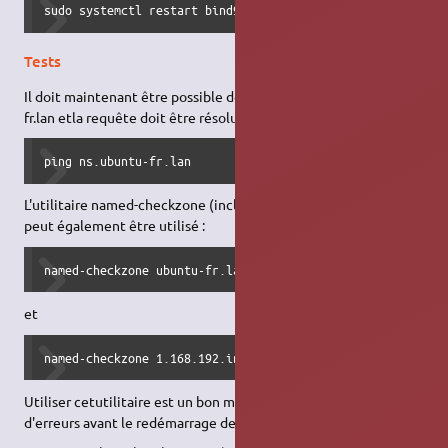
sudo systemctl restart bind9.service
Tests
Il doit maintenant être possible de faire un ping sur ubuntu-
fr.lan etla requête doit être résolue :
ping ns.ubuntu-fr.lan
L'utilitaire named-checkzone (inclus dans le package BIND9)
peut également être utilisé :
named-checkzone ubuntu-fr.lan /etc/bind/db.ubuntu-fr.lan
et
named-checkzone 1.168.192.in-addr.arpa /etc/bind/db.192
Utiliser cetutilitaire est un bon moyen de s'assurer de l'absence
d'erreurs avant le redémarrage de bind.