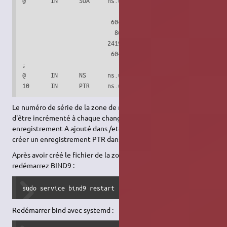
@       IN      SOA     ns.ubuntu-fr.lan. admin.ubuntu-fr.
                              2         ; Serial

                         604800         ; Refresh

                          86400         ; Retry

                        2419200         ; Expire

                         604800 )       ; Negative Cache T
;

@       IN      NS      ns.ubuntu-fr.lan.

10      IN      PTR     ns.ubuntu-fr.lan.
Le numéro de série de la zone de recherche inversée nécessite
d'être incrémenté à chaque changement. Pour chaque
enregistrement A ajouté dans /etc/bind/db.ubuntu-fr.lan, il faut
créer un enregistrement PTR dans /etc/bind/db.192.
Après avoir créé le fichier de la zone de recherche inversée,
redémarrez BIND9 :
sudo service bind9 restart
Redémarrer bind avec systemd :