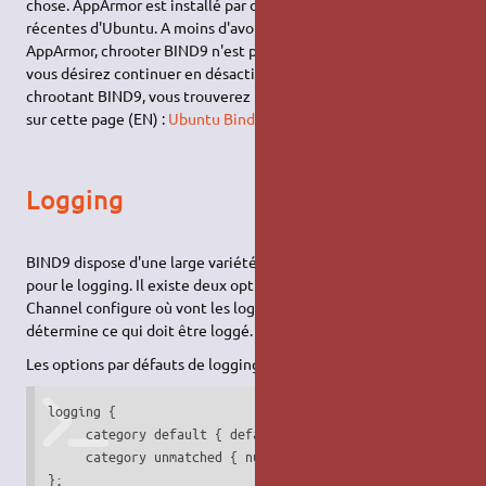
chose. AppArmor est installé par défaut dans les versions
récentes d'Ubuntu. A moins d'avoir désactivé explicitement
AppArmor, chrooter BIND9 n'est pas nécessaire. Si malgré tout,
vous désirez continuer en désactivant AppArmor eten
chrootant BIND9, vous trouverez les informations nécessaires
sur cette page (EN) :
Ubuntu Bind9 Howto
Logging
BIND9 dispose d'une large variété de configurations possibles
pour le logging. Il existe deux options principales, l'option
Channel configure où vont les logs, etl'option Category
détermine ce qui doit être loggé.
Les options par défauts de logging sont :
logging {

     category default { default_syslog; default_debug; };

     category unmatched { null; };

};