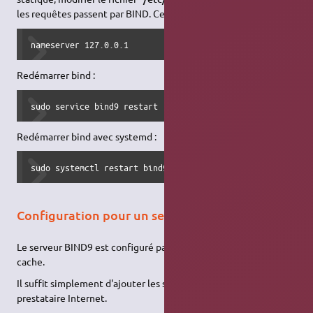
les requêtes passent par BIND. Ce fichier doit donc contenir :
nameserver 127.0.0.1
Redémarrer bind :
sudo service bind9 restart
Redémarrer bind avec systemd :
sudo systemctl restart bind9.service
Configuration pour un serveur cache
Le serveur BIND9 est configuré par défaut en tant que serveur
cache.
Il suffit simplement d'ajouter les serveurs
DNS
de votre
prestataire Internet.