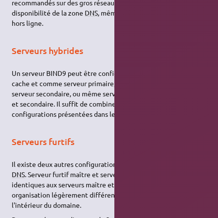
recommandés sur des gros réseaux. Ceux-ci assurent la
disponibilité de la zone
DNS
, même si le serveur primaire est
hors ligne.
Serveurs hybrides
Un serveur BIND9 peut être configuré à la fois comme serveur
cache et comme serveur primaire, comme serveur cache et
serveur secondaire, ou même serveur cache, serveur primaire
et secondaire. Il suffit de combiner les différentes
configurations présentées dans les exemples.
Serveurs furtifs
Il existe deux autres configurations fréquentes pour un serveur
DNS
. Serveur furtif maître et serveur furtif esclave. Ils sont
identiques aux serveurs maître et esclave, mais avec une
organisation légèrement différente : ils ne sont visibles qu'à
l'intérieur du domaine.