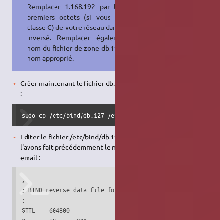
Remplacer 1.168.192 par les trois
premiers octets (si vous êtes en
classe C) de votre réseau dans l'ordre
inversé. Remplacer également le
nom du fichier de zone db.192 par le
nom approprié.
Créer maintenant le fichier db.192 depuis un fichier existant
:
sudo cp /etc/bind/db.127 /etc/bind/db.192
Editer le fichier /etc/bind/db.192 etchanger comme nous
l'avons fait précédemment le nom de domaine et l'adresse
email :
;

; BIND reverse data file for local loopback interface

;

$TTL    604800
