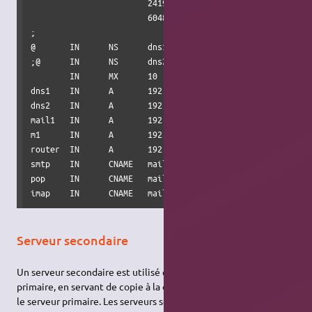
                        2419200         ; Expire

                        604800 )        ; Negative Cache T
;

@       IN      NS      dns1.wf3mh.com.

;@      IN      NS      dns2.wf3mh.com.

        IN      MX      10      mail1.wf3mh.com.

dns1    IN      A       192.168.100.100

dns2    IN      A       192.168.100.101

mail1   IN      A       192.168.100.110

m1      IN      A       192.168.100.10

router  IN      A       192.168.100.254

smtp    IN      CNAME   mail1

pop     IN      CNAME   mail1

imap    IN      CNAME   mail1
Serveur secondaire
Un serveur secondaire est utilisé en complément à un serveur
primaire, en servant de copie à la ou les zones configurées sur
le serveur primaire. Les serveurs secondaires sont