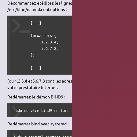
Décommentez etéditez les lignes suivantes dans
/etc/bind/named.conf.options :
        [...]

        forwarders {

             1.2.3.4;

             5.6.7.8;

        };

        [...]
(ou 1.2.3.4 et5.6.7.8 sont les adresses IP des serveurs
DNS
de
votre prestataire Internet.
Redémarrez le démon BIND9 :
sudo service bind9 restart
Redémarrer bind avec systemd :
sudo systemctl restart bind9.service