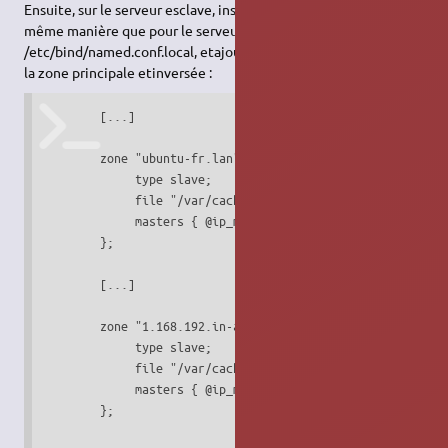
Ensuite, sur le serveur esclave, installez le package BIND9, de la
même manière que pour le serveur maître. Editez le fichier
/etc/bind/named.conf.local, etajoutez les lignes suivantes pour
la zone principale etinversée :
        [...]

        zone "ubuntu-fr.lan" {

             type slave;

             file "/var/cache/bind/db.ubuntu-fr.lan";

             masters { @ip_maitre; };

        };

        [...]

        zone "1.168.192.in-addr.arpa" {

             type slave;

             file "/var/cache/bind/db.192";

             masters { @ip_maitre; };

        };
