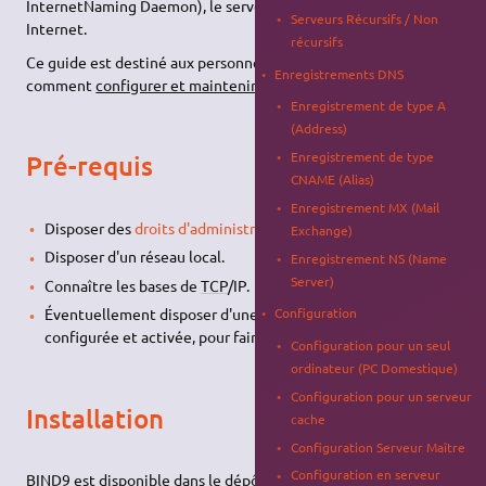
InternetNaming Daemon), le serveur
DNS
le plus utilisé sur
Serveurs Récursifs / Non
Internet.
récursifs
Ce guide est destiné aux personnes désireuses d'apprendre
Enregistrements DNS
comment
configurer et maintenir
un serveur
DNS
BIND9
.
Enregistrement de type A
(Address)
Enregistrement de type
Pré-requis
CNAME (Alias)
Enregistrement MX (Mail
Disposer des
droits d'administration
sur le serveur.
Exchange)
Disposer d'un réseau local.
Enregistrement NS (Name
Server)
Connaître les bases de
TCP
/IP.
Configuration
Éventuellement disposer d'une connexion à Internet
configurée et activée, pour faire les tests.
Configuration pour un seul
ordinateur (PC Domestique)
Configuration pour un serveur
Installation
cache
Configuration Serveur Maître
Configuration en serveur
BIND9 est disponible dans le dépôt principal. Aucun dépôt