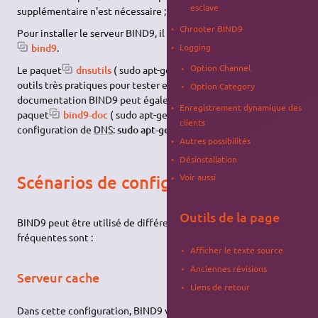
esclave
supplémentaire n'est nécessaire ;
Chrooter BIND9
Pour installer le serveur BIND9, il suffit d'
installer le paquet
Logging
bind9
.
Option Channel
Le paquet
dnsutils
( sudo apt-get install dnsutils ) fournit des
outils très pratiques pour tester et débugger le service
DNS
. La
Option Category
documentation BIND9 peut également être trouvée dans le
Enregistrement dynamique des
paquet
bind9-doc
( sudo apt-get install bind9-doc ).
clients
configuration de
DNS
:
sudo apt-get install bind9
Autres possibilités
Désinstallation
Scénarios de configuration
Voir aussi
Outils de la page
BIND9 peut être utilisé de différente façons , les plus
fréquentes sont :
Afficher le texte source
Anciennes révisions
Serveur cache
Liens de retour
Dans cette configuration, BIND9 va effectuer les requêtes
DNS