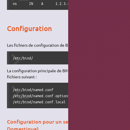
ns      IN    A      1.2.3.4
Configuration
Les fichiers de configuration de BIND9 sont stockés sous :
/etc/bind/
La configuration principale de BIND9 est effectuée dans les
fichiers suivant :
/etc/bind/named.conf

/etc/bind/named.conf.options

/etc/bind/named.conf.local
Configuration pour un seul ordinateur (PC
Domestique)