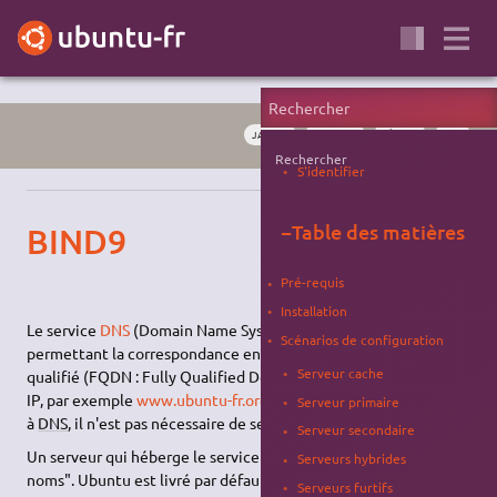
JAMMY
SERVEUR
RÉSEAU
DNS
Rechercher
S'identifier
−
Table des matières
BIND9
Pré-requis
Installation
Le service
DNS
(Domain Name System) est un service
TCP
/IP
Scénarios de configuration
permettant la correspondance entre un nom de domaine
Serveur cache
qualifié (FQDN : Fully Qualified Domain Name) et une adresse
IP, par exemple
www.ubuntu-fr.org
= 193.55.221.76. Ainsi, grâce
Serveur primaire
à
DNS
, il n'est pas nécessaire de se souvenir des adresses IP.
Serveur secondaire
Un serveur qui héberge le service
DNS
est appelé "serveur de
Serveurs hybrides
noms". Ubuntu est livré par défaut avec BIND (Berkley
Serveurs furtifs