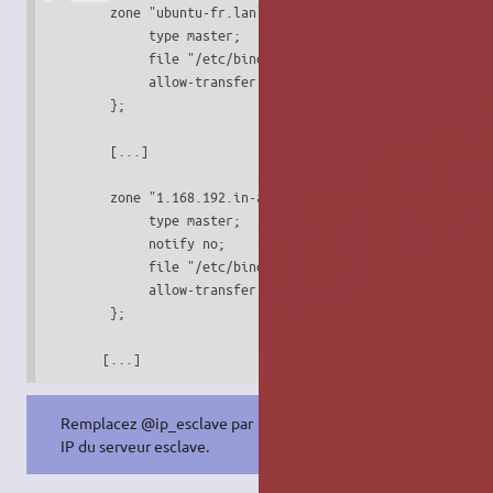
        zone "ubuntu-fr.lan" {

             type master;

             file "/etc/bind/db.ubuntu-fr.lan";

             allow-transfer { @ip_esclave; };

        };

        [...]

        zone "1.168.192.in-addr.arpa" {

             type master;

             notify no;

             file "/etc/bind/db.192";

             allow-transfer { @ip_esclave; };

        };

       [...]
Remplacez @ip_esclave par l'adresse
IP du serveur esclave.