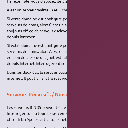
Par exemple, vous disposez de 3 serveurs
DNS
: A, B et C.
A est un serveur maître, B et C sont des esclaves.
Si votre domaine est configuré pour utiliser A et B comme
serveurs de noms, alors C est un serveur furtif esclave. Il fait
toujours office de serveur esclave, mais il ne sera pas interrogé
depuis Internet.
Si votre domaine est configuré pour utiliser B et C comme
serveurs de noms, alors A est un serveur furtif maître. Toute
édition de la zone ou ajout est fait sur A, mais les ordinateurs
depuis internet interrogeront seulement B et C.
Dans les deux cas, le serveur passif n'est pas interrogé depuis
internet. Il peut ainsi être réservé pour une utilisation locale.
Serveurs Récursifs / Non récursifs
Les serveurs BIND9 peuvent être récursifs, c’est-à-dire
interroger tour à tour les serveurs
DNS
nécessaires jusqu'à
obtenir la réponse, et la transmettre à leur client.