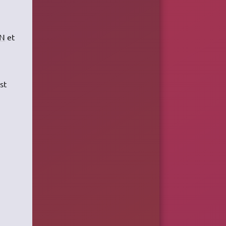
N
et
st