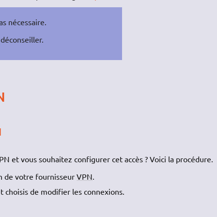
as nécessaire.
déconseiller.
N
N
 et vous souhaitez configurer cet accès ? Voici la procédure.
on de votre fournisseur
VPN
.
 et choisis de modifier les connexions.