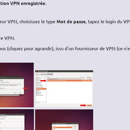
ation
VPN
enregistrée
.
Mot de passe
veur
VPN
, choisissez le type
, tapez le login du
VP
tre
VPN
.
s (cliquez pour agrandir), issu d'un fournisseur de
VPN
(ce n'e