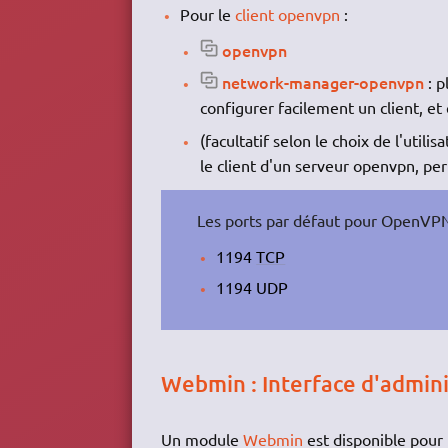
Pour le
client openvpn
:
openvpn
network-manager-openvpn
: p
configurer facilement un client, et
(facultatif selon le choix de l'utilis
le client d'un serveur openvpn, pe
Les ports par défaut pour OpenVPN
1194
TCP
1194 UDP
Webmin : Interface d'admin
Un module
Webmin
est disponible pour 