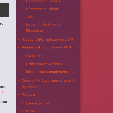
Démarrage du serveur
Démarrage du client
Test
eur
En cas d'utilisation de
Firestarter
Accéder à internet par votre VPN
Administration du serveur VPN
Par telnet
Utilisation de Webmin
Informations complémentaires
Créer un VPN avec une adresse IP
 une
dynamique
1)
.
Voir aussi
 pour
Liens externes
Notes