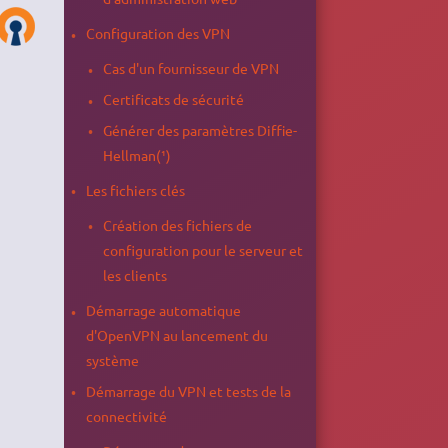
Configuration des VPN
Cas d'un fournisseur de VPN
Certificats de sécurité
Générer des paramètres Diffie-
Hellman(¹)
Les fichiers clés
Création des fichiers de
configuration pour le serveur et
les clients
Démarrage automatique
d'OpenVPN au lancement du
système
Démarrage du VPN et tests de la
connectivité