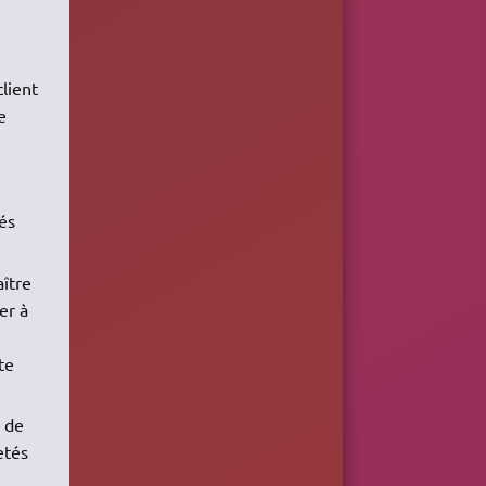
client
e
lés
aître
er à
te
e de
etés