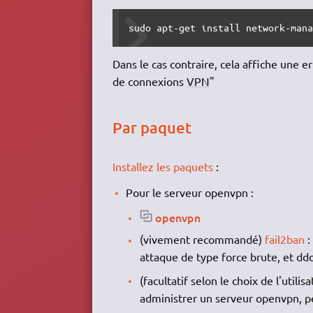
sudo apt-get install network-man
Dans le cas contraire, cela affiche une er
de connexions
VPN
"
Par paquet
Installez les paquets
:
Pour le serveur openvpn :
openvpn
(vivement recommandé)
fail2ban
:
attaque de type force brute, et ddo
(facultatif selon le choix de l'utilisa
administrer un serveur openvpn, p