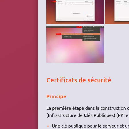
Certificats de sécurité
Principe
La première étape dans la construction 
I
C
P
(
nfrastructure de
lés
ubliques) (PKI e
Une clé publique pour le serveur et u