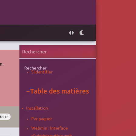
n.
Rechercher
S'identifier
−
Table des matières
Installation
TUSTE
Par paquet
Webmin : Interface
d'administration web