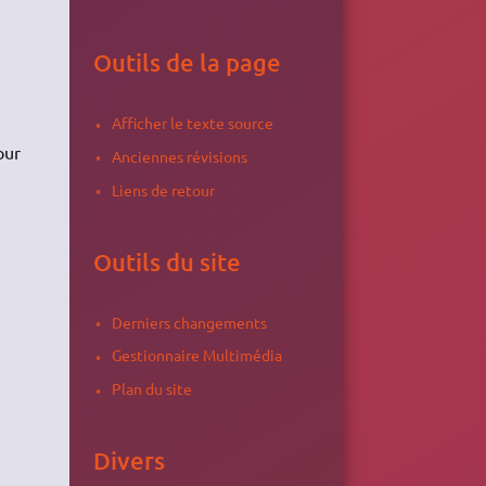
Outils de la page
Afficher le texte source
our
Anciennes révisions
Liens de retour
Outils du site
Derniers changements
Gestionnaire Multimédia
Plan du site
Divers