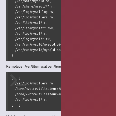
  /usr/sbin/mysqld mr,

  /usr/share/mysql/** r,

  /var/log/mysql.log rw,

  /var/log/mysql.err rw,

  /var/lib/mysql/ r,

  /var/lib/mysql/** rwk,

  /var/log/mysql/ r,

  /var/log/mysql/* rw,

  /var/run/mysqld/mysqld.pid w,

  /var/run/mysqld/mysqld.sock w,

}
Remplacer /var/lib/mysql par /home/<votreutilisateur>/MySQL/
[...]

  /var/log/mysql.err rw,

  /home/<votreutilisateur>/MySQL/ r,

  /home/<votreutilisateur>/MySQL/** rwk,

  /var/log/mysql/ r,

[...]