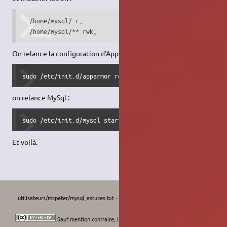
  /home/mysql/ r,

  /home/mysql/** rwk,
On relance la configuration d'Apparmor :
sudo /etc/init.d/apparmor reload
on relance MySql :
sudo /etc/init.d/mysql start
Et voilà.
utilisateurs/mcpeter/mysql_astuces.txt
· Dernière modification :
Le 04/08/2023,
16:29
de
Amiralgaby
Sauf mention contraire, le contenu de ce wiki est placé sous les