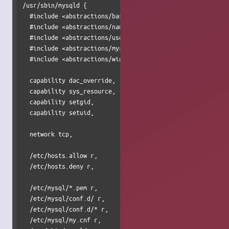
/usr/sbin/mysqld {

  #include <abstractions/base>

  #include <abstractions/nameservice>

  #include <abstractions/user-tmp>

  #include <abstractions/mysql>

  #include <abstractions/winbind>

  capability dac_override,

  capability sys_resource,

  capability setgid,

  capability setuid,

  network tcp,

  /etc/hosts.allow r,

  /etc/hosts.deny r,

  /etc/mysql/*.pem r,

  /etc/mysql/conf.d/ r,

  /etc/mysql/conf.d/* r,

  /etc/mysql/my.cnf r,
