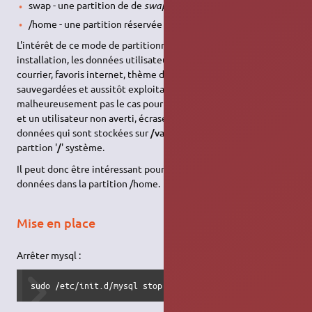
swap - une partition de de
swap
/home - une partition réservée aux utilisateurs
L'intérêt de ce mode de partitionning est qu'en cas de re-
installation, les données utilisateurs (données, profils, compte
courrier, favoris internet, thème de bureau, etc.) sont
sauvegardées et aussitôt exploitable. Ça n'est
malheureusement pas le cas pour les bases de données MySql,
et un utilisateur non averti, écrasera sans le savoir ses bases de
données qui sont stockées sur
/var/lib/mysql
(et donc la
parttion '
/
' système.
Il peut donc être intéressant pour cela de déplacer ses bases de
données dans la partition /home.
Mise en place
Arrêter mysql :
sudo /etc/init.d/mysql stop