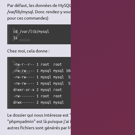
Par défaut, les données de MySQL sont stockées dans
/var/lib/mysql. Donc rendez-y vous (pas besoin d'utiliser "sudo"
pour ces commandes)
cd /var/lib/mysql

ls
Chez moi, cela donne :
-rw-r--r-- 1 root  root         0 2010-01-30 21:36 debian-
-rw-rw---- 1 mysql mysql 10485760 2010-01-30 22:22 ibdata1
-rw-rw---- 1 mysql mysql  5242880 2010-01-30 22:22 ib_logf
-rw-rw---- 1 mysql mysql  5242880 2010-01-30 21:36 ib_logf
drwxr-xr-x 2 mysql root      4096 2010-01-30 21:36 mysql

-rw------- 1 root  root         6 2010-01-30 21:36 mysql_u
drwx------ 2 mysql mysql     4096 2010-01-30 21:37 phpmya
Le dossier qui nous intéresse est "mysql". Le dossier
"phpmyadmin" est là puisque j'ai installé
phpMyAdmin
. Les
autres fichiers sont générés par MySQL et servent à sa gestion