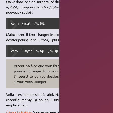
On va donc copier l'intégralité du dossier "mysql" dans
~/MySQL Toujours dans /var/lib/mysql, faites (necessite de
nouveaux sudo) :
cp -r mysql ~/MySQL
Maintenant, il faut changer le propriétaire et le groupe du
dossier pour que seul MySQL puisse se servir du dossier
chow -R mysql:mysql ~/MySQL
Attention à ce que vous faites ! Vous
pourriez changer tous les droits sur
l'intégralité de vos dossiers/fichiers
si vous vous tromper
Voilà ! Les fichiers sont à l'abri. Maintenant, il reste à
reconfigurer MySQL pour qu'il utilise dorénavant le nouvel
emplacement
Éditez le fichier
/etc/mysql/my.conf