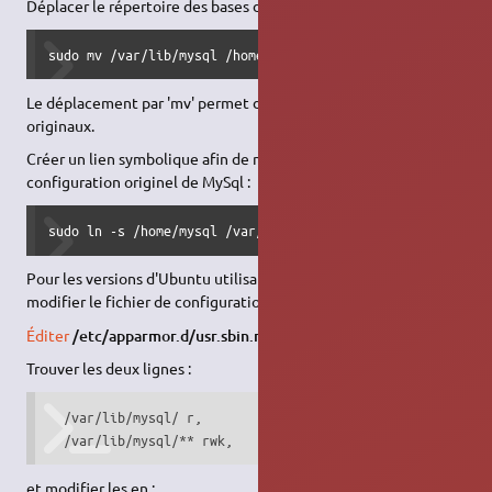
Déplacer le répertoire des bases de données :
sudo mv /var/lib/mysql /home/mysql
Le déplacement par 'mv' permet de ne pas modifier les droits
originaux.
Créer un lien symbolique afin de ne pas "
casser
" les fichiers de
configuration originel de MySql :
sudo ln -s /home/mysql /var/lib/mysql
Pour les versions d'Ubuntu utilisant
Apparmor
, il vous faut
modifier le fichier de configuration mysql dans Apparmor.
Éditer
/etc/apparmor.d/usr.sbin.mysqld
Trouver les deux lignes :
  /var/lib/mysql/ r,

  /var/lib/mysql/** rwk,
et modifier les en :