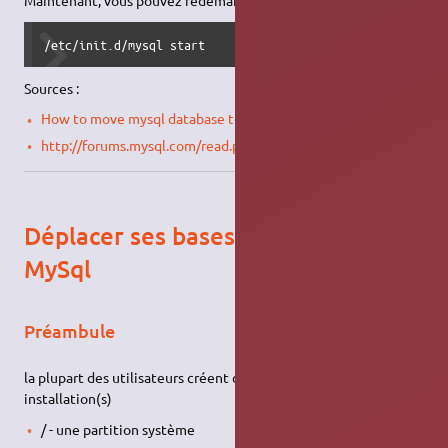
Maintenant, vous pouvez redémarrer MySQL !
/etc/init.d/mysql start
Sources :
How to move mysql database to another drive or partition
http://forums.mysql.com/read.php?35,290059,290059
Déplacer ses bases de données
MySql
Préambule
la plupart des utilisateurs créent de 2 à 3 partitions sur leur(s)
installation(s)
/ - une partition système