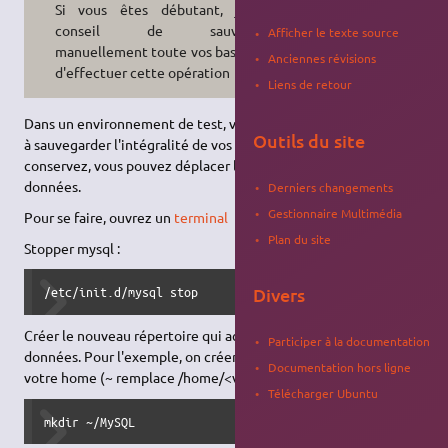
Si vous êtes débutant, je vous
conseil de sauvegardez
Afficher le texte source
manuellement toute vos bases avant
Anciennes révisions
d'effectuer cette opération
Liens de retour
Dans un environnement de test, vous ne pensez pas forcément
Outils du site
à sauvegarder l'intégralité de vos bases. Alors, pour être sur les
conservez, vous pouvez déplacer l'endroit où MySQL stocke les
données.
Derniers changements
Gestionnaire Multimédia
Pour se faire, ouvrez un
terminal
Plan du site
Stopper mysql :
Divers
/etc/init.d/mysql stop
Créer le nouveau répertoire qui accueillera les base de
Participer à la documentation
données. Pour l'exemple, on créera un répertoire MySQL dans
Documentation hors ligne
votre home (~ remplace /home/<votreutilisateur>)
Télécharger Ubuntu
mkdir ~/MySQL