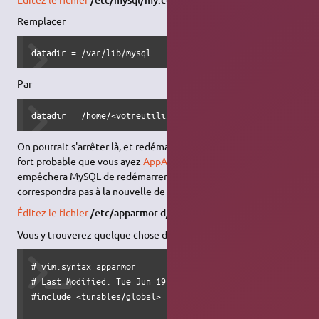
Remplacer
datadir = /var/lib/mysql
Par
datadir = /home/<votreutilisateur>/MySQL
On pourrait s'arrêter là, et redémarrer MySQL. Seulement, il est
fort probable que vous ayez
AppArmor
. Si c'est le cas, celui là
empêchera MySQL de redémarrer, car sa configuration ne
correspondra pas à la nouvelle de MySQL
Éditez le fichier
/etc/apparmor.d/usr.sbin.mysqld
Vous y trouverez quelque chose de similaire
# vim:syntax=apparmor

# Last Modified: Tue Jun 19 17:37:30 2007

#include <tunables/global>
