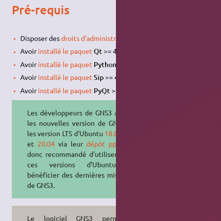
Pré-requis
Disposer des
droits d'administration
;
Avoir
installé le paquet
Qt >= 4.3
.
Avoir
installé le paquet
Python3 >= 3.3
.
Avoir
installé le paquet
Sip >= 4.5
.
Avoir
installé le paquet
PyQt >= 4.1
.
Les développeurs de GNS3 actualise
les nouvelles version de GNS3 pour
les version LTS d'Ubuntu
18.04
,
19.04
et
20.04
via leur
dépôt ppa
. Il est
donc recommandé d'utiliser une de
ces versions d’Ubuntu pour
bénéficier des dernières mise à jour
de GNS3.
Le logiciel GNS3 permet de