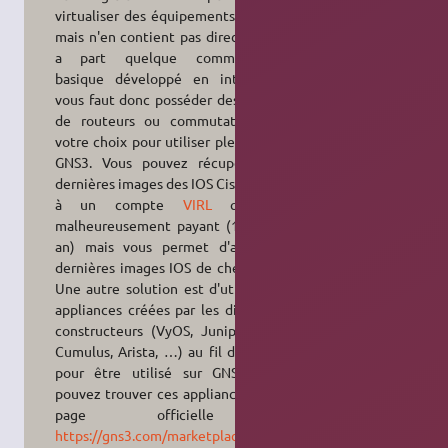
virtualiser des équipements réseaux
mais n'en contient pas directement,
a part quelque commutateurs
basique développé en interne, il
vous faut donc posséder des images
de routeurs ou commutateurs de
votre choix pour utiliser pleinement
GNS3. Vous pouvez récupérer les
dernières images des IOS Cisco grâce
à un compte
VIRL
qui est
malheureusement payant (199$ par
an) mais vous permet d'avoir les
dernières images IOS de chez Cisco.
Une autre solution est d'utiliser les
appliances créées par les différents
constructeurs (VyOS, Juniper, FRR,
Cumulus, Arista, …) au fil du temps
pour être utilisé sur GNS3, vous
pouvez trouver ces appliances sur la
page officielle :
https://gns3.com/marketplace/appliances