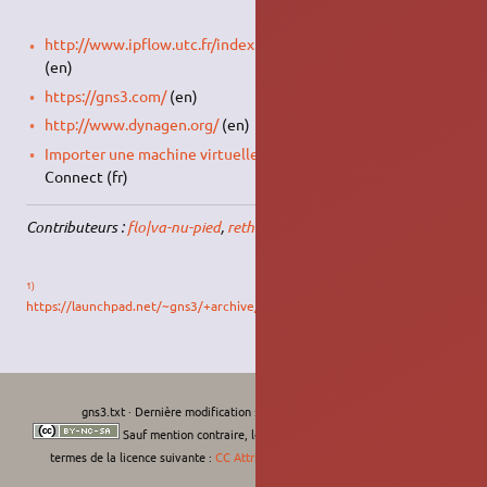
http://www.ipflow.utc.fr/index.php/Cisco_7200_Simulator
(en)
https://gns3.com/
(en)
http://www.dynagen.org/
(en)
Importer une machine virtuelle VirtualBox dans GNS3
sur IT-
Connect (fr)
Contributeurs :
flo|va-nu-pied
,
retho
.
1)
https://launchpad.net/~gns3/+archive/ubuntu/ppa
gns3.txt
· Dernière modification :
Le 11/09/2022, 11:04
de
moths-art
Sauf mention contraire, le contenu de ce wiki est placé sous les
termes de la licence suivante :
CC Attribution-Noncommercial-Share Alike 4.0
International