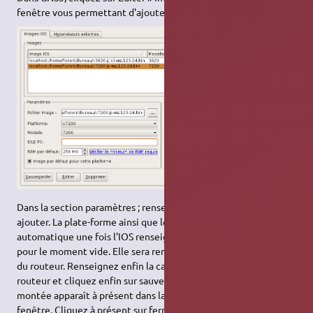
fenêtre vous permettant d'ajouter des IOS s'ouvre.
Dans la section paramètres ; renseignez le chemin vers l'IOS à
ajouter. La plate-forme ainsi que le modèle s'ajustent de façon
automatique une fois l'IOS renseigné. La ligne IdlePC restera
pour le moment vide. Elle sera remplie au premier lancement
du routeur. Renseignez enfin la capacité de RAM allouée au
routeur et cliquez enfin sur sauvegarder. L'image nouvellement
montée apparaît à présent dans la section supérieure de la
fenêtre. Cliquez à présent sur fermer pour retourner sur la