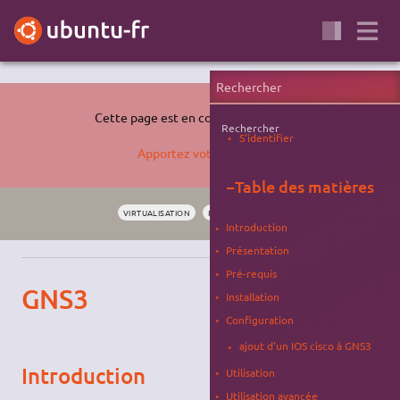
Cette page est en cours de rédaction.
Rechercher
S'identifier
Apportez votre aide…
−
Table des matières
VIRTUALISATION
RÉSEAU
ÉMULATION
BROUILLON
Introduction
Présentation
Pré-requis
GNS3
Installation
Configuration
ajout d'un IOS cisco à GNS3
Introduction
Utilisation
Utilisation avancée