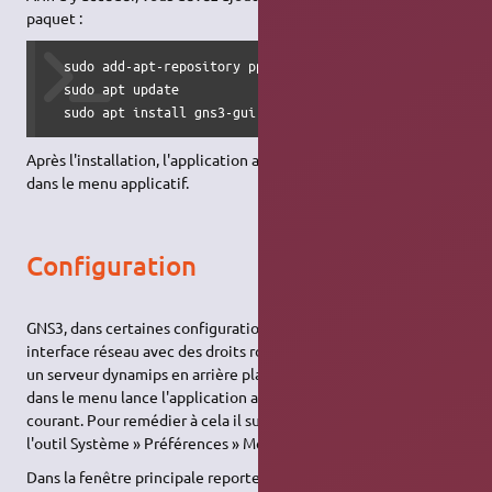
paquet :
  sudo add-apt-repository ppa:gns3/ppa

  sudo apt update

  sudo apt install gns3-gui gns3-server
Après l'installation, l'application apparaîtra sous le nom GNS3
dans le menu applicatif.
Configuration
GNS3, dans certaines configurations, a besoin d'accéder à votre
interface réseau avec des droits root mais également de lancer
un serveur dynamips en arrière plan. Or, le raccourci présent
dans le menu lance l'application avec les droits de l'utilisateur
courant. Pour remédier à cela il suffit d'éditer le menu avec
l'outil Système » Préférences » Menu principal
Dans la fenêtre principale reportez-vous au menu Éducation et