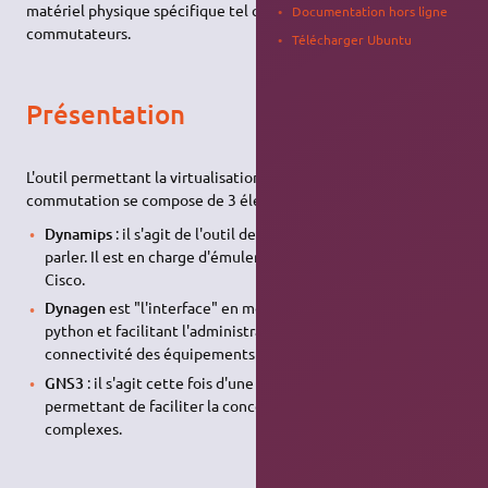
matériel physique spécifique tel que des routeurs ou des
Documentation hors ligne
commutateurs.
Télécharger Ubuntu
Présentation
L'outil permettant la virtualisation de ces outils de
commutation se compose de 3 éléments :
Dynamips
: il s'agit de l'outil de virtualisation à proprement
parler. Il est en charge d'émuler les composants du matériel
Cisco.
Dynagen
est "l'interface" en mode texte développée en
python et facilitant l'administration et la gestion et l'inter-
connectivité des équipements émulés.
GNS3
: il s'agit cette fois d'une interface graphique
permettant de faciliter la conception de topologies réseaux
complexes.