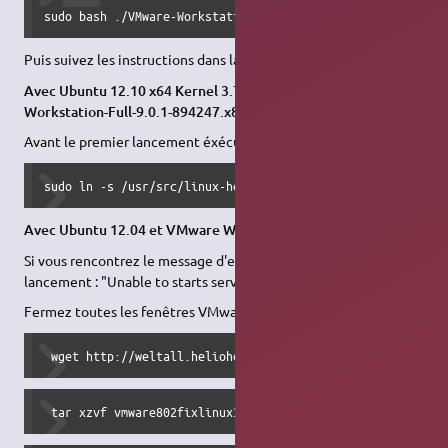
sudo bash ./VMware-Workstation-Full-10.0.6-2700073.x86_64
Puis suivez les instructions dans la fenêtre qui s'affiche.
Avec Ubuntu 12.10 x64 Kernel 3.7.0-7 et VMware-
Workstation-Full-9.0.1-894247.x86_64.bundle
Avant le premier lancement éxécutez :
sudo ln -s /usr/src/linux-headers-3.7.0-7-generic/include
Avec Ubuntu 12.04 et VMware Workstation 8.0.2
Si vous rencontrez le message d'erreur suivant au premier
lancement : "Unable to starts service vmnet!"
Fermez toutes les fenêtres VMware puis executez
le patch
:
 wget http://weltall.heliohost.org/wordpress/wp-content/u
 tar xzvf vmware802fixlinux320.tar.gz 