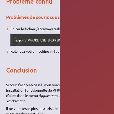
Problème connu
Problèmes de souris sous l'hote
Editer le fichier /etc/vmware/bootstrap et y ajouter
export VMWARE_USE_SHIPPED_GTK=yes
Relancez votre machine virtuelle (
source
)
Conclusion
Si tout s'est bien passé, vous voici en possession d'une
installation fonctionnelle de VMWare. Pour l'utiliser, il suffit
d'aller dans le menu
Applications → Outils Système → WMWare
Workstation
.
Il ne vous reste plus qu'à saisir le numéro de série, et créer
votre machine virtuelle.