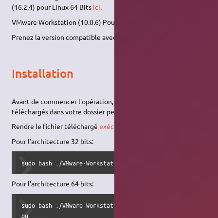
(16.2.4) pour Linux 64 Bits
ici
.
VMware Workstation (10.0.6) Pour Linux 64 Bits et 32 bits
ici
.
Prenez la version compatible avec votre architecture.
Installation
Avant de commencer l'opération, mettre tous les fichiers
téléchargés dans votre dossier personnel.
Rendre le fichier téléchargé
exécutable
. et taper :
Pour l'architecture 32 bits:
sudo bash ./VMware-Workstation-Full-10.0.6-2700073.i386.b
Pour l'architecture 64 bits:
sudo bash ./VMware-Workstation-Full-11.1.4-3848939.x86_64.
ou
