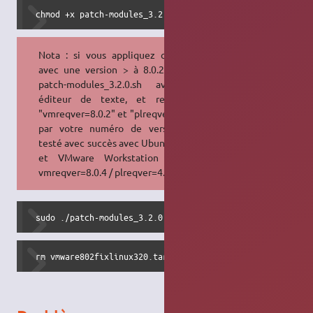
 chmod +x patch-modules_3.2.0.sh 
Nota : si vous appliquez ce patch
avec une version > à 8.0.2, ouvrez
patch-modules_3.2.0.sh avec un
éditeur de texte, et remplacez
"vmreqver=8.0.2" et "plreqver=4.0.2"
par votre numéro de version (ex
testé avec succès avec Ubuntu 12.04
et VMware Workstation 8.0.4 :
vmreqver=8.0.4 / plreqver=4.0.4)
 sudo ./patch-modules_3.2.0.sh 
 rm vmware802fixlinux320.tar.gz patch-modules_3.2.0.sh vm