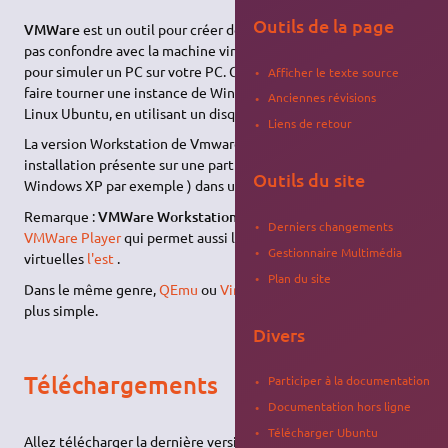
Outils de la page
VMWare
est un outil pour créer des
machines virtuelles
(à ne
pas confondre avec la machine virtuelle Java, nommée JVM)
pour simuler un PC sur votre PC. Cela permet par exemple de
Afficher le texte source
faire tourner une instance de Windows XP par dessus votre
Anciennes révisions
Linux Ubuntu, en utilisant un disque virtuel.
Liens de retour
La version Workstation de Vmware permet de faire tourner une
installation présente sur une partition ou sur un disque dur (
Outils du site
Windows XP par exemple ) dans une machine VMWare.
Remarque :
VMWare Workstation n'est pas gratuit
par contre
Derniers changements
VMWare Player
qui permet aussi la création de machines
Gestionnaire Multimédia
virtuelles
l'est
.
Plan du site
Dans le même genre,
QEmu
ou
Virtualbox
, ce dernier étant le
plus simple.
Divers
Téléchargements
Participer à la documentation
Documentation hors ligne
Télécharger Ubuntu
Allez télécharger la dernière version de VMware Workstation