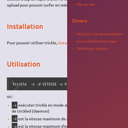
Plan du site
upload pour pouvoir surfer en même temps.
Divers
Installation
Participer à la documentation
Documentation hors ligne
Pour pouvoir utiliser trickle,
installez le paquet
trickle
.
Télécharger Ubuntu
Utilisation
trickle  -s -d VITESSE -u VITESSE PROGRAMME
où :
exécuter trickle en mode autonome, indépendamment
-s
de trickled (daemon)
est la vitesse maximum de réception autorisée en ko/s
-d
est la vitesse maximum d'envoi autorisée en ko/s
-u