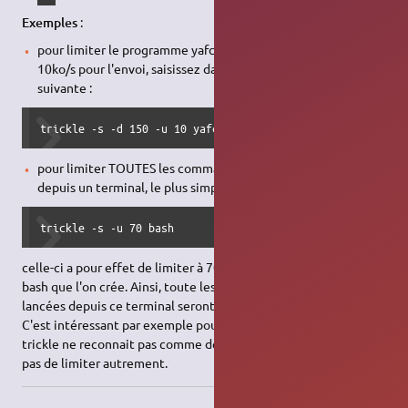
Exemples
:
pour limiter le programme yafc à 150ko/s en réception et à
10ko/s pour l'envoi, saisissez dans un
terminal
la commande
suivante :
trickle -s -d 150 -u 10 yafc
pour limiter TOUTES les commandes que vous lancerez
depuis un terminal, le plus simple est de lancer la commande
trickle -s -u 70 bash
celle-ci a pour effet de limiter à 70Ko/s la nouvelle session de
bash que l'on crée. Ainsi, toute les commandes ultérieures
lancées depuis ce terminal seront ainsi limitées en upload.
C'est intéressant par exemple pour lancer des scripts que
trickle ne reconnait pas comme des programmes et ne permet
pas de limiter autrement.