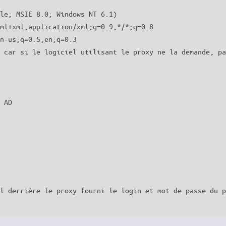
le; MSIE 8.0; Windows NT 6.1)

ml+xml,application/xml;q=0.9,*/*;q=0.8

n-us;q=0.5,en;q=0.3

 car si le logiciel utilisant le proxy ne la demande, pa
 AD

l derrière le proxy fourni le login et mot de passe du p