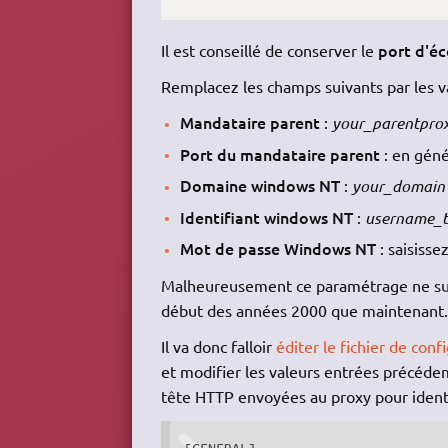
port d'é
Il est conseillé de conserver le
Remplacez les champs suivants par les va
Mandataire parent
:
your_parentpro
Port du mandataire parent
: en gén
Domaine windows NT
:
your_domain
Identifiant windows NT
:
username_t
Mot de passe Windows NT
: saisisse
Malheureusement ce paramétrage ne suff
début des années 2000 que maintenant.
Il va donc falloir
éditer le fichier de conf
et modifier les valeurs entrées précédem
tête HTTP envoyées au proxy pour identi
[GENERAL]
