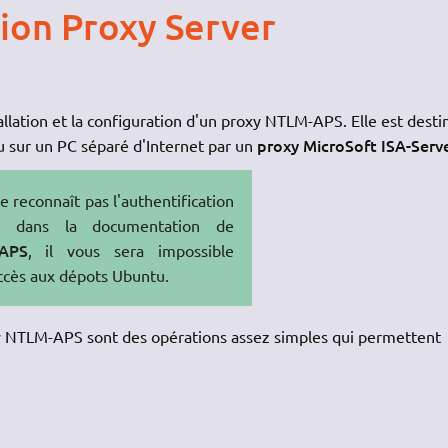
ion Proxy Server
allation et la configuration d'un proxy NTLM-APS. Elle est desti
proxy MicroSoft ISA-Serv
u sur un PC séparé d'Internet par un
 reconnaît pas l'authentification
te dans la documentation de
APS
, il vous sera impossible
 accès aux dépots Ubuntu.
roxy NTLM-APS sont des opérations assez simples qui permettent