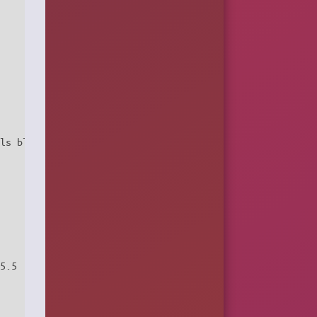
ls blocages des comptes sur les proxy

5.5
