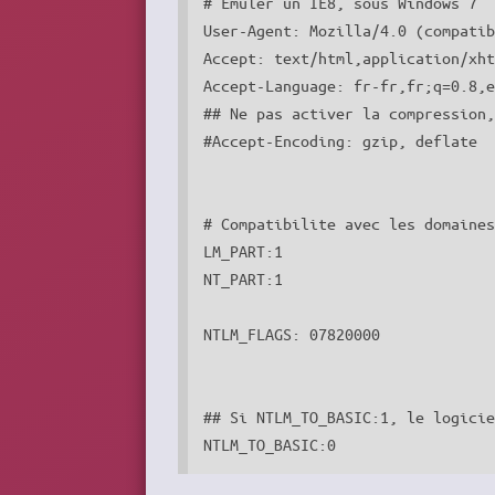
# Emuler un IE8, sous Windows 7

User-Agent: Mozilla/4.0 (compatib
Accept: text/html,application/xht
Accept-Language: fr-fr,fr;q=0.8,e
## Ne pas activer la compression,
#Accept-Encoding: gzip, deflate

# Compatibilite avec les domaines
LM_PART:1

NT_PART:1

NTLM_FLAGS: 07820000

## Si NTLM_TO_BASIC:1, le logicie
NTLM_TO_BASIC:0