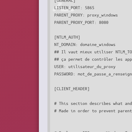
LISTEN_PORT: 5865

PARENT_PROXY: proxy_windows

PARENT_PROXY_PORT: 8080

[NTLM_AUTH]

NT_DOMAIN: domaine_windows

## Il vaut mieux utiliser NTLM_TO
## ça permet de contrôler les app
USER: utilisateur_du_proxy

PASSWORD: mot_de_passe_a_renseign
[CLIENT_HEADER]

# This section describes what and
# Made in order to prevent parent