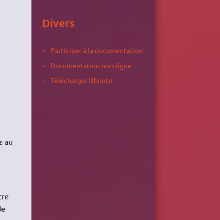
Divers
Participer à la documentation
Documentation hors ligne
Télécharger Ubuntu
z au
tre
de