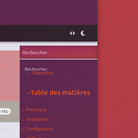
s
Rechercher
S'identifier
−
Table des matières
Pré-requis
E-FEU
Installation
Configuration
Utilisation