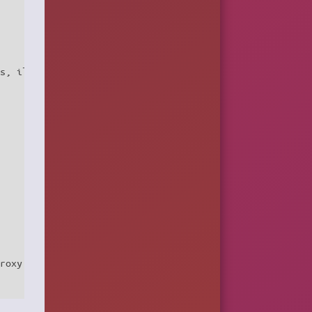
s, il ne saurait lire la réponse compressée

roxy (USER et PASSWORD deviennent inutiles).
