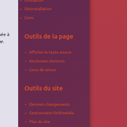
Désinstallation
Liens
née à
Outils de la page
er
.
Afficher le texte source
Anciennes révisions
Liens de retour
Outils du site
Derniers changements
Gestionnaire Multimédia
Plan du site