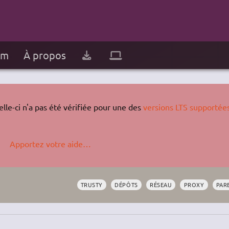
um
À propos
lle-ci n'a pas été vérifiée pour une des
versions LTS supportée
Apportez votre aide…
TRUSTY
DÉPÔTS
RÉSEAU
PROXY
PAR