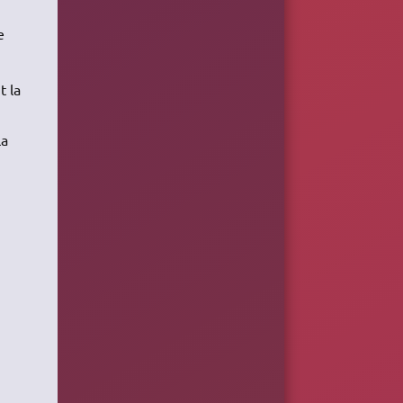
e
t la
la