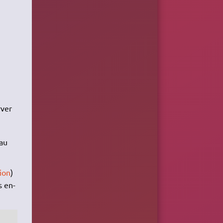
rver
au
ion
)
s en-