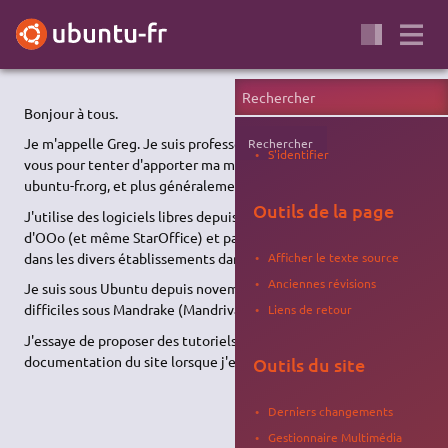
Bonjour à tous.
Je m'appelle Greg. Je suis professeur/formateur et je suis parmi
Rechercher
S'identifier
vous pour tenter d'apporter ma maigre contribution au site
ubuntu-fr.org, et plus généralement au monde du libre.
Outils de la page
J'utilise des logiciels libres depuis la toute première version
d'OOo (et même StarOffice) et participe à la promotion des LL
dans les divers établissements dans lesquels j'interviens.
Afficher le texte source
Anciennes révisions
Je suis sous Ubuntu depuis novembre 2007 après des débuts
difficiles sous Mandrake (Mandriva LE 2005, puis 2006).
Liens de retour
J'essaye de proposer des tutoriels, et mon aide à la
documentation du site lorsque j'en ai l'occasion.
Outils du site
Derniers changements
Gestionnaire Multimédia