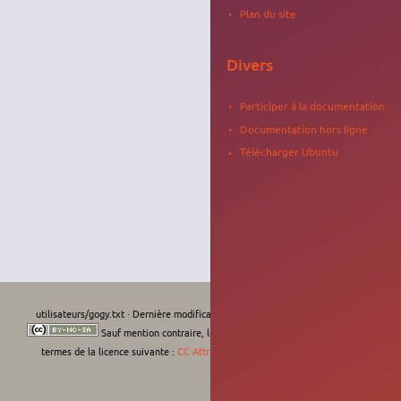
Plan du site
Divers
Participer à la documentation
Documentation hors ligne
Télécharger Ubuntu
utilisateurs/gogy.txt
· Dernière modification :
Le 12/09/2010, 11:10
de
gogy
Sauf mention contraire, le contenu de ce wiki est placé sous les
termes de la licence suivante :
CC Attribution-Noncommercial-Share Alike 4.0
International