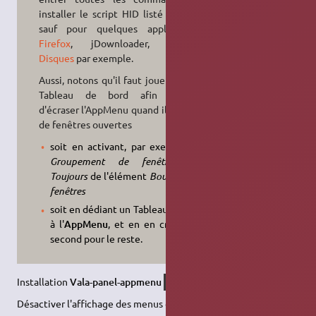
installer le script HID listé ci-après,
sauf pour quelques applications:
Firefox
, jDownloader,
GNOME
Disques
par exemple.
Aussi, notons qu'il faut jouer avec le
Tableau de bord afin d'éviter
d'écraser l'AppMenu quand il y a trop
de fenêtres ouvertes
soit en activant, par exemple, le
Groupement de fenêtres
sur
Toujours
de l'élément
Boutons des
fenêtres
soit en dédiant un Tableau de bord
à l'
AppMenu
, et en en créant un
second pour le reste.
Installation
Vala-panel-appmenu
xfce4-appmenu-plugin
Désactiver l'affichage des menus classiques :