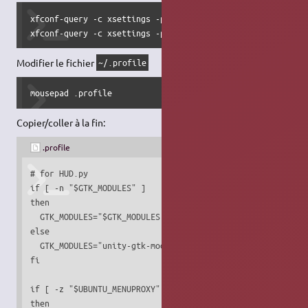
xfconf-query -c xsettings -p /Gtk/ShellShowsMenubar -n -t 
xfconf-query -c xsettings -p /Gtk/ShellShowsAppmenu -n -t
Modifier le fichier
~/.profile
mousepad .profile
Copier/coller à la fin:
.profile
# for HUD.py

if [ -n "$GTK_MODULES" ]

then

  GTK_MODULES="$GTK_MODULES:unity-gtk-module"

else

  GTK_MODULES="unity-gtk-module"

fi

if [ -z "$UBUNTU_MENUPROXY" ]

then
