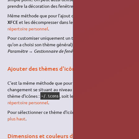
prendre la décoration des fenêtres d'un autre.
Même méthode que pour l'ajout de thème : utilisez des thèmes
XFCE
et les décompresser dans le répertoire
de son
.themes
répertoire personnel
.
Pour customiser uniquement un thème de fenêtre (une fois
qu'on a choisi son thème général), allez dans le menu des
Paramètre
→
Gestionnaire de fenêtres
→
Style
.
Ajouter des thèmes d'icônes
C'est la même méthode que pour ajouter un thème, le seul
changement se situant au niveau du dossier d'arrivée de votre
thème d'icônes :
, soit le répertoire
de son
~/.icons
.icons
répertoire personnel
.
Pour sélectionner ce thème d'icônes, suivez la méthode citée
plus haut
.
Dimensions et couleurs de la fenêtre terminal