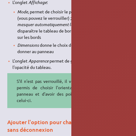
L'onglet
Affichage
:
Mode
, permet de choisir le positionnement du panneau
(vous pouvez le verrouiller) ; la case à cocher
Afficher et
masquer automatiquement le tableau de bord
fera
disparaître le tableau de bord jusqu'au passage de la souris
sur les bords
Dimensions
donne le choix de la taille que vous souhaitez
donner au panneau
L'onglet
Apparence
permet de gérer la transparence et
l'opacité du tableau.
S'il n'est pas verrouillé, il vous sera
permis de choisir l'orientation du
panneau et d'avoir des poignées à
celui-ci.
Ajouter l'option pour changer d'utilisateur
sans déconnexion