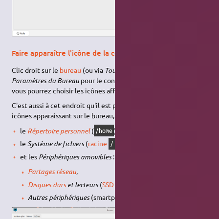
Faire apparaître l'icône de la corbeille sur le bureau
Clic droit sur le
bureau
(ou via
Tous les paramètres
), puis
Paramètres du Bureau
pour le configurer. Dans l'onglet
Icônes
vous pourrez choisir les icônes affichées et leur taille.
C'est aussi à cet endroit qu'il est possible de sélectionner les
icônes apparaissant sur le bureau, à savoir :
le
Répertoire personnel
(
),
/home
le
Système de fichiers
(
racine
),
/
et les
Périphériques amovibles
:
Partages réseau
,
Disques durs
et lecteurs
(
SSD
et clés
USB
, par exemple),
Autres périphériques
(smartphone, caméra, etc).