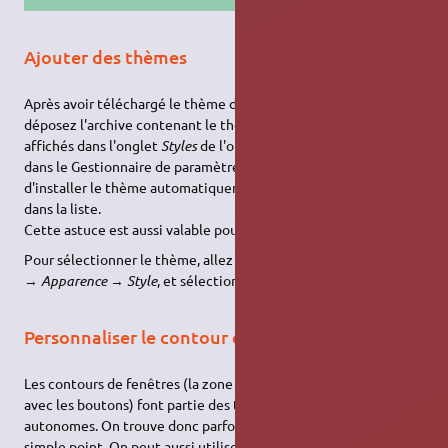
Ajouter des thèmes
Après avoir téléchargé le thème de votre choix, glissez-
déposez l'archive contenant le thème dans la liste des thèmes
affichés dans l'onglet
Styles
de l'outil
Apparence
, disponible
dans le Gestionnaire de paramètres.
XFCE
tentera alors
d'installer le thème automatiquement et devrait le rajouter
dans la liste.
Cette astuce est aussi valable pour les thèmes d'icônes.
Pour sélectionner le thème, allez dans le menu des
Paramètres
→
Apparence
→
Style
, et sélectionner le thème désiré.
Personnaliser le contour de fenêtre
Les contours de fenêtres (la zone du haut de chaque fenêtre
avec les boutons) font partie des thèmes, mais sont
autonomes. On trouve donc parfois des thèmes réduits à ce
simple point. On peut aussi utiliser un thème général, mais