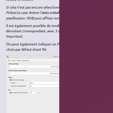
Si cela n’est pas encore sélectionné, cochez dans l'onglet
Polices
la case
Activer l'
et
Utiliser la sous-
anti-crénelage
pixellisation :
RVB
pour affiner votre affichage.
Il est également possible de modifier le
Lissage
dans le menu
déroulant correspondant, avec 3 choix possibles:
Léger, Moyen,
Important
.
On peut également indiquer un
Paramètre
DPI
personnalisé
, le
choix par défaut étant 96.