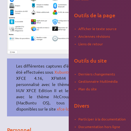
Outils de la page
Afficher le texte source
Anciennes révisions
Liens de retour
Outils du site
Les différentes captures d'écran ont
été effectuées sous
Xubuntu
22.04
/
Derniers changements
XFCE 4.16, XFWM4 étant
Gestionnaire Multimédia
personnalisé avec le thème MC-
OS
Plan du site
MJV XFCE Edition II et les icônes
avec le thème McCrouz iCons
(MacBuntu
OS
), tous les 2
Divers
disponibles sur le site
xfce-look.org
.
Participer à la documentation
Documentation hors ligne
Personnel