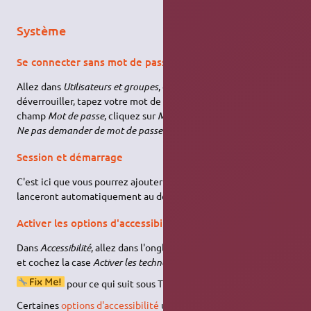
Système
Se connecter sans mot de passe
Allez dans
Utilisateurs et groupes
, cliquez sur l'icône
déverrouiller, tapez votre mot de passe administrateur. Dans la
champ
Mot de passe
, cliquez sur
Modifier
, puis cochez la case
Ne pas demander de mot de passe à la connexion
.
Session et démarrage
C'est ici que vous pourrez ajouter des applications qui se
lanceront automatiquement au démarrage de votre session.
Activer les options d'accessibilité
Dans
Accessibilité
, allez dans l'onglet
Technologies d'assistance
et cochez la case
Activer les technologies d'assistance
.
pour ce qui suit sous Trusty
Certaines
options d'accessibilité
utilisées par
Lightdm
sont