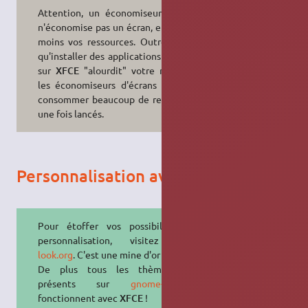
Attention, un économiseur d'écran
n'économise pas un écran, et encore
moins vos ressources. Outre le fait
qu'installer des applications
GNOME
sur
XFCE
"alourdit" votre machine,
les économiseurs d'écrans peuvent
consommer beaucoup de ressources
une fois lancés.
Personnalisation avancée
Pour étoffer vos possibilités de
personnalisation, visitez
xfce-
look.org
. C'est une mine d'or !
De plus tous les thèmes GTK
présents sur
gnome-look.org
fonctionnent avec
XFCE
!