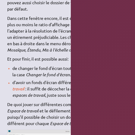
pouvez aussi choisir le dossier de votre choix à la place de celui
par défaut.
Dans cette fenêtre encore, il est également possible d'ajuster
plus ou moins le ratio d'affichage du fonds d'écran, afin de
l'adapter à la résolution de l'écran et éviter un écrasement ou
un étirement préjudiciable. Les choix disponibles se trouvent
en bas à droite dans le menu déroulant
Style
:
Aucun, Centré,
Mosaïque, Étendu, Mis à l'échelle ou Zoomé
.
Et pour finir, il est possible aussi:
de changer le fond d'écran toutes les x minutes en cochant
la case
Changer le fond d'écran
.
d'avoir un fonds d'écran différent pour chaque
Espace de
travail
: il suffit de décocher la case
Appliquer à tous les
espaces de travail
, juste sous le menu déroulant
Style
.
De quoi jouer sur différentes combinaisons selon chaque
Espace de travail
et le défilement des différents fonds d'écran,
puisqu'il possible de choisir un dossier de fonds d'écran
différent pour chaque
Espace de travail
.