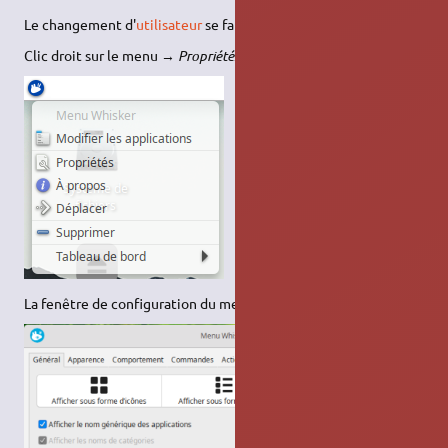
Le changement d'
utilisateur
se fait via le menu
Whisker
.
Clic droit sur le menu →
Propriétés
:
La fenêtre de configuration du menu Whisker s'affiche: