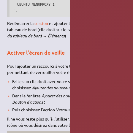
  UBUNTU_MENUPROXY=1

fi 
Redémarrer la
session
et ajouter l'applet
appmenu plugin
au
tableau de bord (clic droit sur le tableau de bord →
Préférence
du tableau de bord
→
Éléments
)
Activer l'écran de veille
Pour ajouter un raccourci à votre tableau de bord, vous
permettant de verrouiller votre écran:
Faites un clic droit avec votre souris sur la barre de menu, et
choisissez
Ajouter des nouveaux éléments
;
Dans la fenêtre
Ajouter des nouveaux éléments
, choisissez
Bouton d'actions
;
Puis choisissez l'action
Verrouiller l'écran
.
Il ne vous reste plus qu'à l'utiliser, voire à déplacer la nouvelle
icône où vous désirez dans votre barre de menu.