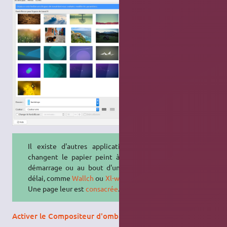
Il existe d'autres applications qui
changent le papier peint à chaque
démarrage ou au bout d'un certain
délai, comme
Wallch
ou
Xl-wallpaper
.
Une page leur est
consacrée
.
Activer le Compositeur d'ombres et de transparence