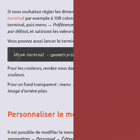
Si vous souhaitez régler les dimensions de la fenêtre du
terminal
par exemple à 108 colonnes et 24 lignes, allez dans le
terminal, puis menu →
Préférence
→
Apparence
→
Géométrie
par défaut
, et saisissez les valeurs qui vous conviennent.
Vous pouvez aussi lancer le terminal avec la commande :
xfce4-terminal --geometry=108x24
Pour les couleurs, rendez vous dans menu →
Préférence
→
couleurs
.
Pour un fond transparent : menu →
Préférence
→
Apparence
→
Image d'arrière-plan
.
Personnaliser le menu XFCE
Il est possible de modifier le menu
XFCE
dans menu →
Tous les
paramètres
→
Personnel
→
Éditeur de menus
.