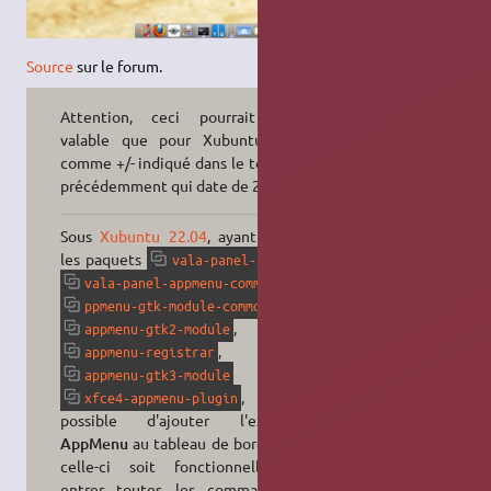
Source
sur le forum.
Attention, ceci pourrait n'être
valable que pour Xubuntu
16.04
,
comme +/- indiqué dans le topic cité
précédemment qui date de 2018.
Sous
Xubuntu
22.04
, ayant installé
les paquets
,
vala-panel-appmenu
,
vala-panel-appmenu-common
,
ppmenu-gtk-module-common
,
appmenu-gtk2-module
,
appmenu-registrar
et
appmenu-gtk3-module
, il est
xfce4-appmenu-plugin
possible d'ajouter l'extension
AppMenu
au tableau de bord et que
celle-ci soit fonctionnelle sans
entrer toutes les commandes ni