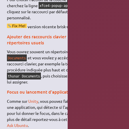
cherchez la ligne
, double-
xfce4-popup-applicationsmenu
cliquez sur le raccourci par défaut, choisissez votre raccourci
personnalisé.
version récente brisk-menu ?
Ajouter des raccourcis clavier pour ouvrir des
répertoires usuels
Vous ouvrez souvent un répertoire, par exemple le répertoire
et vous voulez y accéder rapidement par un
Documents
raccourci clavier, par exemple la touche
+
. Suivez la
Alt
D
procédure indiquée plus haut et dans
Commande
entrez
, puis choisissez la touche que vous voulez
thunar Documents
lui assigner.
Focus ou lancement d'application
Comme sur
Unity
, vous pouvez faire un raccourci clavier vers
une application, qui détecte si l'application est déjà lancée
pour lui donner le focus, dans le cas contraire il la lance… Pour
plus de détail reportez-vous à cette documentation sur (
en
)
Ask Ubuntu
.