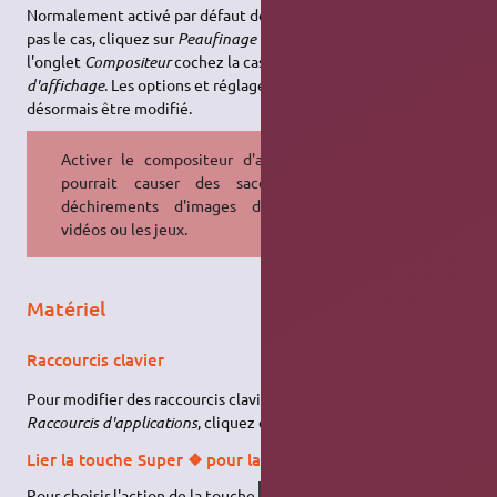
Normalement activé par défaut depuis XFCE 4.12, si cela n'est
pas le cas, cliquez sur
Peaufinage des fenêtres
. Puis dans
l'onglet
Compositeur
cochez la case
Activer le compositeur
d'affichage
. Les options et réglages de transparence peuvent
désormais être modifié.
Activer le compositeur d'affichage
pourrait causer des saccades /
déchirements d'images dans les
vidéos ou les jeux.
Matériel
Raccourcis clavier
Pour modifier des raccourcis clavier, cliquez sur
Clavier
, onglet
Raccourcis d'applications
, cliquez ensuite sur
Ajouter
.
Lier la touche Super ❖ pour lancer le menu
Pour choisir l'action de la touche
sous
Xenial
,
Super
❖