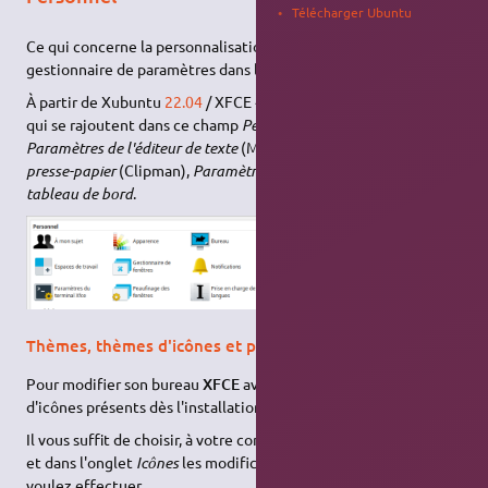
Télécharger Ubuntu
Ce qui concerne la personnalisation de
XFCE
, se trouve dans le
gestionnaire de paramètres dans le champ
Personnel
.
À partir de Xubuntu
22.04
/ XFCE 4.16, il y a quelques éléments
qui se rajoutent dans ce champ
Personnel
, notamment
Paramètres de l'éditeur de texte
(Mousepad),
Paramètres du
presse-papier
(Clipman),
Paramètres du terminal XFCE
,
Profils du
tableau de bord
.
Thèmes, thèmes d'icônes et polices
Pour modifier son bureau
XFCE
avec les thèmes et thèmes
d'icônes présents dès l'installation, cliquez sur
Apparence
.
Il vous suffit de choisir, à votre convenance, dans l'onglet
Styles
et dans l'onglet
Icônes
les modifications d'apparence que vous
voulez effectuer.