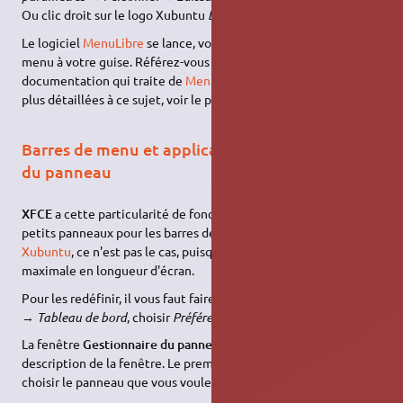
Ou clic droit sur le logo Xubuntu
Éditer les applications
.
Le logiciel
MenuLibre
se lance, vous pouvez paramétrer le
menu à votre guise. Référez-vous à la page de la
documentation qui traite de
MenuLibre
. Pour des informations
plus détaillées à ce sujet, voir le post de
Wapush
sur le forum.
Barres de menu et application : gérer la taille
du panneau
XFCE
a cette particularité de fonctionner à la base avec des
petits panneaux pour les barres de menu et d'application. Sous
Xubuntu
, ce n'est pas le cas, puisque ceux-ci font la taille
maximale en longueur d'écran.
Pour les redéfinir, il vous faut faire un clic droit sur le panneau
→
Tableau de bord
, choisir
Préférences du tableau de bord
.
La fenêtre
Gestionnaire du panneau
s'ouvre. Ce qui suit est la
description de la fenêtre. Le premier champ vous permet de
choisir le panneau que vous voulez modifier, vous avez alors :