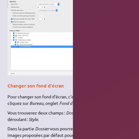
Changer son fond d'écran
Pour changer son fond d'écran, c'est toujours aussi simple,
cliquez sur
Bureau
, onglet
Fond d'écran
.
Vous trouverez deux champs :
Dossier
et
Couleur
et un menu
déroulant:
Style
.
Dans la partie
Dossier
vous pourrez choisir entre les diverses
images proposées par défaut pour changer le fond d'écran. Vous