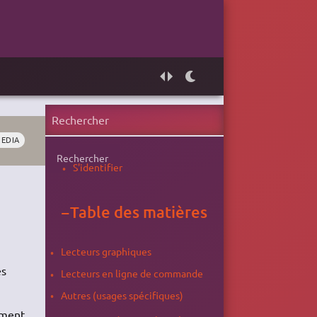
EDIA
Rechercher
S'identifier
−
Table des matières
Lecteurs graphiques
es
Lecteurs en ligne de commande
Autres (usages spécifiques)
ement