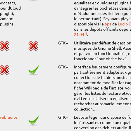
podcasts,
equalizer et quelques plugins, 
SoundCloud
d'intégrer les pochettes dans l
(plugin),
métadonnées des fichiers (pour
Somafm
le permettant). Sayonara-playe
(plugin)
disponible via le
ppa
de
Lucio C
dans les dépôts officiels depui
1)
21.04
.
GTK+
Utilitaire par défaut de gestio
musiques de Gnome Shell. Asse
et pauvre en fonctionnalités, 
fonctionner "out of the box".
GTK+
Interface hautement configura
particulièrement adapté aux g
collections de fichiers musicau
notamment de modifier les tags,
fiche Wikipedia de l'artiste, voi
gérer les listes de lecture et/ou
d'attente, utiliser un égaliseur
rechercher automatiquement d
collection…
webradios
GTK+
Lecteur léger, qui dispose de f
intéressantes comme un equali
conversion des fichiers audio. I