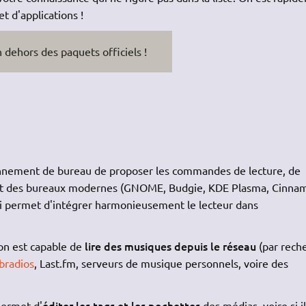
t d'applications !
 dehors des paquets officiels !
nnement de bureau de proposer les commandes de lecture, de
lupart des bureaux modernes (GNOME, Budgie, KDE Plasma, Cinna
ui permet d'intégrer harmonieusement le lecteur dans
lire des musiques depuis le réseau
ion est capable de
(par rech
bradios
, Last.fm, serveurs de musique personnels, voire des
éditer les tags et les pochettes
 permet d'
des médias, voire si il