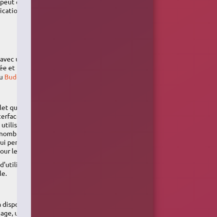
 peut être
ication
 avec une
ée et bien
u
Budgie
.
let qui
nterface GTK+
 utilise ses
e nombreux
ui permet
our le son.
d'utilisation,
le.
à disposition
gage, un