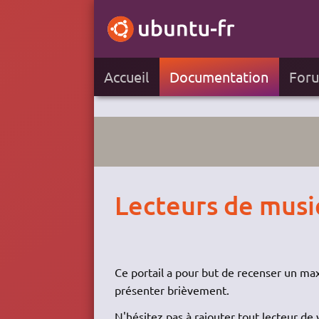
Accueil
Documentation
For
Lecteurs de mus
Ce portail a pour but de recenser un 
présenter brièvement.
N'hésitez pas à rajouter tout lecteur de 