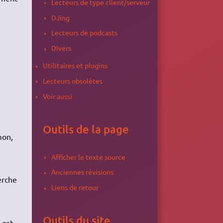
Lecteurs de type client/serveur
DJing
Lecteurs de podcasts
Divers
Utilitaires et plugins
Lecteurs obsolètes
Voir aussi
Outils de la page
mon,
Afficher le texte source
Anciennes révisions
erche
Liens de retour
Outils du site
 est