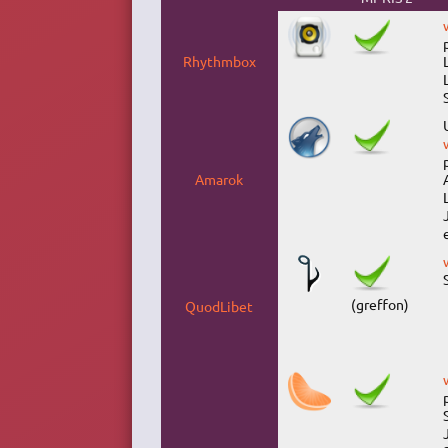
Rhythmbox
Amarok
(greffon)
QuodLibet