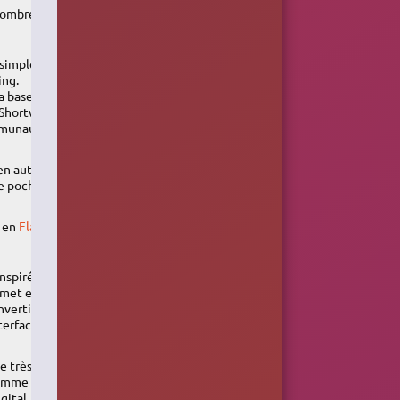
 nombreux
 simple de
ing.
la base de
. Shortwave
mmunautaire
en auto /
de pochettes
e en
Flatpak
inspiré de
rmet entre
nvertir les
terface grâce
e très
omme la
ital, les