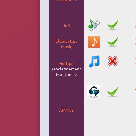
JuK
Elementary
Music
Musique
(anciennement
Minitunes)
XMMS2