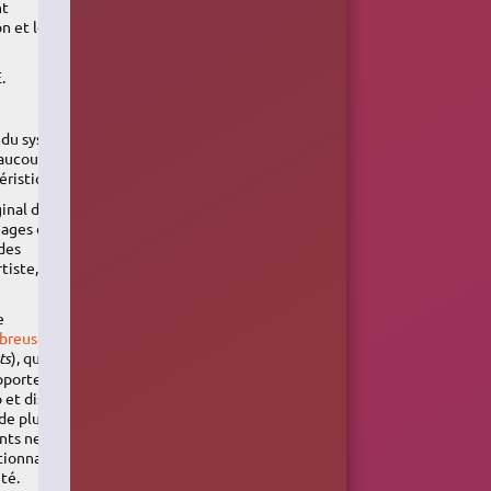
nt
n et le choix
.
 du système
aucoup à
éristiques.
inal dont
mages des
 des
tiste, les
e
breuses
ts
), que ce
pporte un très
 et dispose
e plugins.
nts ne
ionnalités.
té.