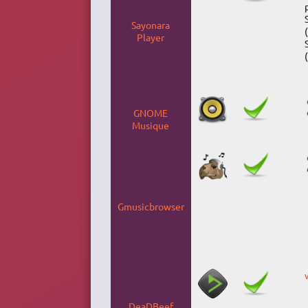
Sayonara
Player
GNOME
Musique
Gmusicbrowser
DeaDBeef