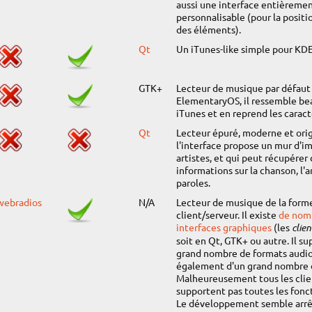
aussi une interface entièreme
personnalisable (pour la positio
des éléments).
Qt
Un iTunes-like simple pour KDE
GTK+
Lecteur de musique par défaut
ElementaryOS, il ressemble be
iTunes et en reprend les caract
Qt
Lecteur épuré, moderne et orig
l'interface propose un mur d'i
artistes, et qui peut récupérer
informations sur la chanson, l'ar
paroles.
webradios
N/A
Lecteur de musique de la form
client/serveur. Il existe
de nom
interfaces graphiques
(les
clien
soit en Qt, GTK+ ou autre. Il su
grand nombre de formats audio
également d'un grand nombre d
Malheureusement tous les clie
supportent pas toutes les fonct
Le développement semble arrê