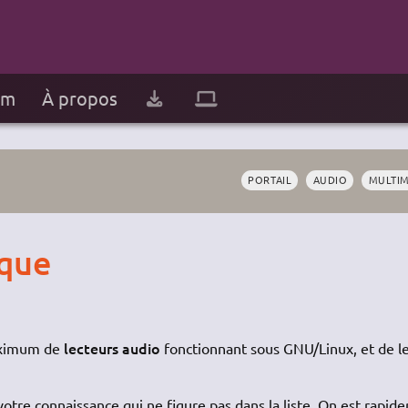
um
À propos
PORTAIL
AUDIO
MULTIM
ique
lecteurs audio
maximum de
fonctionnant sous GNU/Linux, et de l
votre connaissance qui ne figure pas dans la liste. On est rapid