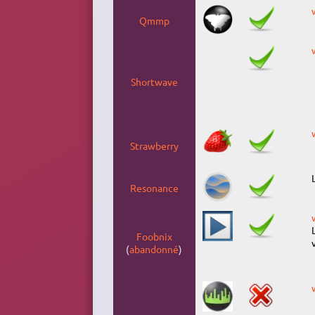
Qmmp
Shortwave
Strawberry
Resonance
Foobnix
(
abandonné
)