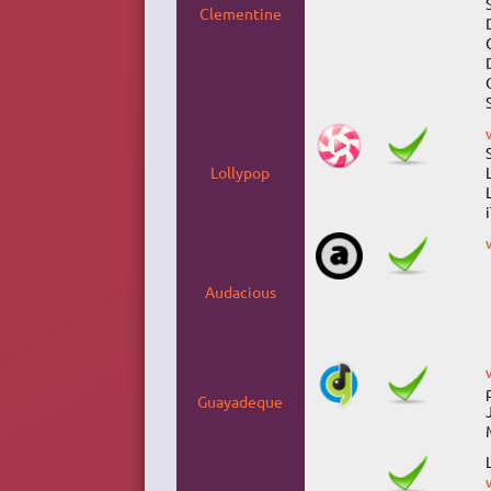
Clementine
Lollypop
Audacious
Guayadeque