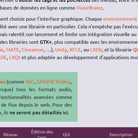
es bases de données en ligne comme
MusicBrainz
.
ment choisie pour l'interface graphique. Chaque
environnement
té avec une librairie en particulier. Cela n'empêche pas l’exécu
is ralentit son lancement et limite son intégration visuelle au
GTK+
les librairies sont
, plus compatible avec les environneme
Q
ie
,
MATE
,
Cinnamon
, …),
Unity
,
XFCE
, ou
LXDE
; et la librairie
KDE
,
LXQt
et plus adaptée au développement d'applications mul
éos
(comme
VLC
,
GNOME Vidéos
,
resque) tous les formats audio,
fonctionnalités avancées comme
e de flux depuis le web. Pour des
ne seront pas détaillés ici
, ils
.
Édition des
Réseau
GUI
Description
tags