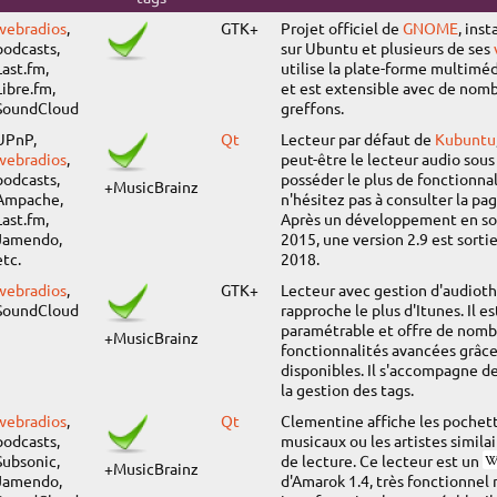
webradios
,
GTK+
Projet officiel de
GNOME
, inst
podcasts,
sur Ubuntu et plusieurs de ses
Last.fm,
utilise la plate-forme multimé
Libre.fm,
et est extensible avec de nom
SoundCloud
greffons.
UPnP,
Qt
Lecteur par défaut de
Kubuntu
webradios
,
peut-être le lecteur audio sou
podcasts,
posséder le plus de fonctionnal
+MusicBrainz
Ampache,
n'hésitez pas à consulter la pa
Last.fm,
Après un développement en s
Jamendo,
2015, une version 2.9 est sorti
etc.
2018.
webradios
,
GTK+
Lecteur avec gestion d'audiot
SoundCloud
rapproche le plus d'Itunes. Il es
paramétrable et offre de nom
+MusicBrainz
fonctionnalités avancées grâce
disponibles. Il s'accompagne d
la gestion des tags.
webradios
,
Qt
Clementine affiche les pochett
podcasts,
musicaux ou les artistes simila
Subsonic,
de lecture. Ce lecteur est un
+MusicBrainz
Jamendo,
d'Amarok 1.4, très fonctionnel