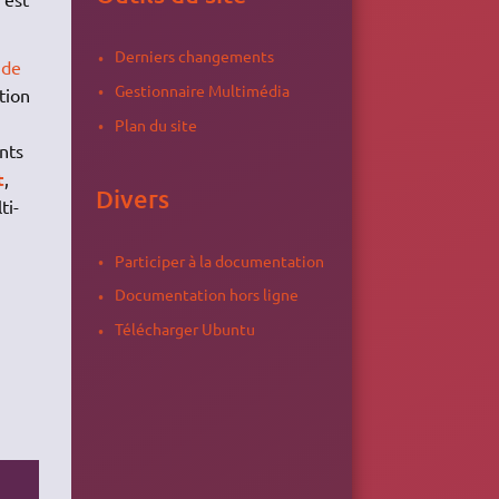
Derniers changements
 de
Gestionnaire Multimédia
tion
Plan du site
nts
t
,
Divers
ti-
Participer à la documentation
Documentation hors ligne
Télécharger Ubuntu