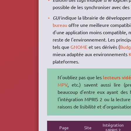
possible de les synchroniser avec d
GUI
indique la librairie de développe
bureau
offre une meilleure compatibili
d'une application moins compatible, ma
reste de l'environnement. Les principa
tels que
GNOME
et ses dérivés (
Budg
mieux adaptée aux environnements
plateformes.
lecteurs vid
N'oubliez pas que les
MPV
, etc.) savent aussi lire (p
beaucoup d'entre eux ayant des 
l'intégration MPRIS 2 ou la lectur
raisons de lisibilité et d'organisation
Intégration
Page
Site
MPRIS 2