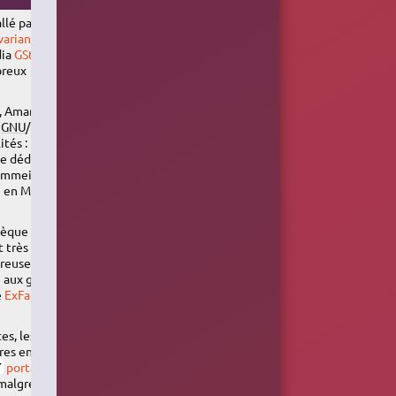
allé par défaut
variantes
. Il
dia
GStreamer
breux
, Amarok est
s
GNU
/Linux à
ités :
ge dédiée.
ommeil depuis
e en Mars
hèque qui se
t très
breuses
 aux greffons
e
ExFalso
pour
es, les genres
ires en cours
portage
 malgré une