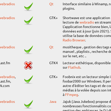
webradios
Qt
Interface similaire à Winamp,
plugins.
webradios
GTK+
Shortwave est une application
lecture de
webradio
en stream
L'application fonctionne bien, 
données est à jour (juin 2021)
utilise la base de données co
Radio Browser
.
webradios
Qt
musitheque , gestion des tags 
manuel , playlists , recherche 
sur le net, etc ..
Last.fm
GTK4
Lecteur esthétique, disponibl
sur
Flathub
.
webradios
,
GTK+
Foobnix est un lecteur simple 
Last.fm,
foobar2000 sur Windows. Il pe
vk.com
autre d'éditer les tags et de co
médias à la volée depuis son in
à
FFmpeg
.
webradios
Java
Jajuk (Java Jukebox) propose d
nombreuses fonctionnalités c
gestion des ambiances, le DJ dig