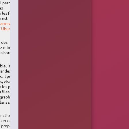
il permet
es
 les formats
r est
arreras
et
s
Ubuntu
n des
z minimaliste
mais supposé
ble, lecteur
randes
x. Il permet
 visualiser la
r les paroles,
 files
 graphique,
ans sa
onctionnalités
zer ou la
l propose