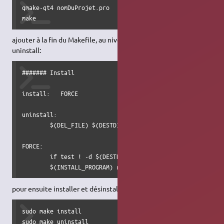
qmake-qt4 nomDuProjet.pro

make
ajouter à la fin du Makefile, au niveau des cibles install et
uninstall:
####### Install

install:   FORCE

uninstall:   

	$(DEL_FILE) $(DESTDIR)/usr/bin/nomDuProjet

FORCE:

	if test ! -d $(DESTDIR)/usr/bin ;then $(MKDIR) $(DESTDIR)/usr/bin; fi

	$(INSTALL_PROGRAM) nomDuProjet $(DESTDIR)/usr/bin
pour ensuite installer et désinstaller:
sudo make install

sudo make uninstall