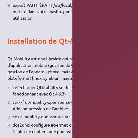
export PATH=$PATH:/usr/local/TrollTech/Qt-4.6.3/bin/ # a
mettre dans votre .bashrc pour ne pas le refaire a chaque
utilisation
Installation de Qt-Mobility
Qt-Mobility est une librairie qui permet le développement
d'application mobile (gestion du GPS, gestion de contacts,
gestion de l'appareil photo, mais aussi gestion son vidéo cross-
plateforme : linux, symbian, maemo, windows…)
Télécharger QtMobility sur le site de Qt (ici 1.0.2
fonctionnant avec Qt.4.6.3)
tar -xf qt-mobility-opensource-src-10.2.tar.gz
#décompression de l'archive
cd qt-mobility-opensource-src-10.2/
dos2unix configure #permet de palier à un bug de Qt :
fichier de conf encodé pour windows