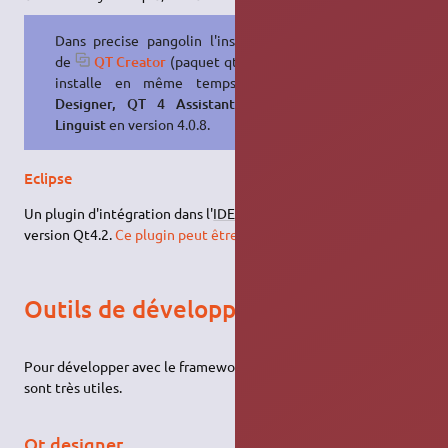
Dans precise pangolin l'installation
de
QT Creator
(paquet qtcreator)
installe en même temps
QT 4
Designer, QT 4 Assistant, QT 4
Linguist
en version 4.0.8.
Eclipse
Un plugin d'intégration dans l'
IDE
Eclipse est fourni depuis la
version Qt4.2.
Ce plugin peut être trouvé ici
Outils de développement
Pour développer avec le framework Qt, plusieurs programmes
sont très utiles.
Qt designer