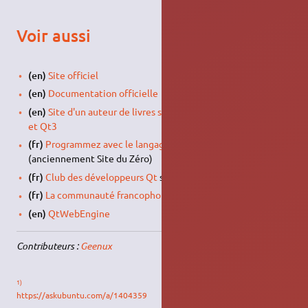
Voir aussi
(en)
Site officiel
(en)
Documentation officielle
(en)
Site d'un auteur de livres sur la programmation en Qt4
et Qt3
(fr)
Programmez avec le langage C++
, sur OpenClassrooms
(anciennement Site du Zéro)
(fr)
Club des développeurs Qt
sur Développez.com
(fr)
La communauté francophone Qt fr
(en)
QtWebEngine
Contributeurs :
Geenux
1)
https://askubuntu.com/a/1404359