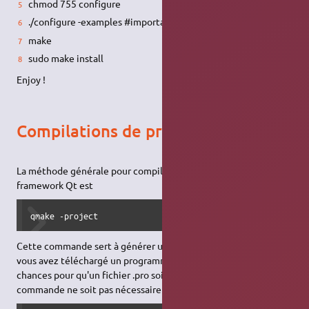
chmod 755 configure
./configure -examples #important !
make
sudo make install
Enjoy !
Compilations de programmes Qt
La méthode générale pour compiler un programme créé avec le
framework Qt est
qmake -project
Cette commande sert à générer un fichier de projet (.pro). Si
vous avez téléchargé un programme à compiler, il y a de fortes
chances pour qu'un fichier .pro soit présent et que cette
commande ne soit pas nécessaire