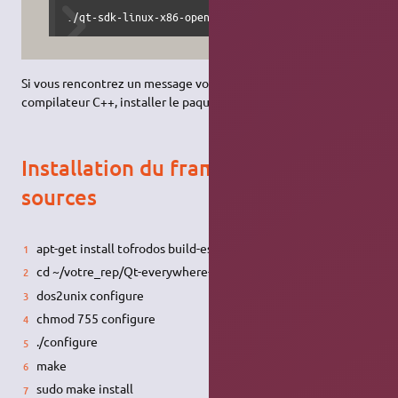
./qt-sdk-linux-x86-opensource-2009.01.bin -style clea
Si vous rencontrez un message vous disant d'installer un
compilateur C++, installer le paquet g++.
Installation du framework par les
sources
apt-get install tofrodos build-essential
cd ~/votre_rep/Qt-everywhere-opensource-4.6.3/
dos2unix configure
chmod 755 configure
./configure
make
sudo make install