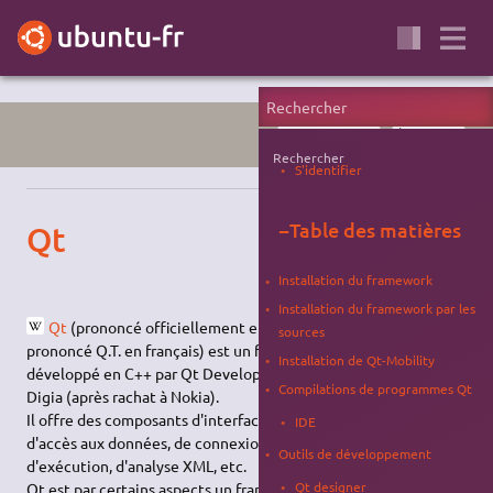
PROGRAMMATION
À RECYCLER
Rechercher
S'identifier
−
Table des matières
Qt
Installation du framework
Installation du framework par les
Qt
(prononcé officiellement en anglais cute (/kjuːt/) mais
sources
prononcé Q.T. en français) est un framework orienté objet et
Installation de Qt-Mobility
développé en C++ par Qt Development Frameworks, filiale de
Compilations de programmes Qt
Digia (après rachat à Nokia).
Il offre des composants d'interface graphique (widgets),
IDE
d'accès aux données, de connexions réseaux, de gestion des fils
Outils de développement
d'exécution, d'analyse XML, etc.
Qt designer
Qt est par certains aspects un framework lorsqu'on l'utilise