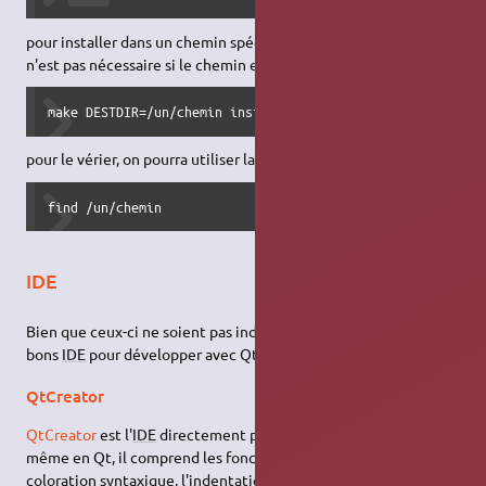
pour installer dans un chemin spécifique, la commande sudo
n'est pas nécessaire si le chemin est dans le dossier personnel:
make DESTDIR=/un/chemin install
pour le vérier, on pourra utiliser la commande find:
find /un/chemin
IDE
Bien que ceux-ci ne soient pas indispensables il existe de très
bons
IDE
pour développer avec Qt.
QtCreator
QtCreator
est l'
IDE
directement proposé par Nokia réalisé lui
même en Qt, il comprend les fonctionnalités classiques : la
coloration syntaxique, l'indentation, la complétion…