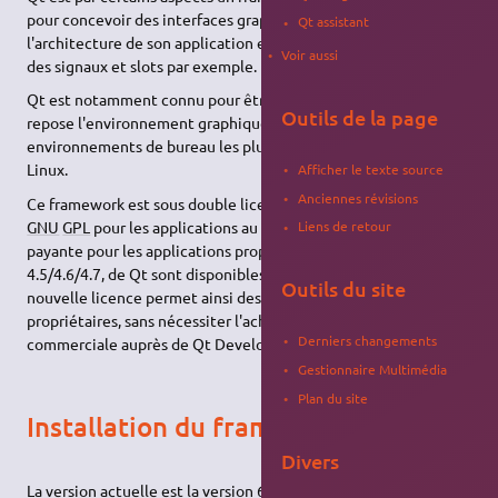
pour concevoir des interfaces graphiques ou que l'on base
Qt assistant
l'architecture de son application en utilisant les mécanismes
Voir aussi
des signaux et slots par exemple.
Qt est notamment connu pour être la bibliothèque sur laquelle
Outils de la page
repose l'environnement graphique KDE, l'un des
environnements de bureau les plus utilisés dans le monde
Linux.
Afficher le texte source
Anciennes révisions
Ce framework est sous double licence jusqu'à sa version 4.5:
GNU
GPL
pour les applications au code source ouvert, licence
Liens de retour
payante pour les applications propriétaires. Les versions
4.5/4.6/4.7, de Qt sont disponibles sous licence
LGPL
, Cette
Outils du site
nouvelle licence permet ainsi des développements de logiciels
propriétaires, sans nécessiter l'achat d'une licence
Derniers changements
commerciale auprès de Qt Development Frameworks..
Gestionnaire Multimédia
Plan du site
Installation du framework
Divers
La version actuelle est la version 6