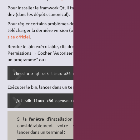
Pour installer le framwork Qt, il faut installer le paquet libqt4-
dev (dans les dépôts canonical).
Pour régler certains problèmes de compatibilité vous pouvez
télécharger la dernière version (ou juste le framework)
sur le
site officiel
.
Rendre le .bin exécutable, clic droit → Propriétés → Onglet
Permissions → Cocher "Autoriser l’exécution du fichier comme
un programme" ou :
chmod u+x qt-sdk-linux-x86-opensource-2009.01.bin
Exécuter le bin, lancer dans un terminal :
./qt-sdk-linux-x86-opensource-2009.01.bin 
Si la fenêtre d'installation ralentit
considérablement votre système,
lancer dans un terminal :