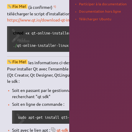
Participer à la documentation
1)
(à confirmer)
Documentation hors ligne
télécharger le script d'installation :
Télécharger Ubuntu
https://www.qt.io/download-qt-installer
puis
chmod
# puis 
.
/
qt-online-installer-linux-x64-4.9.0.run
les informations ci-dessous sont anciennes
Pour installer Qt avec l'ensemble des outils de développement
(Qt Creator, Qt Designer, QtLinguist et QtAssistant), installez
le sdk :
Soit en passant par le gestionnaire de logiciels en
recherchant "qt sdk"
Soit en ligne de commande :
sudo apt-get install qt5-default
Soit avec le lien apt :
qt-sdk