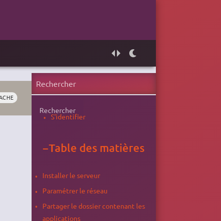
ACHE
Rechercher
S'identifier
−
Table des matières
Installer le serveur
Paramétrer le réseau
Partager le dossier contenant les
applications