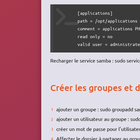
	[applications]

	path = /opt/applications

	comment = applications PHP/MySQL

	read only = no

	valid user = administrat
Recharger le service samba : sudo servi
Créer les groupes et 
ajouter un groupe : sudo groupadd s
ajouter un utilisateur au groupe : sud
créer un mot de passe pour l'utilisat
Affecter le dossier à partager au gro