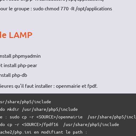
 pour le groupe : sudo chmod 770 -R /opt/applications
n de LAMP
 install phpmyadmin
et install php-pear
install php-db
ieures qu'il faut installer : openmairie et fpdf.
sr/share/php5/include

do mkdir /usr/share/php5/include

e : sudo cp –r <SOURCE>/openmairie  /usr/share/php5/incl
do cp –r <SOURCE>/fpdf16  /usr/share/php5/include	

ache2/php.ini en modifiant le path :
