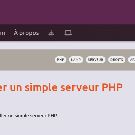
um
À propos
PHP
LAMP
SERVEUR
DROITS
AP
r un simple serveur PHP
aller un simple serveur PHP.