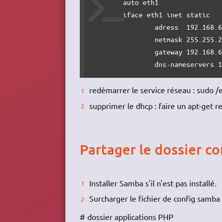
	auto eth1

	iface eth1 inet static

		adress 	192.168.62.40

		netmask	255.255.255.0

		gateway	192.168.62.201

		dns-nameservers 
redémarrer le service réseau : sudo /e
supprimer le dhcp : faire un apt-get 
Partager le dossier co
Installer Samba s'il n'est pas installé.
Surcharger le fichier de config samba
# dossier applications PHP