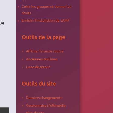
Créer les groupes et donner les
droits
Enrichir l'installation de LAMP
-04
Outils de la page
Afficher le texte source
Anciennes révisions
Liens de retour
Outils du site
Derniers changements
Gestionnaire Multimédia
Plan du site