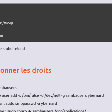
eur
ce smbd reload
donner les droits
ambausers
o user add -s /bin/false -d /dev/null -g sambausers ybernard
eur : sudo smbpasswd -a ybernard
upe : sudo chgrp -R sambausers /opt/applications/