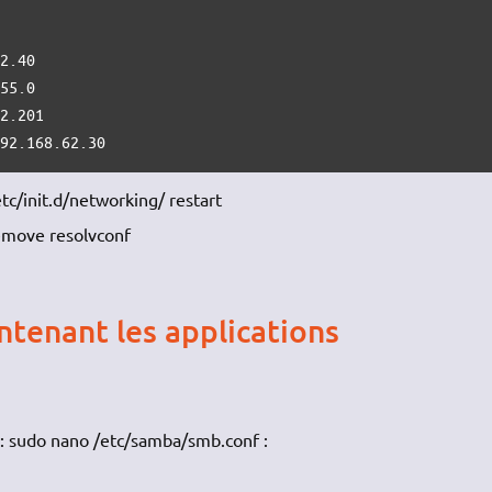
192.168.62.30
tc/init.d/networking/ restart
remove resolvconf
ntenant les applications
 : sudo nano /etc/samba/smb.conf :