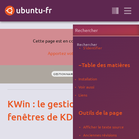
Cette page est en cours de rédaction.
Rechercher
S'identifier
Apportez votre aide…
−
Table des matières
GESTIONNAIRE DE FENÊTRES
KDE
BROUILLON
Installation
Voir aussi
Liens
KWin : le gestionnaire de
Outils de la page
fenêtres de KDE
Afficher le texte source
Anciennes révisions