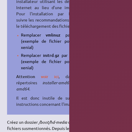
installateur utilisant les dépôts sur
Internet au lieu d'une image iso.
Pour l'installation par Internet,
suivre les recommandations et, pour
le téléchargement des fichiers :
Remplacer
vmlinuz
par
linux
(exemple de fichier pour i386,
xenial)
Remplacer
initrd.gz
par
initrd.gz
(exemple de fichier pour i386,
xenial)
Attention
voir ici
, dans les
répertoires
installer-amd64
pour
amd64
.
Il est donc inutile de suivre les
instructions concernant l'image iso.
Créez un dossier
/boot/hd-media
dans lequel vous copierez les
fichiers susmentionnés. Depuis le répertoire où vous les avez