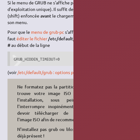
Si le menu de GRUB ne s'affiche pas au démarrage (système
d'exploitation unique). Il suffit de laisser la touche Majuscule
(shift) enfoncée
avant
le chargement de GRUB pour afficher
son menu.
Pour que le
menu de grub-pc
s'affiche systématiquement, il
faut
éditer le fichier
/etc/default/grub
puis il suffit d'ajouter le
#
au début de la ligne
GRUB_HIDDEN_TIMEOUT=0
(voir
/etc/default/grub : options par défaut
).
Ne formatez pas la partition où se
trouve votre image ISO lors de
l'installation, sous peine de
l'interrompre inopinément et de
devoir télécharger de nouveau
l'image ISO afin de recommencer !
N'installez pas grub ou lilo: ils sont
déjà présent !