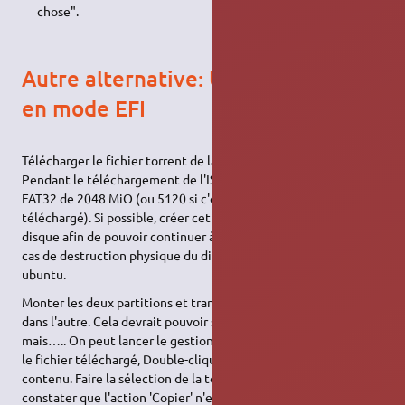
chose".
Autre alternative: Ubuntu installé
en mode EFI
Télécharger le fichier torrent de la version ubuntu qui convient.
Pendant le téléchargement de l'ISO, fabriquer une partition
FAT32 de 2048 MiO (ou 5120 si c'est un windows10 qui est
téléchargé). Si possible, créer cette partition sur un autre
disque afin de pouvoir continuer à disposer d'une ´live
USB
' en
cas de destruction physique du disque interne contenant
ubuntu.
Monter les deux partitions et transférer le contenu de l'une
dans l'autre. Cela devrait pouvoir se faire en mode graphique
mais….. On peut lancer le gestionnaire de fichier. Sélectionner
le fichier téléchargé, Double-cliquer pour visualiser son
contenu. Faire la sélection de la totalité des fichiers et
constater que l'action 'Copier' n'est pas actuellement