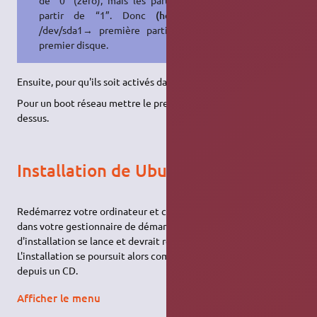
de “0” (zéro), mais les partitions à
partir de “1”. Donc
(hd0,1)
=
/dev/sda1→ première partition du
premier disque.
Ensuite, pour qu'ils soit activés dans grub :
sudo update-grub
Pour un boot réseau mettre le preseed/file comme indiqué ci-
dessus.
Installation de Ubuntu
Redémarrez votre ordinateur et choisissez l'option
HD-MEDIA
dans votre gestionnaire de démarrage. Le programme
d'installation se lance et devrait repérer votre image ISO.
L'installation se poursuit alors comme une installation classique
depuis un CD.
Afficher le menu