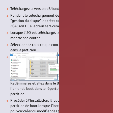
Téléchargez la version d'Ubuntu qui convient.
Pendant le téléchargement de l'ISO, lancez l'application
"gestion du disque" et créez une nouvelle partition simple
2048 MiO. Ce lecteur sera ouvert automatiquement.
Lorsque l'ISO est téléchargé, l'ouvrir pour que le fichier
montre son contenu.
Sélectionnez tous ce que contient le fichier et copiez-le
dans la partition.
Redémmarez et allez dans le
BIOS
EFI et sélectionnez un
fichier de boot dans le répertoire EFI/boot de cette
partition.
Procéder à l'installation. il faudra accepter de démonter la
partition de boot lorsque l'installateur le proposera pour
pouvoir créer ou modifier des partitions par le choix "autre