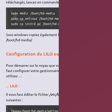
téléchargés, lancez en commande :
sudo mkdir /boot/hd-media

sudo cp vmlinuz /boot/hd-media

sudo cp initrd.gz /boot/hd-media
Sous windows copiez également les fichiers téléchargés dans
/boot/hd-media/
Configuration du LILO ou GRUB
Pour démarrer sur le noyau que vous venez d'installer, il vous
faut configurer votre gestionnaire de démarrage. Si vous
utilisez …
... LILO :
Il vous faut éditer le fichier
et y ajouter les lignes
/etc/lilo.conf
suivantes :
image=/boot/hd-media/vmlinuz
