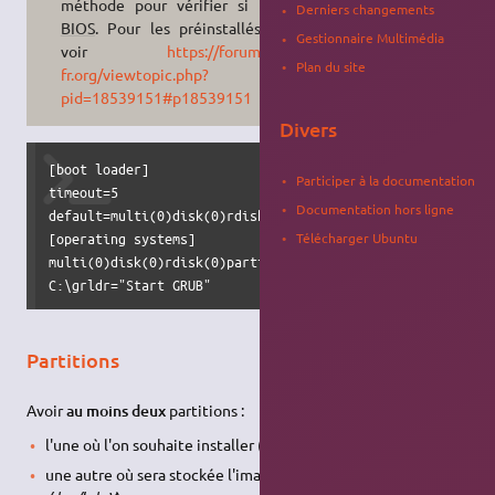
méthode pour vérifier si UEFI ou
Derniers changements
BIOS
. Pour les préinstallés en EFI
Gestionnaire Multimédia
voir
https://forum.ubuntu-
Plan du site
fr.org/viewtopic.php?
pid=18539151#p18539151
Divers
[boot loader]

Participer à la documentation
timeout=5

Documentation hors ligne
default=multi(0)disk(0)rdisk(0)partition(1)\WINDOWS

[operating systems]

Télécharger Ubuntu
multi(0)disk(0)rdisk(0)partition(1)\WINDOWS="Windows XP" /
C:\grldr="Start GRUB"
Partitions
Avoir
au moins deux
partitions :
l'une où l'on souhaite installer (K)Ubuntu (ici :
/dev/hdaX
)
une autre où sera stockée l'image ISO d'installation.(ici :