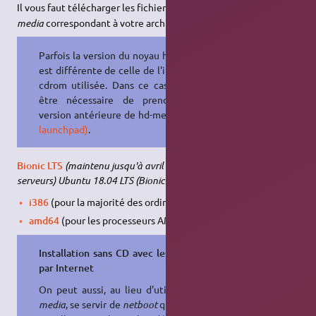
Il vous faut télécharger les fichiers
et
hd-
vmlinuz
initrd.gz
media
correspondant à votre architecture :
Parfois la version du noyau hd-media
est différente de celle de l'image de
cdrom utilisée. Dans ce cas il peut
être nécessaire de prendre une
version antérieure de hd-media
(voir
launchpad)
.
Bionic LTS
(maintenu jusqu'à avril 2023 : postes de travail et
serveurs)
Ubuntu 18.04 LTS (Bionic Beaver)
i386
(pour la majorité des ordinateurs).
amd64
(pour les processeurs AMD ou INTEL 64bits).
Installation sans CD avec les dépôts
par Internet
On peut aussi, au lieu d'utiliser
hd-
media
, se servir de
netboot
qui est un