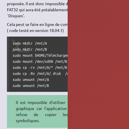
proposée. Il est donc impossible de ´Coller' dans la partition
FAT32 qui aura été préalablement montée par l'application
´Disques'.
Cela peut se faire en ligne de commande. Elles seront du style:
( code testé en version 18.04.1)
sudo mkdir /mnt/A

sudo mkdir /mnt/B

sudo mount $HOME/Téléchargements/ubuntu*.iso  /mnt/A

sudo mount /dev/sdXN /mnt/B

sudo cp -rv /mnt/A/* /mnt/B

sudo cp -Rv /mnt/A/.disk  /mnt/B  && sync

sudo umount /mnt/A

sudo umount /mnt/B
Il est impossible d'utiliser le mode
graphique car l'application
fichiers
refuse de copier les liens
symboliques.