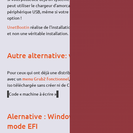
peut utiliser le chargeur d'amorcage
plop
pour amorcer un
périphérique
USB
, même si votre Bios ne supporte pas cette
option !
UnetBootin
réalise de l'installation bootable sur partition fat32
et non une véritable installation.
Autre alternative: via GRUB2
Pour ceux qui ont déjà une distribution Linux sur leur machine
avec un
menu Grub2 fonctionnel
, vous pouvez lancer l'image
iso téléchargée sans créer ni de CD ni de clé
USB
⇒
tutoriel
.
Code « machine à écrire »
Alernative : Windows installé en
mode EFI