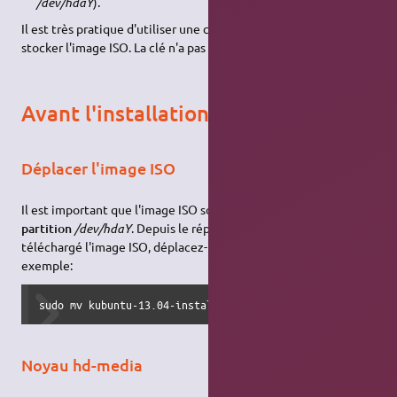
/dev/hdaY
).
Il est très pratique d'utiliser une clé
USB
(
/dev/sdxy
) pour
stocker l'image ISO. La clé n'a pas besoin d'être bootable.
Avant l'installation
Déplacer l'image ISO
Il est important que l'image ISO soit
à la racine de votre
partition
/dev/hdaY
. Depuis le répertoire où vous avez
téléchargé l'image ISO, déplacez-la avec la commande
mv
, par
exemple:
sudo mv kubuntu-13.04-install-i386.iso /
Noyau hd-media