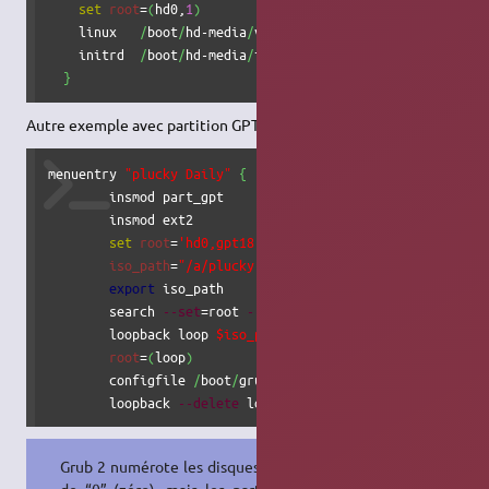
set
root
=
(
hd0,
1
)
    linux   
/
boot
/
hd-media
/
vmlinuz 
root
=
/
dev
/
ram0 
ramdisk
    initrd  
/
boot
/
hd-media
/
initrd.gz

}
Autre exemple avec partition GPT contenant plusieurs ISO.
menuentry 
"plucky Daily"
{
        insmod part_gpt

	insmod ext2

set
root
=
'hd0,gpt18'
iso_path
=
"/a/plucky-desktop-amd64.iso"
export
 iso_path

	search 
--set
=root 
--file
$iso_path
	loopback loop 
$iso_path
root
=
(
loop
)
	configfile 
/
boot
/
grub
/
loopback.cfg

	loopback 
--delete
 loop
}
Grub 2 numérote les disques à partir