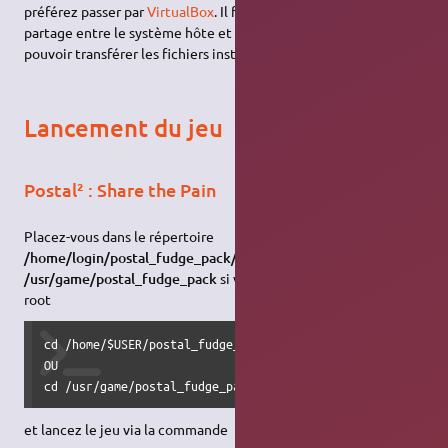
préférez passer par
VirtualBox
. Il faudra toutefois créer un
partage entre le système hôte et le système invité pour
pouvoir transférer les fichiers installés vers votre système.
Lancement du jeu
Postal² : Share the Pain
Placez-vous dans le répertoire
/home/login/postal_fudge_pack/
ou
/usr/game/postal_fudge_pack
si vous l'avez installé/copié en
root
cd /home/$USER/postal_fudge_pack

OU

cd /usr/game/postal_fudge_pack
et lancez le jeu via la commande