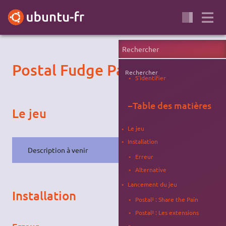
Postal Fudge Pack
Rechercher
S'identifier
−
Table des matières
Le jeu
Le jeu
Installation
Description à venir
Erreur
Alternative
Lancement du jeu
Installation
Postal² : Share the Pain
Postal² : Les extensions