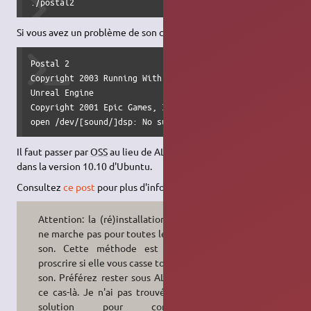
./postal2
Si vous avez un problème de son caractérisé par cette erreur
Postal 2

Copyright 2003 Running With Scissors, Inc.

Unreal Engine

Copyright 2001 Epic Games, Inc.

open /dev/[sound/]dsp: No such file or directory
Il faut passer par
OSS
au lieu de ALSA car /dev/dsp a disparu
dans la version 10.10 d'Ubuntu.
Consultez
ce post
pour plus d'infos.
Attention: la (ré)installation d'OSS4
ne marche pas pour toutes les cartes
son. Cette méthode est donc à
proscrire si elle vous casse tout votre
son. Préférez rester sous ALSA dans
ce cas-là. Je n'ai pas trouvé d'autre
solution pour contourner