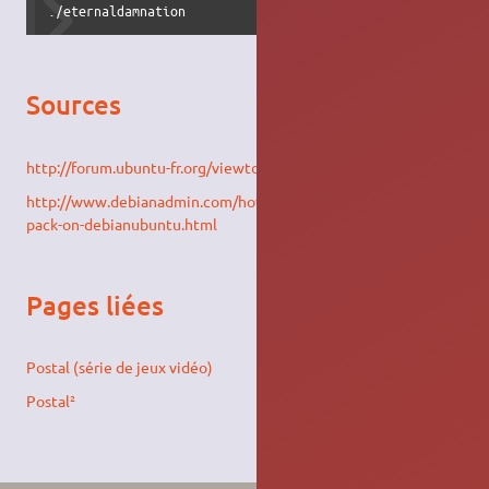
./eternaldamnation
Sources
http://forum.ubuntu-fr.org/viewtopic.php?id=426373
http://www.debianadmin.com/how-to-install-postal-2-fudge-
pack-on-debianubuntu.html
Pages liées
Postal (série de jeux vidéo)
Postal²