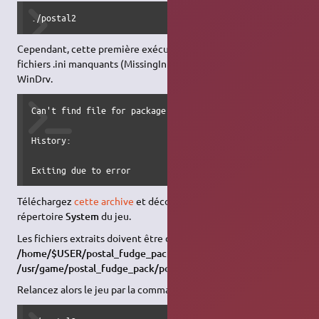
./postal2
Cependant, cette première exécution retourne une erreur de
fichiers .ini manquants (MissingIni) et aussi un fichier appelé
WinDrv.
Can't find file for package 'WinDrv'

History: 

Exiting due to error
Téléchargez
cette archive
et décompressez-là dans le
répertoire
System
du jeu.
Les fichiers extraits doivent être déplacés dans
/home/$USER/postal_fudge_pack/postal2game/System
ou
/usr/game/postal_fudge_pack/postal2game/System
Relancez alors le jeu par la commande