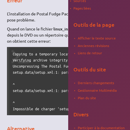
Erreur
Sources
Pages liées
L'installation de Postal Fudge Pack en natif sur Ubuntu 10.10
pose problème.
Outils de la page
Quand on lance le fichier
linux_installer.sh
dans un terminal
depuis le DVD ou un répertoire qui contient les fichiers du jeu,
Afficher le texte source
on obtient cette erreur:
Anciennes révisions
Liens de retour
Copying to a temporary location...

Verifying archive integrity... All good.

Uncompressing The Postal Fudge Pack for x86 GNU/Linux.....
Outils du site
setup.data/setup.xml:1: parser error : Document is empty

Derniers changements
^

setup.data/setup.xml:1: parser error : Start tag expected,
Gestionnaire Multimédia
Plan du site
^

Impossible de charger 'setup.data/setup.xml'
Divers
Alternative
Participer à la documentation