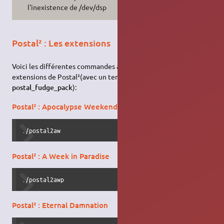
l'inexistence de /dev/dsp
Postal² : Les extensions
Voici les différentes commandes à exécuter pour jouer aux
extensions de Postal²(avec un terminal placé dans le dossier
postal_fudge_pack
):
Postal² : Apocalypse Weekend
./postal2aw
Postal² : A Week in Paradise
./postal2awp
Postal² : Eternal Damnation