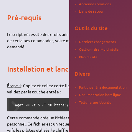
Anciennes révisions
Liens de retour
Pré-requis
Outils du site
Le script nécessite des droits administrateur pour l'exécution
de certaines commandes, votre mot de passe vous sera donc
Derniers changements
demandé.
Gestionnaire Multimédia
Plan du site
Installation et lancement
Divers
Étape 1
: Copiez et collez cette ligne dans un terminal, et
Participer à la documentation
validez par la touche entrée :
Documentation hors ligne
Télécharger Ubuntu
 wget -N -t 5 -T 10 https://framagit.org/cracolinux/wific
Cette commande crée un fichier wificheck.log dans le dossier
personnel. Ce fichier est un recueil d'informations sur les cartes
wifi, les pilotes utilisés, le chiffrement de la box utilisé, …