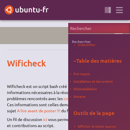
WIFI
Rechercher
S'identifier
−
Table des matières
Wificheck
Pré-requis
Installation et lancement
Wificheck est un script bash créé pour faciliter la récolte des
Désinstallation
informations nécessaires à la résolution d'une majorité des
Annexe
problèmes rencontrés avec les
connexions sans-fil
.
Ces informations sont celles demandées expressément sur le
sujet
A lire avant de poster !!!
du forum.
Outils de la page
Un fil de discussion
ici
vous permet d'apporter vos suggestions
et contributions au script.
Afficher le texte source