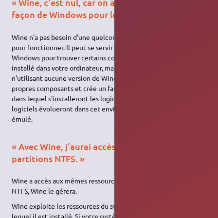
« Wine, c'est nul, car on a besoin de toute
façon de Windows pour le faire marcher ! »
Wine n'a pas besoin d'une quelconque version de Windows
pour fonctionner. Il peut se servir d'une installation de
Windows pour trouver certains composants si Windows est
installé dans votre ordinateur, mais ce n'est pas obligatoire. En
n'utilisant aucune version de Windows, Wine installe ses
propres composants et crée un faux environnement Windows
dans lequel s'installeront les logiciels de votre choix. Les
logiciels évolueront dans cet environnement simulé…et non
émulé.
« Avec Wine, j'aurai accès en écriture à mes
partitions NTFS. »
Wine a accès aux mêmes ressources que Linux : si Linux gère le
NTFS, Wine le gérera.
Wine exploite les ressources du système d'exploitation dans
lequel il est installé. Si votre système ne peut pas écrire sur des