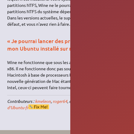
partitions NTFS, Wine ne le pourra pas non plus. La gestion des
partitions NTFS du système dépend des composants installés.
Dans les versions actuelles, le support de NTFS est présent par
défaut, et vous n'avez rien à faire.
« Je pourrai lancer des programmes Win32 sur
mon Ubuntu installé sur mon Mac. »
Wine ne fonctionne que sous les architectures compatibles
x86. Il ne fonctionne donc pas sous les anciens ordinateurs
Macintosh à base de processeurs PowerPC. Toutefois, la
nouvelle génération de Mac étant basée sur des processeurs
Intel, ceux-ci peuvent faire tourner Wine.
Contributeurs :
kmeleon
,
roger64
, complété par
Les contributeurs
d'Ubuntu-fr