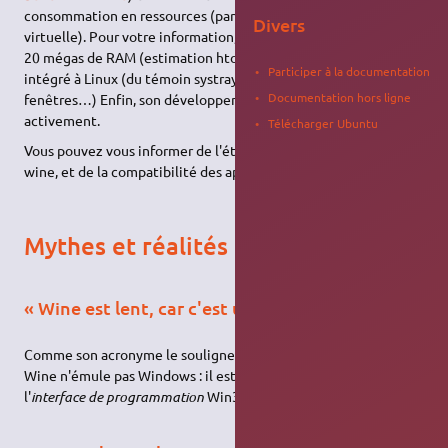
consommation en ressources (par rapport à une solution
Divers
virtuelle). Pour votre information, Wine utilise environ de 15 à
20 mégas de RAM (estimation htop). Il est aussi très bien
Participer à la documentation
intégré à Linux (du témoin systray jusqu'aux décorations de
Documentation hors ligne
fenêtres…) Enfin, son développement continue très
activement.
Télécharger Ubuntu
Vous pouvez vous informer de l'état de l'avancement du projet
wine, et de la compatibilité des applications sur le
site de wine
.
Mythes et réalités
« Wine est lent, car c'est un émulateur. »
Comme son acronyme le souligne, Wine
n'est pas
un émulateur.
Wine n'émule pas Windows : il est une implémentation de
l'
interface de programmation
Win32.