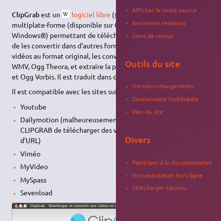
Afficher le texte source
ClipGrab
est un
logiciel libre
(sous
licence GNU/GPL
),
Anciennes révisions
multiplate-forme (disponible sur GNU/Linux®, MacOS® et
Windows®) permettant de télécharger des vidéos en ligne et
Liens de retour
de les convertir dans d'autres formats. Il peut télécharger les
vidéos au format original, les convertir aux formats MPEG4,
Outils du site
WMV, Ogg Theora, et extraire la piste sonore aux formats MP3
et Ogg Vorbis. Il est traduit dans de nombreuses langues.
Derniers changements
Il est compatible avec les sites suivants :
Gestionnaire Multimédia
Youtube
Plan du site
Dailymotion (malheureusement, ce service ne permet plus à
CLIPGRAB de télécharger des vidéos à cause d'un problème
Divers
d'
URL
)
Viméo
Participer à la documentation
MyVideo
Documentation hors ligne
MySpass
Télécharger Ubuntu
Sevenload