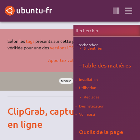
Selon les
tags
présents sur cette page, celle-ci n'a pas été
Rechercher
vérifiée pour une des
versions LTS supportées d'Ubuntu
.
S'identifier
Apportez votre aide…
−
Table des matières
Installation
BIONIC
INTERNET
MULTIMÉDIA
VIDÉO
Utilisation
Réglages
Désinstallation
ClipGrab, capture de vidéos
Voir aussi
en ligne
Outils de la page