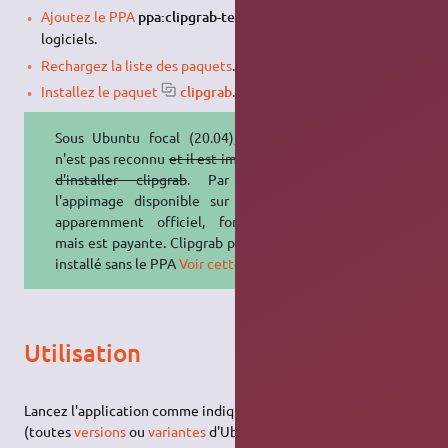
2)
Ajoutez le PPA
ppa:clipgrab-team/ppa
dans vos sources de
logiciels.
Rechargez la liste des paquets
.
Installez le paquet
clipgrab
.
Sous Ubuntu focal (20.04), le ppa
n'est pas reconnu
et il est impossible
d'installer clipgrab
. Par contre
l'appimage disponible sur le site,
apparemment officiel, fonctionne
mais est payante. Clipgrab peut être
installé sans le PPA
Voir cette page
Utilisation
Lancez l'application comme indiqué
ici
ou via le
terminal
(toutes
versions
ou
variantes
d'Ubuntu) avec la
commande