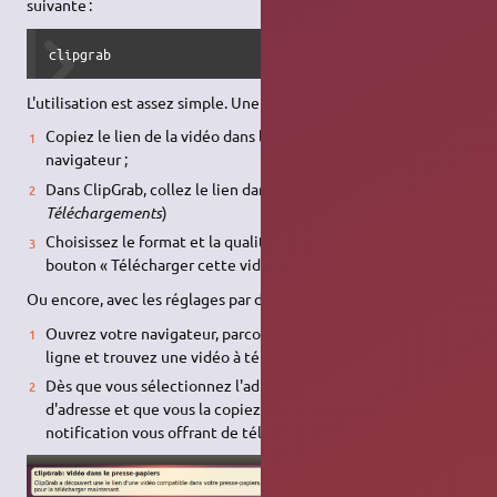
suivante :
clipgrab
L'utilisation est assez simple. Une fois lancé
Clipgrab
:
Copiez le lien de la vidéo dans la barre d'adresse de votre
navigateur ;
Dans ClipGrab, collez le lien dans le champ de saisie (onglet
Téléchargements
)
Choisissez le format et la qualité désirés, puis cliquez sur le
bouton « Télécharger cette vidéo! »
Ou encore, avec les réglages par défaut :
Ouvrez votre navigateur, parcourez votre site de vidéos en
ligne et trouvez une vidéo à télécharger
Dès que vous sélectionnez l'adresse url dans la barre
d'adresse et que vous la copiez, ClipGrab affiche une
notification vous offrant de télécharger la vidéo.