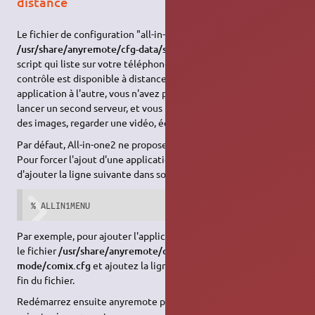
distance
Le fichier de configuration "all-in-one2.cfg" qui se trouve dans
/usr/share/anyremote/cfg-data/server-mode
fait appel à un
script qui liste sur votre téléphone les applications dont le
contrôle est disponible à distance. Ainsi, pour passer d'une
application à l'autre, vous n'avez pas à toucher l'ordinateur pour
lancer un second serveur, et vous pouvez tour à tour visualiser
des images, regarder une vidéo, écouter de la musique…
Par défaut, All-in-one2 ne propose que quelques applications.
Pour forcer l'ajout d'une application dans cette liste, il suffit
d'ajouter la ligne suivante dans son fichier de configuration :
% ALLIN1MENU
Par exemple, pour ajouter l'application Comix au menu,
éditez
le fichier
/usr/share/anyremote/cfg-data/server-
mode/comix.cfg
et ajoutez la ligne ci-dessus au début ou à la
fin du fichier.
Redémarrez ensuite anyremote pour que les changements