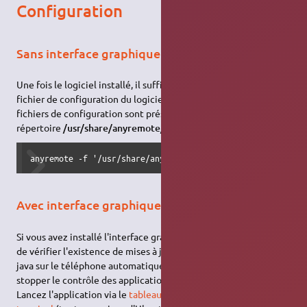
Configuration
Sans interface graphique
Une fois le logiciel installé, il suffit de lancer le serveur avec le
fichier de configuration du logiciel qui nous intéresse. Les
fichiers de configuration sont présents par défaut dans le
répertoire
/usr/share/anyremote/cfg-data
par exemple :
anyremote -f '/usr/share/anyremote/cfg-data/Server-mode/a
Avec interface graphique
Si vous avez installé l'interface graphique, il vous sera possible
de vérifier l'existence de mises à jour, de transférer le client
java sur le téléphone automatiquement, et de lancer ou
stopper le contrôle des applications depuis anyremote.
Lancez l'application via le
tableau de bord
(Unity) ou via le