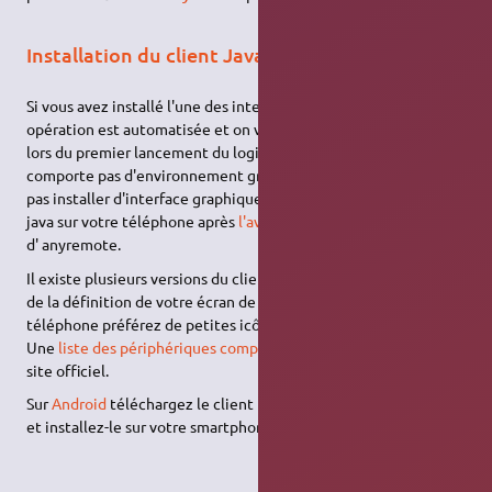
Installation du client Java sur le téléphone
Si vous avez installé l'une des interfaces graphiques, cette
opération est automatisée et on vous proposera l'installation
lors du premier lancement du logiciel. Si votre installation ne
comporte pas d'environnement graphique ou si vous ne voulez
pas installer d'interface graphique, il faut transférer le client
java sur votre téléphone après
l'avoir téléchargé
depuis le site
d' anyremote.
Il existe plusieurs versions du client java ( 16 à 64 ), en fonction
de la définition de votre écran de mobile. Pour un ancien
téléphone préférez de petites icônes ( 16 ou 32 pixels ).
Une
liste des périphériques compatibles
est disponible sur le
site officiel.
Sur
Android
téléchargez le client (paquet
apk
) à cette
adresse
et installez-le sur votre smartphone.