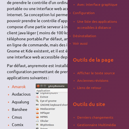
de prendre le contrôle d'un ordinateur via un téléphone
Avec interface graphique
portable ou une interface web accessible depuis un navigateur
Configuration
internet. Sa conception lui permet d'être configuré de façon à
pouvoir prendre le contrôle d'applications sur l'ordinateur. Il se
Une liste des applications
compose d'une partie serveur à installer sur l'ordinateur, et d'un
accessibles à distance
client java léger ( moins de 100 ko) à télécharger sur un
Désinstallation
téléphone portable.Par défaut, anyremote est une application
Voir aussi
en ligne de commande, mais des interfaces graphiques pour
Gnome et Kde existent, et il est également possible d'installer
une interface web accessible depuis un simple navigateur.
Outils de la page
Par défaut, anyremote est installé avec des fichiers de
configuration permettant de prendre le contrôle des
Afficher le texte source
applications suivantes :
Anciennes révisions
Amarok
Liens de retour
Audacious
Aqualung
Outils du site
Banshee
Cmus
Derniers changements
Comix
Gestionnaire Multimédia