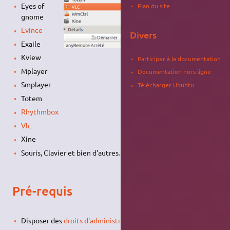
Eyes of
Plan du site
gnome
Evince
Divers
Exaile
Kview
Participer à la documentation
Mplayer
Documentation hors ligne
Smplayer
Télécharger Ubuntu
Totem
Rhythmbox
Vlc
Xine
Souris, Clavier et bien d'autres…
Pré-requis
Disposer des
droits d'administration
.