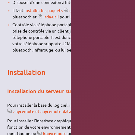
Disposer d'une connexion à Internet configurée et activée.
Il faut
Installer les paquets
glib
,
bluez
pour le
bluetooth et
irda-util
pour l'irda.
Contrôle via téléphone portable : anyremote propose la
prise de contrôle via un client java à installer sur un
téléphone portable. Il est donc nécessaire de vérifier que
votre téléphone supporte J2ME et possède une connexion
bluetooth, infrarouge, ou lui permettant l'accès au réseau.
Installation
Installation du serveur sur l'ordinateur
Pour installer la base du logiciel, il suffit d'
installer les paquets
anyremote et anyremote-data
.
Pour installer l'interface graphique, vous pouvez installer en
fonction de votre environnement de bureau
ganyremote
pour Gnome ou
kanyremote
pour Kde.