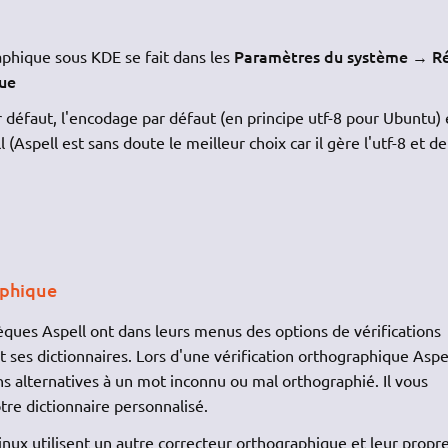
Paramètres du système
R
aphique sous KDE se fait dans les
→
que
r défaut, l'encodage par défaut (en principe utf-8 pour Ubuntu) 
ll (Aspell est sans doute le meilleur choix car il gère l'utf-8 et de
aphique
thèques Aspell ont dans leurs menus des options de vérifications
 ses dictionnaires. Lors d'une vérification orthographique Aspel
ns alternatives à un mot inconnu ou mal orthographié. Il vous
re dictionnaire personnalisé.
inux utilisent un autre correcteur orthographique et leur propr