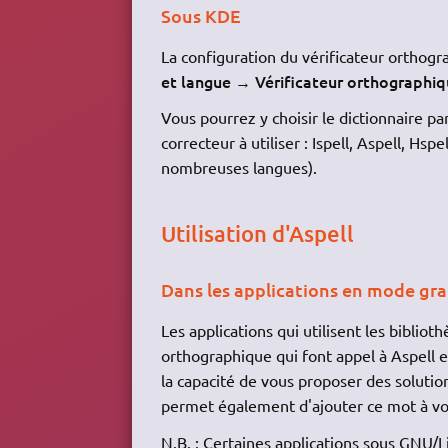
Sous KDE
La configuration du vérificateur orthogr
et langue
Vérificateur orthographi
→
Vous pourrez y choisir le dictionnaire pa
correcteur à utiliser : Ispell, Aspell, Hspe
nombreuses langues).
Utilisation d'Aspell
Dans les applications en mode gr
Les applications qui utilisent les biblio
orthographique qui font appel à Aspell et
la capacité de vous proposer des solutio
permet également d'ajouter ce mot à vot
N.B. : Certaines applications sous
GNU
/L