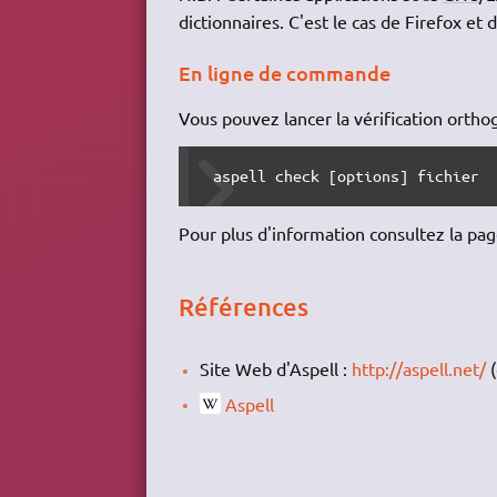
dictionnaires. C'est le cas de Firefox et
En ligne de commande
Vous pouvez lancer la vérification orth
 aspell check [options] fichier
Pour plus d'information consultez la pag
Références
Site Web d'Aspell :
http://aspell.net/
(
Aspell