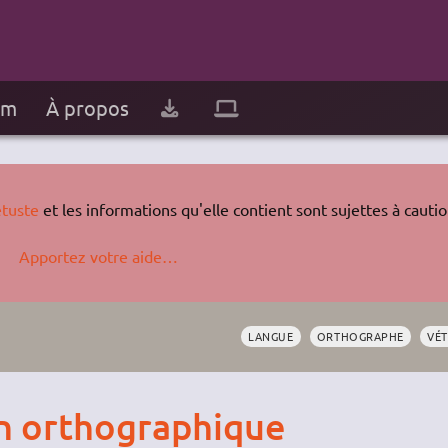
um
À propos
tuste
et les informations qu'elle contient sont sujettes à cautio
Apportez votre aide…
LANGUE
ORTHOGRAPHE
VÉ
on orthographique