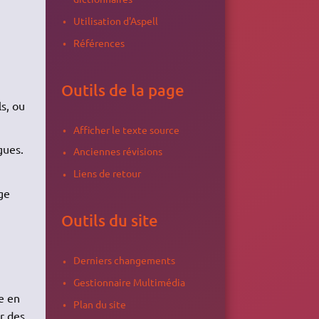
Utilisation d'Aspell
Références
Outils de la page
ls, ou
Afficher le texte source
gues.
Anciennes révisions
Liens de retour
ge
Outils du site
Derniers changements
Gestionnaire Multimédia
e en
Plan du site
r des