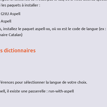
 les paquets à installer :
e
GNU
Aspell
r Aspell
, installez le paquet aspell-xx, où xx est le code de langue (ex :
naire Catalan)
s dictionnaires
éférences pour sélectionner la langue de votre choix.
pell, il existe une passerelle : run-with-aspell