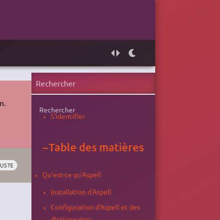
n.
Rechercher
S'identifier
−
Table des matières
TUSTE
Qu'est-ce qu'Aspell
Installation d'Aspell
Configuration d'Aspell et des
dictionnaires