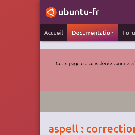
Accueil
Documentation
For
Cette page est considérée comme
vé
aspell : correcti