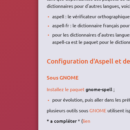
dictionnaires pour d'autres langues, voici
aspell : le vérificateur orthographiqu
aspell-fr : le dictionnaire français pou
pour les dictionnaires d'autres langues
aspell-ca est le paquet pour le diction
Configuration d'Aspell et de
Sous GNOME
gnome-spell
Installez le paquet
;
pour évolution, puis aller dans les pr
plusieurs outils sous
GNOME
utilisent is
* a compléter
* (
lien