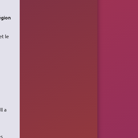
égion
et le
l a
es