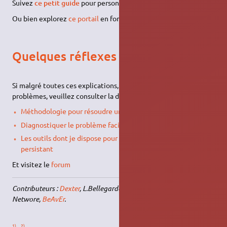
Suivez
ce petit guide
pour personnaliser un peu le système !
Ou bien explorez
ce portail
en fonction de la variante utilisée.
Quelques réflexes à avoir
Si malgré toutes ces explications, vous rencontrez des
problèmes, veuillez consulter la documentation :
Méthodologie pour résoudre un problème
Diagnostiquer le problème facilement
Les outils dont je dispose pour diagnostiquer un problème
persistant
Et visitez le
forum
Contributeurs :
Dexter
, L.Bellegarde, yurek,
YannUbuntu
,
Networe,
BeAvEr
.
1)
2)
,