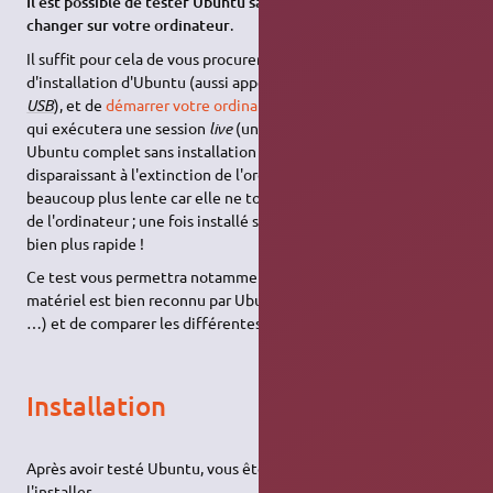
Il est possible de tester Ubuntu sans rien
changer sur votre ordinateur
.
Il suffit pour cela de vous procurer
une clé USB
d'installation d'Ubuntu (aussi appelée
Live
USB
), et de
démarrer votre ordinateur sur ce périphérique
, ce
qui exécutera une session
live
(un mode démarrant un système
Ubuntu complet sans installation sur le disque dur et
disparaissant à l'extinction de l'ordinateur). Cette session sera
beaucoup plus lente car elle ne tourne que sur la mémoire vive
de l'ordinateur ; une fois installé sur le disque dur, Ubuntu sera
bien plus rapide !
Ce test vous permettra notamment de vérifier que tout votre
matériel est bien reconnu par Ubuntu (vidéo, son, wifi, clavier,
…) et de comparer les différentes variantes d'Ubuntu.
Installation
Après avoir testé Ubuntu, vous êtes maintenant prêt à
l'installer.