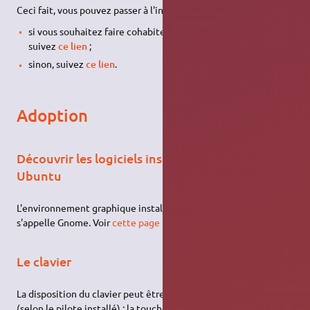
Ceci fait, vous pouvez passer à l'installation d'Ubuntu :
si vous souhaitez faire cohabiter Ubuntu avec Windows,
suivez
ce lien
;
sinon, suivez
ce lien
.
Adoption
Découvrir les logiciels installés par défaut sur
Ubuntu
L'environnement graphique installé par défaut avec Ubuntu
s'appelle Gnome. Voir
cette page
pour en apprendre plus.
Le clavier
La disposition du clavier peut être différente sur
GNU
/Linux
(selon le pilote installé) : la touche Verr Maj (le petit verrou)