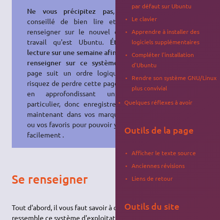
par défaut sur Ubuntu
Ne vous précipitez pas
, il est
Le clavier
conseillé de bien lire et de se
renseigner sur le nouvel outil de
Apprendre à installer des
travail qu'est Ubuntu.
Étalez la
logiciels supplémentaires
lecture sur une semaine afin de vous
Compléter l'installation
renseigner sur ce système
. Cette
d'Ubuntu
page suit un ordre logique. Vous
Rendre son système GNU/Linux
risquez de perdre cette page de vue
plus convivial
en approfondissant un sujet
Quelques réflexes à avoir
particulier, donc enregistrez-la dès
maintenant dans vos marque-pages
ou vos favoris pour pouvoir y revenir
Outils de la page
facilement .
Afficher le texte source
Anciennes révisions
Se renseigner
Liens de retour
Outils du site
Tout d'abord, il vous faut savoir à quoi
ressemble ce système d'exploitation, par