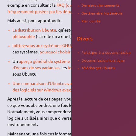
exemple en consultant la
FAQ (questions
Derniers changements
fréquemment posées par les débutants)
.
Gestionnaire Multimédia
Mais aussi, pour approfondir :
Plan du site
La distribution Ubuntu
, qu'est-ce qu'Ubuntu ?
Quelle est
sa
philosophie
(car elle en a une !) ?
Divers
Initiez-vous aux systèmes GNU/Linux
en général, et parmi
ces systèmes,
pourquoi choisir Ubuntu
?
Participer à la documentation
Documentation hors ligne
Un
aperçu général du système Ubuntu
, quelques
captures
d'écrans de ses variantes
, les
logiciels fréquemment utilisés
Télécharger Ubuntu
sous Ubuntu.
Une comparaison d'Ubuntu avec Windows
, et une
comparer
des logiciels sur Windows avec ceux sur Ubuntu
.
Après la lecture de ces pages, vous disposerez d'un aperçu de
ce que vous obtiendrez une fois le système installé.
Normalement, vous comprendrez la base de ce système, les
logiciels utilisés, ainsi que diverses informations sur cet
environnement.
Maintenant, une fois ces informations ingurgitées, digérées et