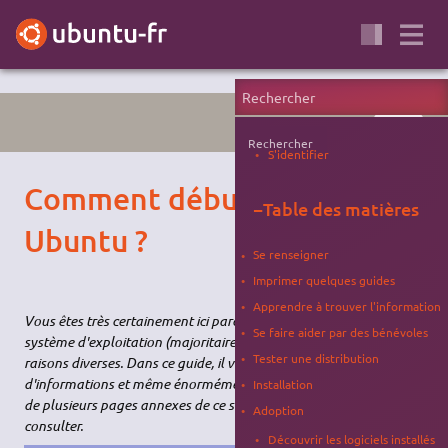
PORTAIL
Rechercher
S'identifier
Comment débuter sur
−
Table des matières
Ubuntu ?
Se renseigner
Imprimer quelques guides
Apprendre à trouver l'information
Vous êtes très certainement ici parce que vous désirez changer de
Se faire aider par des bénévoles
système d'exploitation (majoritairement Windows) pour des
Tester une distribution
raisons diverses. Dans ce guide, il vous sera donné beaucoup
d'informations et même énormément d'informations par le biais
Installation
de plusieurs pages annexes de ce site, n'hésitez pas à les
Adoption
consulter.
Découvrir les logiciels installés