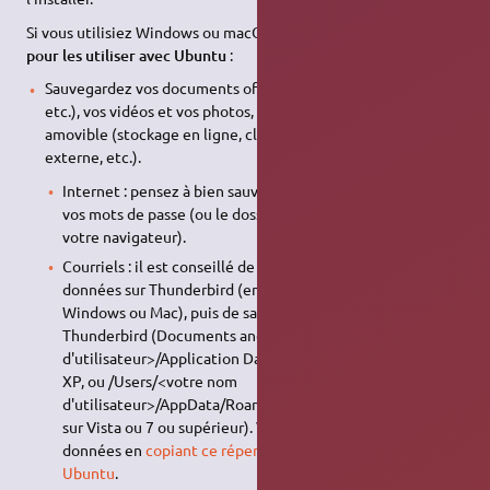
Si vous utilisiez Windows ou macOS,
sauvegardez vos données
pour les utiliser avec Ubuntu
:
Sauvegardez vos documents office (textes, présentations,
etc.), vos vidéos et vos photos, de préférence sur un média
amovible (stockage en ligne, clé
USB
, CD, DVD, disque
externe, etc.).
Internet : pensez à bien sauvegarder vos marque-pages et
vos mots de passe (ou le dossier profil de Firefox si c'est
votre navigateur).
Courriels : il est conseillé de transférer d'abord vos
données sur Thunderbird (en installant Thunderbird sous
Windows ou Mac), puis de sauvegarder le dossier
Thunderbird (Documents and Settings/<votre nom
d'utilisateur>/Application Data/Thunderbird/Profiles/ sur
XP, ou /Users/<votre nom
d'utilisateur>/AppData/Roaming/Thunderbird/Profiles/
sur Vista ou 7 ou supérieur). Vous pourrez récupérer vos
données en
copiant ce répertoire simplement dans
Ubuntu
.