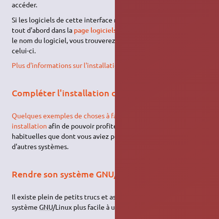
accéder.
Si les logiciels de cette interface ne suffisent pas, recherchez
tout d'abord dans la
page logiciels
d'Ubuntu-fr : en cliquant sur
le nom du logiciel, vous trouverez la méthode d'installation de
celui-ci.
Plus d'informations sur l'installation de logiciels…
Compléter l'installation d'Ubuntu
Quelques exemples de choses à faire après une nouvelle
installation
afin de pouvoir profiter des fonctionnalités
habituelles que dont vous aviez peut-être l'habitude sur
d'autres systèmes.
Rendre son système GNU/Linux plus convivial
Il existe plein de petits trucs et astuces pour rendre son
système
GNU
/Linux plus facile à utiliser.