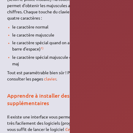
permet d'obtenir les majuscules accentuées mais pas les
chiffres. Chaque touche du clavier permet d'obtenir jusqu'à
quatre caractères :
le caractère normal
le caractère majuscule
le caractère spécial quand on appuie sur Alt Gr (à
droite
de la
1)
barre d'espace)
2)
le caractère spécial majuscule quand on appuie sur Alt Gr
+
maj
Tout est paramétrable bien sûr ! Pour plus d'informations,
consulter les pages
clavier
.
Apprendre à installer des logiciels
supplémentaires
Il existe une interface vous permettant de trouver et d'installer
très facilement des logiciels (programmes, jeux, utilitaires…), il
vous suffit de lancer le logiciel
pour y
Centre d'applications