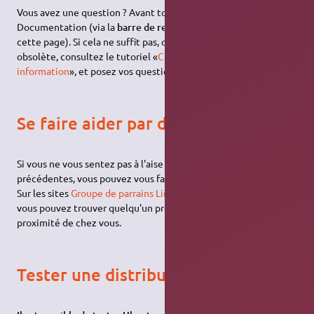
Vous avez une question ? Avant tout, cherchez dans la
Documentation (via la
barre de recherche en haut à droite
de
cette page). Si cela ne suffit pas, ou si l'information est
obsolète, consultez le tutoriel «
Comment trouver une
information
», et posez vos questions sur le
forum
!
Se faire aider par des bénévoles
Si vous ne vous sentez pas à l'aise avec les informations
précédentes, vous pouvez vous faire parrainer par un bénévole.
Sur les sites
Groupe de parrains Linux
,
AFUL
et
Parrain-Linux
,
vous pouvez trouver quelqu'un prêt à vous accompagner à
proximité de chez vous.
Tester une distribution