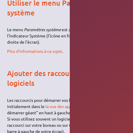
Utiliser le menu Paramètres
système
Le menu
Paramètres système
est accessible à partir de
l'indicateur Système (l'icône en forme d'engrenage en haut à
droite de l'écran).
Plus d'informations à ce sujet
.
Ajouter des raccourcis pour vos
logiciels
Les raccourcis pour démarrer vos logiciels se trouvent
initialement dans le
la vue des applications
(l'espèce de "menu
démarrer géant" en haut à gauche de votre écran).
Si vous utilisez souvent un logiciel, vous pouvez créer un
raccourci sur votre bureau ou sur votre
barre de lanceurs
(la
barre à gauche de votre écran).