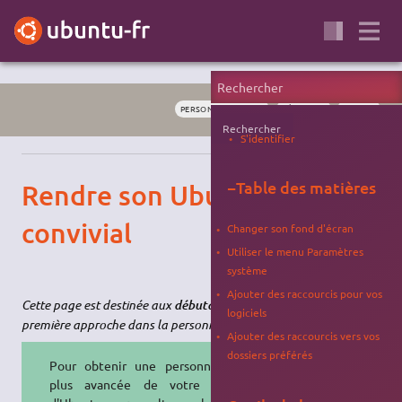
PERSONNALISATION
DÉBUTANT
GNOME
Rechercher
S'identifier
−
Table des matières
Rendre son Ubuntu plus
convivial
Changer son fond d'écran
Utiliser le menu Paramètres
système
Ajouter des raccourcis pour vos
Cette page est destinée aux
. Elle constitue une
débutants
logiciels
première approche dans la personnalisation de votre Ubuntu.
Ajouter des raccourcis vers vos
dossiers préférés
Pour obtenir une personnalisation
plus avancée de votre variante