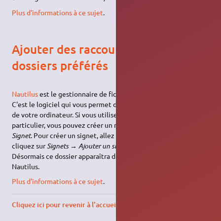
Plus d'informations à ce sujet
.
Ajouter des raccourcis vers vos
dossiers préférés
Nautilus
est le gestionnaire de fichiers par défaut d'Ubuntu.
C'est le logiciel qui vous permet de voir les fichiers et dossiers
de votre ordinateur. Si vous utilisez souvent un dossier en
particulier, vous pouvez créer un raccourci vers celui-ci ou
Signet
. Pour créer un signet, allez dans le dossier en question et
cliquez sur
Signets → Ajouter un signet
(ou faites
Ctrl + D
).
Désormais ce dossier apparaîtra dans le panneau latéral de
Nautilus.
Plus d'informations à ce sujet
.
Cliquez ici pour revenir à l'accueil débutant