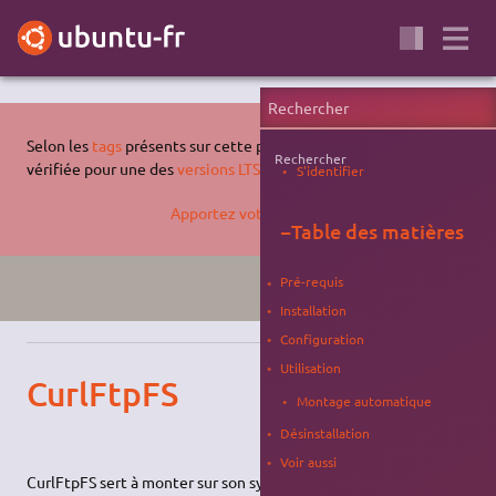
Selon les
tags
présents sur cette page, celle-ci n'a pas été
Rechercher
vérifiée pour une des
versions LTS supportées d'Ubuntu
.
S'identifier
Apportez votre aide…
−
Table des matières
Pré-requis
FOCAL
BIONIC
FTP
Installation
Configuration
Utilisation
CurlFtpFS
Montage automatique
Désinstallation
Voir aussi
CurlFtpFS sert à monter sur son système de fichier, un autre