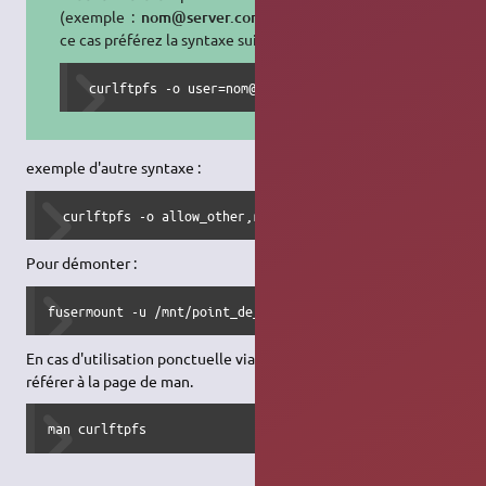
(exemple :
nom@server.com
). Dans
ce cas préférez la syntaxe suivante :
 curlftpfs -o user=nom@server.com:mdp ftp.server.com 
exemple d'autre syntaxe :
  curlftpfs -o allow_other,ro ftp://userftp:passwordftp@n
Pour démonter :
fusermount -u /mnt/point_de_montage
En cas d'utilisation ponctuelle via la ligne de commande, se
référer à la page de man.
man curlftpfs