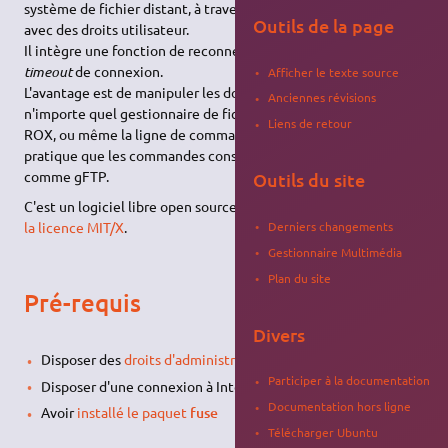
système de fichier distant, à travers une connexion
FTP
, le tout
Outils de la page
avec des droits utilisateur.
Il intègre une fonction de reconnexion automatique en cas de
timeout
de connexion.
Afficher le texte source
L'avantage est de manipuler les données distantes avec
Anciennes révisions
n'importe quel gestionnaire de fichiers (Nautilus, Konqueror,
Liens de retour
ROX, ou même la ligne de commande), ce qui est bien plus
pratique que les commandes consoles de ftp ou des logiciels
comme gFTP.
Outils du site
C'est un logiciel libre open source sous
une licence dérivée
de
Derniers changements
la licence MIT/X
.
Gestionnaire Multimédia
Plan du site
Pré-requis
Divers
Disposer des
droits d'administration
Participer à la documentation
Disposer d'une connexion à Internet configurée et activée
Documentation hors ligne
Avoir
installé le paquet
fuse
Télécharger Ubuntu