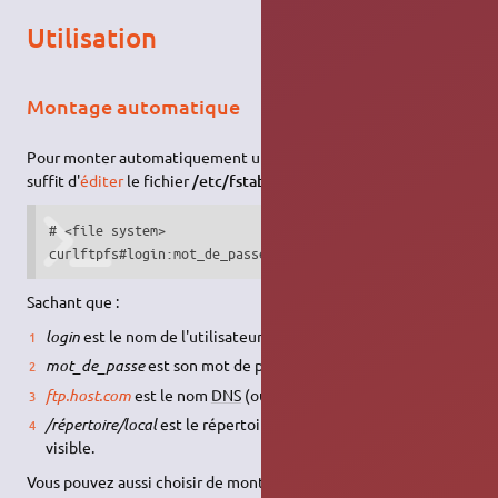
Utilisation
Montage automatique
Pour monter automatiquement un site
FTP
au démarrage, il
suffit d'
éditer
le fichier
/etc/fstab
de cette manière :
# <file system>				         <mount point>		<type>	<options>			        <dump>	<pass>

Sachant que :
login
est le nom de l'utilisateur
FTP
,
mot_de_passe
est son mot de passe,
ftp.host.com
est le nom
DNS
(ou l'adresse IP) du serveur
FTP
,
/répertoire/local
est le répertoire sous lequel le site
FTP
sera
visible.
Vous pouvez aussi choisir de monter un sous-répertoire (en