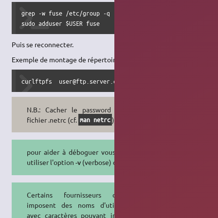
grep -w fuse /etc/group -q || sudo groupadd fuse

sudo adduser $USER fuse
Puis se reconnecter.
Exemple de montage de répertoire
FTP
:
curlftpfs  user@ftp.server.com /mnt/point_de_montage
N.B.: Cacher le password dans le
fichier .netrc (cf.
)
man netrc
pour aider à déboguer vous pouvez
utiliser l'option
-v
(verbose) de Fuse
Certains fournisseurs de ftp
imposent des noms d'utilisateurs
avec caractères pouvant interférer