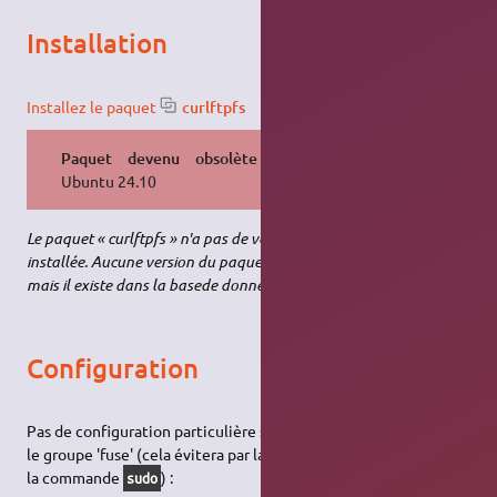
Installation
Installez le paquet
curlftpfs
Paquet devenu obsolète
depuis
Ubuntu 24.10
Le paquet « curlftpfs » n'a pas de version susceptible d'être
installée. Aucune version du paquet curlftpfs n'est disponible,
mais il existe dans la basede données.
Configuration
Pas de configuration particulière sauf l'ajout de votre user dans
le groupe 'fuse' (cela évitera par la suite d'avoir besoin d'utiliser
la commande
) :
sudo